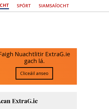
CHT
SPÓRT
SIAMSAÍOCHT
Faigh Nuachtlitir ExtraG.ie
gach lá.
Cliceáil anseo
Lean ExtraG.ie