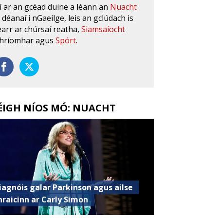
í ar an gcéad duine a léann an
Nuacht
s déanaí i nGaeilge, leis an gclúdach is
earr ar chúrsaí reatha,
Siamsaíocht
hríomhar agus
Spórt
.
ÉIGH NÍOS MÓ: NUACHT
iagnóis galar Parkinson agus ailse
hraicinn ar Carly Simon