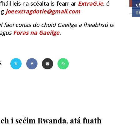
áil leis na scéalta is fearr ar
ExtraG.ie
, ó
c
uig
joeextragdotie@gmail.com
t
il faoi conas do chuid Gaeilge a fheabhsú is
agus
Foras na Gaeilge
.
S
each i scéim Rwanda, atá fuath