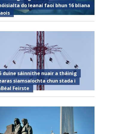
hóisialta do leanaí faoi bhun 16 bliana
’aois
5 duine sáinnithe nuair a tháinig
earas siamsaíochta chun stada i
Béal Feirste