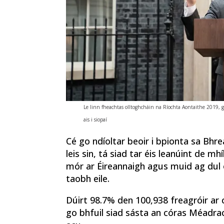
Le linn fheachtas olltoghcháin na Ríochta Aontaithe 2019, g
ais i siopaí
Cé go ndíoltar beoir i bpionta sa Bhrea
leis sin, tá siad tar éis leanúint de mh
mór ar Éireannaigh agus muid ag dul 
taobh eile.
Dúirt 98.7% den 100,938 freagróir ar ch
go bhfuil siad sásta an córas Méadrac