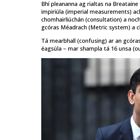
Bhí pleananna ag rialtas na Breataine
impiriúla (imperial measurements) ach
chomhairliúchán (consultation) a noc
gcóras Méadrach (Metric system) a cho
Tá mearbhall (confusing) ar an gcóras
éagsúla – mar shampla tá 16 unsa (oun