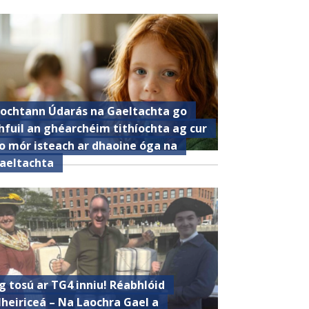
ochtann Údarás na Gaeltachta go
hfuil an ghéarchéim tithíochta ag cur
o mór isteach ar dhaoine óga na
aeltachta
g tosú ar TG4 inniu! Réabhlóid
heiriceá – Na Laochra Gael a