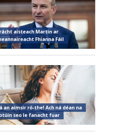
rácht aisteach Martin ar
heannaireacht Fhianna Fáil
á an aimsir ró-the! Ach ná déan na
otúin seo le fanacht fuar