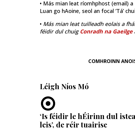
• Más mian leat ríomhphost (email) a fh
Luan go hAoine, seol an focal ‘Tá’ ch
•
Más mian leat tuilleadh eolais a fhá
féidir dul chuig
Conradh na Gaeilge
COMHROINN ANOI
Léigh Níos Mó
‘Is féidir le hÉirinn dul ist
leis’, de réir tuairisc