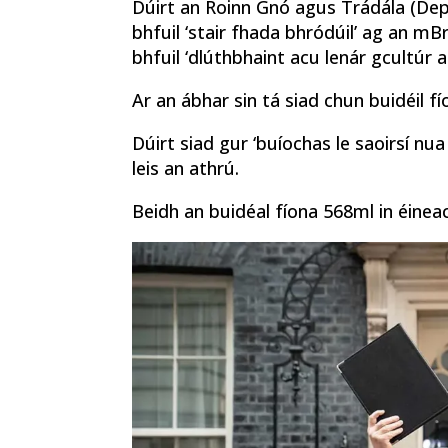
Dúirt an Roinn Gnó agus Trádála (De
bhfuil ‘stair fhada bhródúil’ ag an mB
bhfuil ‘dlúthbhaint acu lenár gcultúr 
Ar an ábhar sin tá siad chun buidéil fí
Dúirt siad gur ‘buíochas le saoirsí nua
leis an athrú.
Beidh an buidéal fíona 568ml in éineac