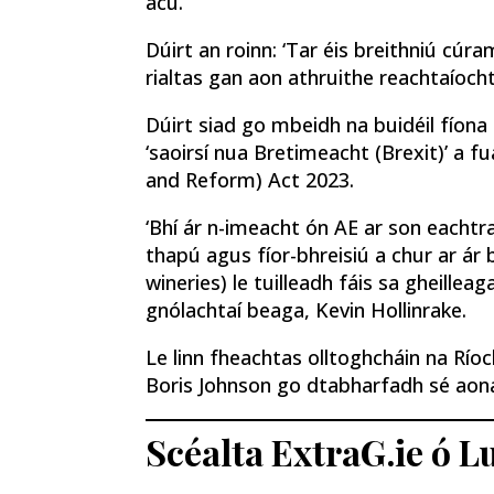
acu.
Dúirt an roinn: ‘Tar éis breithniú cú
rialtas gan aon athruithe reachtaíoch
Dúirt siad go mbeidh na buidéil fíona 
‘saoirsí nua Bretimeacht (Brexit)’ a 
and Reform) Act 2023.
‘Bhí ár n-imeacht ón AE ar son eachtra
thapú agus fíor-bhreisiú a chur ar ár
wineries) le tuilleadh fáis sa gheilleag
gnólachtaí beaga, Kevin Hollinrake.
Le linn fheachtas olltoghcháin na Ríoc
Boris Johnson go dtabharfadh sé aonaid
Scéalta ExtraG.ie ó 