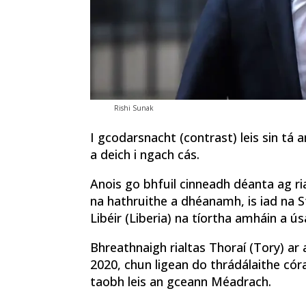
Rishi Sunak
I gcodarsnacht (contrast) leis sin tá
a deich i ngach cás.
Anois go bhfuil cinneadh déanta ag ria
na hathruithe a dhéanamh, is iad na
Libéir (Liberia) na tíortha amháin a ú
Bhreathnaigh rialtas Thoraí (Tory) ar a
2020, chun ligean do thrádálaithe cór
taobh leis an gceann Méadrach.