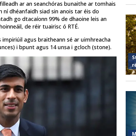
 filleadh ar an seanchóras bunaithe ar tomhais
 ní dhéanfaidh siad sin anois tar éis do
htadh go dtacaíonn 99% de dhaoine leis an
inneáil, de réir tuairisc ó RTÉ.
 impiriúil agus braitheann sé ar uimhreacha
ces) i bpunt agus 14 unsa i gcloch (stone).
S
r
M