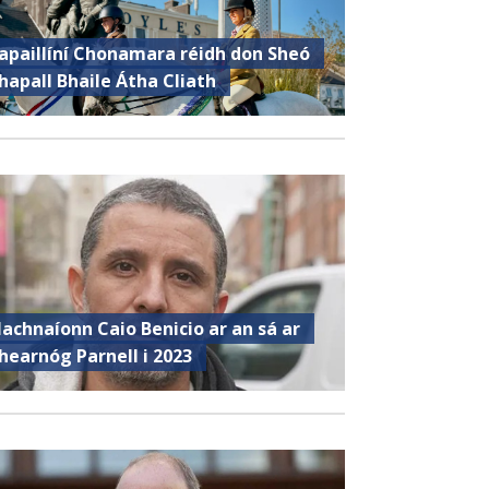
apaillíní Chonamara réidh don Sheó
hapall Bhaile Átha Cliath
achnaíonn Caio Benicio ar an sá ar
hearnóg Parnell i 2023