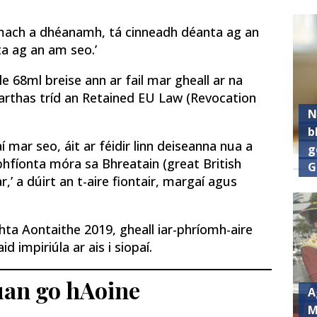
ramach a dhéanamh, tá cinneadh déanta ag an
ta ag an am seo.’
le 68ml breise ann ar fail mar gheall ar na
fuarthas tríd an Retained EU Law (Revocation
N
b
í mar seo, áit ar féidir linn deiseanna nua a
g
 bhfíonta móra sa Bhreatain (great British
G
ar,’ a dúirt an t-aire fiontair, margaí agus
hta Aontaithe 2019, gheall iar-phríomh-aire
 impiriúla ar ais i siopaí.
Luan go hAoine
A
M