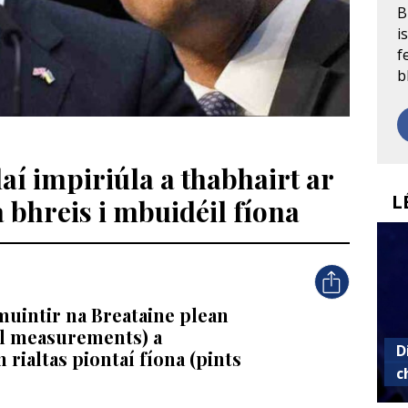
B
i
f
b
aí impiriúla a thabhairt ar
L
 bhreis i mbuidéil fíona
muintir na Breataine plean
al measurements) a
D
 rialtas piontaí fíona (pints
c