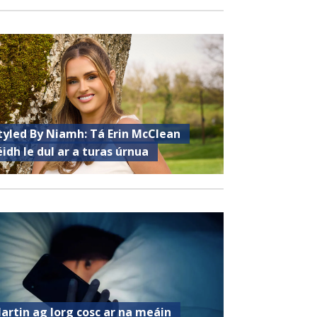
tyled By Niamh: Tá Erin McClean
éidh le dul ar a turas úrnua
artin ag lorg cosc ar na meáin