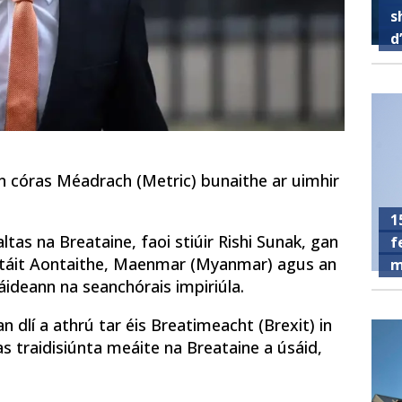
s
d
 an córas Méadrach (Metric) bunaithe ar uimhir
1
ltas na Breataine, faoi stiúir Rishi Sunak, gan
f
 Stáit Aontaithe, Maenmar (Myanmar) agus an
m
sáideann na seanchórais impiriúla.
n dlí a athrú tar éis Breatimeacht (Brexit) in
as traidisiúnta meáite na Breataine a úsáid,