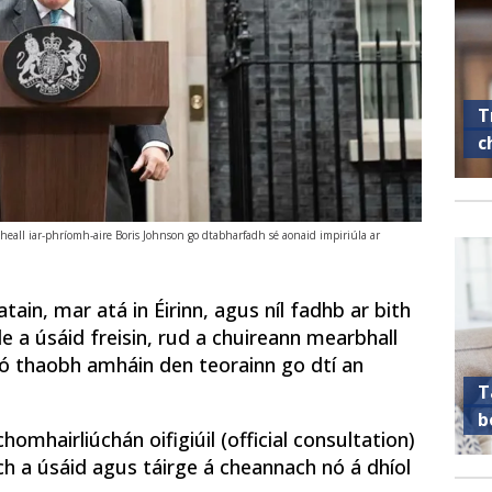
T
c
heall iar-phríomh-aire Boris Johnson go dtabharfadh sé aonaid impiriúla ar
tain, mar atá in Éirinn, agus níl fadhb ar bith
íle a úsáid freisin, rud a chuireann mearbhall
ó thaobh amháin den teorainn go dtí an
T
b
omhairliúchán oifigiúil (official consultation)
h a úsáid agus táirge á cheannach nó á dhíol