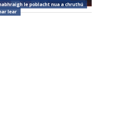
habhraigh le poblacht nua a chruthú
har lear