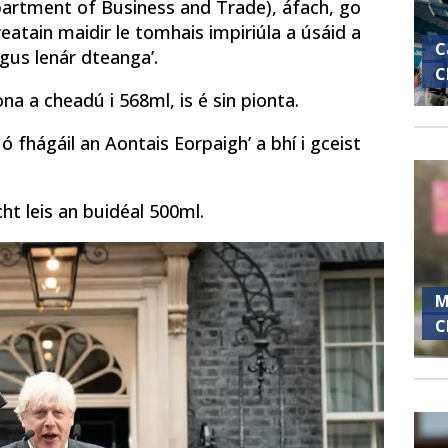
partment of Business and Trade), áfach, go
reatain maidir le tomhais impiriúla a úsáid a
C
agus lenár dteanga’.
C
ona a cheadú i 568ml, is é sin pionta.
 ó fhágáil an Aontais Eorpaigh’ a bhí i gceist
ht leis an buidéal 500ml.
M
C