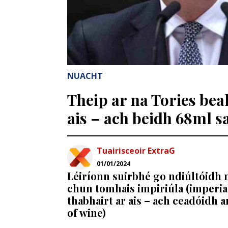
NUACHT
Theip ar na Tories beal
ais – ach beidh 68ml sa
Tuairisceoir ExtraG
01/01/2024
Léiríonn suirbhé go ndiúltóidh 
chun tomhais impiriúla (imperi
thabhairt ar ais – ach ceadóidh an
of wine)