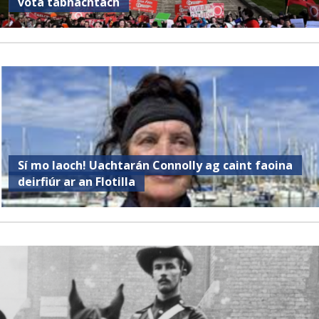
vóta tábhachtach
Sí mo laoch! Uachtarán Connolly ag caint faoina
deirfiúr ar an Flotilla