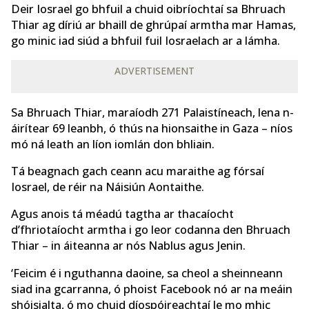
Deir Iosrael go bhfuil a chuid oibríochtaí sa Bhruach
Thiar ag díriú ar bhaill de ghrúpaí armtha mar Hamas,
go minic iad siúd a bhfuil fuil Iosraelach ar a lámha.
ADVERTISEMENT
Sa Bhruach Thiar, maraíodh 271 Palaistíneach, lena n-
áirítear 69 leanbh, ó thús na hionsaithe in Gaza – níos
mó ná leath an líon iomlán don bhliain.
Tá beagnach gach ceann acu maraithe ag fórsaí
Iosrael, de réir na Náisiún Aontaithe.
Agus anois tá méadú tagtha ar thacaíocht
d’fhriotaíocht armtha i go leor codanna den Bhruach
Thiar – in áiteanna ar nós Nablus agus Jenin.
‘Feicim é i nguthanna daoine, sa cheol a sheinneann
siad ina gcarranna, ó phoist Facebook nó ar na meáin
shóisialta, ó mo chuid díospóireachtaí le mo mhic