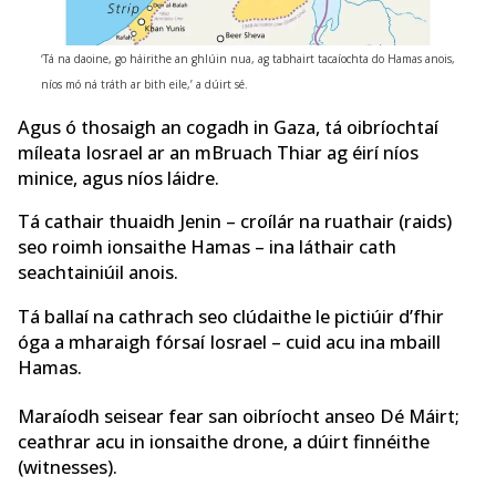
‘Tá na daoine, go háirithe an ghlúin nua, ag tabhairt tacaíochta do Hamas anois,
níos mó ná tráth ar bith eile,’ a dúirt sé.
Agus ó thosaigh an cogadh in Gaza, tá oibríochtaí
míleata Iosrael ar an mBruach Thiar ag éirí níos
minice, agus níos láidre.
Tá cathair thuaidh Jenin – croílár na ruathair (raids)
seo roimh ionsaithe Hamas – ina láthair cath
seachtainiúil anois.
Tá ballaí na cathrach seo clúdaithe le pictiúir d’fhir
óga a mharaigh fórsaí Iosrael – cuid acu ina mbaill
Hamas.
Maraíodh seisear fear san oibríocht anseo Dé Máirt;
ceathrar acu in ionsaithe drone, a dúirt finnéithe
(witnesses).