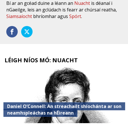
Bí ar an gcéad duine a léann an
Nuacht
is déanaí i
nGaeilge, leis an gclúdach is fearr ar chúrsaí reatha,
Siamsaíocht
bhríomhar agus
Spórt
.
LÉIGH NÍOS MÓ: NUACHT
Daniel O’Connell: An streachailt shíochánta ar son
neamhspleáchas na hÉireann