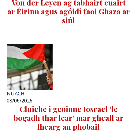
Von der Leyen ag tabhairt cuairt
ar Éirinn agus agóidí faoi Ghaza ar
siúl
NUACHT
08/06/2026
Cluiche i gcoinne Iosrael ‘le
bogadh thar lear’ mar gheall ar
fhearg an phobail