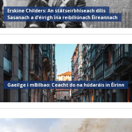
Erskine Childers: An státseirbhíseach dílis
Sasanach a d’éirigh ina reibiliúnach Éireannach
Gaeilge i mBilbao: Ceacht do na húdaráis in Éirinn