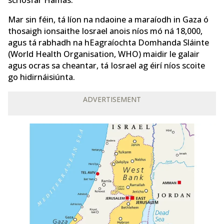
scriosfar Hamas.
Mar sin féin, tá líon na ndaoine a maraíodh in Gaza ó
thosaigh ionsaithe Iosrael anois níos mó ná 18,000,
agus tá rabhadh na hEagraíochta Domhanda Sláinte
(World Health Organisation, WHO) maidir le galair
agus ocras sa cheantar, tá Iosrael ag éirí níos scoite
go hidirnáisiúnta.
ADVERTISEMENT