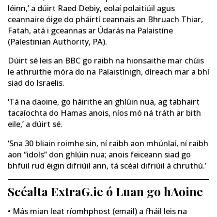
léinn,’ a dúirt Raed Debiy, eolaí polaitiúil agus
ceannaire óige do pháirtí ceannais an Bhruach Thiar,
Fatah, atá i gceannas ar Údarás na Palaistíne
(Palestinian Authority, PA).
Dúirt sé leis an BBC go raibh na hionsaithe mar chúis
le athruithe móra do na Palaistínigh, díreach mar a bhí
siad do Israelis.
‘Tá na daoine, go háirithe an ghlúin nua, ag tabhairt
tacaíochta do Hamas anois, níos mó ná tráth ar bith
eile,’ a dúirt sé.
‘Sna 30 bliain roimhe sin, ní raibh aon mhúnlaí, ní raibh
aon “idols” don ghlúin nua; anois feiceann siad go
bhfuil rud éigin difriúil ann, tá scéal difriúil á chruthú.’
Scéalta ExtraG.ie ó Luan go hAoine
• Más mian leat ríomhphost (email) a fháil leis na