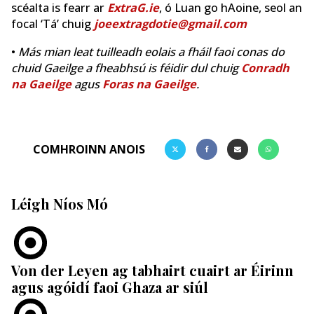
scéalta is fearr ar
ExtraG.ie
, ó Luan go hAoine, seol an
focal ‘Tá’ chuig
joeextragdotie@gmail.com
•
Más mian leat tuilleadh eolais a fháil faoi conas do
chuid Gaeilge a fheabhsú is féidir dul chuig
Conradh
na Gaeilge
agus
Foras na Gaeilge
.
COMHROINN ANOIS
Léigh Níos Mó
Von der Leyen ag tabhairt cuairt ar Éirinn
agus agóidí faoi Ghaza ar siúl