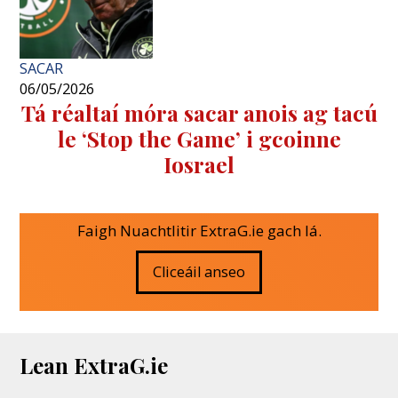
SACAR
06/05/2026
Tá réaltaí móra sacar anois ag tacú
le ‘Stop the Game’ i gcoinne
Iosrael
Faigh Nuachtlitir ExtraG.ie gach lá.
Cliceáil anseo
Lean ExtraG.ie