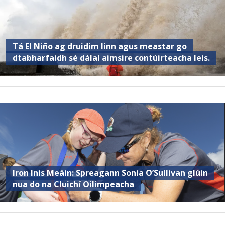
Tá El Niño ag druidim linn agus meastar go
dtabharfaidh sé dálaí aimsire contúirteacha leis.
Iron Inis Meáin: Spreagann Sonia O’Sullivan glúin
nua do na Cluichí Oilimpeacha