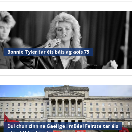
Bonnie Tyler tar éis báis ag aois 75
Dul chun cinn na Gaeilge i mBéal Feirste tar éis