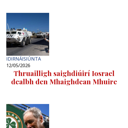
IDIRNÁISIÚNTA
12/05/2026
Thruailligh saighdiúirí Iosrael
dealbh den Mhaighdean Mhuire