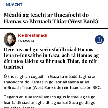
NUACHT
Méadú ag teacht ar thacaíocht do
Hamas sa Bhruach Thiar (West Bank)
Joe Breathnach
14/12/2023
Deir Iosrael go scriosfaidh siad Hamas
lena n-ionsaithe in Gaza, ach tá Hamas ag
éirí níos láidre sa Bhruach Thiar, de réir
tuairiscí
Ó thosaigh an cogadh in Gaza tá méadú tagtha ar
thacaíocht do Hamas in go leor áiteanna ar an
mBruach Thiar (West Bank), de réir tuairisce ón BBC.
Tagann an tuarascáil amach agus Iosrael ag rá go
leanfaidh siad ar aghaidh ag ionsaí Gaza go dtí go