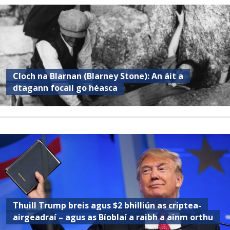
Cloch na Blarnan (Blarney Stone): An áit a
dtagann focail go héasca
Thuill Trump breis agus $2 bhilliún as criptea-
airgeadraí – agus as Bíoblaí a raibh a ainm orthu