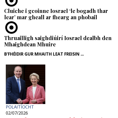
Cluiche i gcoinne Iosrael ‘le bogadh thar
lear’ mar gheall ar fhearg an phobail
Thruailligh saighdiúirí Iosrael dealbh den
Mhaighdean Mhuire
B'FHÉIDIR GUR MHAITH LEAT FREISIN ...
POLAITÍOCHT
02/07/2026