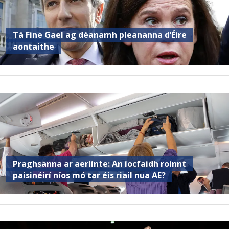
Tá Fine Gael ag déanamh pleananna d’Éire
aontaithe
Praghsanna ar aerlínte: An íocfaidh roinnt
paisinéirí níos mó tar éis riail nua AE?