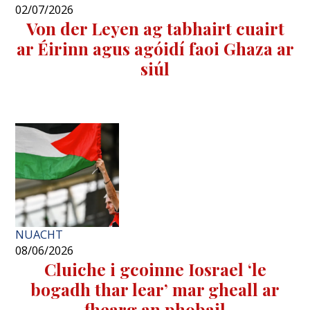
02/07/2026
Von der Leyen ag tabhairt cuairt
ar Éirinn agus agóidí faoi Ghaza ar
siúl
NUACHT
08/06/2026
Cluiche i gcoinne Iosrael ‘le
bogadh thar lear’ mar gheall ar
fhearg an phobail