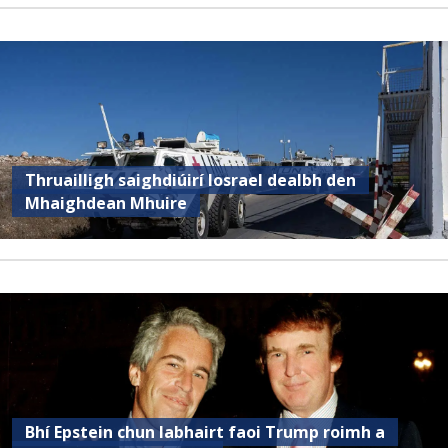
Thruailligh saighdiúirí Iosrael dealbh den
Mhaighdean Mhuire
Bhí Epstein chun labhairt faoi Trump roimh a