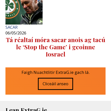
SACAR
06/05/2026
Tá réaltaí móra sacar anois ag tacú
le ‘Stop the Game’ i gcoinne
Iosrael
Faigh Nuachtlitir ExtraG.ie gach lá.
Cliceáil anseo
Lean ExtraG.ie