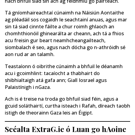
nach bhfuil siad sin ach ag feidhmiú go páirteach.
Tá gníomhaireachtaí cúnaimh na Náisiún Aontaithe
ag pléadáil sos cogaidh le seachtainí anuas, agus mar
sin tá siad cinnte fáilte a chur roimh ghlaoch an
chomhthionóil ghinearálta ar cheann, ach tá a fhios
acu freisin gur beart neamhcheangailteach,
siombalach é seo, agus nach dócha go n-athróidh sé
aon rud ar an talamh.
Teastaíonn ó oibrithe cúnaimh a bhfuil le déanamh
acu i gcoimhlint: tacaíocht a thabhairt do
shibhialtaigh atá gafa ann; Giall Iosrael agus
Palaistínigh i nGaza.
Ach is é treise na troda go bhfuil siad féin, agus a
gcuid soláthairtí, curtha isteach i Rafah, díreach taobh
istigh de theorainn Gaza leis an Éigipt.
Scéalta ExtraG.ie ó Luan go hAoine