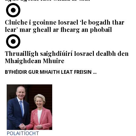
Cluiche i gcoinne Iosrael ‘le bogadh thar
lear’ mar gheall ar fhearg an phobail
Thruailligh saighdiúirí Iosrael dealbh den
Mhaighdean Mhuire
B'FHÉIDIR GUR MHAITH LEAT FREISIN ...
POLAITÍOCHT