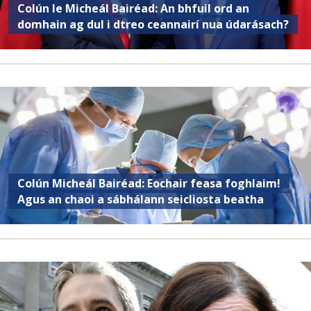
Colún le Micheál Bairéad: An bhfuil ord an
domhain ag dul i dtreo ceannairí nua údarásach?
Colún Micheál Bairéad: Eochair feasa foghlaim!
Agus an chaoi a sábhálann seicliosta beatha