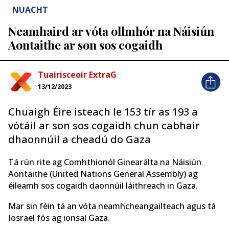
NUACHT
Neamhaird ar vóta ollmhór na Náisiún
Aontaithe ar son sos cogaidh
Tuairisceoir ExtraG
13/12/2023
Chuaigh Éire isteach le 153 tír as 193 a
vótáil ar son sos cogaidh chun cabhair
dhaonnúil a cheadú do Gaza
Tá rún rite ag Comhthionól Ginearálta na Náisiún
Aontaithe (United Nations General Assembly) ag
éileamh sos cogaidh daonnúil láithreach in Gaza.
Mar sin féin tá an vóta neamhcheangailteach agus tá
Iosrael fós ag ionsaí Gaza.