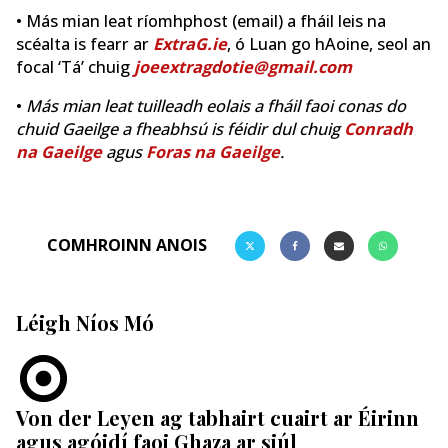
• Más mian leat ríomhphost (email) a fháil leis na
scéalta is fearr ar
ExtraG.ie
, ó Luan go hAoine, seol an
focal ‘Tá’ chuig
joeextragdotie@gmail.com
•
Más mian leat tuilleadh eolais a fháil faoi conas do
chuid Gaeilge a fheabhsú is féidir dul chuig
Conradh
na Gaeilge
agus
Foras na Gaeilge
.
COMHROINN ANOIS
Léigh Níos Mó
Von der Leyen ag tabhairt cuairt ar Éirinn
agus agóidí faoi Ghaza ar siúl