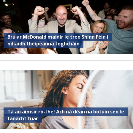
Brú ar McDonald maidir le treo Shinn Féin i
ndiaidh theipeanna toghcháin
Tá an aimsir ró-the! Ach ná déan na botúin seo le
fanacht fuar