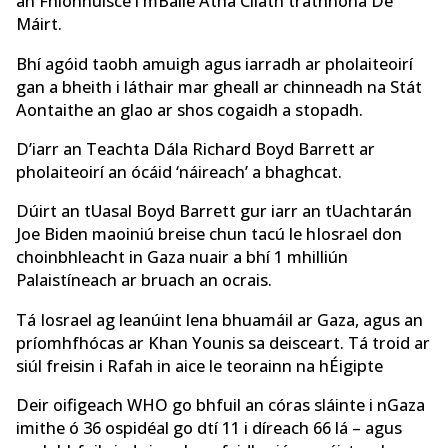
an Fhionnuisce i mBaile Átha Cliath tráthnóna Dé
Máirt.
Bhí agóid taobh amuigh agus iarradh ar pholaiteoirí
gan a bheith i láthair mar gheall ar chinneadh na Stát
Aontaithe an glao ar shos cogaidh a stopadh.
D’iarr an Teachta Dála Richard Boyd Barrett ar
pholaiteoirí an ócáid ‘náireach’ a bhaghcat.
Dúirt an tUasal Boyd Barrett gur iarr an tUachtarán
Joe Biden maoiniú breise chun tacú le hIosrael don
choinbhleacht in Gaza nuair a bhí 1 mhilliún
Palaistíneach ar bruach an ocrais.
Tá Iosrael ag leanúint lena bhuamáil ar Gaza, agus an
príomhfhócas ar Khan Younis sa deisceart. Tá troid ar
siúl freisin i Rafah in aice le teorainn na hÉigipte
Deir oifigeach WHO go bhfuil an córas sláinte i nGaza
imithe ó 36 ospidéal go dtí 11 i díreach 66 lá – agus