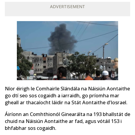
ADVERTISEMENT
Níor éirigh le Comhairle Slándála na Náisiún Aontaithe
go dtí seo sos cogaidh a iarraidh, go príomha mar
gheall ar thacaíocht láidir na Stát Aontaithe d’Iosrael.
Áiríonn an Comhthionól Ginearálta na 193 bhallstát de
chuid na Náisiún Aontaithe ar fad, agus vótáil 153 i
bhfabhar sos cogaidh.