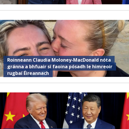
Roinneann Claudia Moloney-MacDonald nóta
gránna a bhfuair sí faoina pósadh le himreoir
rugbaí Éireannach