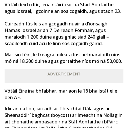
Vótáil deich dtír, lena n-áirítear na Stáit Aontaithe
agus Iosrael, i gcoinne an sos cogaidh, agus staon 23.
Cuireadh tús leis an gcogadh nuair a d’ionsaigh
Hamas Iosrael ar an 7 Deireadh Fómhair, agus
maraíodh 1,200 duine agus ghlac siad 240 giall –
scaoileadh cuid acu le linn sos cogaidh gairid.
Mar sin féin, le freagra míleata Iosrael maraíodh níos
mó ná 18,200 duine agus gortaithe níos mó ná 50,000.
ADVERTISEMENT
Vótáil Éire ina bhfabhar, mar aon le 16 bhallstát eile
den AE.
Idir an dá linn, iarradh ar Theachtaí Dála agus ar
Sheanadóirí baghcat (boycott) ar imeacht na Nollag in
áit chónaithe ambasadóir na Stát Aontaithe i bPáirc