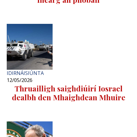
IDIRNÁISIÚNTA
12/05/2026
Thruailligh saighdiúirí Iosrael
dealbh den Mhaighdean Mhuire