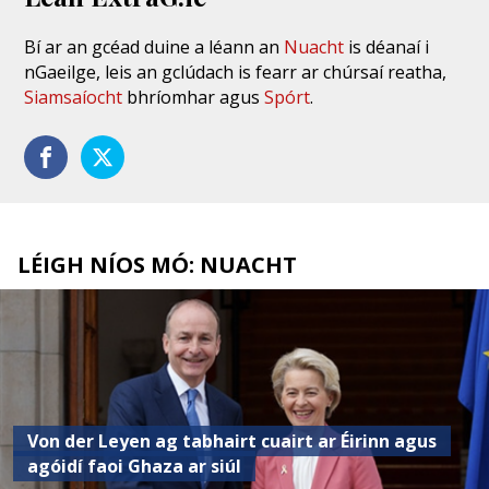
Bí ar an gcéad duine a léann an
Nuacht
is déanaí i
nGaeilge, leis an gclúdach is fearr ar chúrsaí reatha,
Siamsaíocht
bhríomhar agus
Spórt
.
LÉIGH NÍOS MÓ: NUACHT
Von der Leyen ag tabhairt cuairt ar Éirinn agus
agóidí faoi Ghaza ar siúl