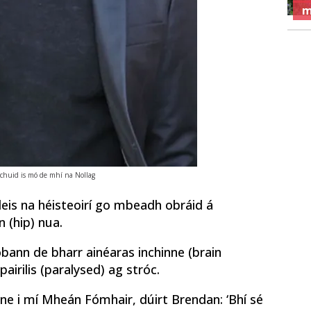
m
 chuid is mó de mhí na Nollag
 leis na héisteoirí go mbeadh obráid á
 (hip) nua.
obann de bharr ainéaras inchinne (brain
airilis (paralysed) ag stróc.
ne i mí Mheán Fómhair, dúirt Brendan: ‘Bhí sé