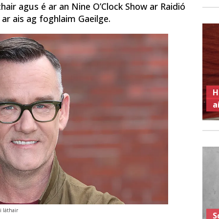
thair agus é ar an Nine O’Clock Show ar Raidió
é ar ais ag foghlaim Gaeilge.
H
a
i láthair
S