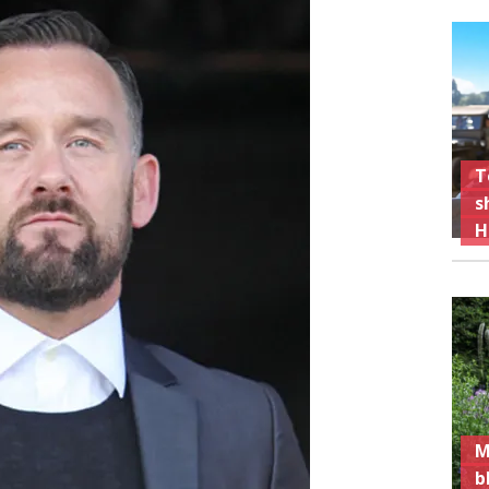
T
s
H
M
b