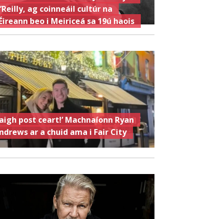
’Reilly, ag coinneáil cultúr na
Éireann beo i Meiriceá sa 19ú haois
Faigh post ceart!’ Machnaíonn Ryan
ndrews ar a chuid ama i Fair City