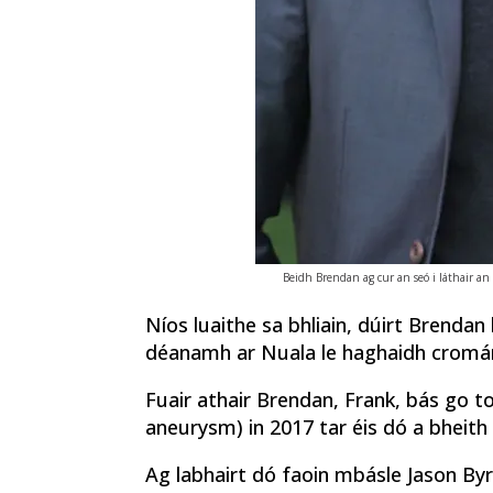
Beidh Brendan ag cur an seó i láthair an
Níos luaithe sa bhliain, dúirt Brendan
déanamh ar Nuala le haghaidh cromán
Fuair athair Brendan, Frank, bás go t
aneurysm) in 2017 tar éis dó a bheith p
Ag labhairt dó faoin mbásle Jason Byr