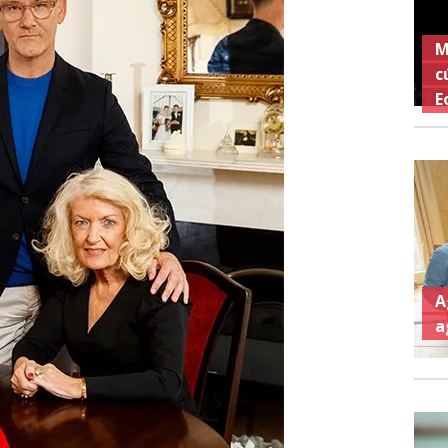
M
c
E
A
a