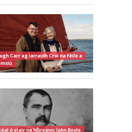
ugh Carr ag iarraidh Croí na Féile a
imsiú
céal ó stair na hÉireann: John Boyle