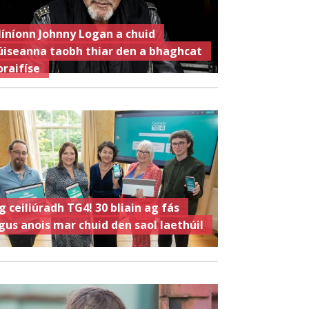
íníonn Johnny Logan a chuid
úiseanna taobh thiar den a bhaghcat
oraifíse
g ceiliúradh TG4! 30 bliain ag fás
gus anois mar chuid den saol laethúil