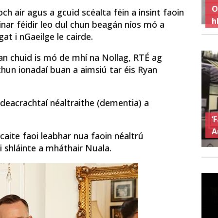
O
ch air agus a gcuid scéalta féin a insint faoin
h
inar féidir leo dul chun beagán níos mó a
t i nGaeilge le cairde.
 an chuid is mó de mhí na Nollag, RTÉ ag
chun ionadaí buan a aimsiú tar éis Ryan
 deacrachtaí néaltraithe (dementia) a
‘
A
caite faoi leabhar nua faoin néaltrú
i shláinte a mháthair Nuala.