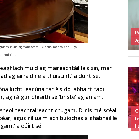
P
a
ghlach muid ag maireachtáil leis sin, mar go bhfuil go
 a thuiscint’
teaghlach muid ag maireachtáil leis sin, mar
ad ag iarraidh é a thuiscint,’ a dúirt sé.
na lucht leanúna tar éis dó labhairt faoi
, ag rá gur bhraith sé ‘briste’ ag an am.
sheol teachtaireacht chugam. D’inis mé scéal
C
éar, agus níl uaim ach buíochas a ghabháil le
l
gam,’ a dúirt sé.
L