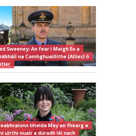
ed Sweeney: An fear i Maigh Eo a
hábháil na Comhghuaillithe (Allies) ó
itler
eabhraíonn Imelda May an fhearg a
hí uirthi nuair a dúradh léi nach