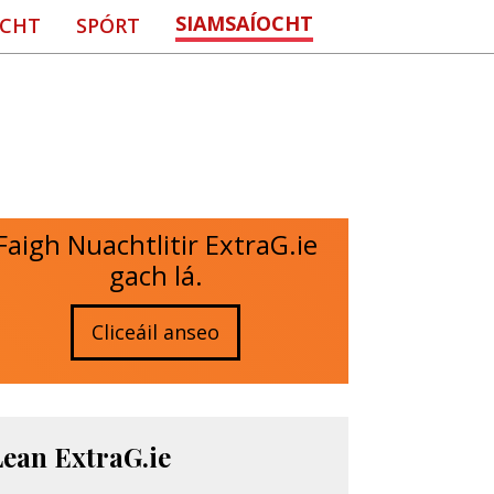
SIAMSAÍOCHT
CHT
SPÓRT
Faigh Nuachtlitir ExtraG.ie
gach lá.
Cliceáil anseo
Lean ExtraG.ie