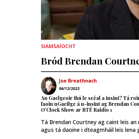
SIAMSAÍOCHT
Bród Brendan Courtne
Joe Breathnach
06/12/2023
An Gaelgeoir thú le scéal a insint? Tá roi
faoin nGaeilge á n-insint ag Brendan Co
O’Clock Show ar RTÉ Raidio 1
Tá Brendan Courtney ag caint leis an n
agus tá daoine i dteagmháil leis lena g