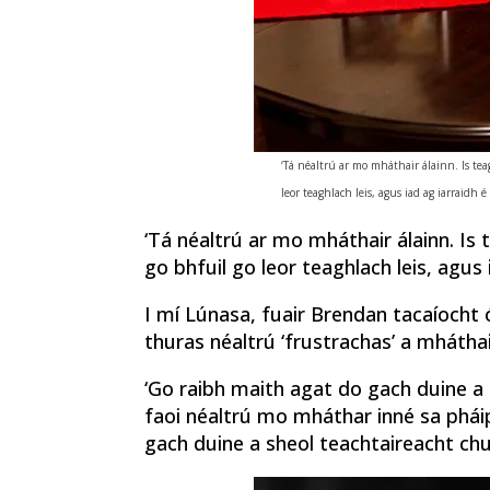
‘Tá néaltrú ar mo mháthair álainn. Is tea
leor teaghlach leis, agus iad ag iarraidh é
‘Tá néaltrú ar mo mháthair álainn. Is 
go bhfuil go leor teaghlach leis, agus i
I mí Lúnasa, fuair Brendan tacaíocht ó
thuras néaltrú ‘frustrachas’ a mháthair
‘Go raibh maith agat do gach duine a 
faoi néaltrú mo mháthar inné sa pháip
gach duine a sheol teachtaireacht chu