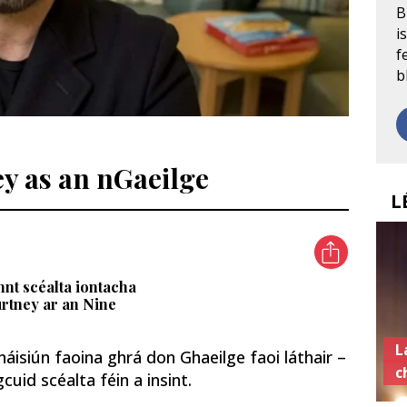
B
i
f
b
y as an nGaeilge
L
nnt scéalta iontacha
urtney ar an Nine
L
áisiún faoina ghrá don Ghaeilge faoi láthair –
c
cuid scéalta féin a insint.