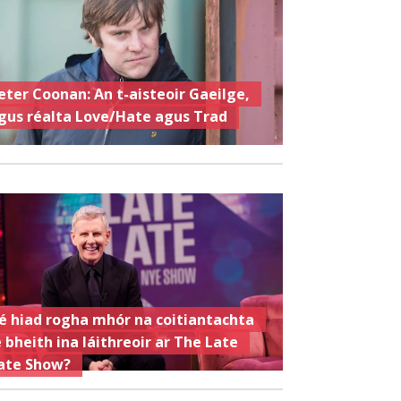
eter Coonan: An t-aisteoir Gaeilge,
gus réalta Love/Hate agus Trad
é hiad rogha mhór na coitiantachta
e bheith ina láithreoir ar The Late
ate Show?