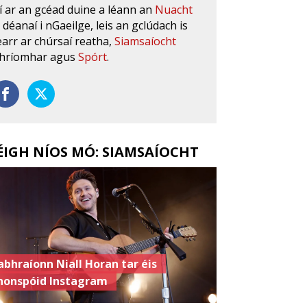
í ar an gcéad duine a léann an
Nuacht
s déanaí i nGaeilge, leis an gclúdach is
earr ar chúrsaí reatha,
Siamsaíocht
hríomhar agus
Spórt
.
ÉIGH NÍOS MÓ: SIAMSAÍOCHT
abhraíonn Niall Horan tar éis
honspóid Instagram