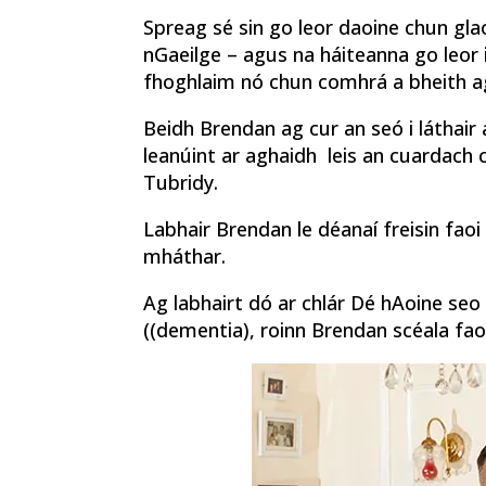
Spreag sé sin go leor daoine chun glao
nGaeilge – agus na háiteanna go leor 
fhoghlaim nó chun comhrá a bheith aga
Beidh Brendan ag cur an seó i láthair
leanúint ar aghaidh leis an cuardach 
Tubridy.
Labhair Brendan le déanaí freisin faoi
mháthar.
Ag labhairt dó ar chlár Dé hAoine seo 
((dementia), roinn Brendan scéala fao