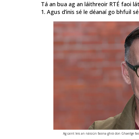
Tá an bua ag an láithreoir RTÉ faoi lá
1. Agus d’inis sé le déanaí go bhfuil s
Ag caint leis an náisiún faoina ghrá don Ghaeilge fao