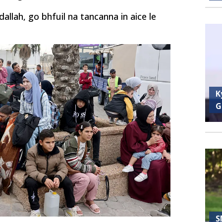
allah, go bhfuil na tancanna in aice le
K
G
S