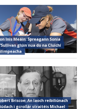
ron Inis Meáin: Spreagann Sonia
’Sullivan glúin nua do na Cluichí
ilimpeacha
obert Briscoe: An laoch reibiliúnach
iúdach i gcroílár straitéis Michael