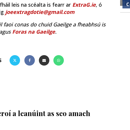
C
áil leis na scéalta is fearr ar
ExtraG.ie
, ó
uig
joeextragdotie@gmail.com
il faoi conas do chuid Gaeilge a fheabhsú is
agus
Foras na Gaeilge
.
S
croí a leanúint as seo amach