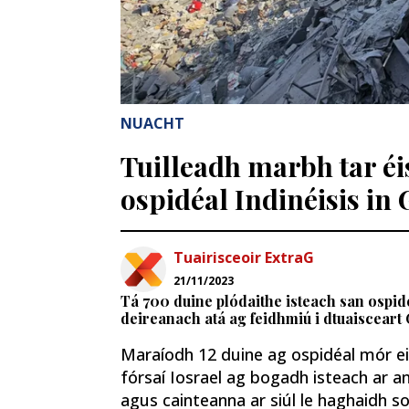
NUACHT
Tuilleadh marbh tar éi
ospidéal Indinéisis in
Tuairisceoir ExtraG
21/11/2023
Tá 700 duine plódaithe isteach san ospidé
deireanach atá ag feidhmiú i dtuaisceart
Maraíodh 12 duine ag ospidéal mór eile
fórsaí Iosrael ag bogadh isteach ar an
agus cainteanna ar siúl le haghaidh s