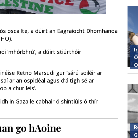
fós oscailte, a dúirt an Eagraíocht Dhomhanda
WHO).
I
oi ‘mhórbhrú’, a dúirt stiúrthóir
O
O
néise Retno Marsudi gur ‘sárú soiléir ar
nsaí ar an ospidéal agus d’áitigh sé ar
p a chur leis’.
dh in Gaza le cabhair ó shíntiúis ó thír
Luan go hAoine
R
G