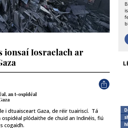
B
i
f
b
s ionsaí Iosraelach ar
 Gaza
L
al, an t-ospidéal
 Gaza
D
 i dtuaisceart Gaza, de réir tuairiscí. Tá
s
 ospidéal plódaithe de chuid an Indinéis, fiú
h
os cogaidh.