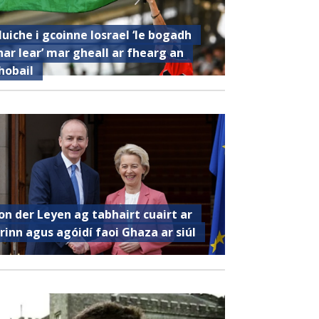
luiche i gcoinne Iosrael ‘le bogadh
har lear’ mar gheall ar fhearg an
hobail
on der Leyen ag tabhairt cuairt ar
irinn agus agóidí faoi Ghaza ar siúl