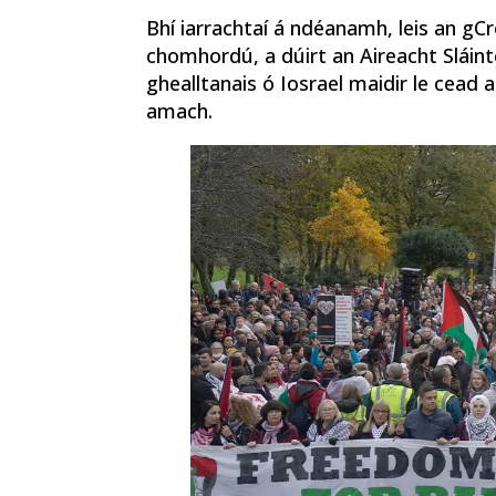
Bhí iarrachtaí á ndéanamh, leis an gCr
chomhordú, a dúirt an Aireacht Sláint
ghealltanais ó Iosrael maidir le cead a
amach.