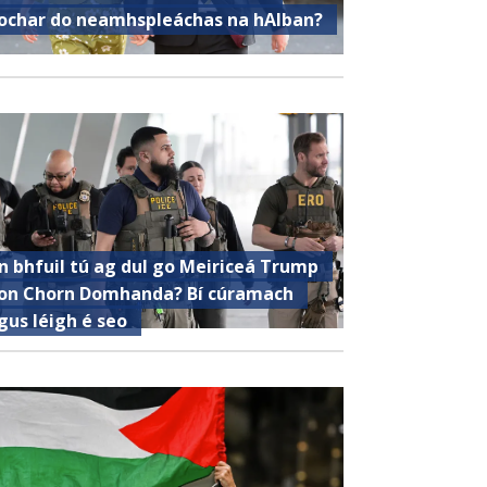
ochar do neamhspleáchas na hAlban?
n bhfuil tú ag dul go Meiriceá Trump
on Chorn Domhanda? Bí cúramach
gus léigh é seo