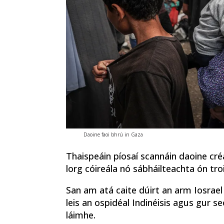
Daoine faoi bhrú in Gaza
Thaispeáin píosaí scannáin daoine créa
lorg cóireála nó sábháilteachta ón tro
San am atá caite dúirt an arm Iosrael 
leis an ospidéal Indinéisis agus gur se
láimhe.