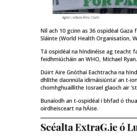
Agóid i mBaile Átha Cliath
Níl ach 10 gcinn as 36 ospidéal Gaza 
Sláinte (World Health Organisation, 
Tá ospidéal na hIndinéise ag teacht fa
feidhmiúcháin an WHO, Michael Ryan.
Dúirt Aire Gnóthaí Eachtracha na hIndi
dhlíthe daonnúla idirnáisiúnta’ an t-io
chomhghuaillithe Iosrael glaoch air ‘sto
Bunaíodh an t-ospidéal i bhfad ó thuai
oirdheisceart na hÁise.
Scéalta ExtraG.ie ó 