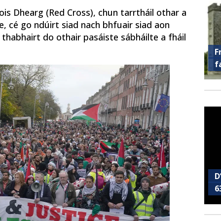
ois Dhearg (Red Cross), chun tarrtháil othar a
e, cé go ndúirt siad nach bhfuair siad aon
 thabhairt do othair pasáiste sábháilte a fháil
F
f
D
6