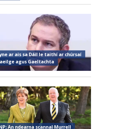
yne ar ais sa Dáil le taithí ar chúrsaí
aeilge agus Gaeltachta
NP: An ndearna scannal Murrell