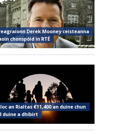
reagraíonn Derek Mooney ceisteanna
aoin chonspóid in RTÉ
’íoc an Rialtas €11,400 an duine chun
3 duine a dhíbirt