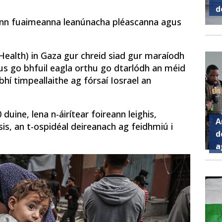
d
íonn fuaimeanna leanúnacha pléascanna agus
 Health) in Gaza gur chreid siad gur maraíodh
agus go bhfuil eagla orthu go dtarlódh an méid
 bhí timpeallaithe ag fórsaí Iosrael an
duine, lena n-áirítear foireann leighis,
A
sis, an t-ospidéal deireanach ag feidhmiú i
d
a