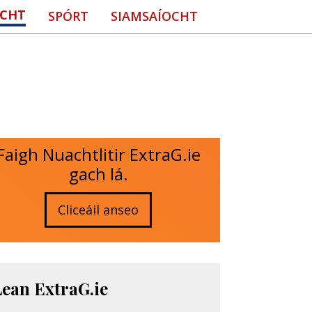
CHT
SPÓRT
SIAMSAÍOCHT
Faigh Nuachtlitir ExtraG.ie
gach lá.
Cliceáil anseo
Lean ExtraG.ie