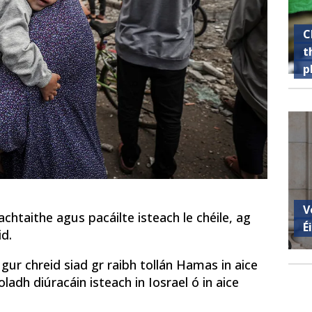
C
t
p
V
chtaithe agus pacáilte isteach le chéile, ag
É
id.
gur chreid siad gr raibh tollán Hamas in aice
oladh diúracáin isteach in Iosrael ó in aice