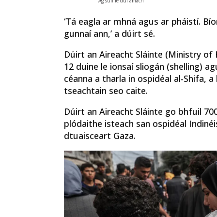
Ag súil le dul amach
‘Tá eagla ar mhná agus ar pháistí. B
gunnaí ann,’ a dúirt sé.
Dúirt an Aireacht Sláinte (Ministry of
12 duine le ionsaí sliogán (shelling) 
céanna a tharla in ospidéal al-Shifa, a
tseachtain seo caite.
Dúirt an Aireacht Sláinte go bhfuil 700 
plódaithe isteach san ospidéal Indinéi
dtuaisceart Gaza.