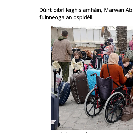
Dúirt oibrí leighis amháin, Marwan Abd
fuinneoga an ospidéil.