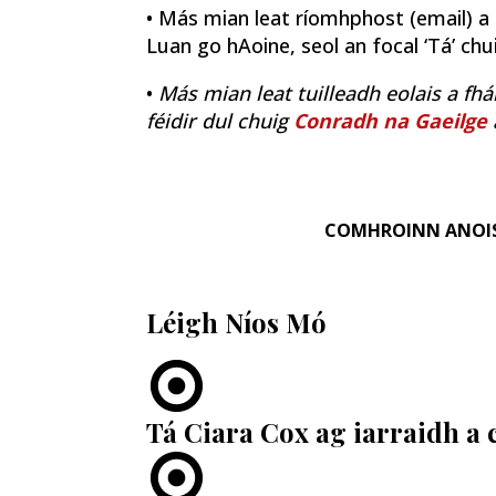
• Más mian leat ríomhphost (email) a fh
Luan go hAoine, seol an focal ‘Tá’ ch
•
Más mian leat tuilleadh eolais a fhá
féidir dul chuig
Conradh na Gaeilge
COMHROINN ANOI
Léigh Níos Mó
Tá Ciara Cox ag iarraidh a 