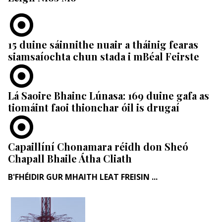
15 duine sáinnithe nuair a tháinig fearas
siamsaíochta chun stada i mBéal Feirste
Lá Saoire Bhainc Lúnasa: 169 duine gafa as
tiomáint faoi thionchar óil is drugaí
Capaillíní Chonamara réidh don Sheó
Chapall Bhaile Átha Cliath
B'FHÉIDIR GUR MHAITH LEAT FREISIN ...