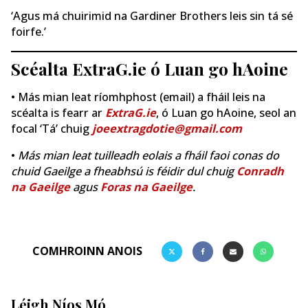
‘Agus má chuirimid na Gardiner Brothers leis sin tá sé
foirfe.’
Scéalta ExtraG.ie ó Luan go hAoine
• Más mian leat ríomhphost (email) a fháil leis na
scéalta is fearr ar
ExtraG.ie
, ó Luan go hAoine, seol an
focal ‘Tá’ chuig
joeextragdotie@gmail.com
•
Más mian leat tuilleadh eolais a fháil faoi conas do
chuid Gaeilge a fheabhsú is féidir dul chuig
Conradh
na Gaeilge
agus
Foras na Gaeilge
.
COMHROINN ANOIS
Léigh Níos Mó