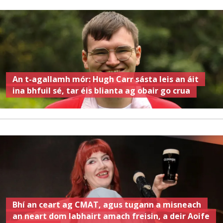
An t-agallamh mór: Hugh Carr sásta leis an áit
ina bhfuil sé, tar éis blianta ag obair go crua
Bhí an ceart ag CMAT, agus tugann a misneach
an neart dom labhairt amach freisin, a deir Aoife