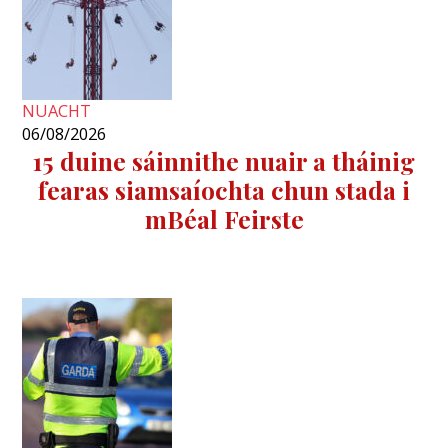
NUACHT
06/08/2026
15 duine sáinnithe nuair a tháinig
fearas siamsaíochta chun stada i
mBéal Feirste