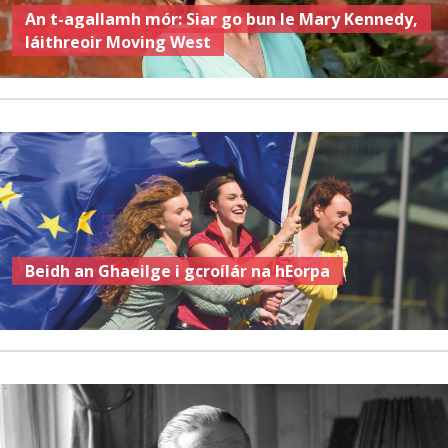
An t-agallamh mór: Siar go bun le Mary Kennedy,
láithreoir Moving West
Beidh an Ghaeilge i gcroílár na hEorpa