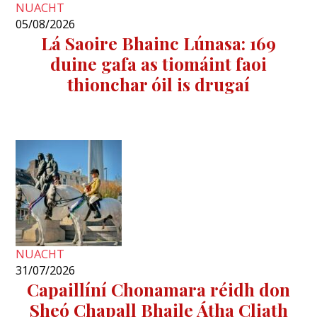
NUACHT
05/08/2026
Lá Saoire Bhainc Lúnasa: 169
duine gafa as tiomáint faoi
thionchar óil is drugaí
NUACHT
31/07/2026
Capaillíní Chonamara réidh don
Sheó Chapall Bhaile Átha Cliath