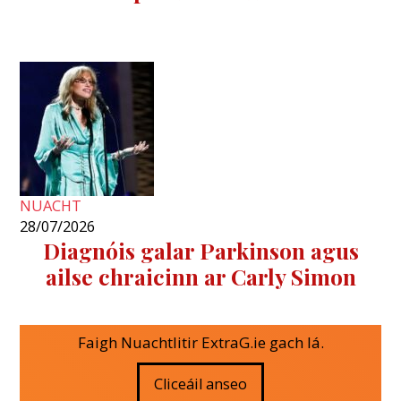
NUACHT
28/07/2026
Diagnóis galar Parkinson agus
ailse chraicinn ar Carly Simon
Faigh Nuachtlitir ExtraG.ie gach lá.
Cliceáil anseo