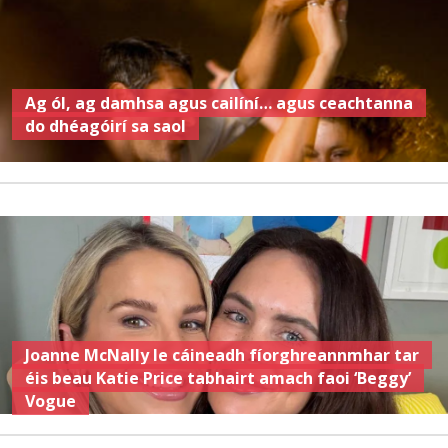
Ag ól, ag damhsa agus cailíní… agus ceachtanna
do dhéagóirí sa saol
Joanne McNally le cáineadh fíorghreannmhar tar
éis beau Katie Price tabhairt amach faoi ‘Beggy’
Vogue