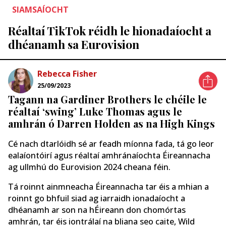
SIAMSAÍOCHT
Réaltaí TikTok réidh le hionadaíocht a
dhéanamh sa Eurovision
Rebecca Fisher
25/09/2023
Tagann na Gardiner Brothers le chéile le
réaltaí ‘swing’ Luke Thomas agus le
amhrán ó Darren Holden as na High Kings
Cé nach dtarlóidh sé ar feadh míonna fada, tá go leor
ealaíontóirí agus réaltaí amhránaíochta Éireannacha
ag ullmhú do Eurovision 2024 cheana féin.
Tá roinnt ainmneacha Éireannacha tar éis a mhian a
roinnt go bhfuil siad ag iarraidh ionadaíocht a
dhéanamh ar son na hÉireann don chomórtas
amhrán, tar éis iontrálaí na bliana seo caite, Wild