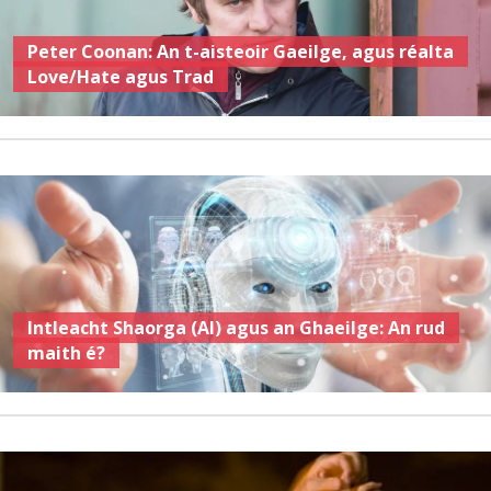
Peter Coonan: An t-aisteoir Gaeilge, agus réalta
Love/Hate agus Trad
Intleacht Shaorga (AI) agus an Ghaeilge: An rud
maith é?