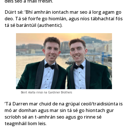
deis seo a fháil freisin.
Dúirt sé: ‘Bhí amhrán iontach mar seo á lorg agam go
deo. Tá sé foirfe go hiomlán, agus níos tábhachtaí fós
tá sé barántúil (authentic).
Beirt réalta rince na Gardiner Brothers
‘Tá Darren mar chuid de na grúpaí ceoil/traidisiúnta is
mó ar domhan agus mar sin tá sé go hiontach gur
scríobh sé an t-amhrán seo agus go rinne sé
teagmháil liom leis.