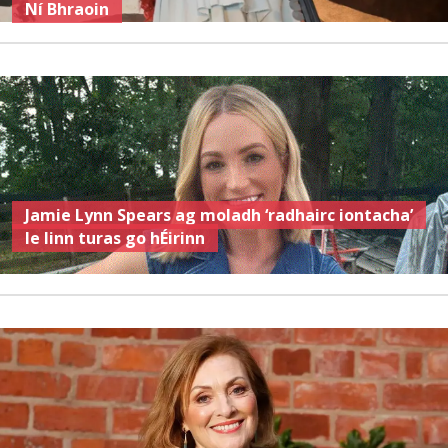
Ní Bhraoin
Jamie Lynn Spears ag moladh ‘radhairc iontacha’
le linn turas go hÉirinn