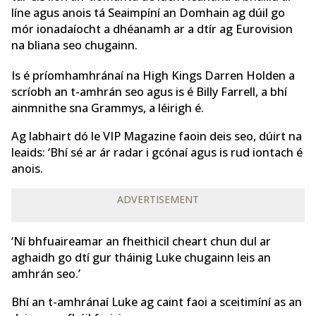
líne agus anois tá Seaimpíní an Domhain ag dúil go
mór ionadaíocht a dhéanamh ar a dtír ag Eurovision
na bliana seo chugainn.
Is é príomhamhránaí na High Kings Darren Holden a
scríobh an t-amhrán seo agus is é Billy Farrell, a bhí
ainmnithe sna Grammys, a léirigh é.
Ag labhairt dó le VIP Magazine faoin deis seo, dúirt na
leaids: ‘Bhí sé ar ár radar i gcónaí agus is rud iontach é
anois.
ADVERTISEMENT
‘Ní bhfuaireamar an fheithicil cheart chun dul ar
aghaidh go dtí gur tháinig Luke chugainn leis an
amhrán seo.’
Bhí an t-amhránaí Luke ag caint faoi a sceitimíní as an