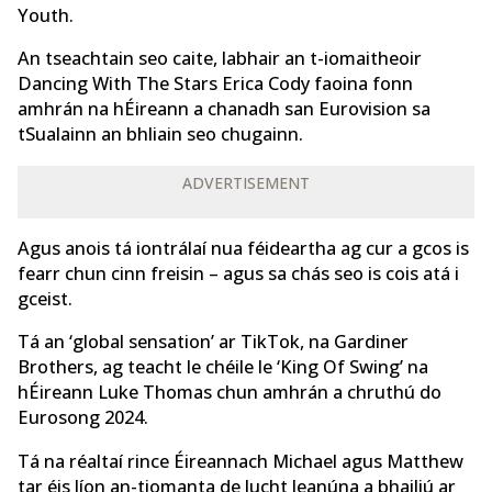
Youth.
An tseachtain seo caite, labhair an t-iomaitheoir
Dancing With The Stars Erica Cody faoina fonn
amhrán na hÉireann a chanadh san Eurovision sa
tSualainn an bhliain seo chugainn.
ADVERTISEMENT
Agus anois tá iontrálaí nua féideartha ag cur a gcos is
fearr chun cinn freisin – agus sa chás seo is cois atá i
gceist.
Tá an ‘global sensation’ ar TikTok, na Gardiner
Brothers, ag teacht le chéile le ‘King Of Swing’ na
hÉireann Luke Thomas chun amhrán a chruthú do
Eurosong 2024.
Tá na réaltaí rince Éireannach Michael agus Matthew
tar éis líon an-tiomanta de lucht leanúna a bhailiú ar