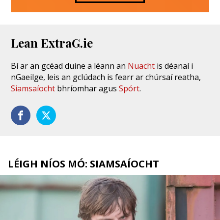
Lean ExtraG.ie
Bí ar an gcéad duine a léann an
Nuacht
is déanaí i
nGaeilge, leis an gclúdach is fearr ar chúrsaí reatha,
Siamsaíocht
bhríomhar agus
Spórt
.
LÉIGH NÍOS MÓ: SIAMSAÍOCHT