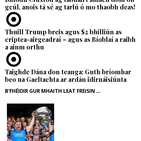
gcúl, anois tá sé ag tarlú ó mo thaobh deas!
Thuill Trump breis agus $2 bhilliún as
criptea-airgeadraí – agus as Bíoblaí a raibh
a ainm orthu
Taighde Dána don teanga: Guth bríomhar
beo na Gaeltachta ar ardán idirnáisiúnta
B'FHÉIDIR GUR MHAITH LEAT FREISIN ...