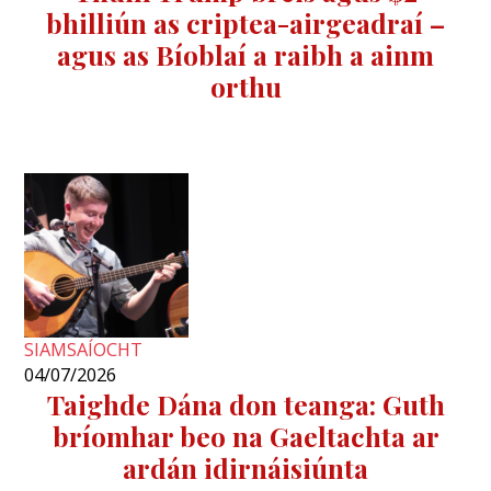
bhilliún as criptea-airgeadraí –
agus as Bíoblaí a raibh a ainm
orthu
SIAMSAÍOCHT
04/07/2026
Taighde Dána don teanga: Guth
bríomhar beo na Gaeltachta ar
ardán idirnáisiúnta