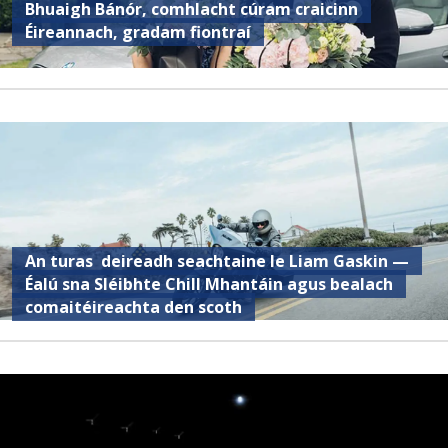
Bhuaigh Bánór, comhlacht cúram craicinn
Éireannach, gradam fiontraí
An turas deireadh seachtaine le Liam Gaskin —
Éalú sna Sléibhte Chill Mhantáin agus bealach
comaitéireachta den scoth