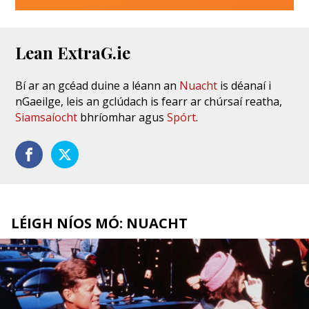
Lean ExtraG.ie
Bí ar an gcéad duine a léann an
Nuacht
is déanaí i
nGaeilge, leis an gclúdach is fearr ar chúrsaí reatha,
Siamsaíocht
bhríomhar agus
Spórt
.
LÉIGH NÍOS MÓ: NUACHT