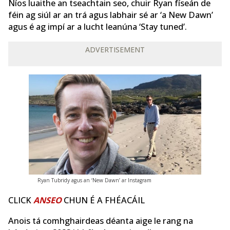
Níos luaithe an tseachtain seo, chuir Ryan físeán de
féin ag siúl ar an trá agus labhair sé ar ‘a New Dawn’
agus é ag impí ar a lucht leanúna ‘Stay tuned’.
ADVERTISEMENT
Ryan Tubridy agus an ‘New Dawn’ ar Instagram
CLICK
ANSEO
CHUN É A FHÉACÁIL
Anois tá comhghairdeas déanta aige le rang na