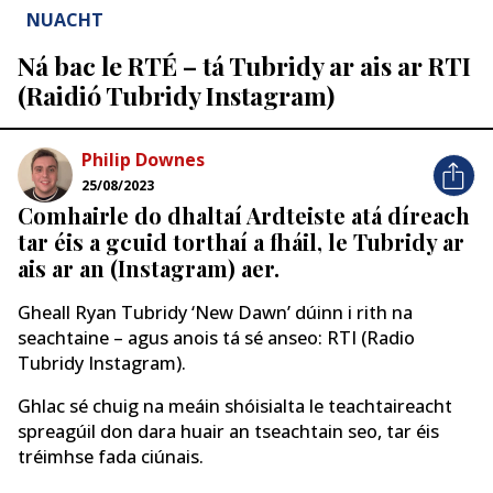
NUACHT
Ná bac le RTÉ – tá Tubridy ar ais ar RTI
(Raidió Tubridy Instagram)
Philip Downes
25/08/2023
Comhairle do dhaltaí Ardteiste atá díreach
tar éis a gcuid torthaí a fháil, le Tubridy ar
ais ar an (Instagram) aer.
Gheall Ryan Tubridy ‘New Dawn’ dúinn i rith na
seachtaine – agus anois tá sé anseo: RTI (Radio
Tubridy Instagram).
Ghlac sé chuig na meáin shóisialta le teachtaireacht
spreagúil don dara huair an tseachtain seo, tar éis
tréimhse fada ciúnais.