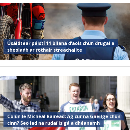
Úsáidtear páistí 11 bliana d’aois chun drugaí a
sheoladh ar rothair streachailte
Colún le Micheál Bairéad: Ag cur na Gaeilge chun
cinn? Seo iad na rudaí is gá a dhéanamh