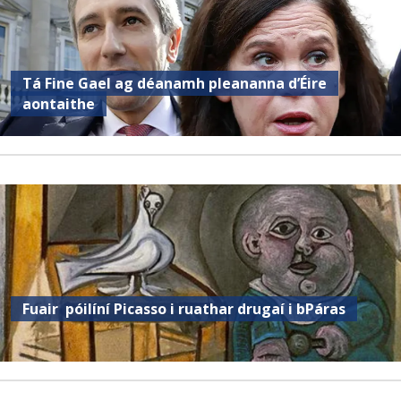
Tá Fine Gael ag déanamh pleananna d’Éire
aontaithe
Fuair ​​ póilíní Picasso i ruathar drugaí i bPáras