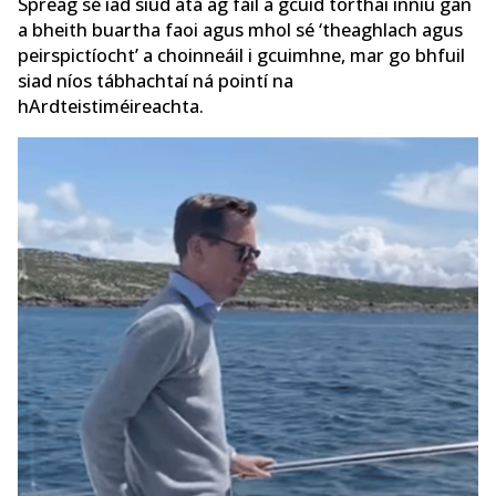
Spreag sé iad siúd atá ag fáil a gcuid torthaí inniu gan
a bheith buartha faoi agus mhol sé ‘theaghlach agus
peirspictíocht’ a choinneáil i gcuimhne, mar go bhfuil
siad níos tábhachtaí ná pointí na
hArdteistiméireachta.