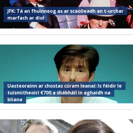
JFK: Tá an fhuinneog as ar scaoileadh an t-urchar
marfach ar díol
Uasteorainn ar chostas cúram leanaí: Is féidir le
tuismitheoirí €700 a shábháil in aghaidh na
bliana