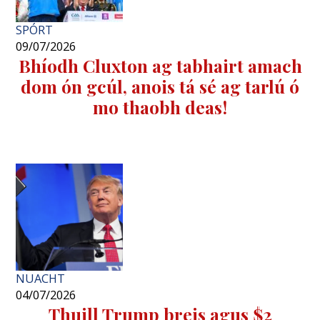
SPÓRT
09/07/2026
Bhíodh Cluxton ag tabhairt amach
dom ón gcúl, anois tá sé ag tarlú ó
mo thaobh deas!
NUACHT
04/07/2026
Thuill Trump breis agus $2