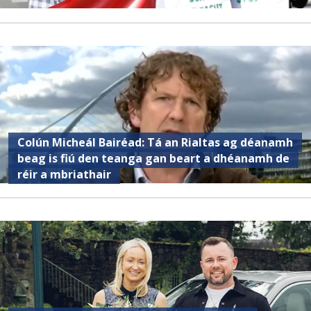
Colún Micheál Bairéad: Tá an Rialtas ag déanamh
beag is fiú den teanga gan beart a dhéanamh de
réir a mbriathair