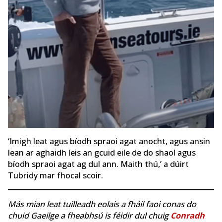
‘Imigh leat agus bíodh spraoi agat anocht, agus ansin
lean ar aghaidh leis an gcuid eile de do shaol agus
bíodh spraoi agat ag dul ann. Maith thú,’ a dúirt
Tubridy mar fhocal scoir.
Más mian leat tuilleadh eolais a fháil faoi conas do
chuid Gaeilge a fheabhsú is féidir dul chuig
Conradh