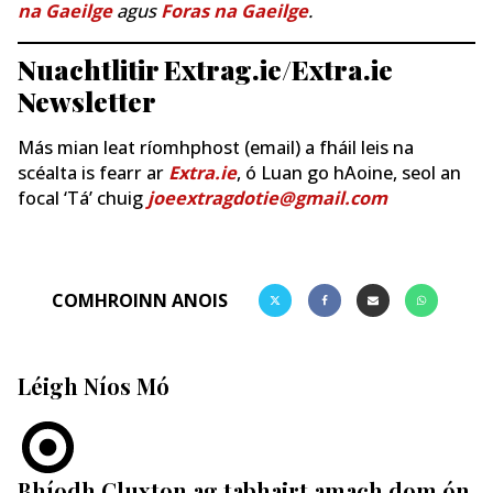
na Gaeilge
agus
Foras na Gaeilge
.
Nuachtlitir Extrag.ie/Extra.ie
Newsletter
Más mian leat ríomhphost (email) a fháil leis na
scéalta is fearr ar
Extra.ie
, ó Luan go hAoine, seol an
focal ‘Tá’ chuig
joeextragdotie@gmail.com
COMHROINN ANOIS
Léigh Níos Mó
Bhíodh Cluxton ag tabhairt amach dom ón