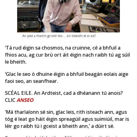
An post a thaitin go mór leis … an mbeidh sé ar ais?
‘Tá rud éigin sa chosmos, na cruinne, cé a bhfuil a
fhios acu, ag cur brú ort áit éigin nach raibh tú ag súil
le bheith.
‘Glac le seo ó dhuine éigin a bhfuil beagán eolais aige
faoi seo, an seanfhear.
SCÉAL EILE. An Ardteist, cad a dhéanann tú anois?
CLIC
ANSEO
‘Má tharlaíonn sé sin, glac leis, rith isteach ann, agus
tóg é leat go háit éigin spreagúil agus suimiúil, mar is
léir go raibh tú i gceist a bheith ann,’ a dúirt sé.