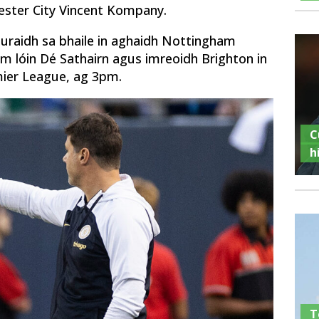
hester City Vincent Kompany.
nuraidh sa bhaile in aghaidh Nottingham
am lóin Dé Sathairn agus imreoidh Brighton in
ier League, ag 3pm.
C
h
T