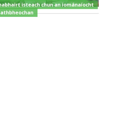
habhairt isteach chun an iománaíocht
 athbheochan