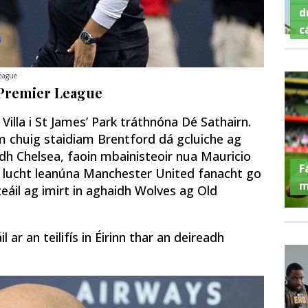
d
c
League
 Premier League
illa i St James’ Park tráthnóna Dé Sathairn.
chuig staidiam Brentford dá gcluiche ag
dh Chelsea, faoin mbainisteoir nua Mauricio
F
r lucht leanúna Manchester United fanacht go
m
eáil ag imirt in aghaidh Wolves ag Old
l ar an teilifís in Éirinn thar an deireadh