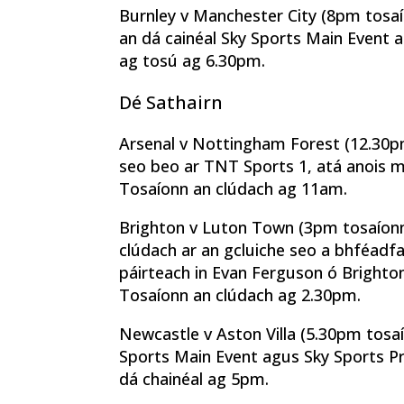
Burnley v Manchester City (8pm tosaíon
an dá cainéal Sky Sports Main Event 
ag tosú ag 6.30pm.
Dé Sathairn
Arsenal v Nottingham Forest (12.30pm
seo beo ar TNT Sports 1, atá anois ma
Tosaíonn an clúdach ag 11am.
Brighton v Luton Town (3pm tosaíonn 
clúdach ar an gcluiche seo a bhféadfa
páirteach in Evan Ferguson ó Brighto
Tosaíonn an clúdach ag 2.30pm.
Newcastle v Aston Villa (5.30pm tosaío
Sports Main Event agus Sky Sports Pre
dá chainéal ag 5pm.