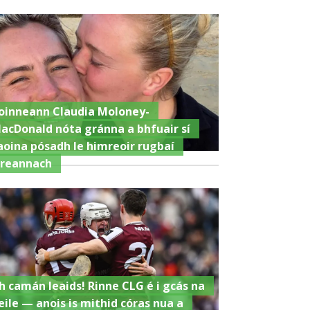
oinneann Claudia Moloney-
acDonald nóta gránna a bhfuair sí
aoina pósadh le himreoir rugbaí
ireannach
h camán leaids! Rinne CLG é i gcás na
eile — anois is mithid córas nua a