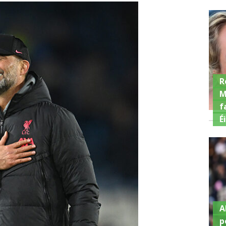
R
M
f
É
A
p