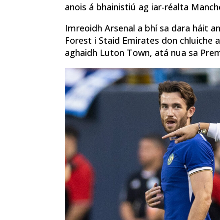
anois á bhainistiú ag iar-réalta Manc
Imreoidh Arsenal a bhí sa dara háit a
Forest i Staid Emirates don chluiche 
aghaidh Luton Town, atá nua sa Prem