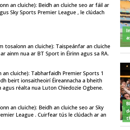
n an cluiche): Beidh an cluiche seo ar fáil ar
agus Sky Sports Premier League , le clúdach
I
a
 tosaíonn an cluiche): Taispeánfar an cluiche
r ainm nua ar BT Sport in Éirinn agus sa RA.
an cluiche): Tabharfaidh Premier Sports 1
dh beirt ionsaitheoirí Éireannacha a bheith
n agus réalta nua Luton Chiedozie Ogbene.
B
nn an cluiche): Beidh an cluiche seo ar Sky
d
mier League . Cuirfear tús le clúdach ar an
t