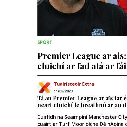
SPÓRT
Premier League ar ais
cluichí ar fad atá ar fái
Tuairisceoir Extra
11/08/2023
Tá an Premier League ar ais tar é
neart cluichí le breathnú ar an d
Cuirfidh na Seaimpíní Manchester City
cuairt ar Turf Moor oíche Dé hAoine c