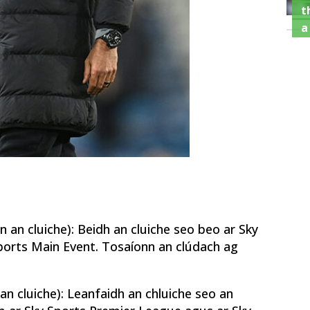
t
a
an cluiche): Beidh an cluiche seo beo ar Sky
ports Main Event. Tosaíonn an clúdach ag
an cluiche): Leanfaidh an chluiche seo an