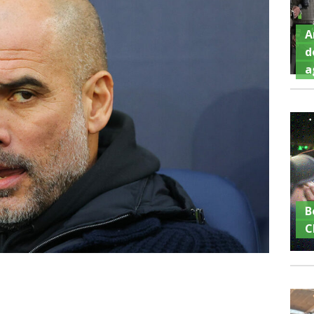
A
d
a
B
C