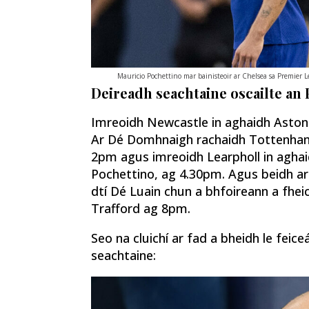
Mauricio Pochettino mar bainisteoir ar Chelsea sa Premier 
Deireadh seachtaine oscailte an
Imreoidh Newcastle in aghaidh Aston V
Ar Dé Domhnaigh rachaidh Tottenham 
2pm agus imreoidh Learpholl in aghai
Pochettino, ag 4.30pm. Agus beidh a
dtí Dé Luain chun a bhfoireann a fheic
Trafford ag 8pm.
Seo na cluichí ar fad a bheidh le feiceái
seachtaine: