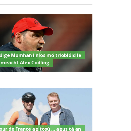
úige Mumhan i níos mó trioblóid le
imeacht Alex Codling
our de France ag tosú … agus tá an