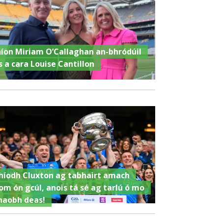
níon Miriam O’Callaghan an-bhródúil
s a cara Louise Cantillon
híodh Cluxton ag tabhairt amach
om ón gcúl, anois tá sé ag tarlú ó mo
haobh deas!