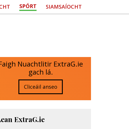
SPÓRT
CHT
SIAMSAÍOCHT
Faigh Nuachtlitir ExtraG.ie
gach lá.
Cliceáil anseo
Lean ExtraG.ie