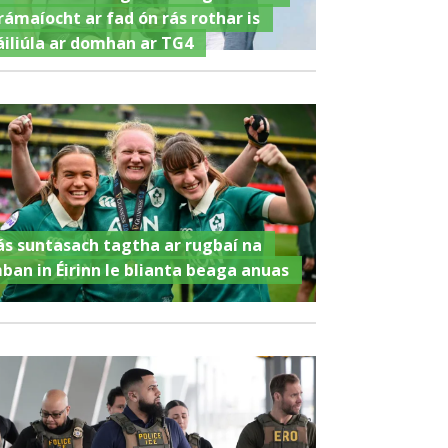
rámaíocht ar fad ón rás rothar is
áiliúla ar domhan ar TG4
ás suntasach tagtha ar rugbaí na
ban in Éirinn le blianta beaga anuas