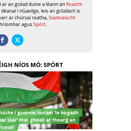
í ar an gcéad duine a léann an
Nuacht
s déanaí i nGaeilge, leis an gclúdach is
earr ar chúrsaí reatha,
Siamsaíocht
hríomhar agus
Spórt
.
ÉIGH NÍOS MÓ: SPÓRT
luiche i gcoinne Iosrael ‘le bogadh
har lear’ mar gheall ar fhearg an
hobail