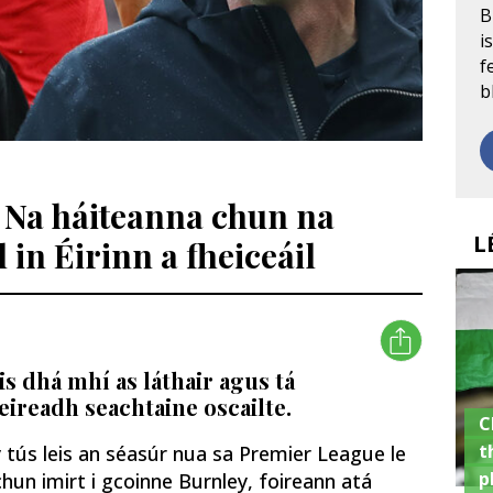
B
i
f
b
: Na háiteanna chun na
L
l in Éirinn a fheiceáil
is dhá mhí as láthair agus tá
eireadh seachtaine oscailte.
C
t
 tús leis an séasúr nua sa Premier League le
p
hun imirt i gcoinne Burnley, foireann atá