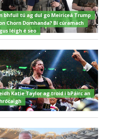
n bhfuil tú ag dul go Meiriceá Trump
on Chorn Domhanda? Bí cúramach
gus léigh é seo
eidh Katie Taylor ag troid i bPáirc an
hrócaigh