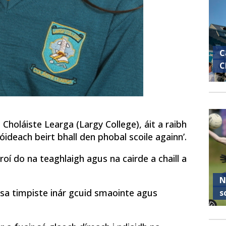
C
C
holáiste Learga (Largy College), áit a raibh
ragóideach beirt bhall den phobal scoile againn’.
roí do na teaghlaigh agus na cairde a chaill a
N
h sa timpiste inár gcuid smaointe agus
s