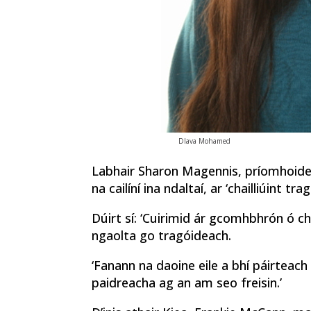
Dlava Mohamed
Labhair Sharon Magennis, príomhoide C
na cailíní ina ndaltaí, ar ‘chailliúint t
Dúirt sí: ‘Cuirimid ár gcomhbhrón ó ch
ngaolta go tragóideach.
‘Fanann na daoine eile a bhí páirteac
paidreacha ag an am seo freisin.’