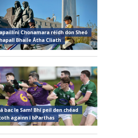
apaillíní Chonamara réidh don Sheó
hapall Bhaile Átha Cliath
á bac le Sam! Bhí peil den chéad
coth againn i bParthas