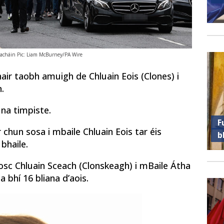
eacháin Pic: Liam McBurney/PA Wire
air taobh amuigh de Chluain Eois (Clones) i
.
 na timpiste.
F
 chun sosa i mbaile Chluain Eois tar éis
b
bhaile.
sc Chluain Sceach (Clonskeagh) i mBaile Átha
 bhí 16 bliana d’aois.