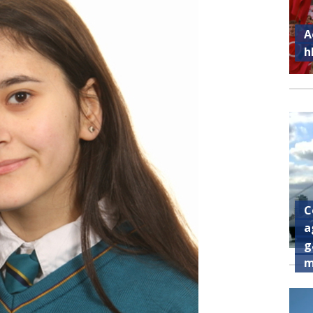
A
h
C
a
g
m