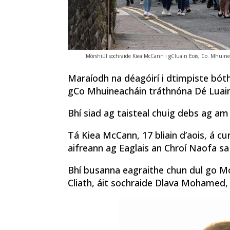
Mórshiúl sochraide Kiea McCann i gCluain Eois, Co. Mhuin
Maraíodh na déagóirí i dtimpiste bóth
gCo Mhuineacháin tráthnóna Dé Luain
Bhí siad ag taisteal chuig debs ag am
Tá Kiea McCann, 17 bliain d’aois, á cur
aifreann ag Eaglais an Chroí Naofa sa 
Bhí busanna eagraithe chun dul go Mo
Cliath, áit sochraide Dlava Mohamed, a