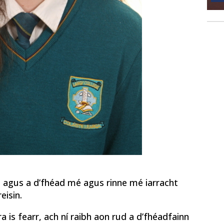
agus a d’fhéad mé agus rinne mé iarracht
eisin.
a is fearr, ach ní raibh aon rud a d’fhéadfainn