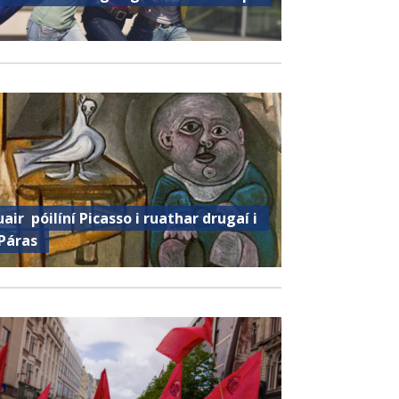
uair ​​ póilíní Picasso i ruathar drugaí i
Páras