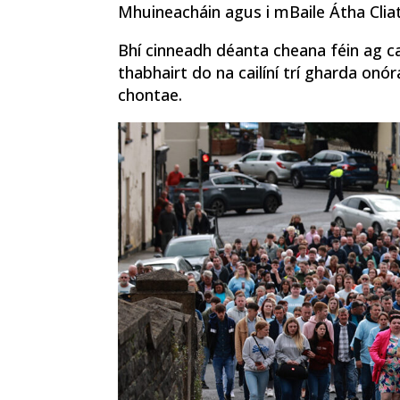
Mhuineacháin agus i mBaile Átha Cliat
Bhí cinneadh déanta cheana féin ag ca
thabhairt do na cailíní trí gharda onór
chontae.