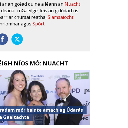
í ar an gcéad duine a léann an
Nuacht
s déanaí i nGaeilge, leis an gclúdach is
earr ar chúrsaí reatha,
Siamsaíocht
hríomhar agus
Spórt
.
ÉIGH NÍOS MÓ: NUACHT
radam mór bainte amach ag Údarás
a Gaeltachta