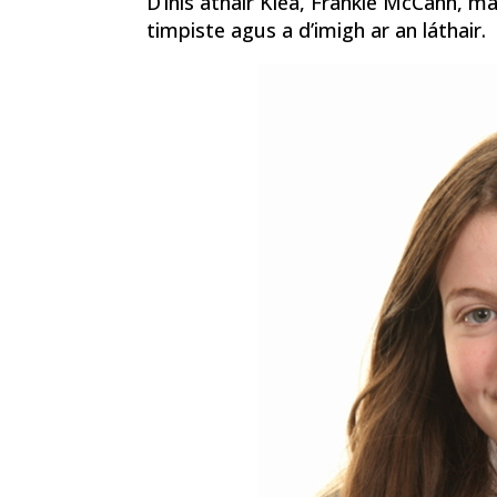
D’inis athair Kiea, Frankie McCann, ma
timpiste agus a d’imigh ar an láthair.