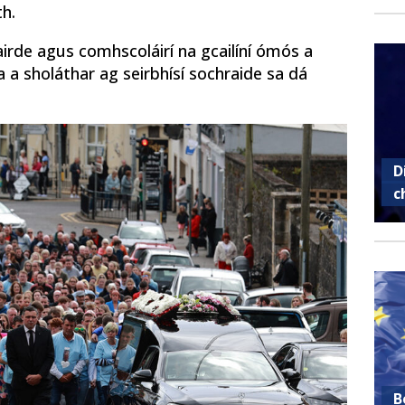
h.
irde agus comhscoláirí na gcailíní ómós a
a a sholáthar ag seirbhísí sochraide sa dá
D
c
B