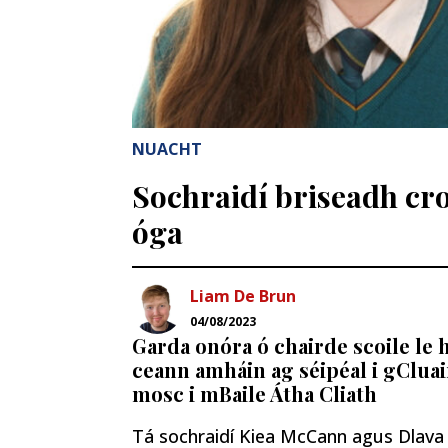
NUACHT
Sochraidí briseadh cr
óga
Liam De Brun
04/08/2023
Garda onóra ó chairde scoile le 
ceann amháin ag séipéal i gCluai
mosc i mBaile Átha Cliath
Tá sochraidí Kiea McCann agus Dlava 