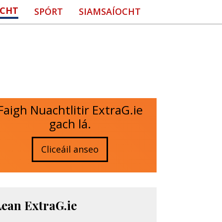
CHT
SPÓRT
SIAMSAÍOCHT
Faigh Nuachtlitir ExtraG.ie
gach lá.
Cliceáil anseo
Lean ExtraG.ie