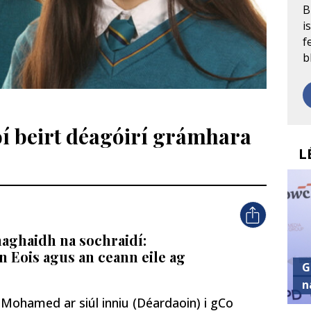
B
i
f
b
oí beirt déagóirí grámhara
L
haghaidh na sochraidí:
n Eois agus an ceann eile ag
G
n
Mohamed ar siúl inniu (Déardaoin) i gCo