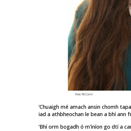
Kiea McCann
‘Chuaigh mé amach ansin chomh tapa 
iad a athbheochan le bean a bhí ann fr
‘Bhí orm bogadh ó m’iníon go dtí a car