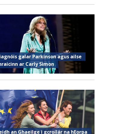
iagnóis galar Parkinson agus ailse
hraicinn ar Carly Simon
eidh an Ghaeilge i gcroílár na hEorpa