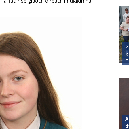
r a fuair sé glaoch díreach i ndiaidh na
G
g
C
A
d