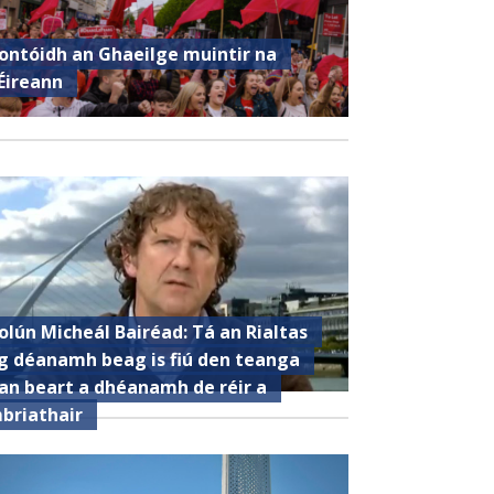
ontóidh an Ghaeilge muintir na
Éireann
olún Micheál Bairéad: Tá an Rialtas
g déanamh beag is fiú den teanga
an beart a dhéanamh de réir a
briathair