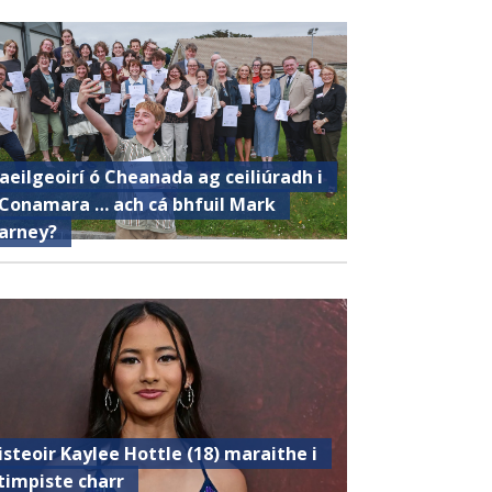
aeilgeoirí ó Cheanada ag ceiliúradh i
Conamara … ach cá bhfuil Mark
arney?
isteoir Kaylee Hottle (18) maraithe i
timpiste charr