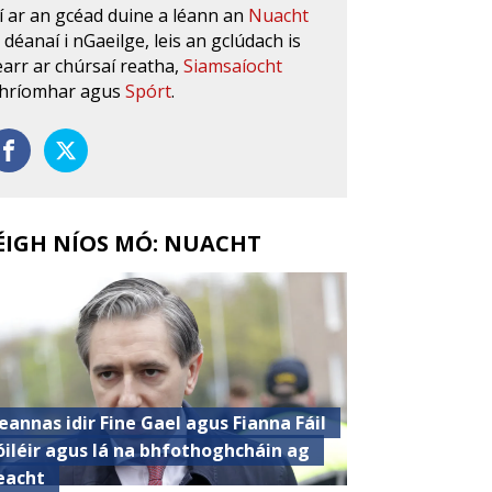
í ar an gcéad duine a léann an
Nuacht
s déanaí i nGaeilge, leis an gclúdach is
earr ar chúrsaí reatha,
Siamsaíocht
hríomhar agus
Spórt
.
ÉIGH NÍOS MÓ: NUACHT
eannas idir Fine Gael agus Fianna Fáil
óiléir agus lá na bhfothoghcháin ag
eacht