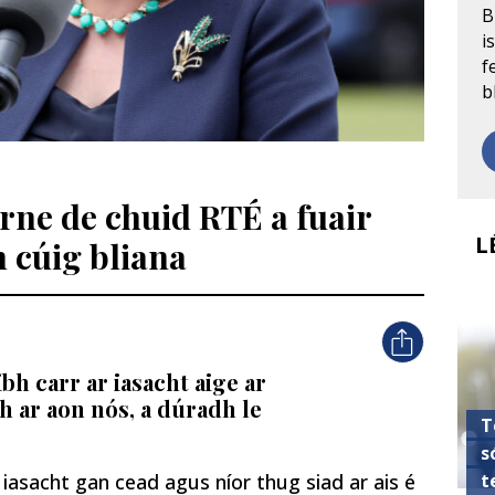
B
i
f
b
irne de chuid RTÉ a fuair
L
h cúig bliana
bh carr ar iasacht aige ar
h ar aon nós, a dúradh le
T
s
t
iasacht gan cead agus níor thug siad ar ais é