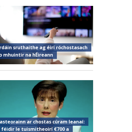
rdáin sruthaithe ag éirí róchostasach
o mhuintir na hÉireann
asteorainn ar chostas cúram leanaí:
s féidir le tuismitheoirí €700 a