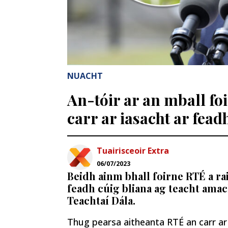
NUACHT
An-tóir ar an mball fo
carr ar iasacht ar fead
Tuairisceoir Extra
06/07/2023
Beidh ainm bhall foirne RTÉ a rai
feadh cúig bliana ag teacht amac
Teachtaí Dála.
Thug pearsa aitheanta RTÉ an carr ar 