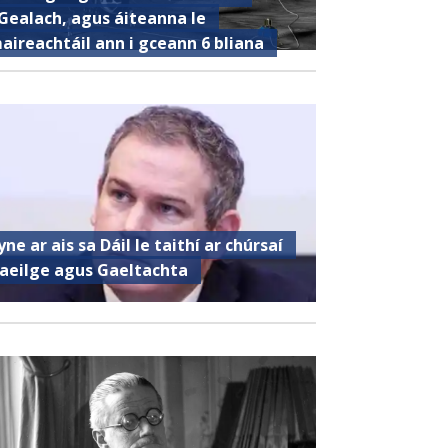
Gealach, agus áiteanna le
aireachtáil ann i gceann 6 bliana
yne ar ais sa Dáil le taithí ar chúrsaí
aeilge agus Gaeltachta