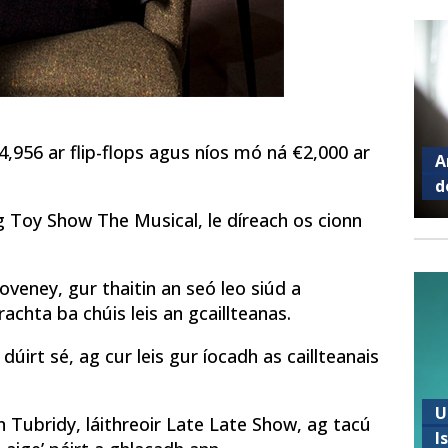
4,956 ar flip-flops agus níos mó ná €2,000 ar
A
d
ag Toy Show The Musical, le díreach os cionn
Coveney, gur thaitin an seó leo siúd a
achta ba chúis leis an gcaillteanas.
 dúirt sé, ag cur leis gur íocadh as caillteanais
U
 Tubridy, láithreoir Late Late Show, ag tacú
I