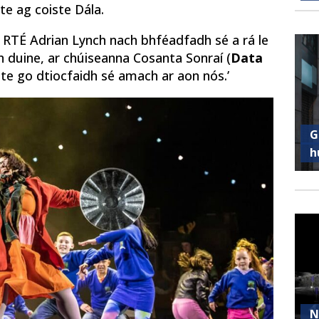
ite ag coiste Dála.
 RTÉ Adrian Lynch nach bhféadfadh sé a rá le
n duine, ar chúiseanna Cosanta Sonraí (
Data
nnte go dtiocfaidh sé amach ar aon nós.’
G
h
N