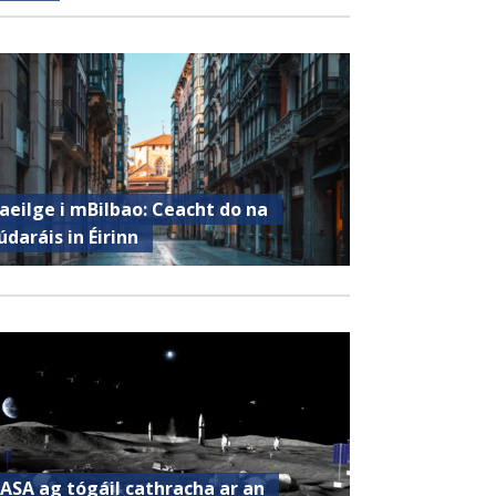
aeilge i mBilbao: Ceacht do na
údaráis in Éirinn
ASA ag tógáil cathracha ar an