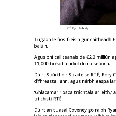
RTÉ Ryan Tubridy
Tugadh le fios freisin gur caitheadh €
balúin.
Agus bhí caillteanais de €2.2 milliún 
11,000 ticéad á ndíol do na seónna.
Dúirt Stiúrthóir Straitéise RTÉ, Rory 
d’fhreastail ann, agus nárbh easpa iarr
‘Ghlacamar riosca tráchtála ar leith,’ a
trí chistí RTÉ.
Dúirt an tUasal Coveney go raibh Ryan