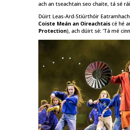
ach an tseachtain seo chaite, tá sé rá
Dúirt Leas-Ard-Stiúrthóir Eatramhach
Coiste Meán an Oireachtais
cé hé a
Protection
), ach dúirt sé: ‘Tá mé ci