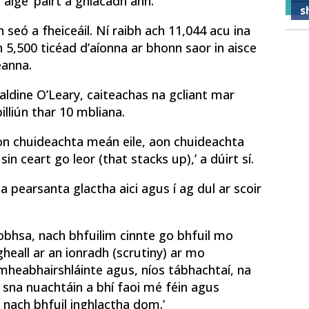
 aige’ páirt a ghlacadh ann.
s
seó a fheiceáil. Ní raibh ach 11,044 acu ina
 5,500 ticéad d’aíonna ar bhonn saor in aisce
eanna.
ldine O’Leary, caiteachas na gcliant mar
lliún thar 10 mbliana.
on chuideachta meán eile, aon chuideachta
sin ceart go leor (that stacks up),’ a dúirt sí.
la pearsanta glactha aici agus í ag dul ar scoir
aobhsa, nach bhfuilim cinnte go bhfuil mo
heall ar an ionradh (scrutiny) ar mo
mheabhairshláinte agus, níos tábhachtaí, na
s sna nuachtáin a bhí faoi mé féin agus
ú nach bhfuil inghlactha dom.’