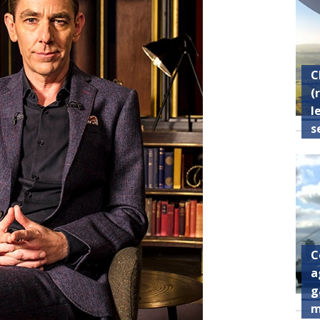
C
(
l
s
C
a
g
m