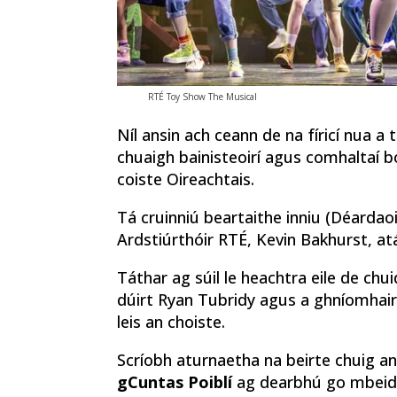
RTÉ Toy Show The Musical
Níl ansin ach ceann de na fíricí nua a 
chuaigh bainisteoirí agus comhaltaí b
coiste Oireachtais.
Tá cruinniú beartaithe inniu (Déardaoi
Ardstiúrthóir RTÉ, Kevin Bakhurst, a
Táthar ag súil le heachtra eile de chu
dúirt Ryan Tubridy agus a ghníomhair
leis an choiste.
Scríobh aturnaetha na beirte chuig 
gCuntas Poiblí
ag dearbhú go mbeidh