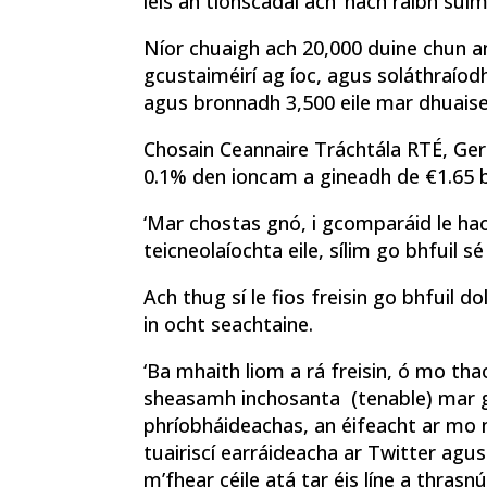
leis an tionscadal ach ‘nach raibh suim
Níor chuaigh ach 20,000 duine chun an 
gcustaiméirí ag íoc, agus soláthraíodh
agus bronnadh 3,500 eile mar dhuais
Chosain Ceannaire Tráchtála RTÉ, Gera
0.1% den ioncam a gineadh de €1.65 bi
‘Mar chostas gnó, i gcomparáid le ha
teicneolaíochta eile, sílim go bhfuil sé 
Ach thug sí le fios freisin go bhfuil do
in ocht seachtaine.
‘Ba mhaith liom a rá freisin, ó mo th
sheasamh inchosanta
(tenable) mar g
phríobháideachas, an éifeacht ar mo 
tuairiscí earráideacha ar Twitter agu
m’fhear céile atá tar éis líne a thrasn