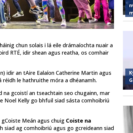
n
m
tháinig chun solais i lá eile drámaíochta nuair a
oird RTÉ, idir shean agus reatha, os comhair
n) idir an tAire Ealaíon Catherine Martin agus
K
tá réidh le hathruithe móra a dhéanamh.
G
id na gcoistí an tseachtain seo chugainn, mar
e Noel Kelly go bhfuil siad sásta comhoibriú
an gCoiste Meán agus chuig
Coiste na
 siad ag comhoibriú agus go gcreideann siad