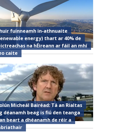
huir fuinneamh in-athnuaite
renewable energy) thart ar 40% de
eictreachas na hÉireann ar fáil an mhí
eo caite
olún Micheál Bairéad: Tá an Rialtas
g déanamh beag is fiú den teanga
an beart a dhéanamh de réir a
briathair