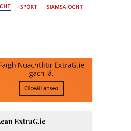
CHT
SPÓRT
SIAMSAÍOCHT
Faigh Nuachtlitir ExtraG.ie
gach lá.
Cliceáil anseo
Lean ExtraG.ie