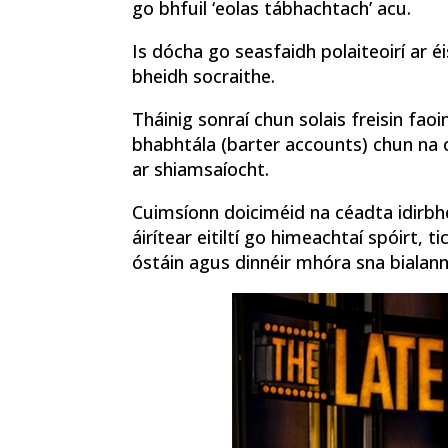
go bhfuil ‘eolas tábhachtach’ acu.
Is dócha go seasfaidh polaiteoirí ar éi
bheidh socraithe.
Tháinig sonraí chun solais freisin fao
bhabhtála (barter accounts) chun na c
ar shiamsaíocht.
Cuimsíonn doiciméid na céadta idirbhe
áirítear eitiltí go himeachtaí spóirt, t
óstáin agus dinnéir mhóra sna bialanna