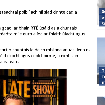
S
steachtaí poiblí ach níl siad cinnte cad a
a
t
in gcaoi ar bhain RTÉ úsáid as a chuntais
éadta míle euro a íoc ar fhlaithiúlacht agus
art ó chuntais le deich mbliana anuas, lena n-
icéid cluichí agus ceolchoirme, tréimhsí in
 is fearr.
T
f
m