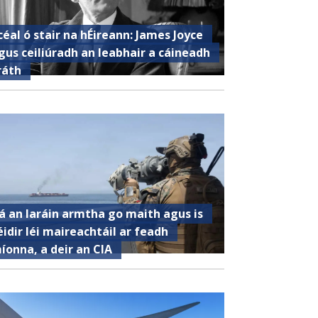
céal ó stair na hÉireann: James Joyce
gus ceiliúradh an leabhair a cáineadh
ráth
á an Iaráin armtha go maith agus is
éidir léi maireachtáil ar feadh
íonna, a deir an CIA