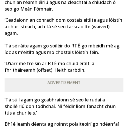
chun an réamhléiriú agus na cleachtaí a chlúdach ó
seo go Meán Fómhair.
‘Ceadaíonn an conradh dom costais eitilte agus lóistín
a chur isteach, ach tá sé seo tarscaoilte (waived)
agam.
‘Tá sé ráite agam go soiléir do RTÉ go mbeidh mé ag
íoc as m’eitiltí agus mo chostais lóistín féin.
‘D’iarr mé freisin ar RTÉ mo chuid eitiltí a
fhritháireamh (offset) i leith carbóin.
ADVERTISEMENT
‘Tá súil agam go gcabhraíonn sé seo le rudaí a
shoiléiriú don todhchaí. Ní féidir liom fanacht chun
tús a chur leis.’
Bhí éileamh déanta ag roinnt polaiteoirí go ndéanfaí