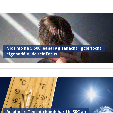
Níos mó ná 5,500 leanaí ag fanacht i gcóiríocht
éigeandála, de réir Focus
An aimsir: Teocht chomh hard le 30C an