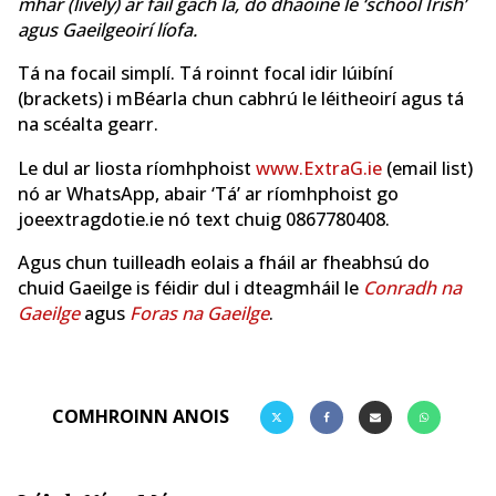
mhar (lively) ar fáil gach lá, do dhaoine le ‘school Irish’
agus Gaeilgeoirí líofa.
Tá na focail simplí. Tá roinnt focal idir lúibíní
(brackets) i mBéarla chun cabhrú le léitheoirí agus tá
na scéalta gearr.
Le dul ar liosta ríomhphoist
www.ExtraG.ie
(email list)
nó ar WhatsApp, abair ‘Tá’ ar ríomhphoist go
joeextragdotie.ie nó text chuig 0867780408.
Agus chun tuilleadh eolais a fháil ar fheabhsú do
chuid Gaeilge is féidir dul i dteagmháil le
Conradh na
Gaeilge
agus
Foras na Gaeilge
.
COMHROINN ANOIS