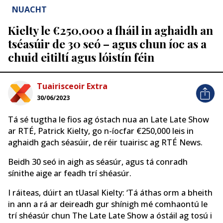
NUACHT
Kielty le €250,000 a fháil in aghaidh an
tséasúir de 30 seó – agus chun íoc as a
chuid eitiltí agus lóistín féin
Tuairisceoir Extra
30/06/2023
Tá sé tugtha le fios ag óstach nua an Late Late Show
ar RTÉ, Patrick Kielty, go n-íocfar €250,000 leis in
aghaidh gach séasúir, de réir tuairisc ag RTÉ News.
Beidh 30 seó in aigh as séasúr, agus tá conradh
sínithe aige ar feadh trí shéasúr.
I ráiteas, dúirt an tUasal Kielty: ‘Tá áthas orm a bheith
in ann a rá ar deireadh gur shínigh mé comhaontú le
trí shéasúr chun The Late Late Show a óstáil ag tosú i