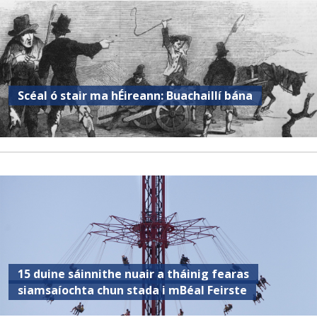
Scéal ó stair ma hÉireann: Buachaillí bána
15 duine sáinnithe nuair a tháinig fearas
siamsaíochta chun stada i mBéal Feirste