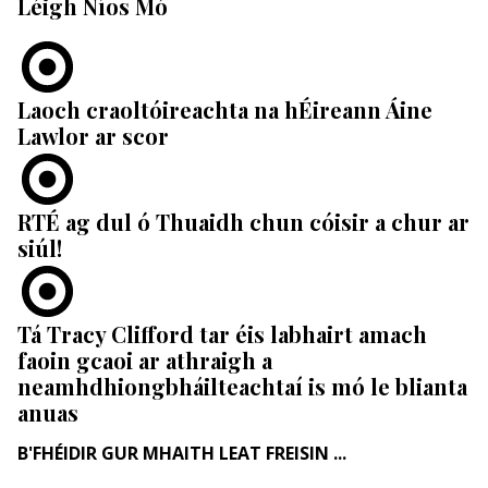
Léigh Níos Mó
Laoch craoltóireachta na hÉireann Áine
Lawlor ar scor
RTÉ ag dul ó Thuaidh chun cóisir a chur ar
siúl!
Tá Tracy Clifford tar éis labhairt amach
faoin gcaoi ar athraigh a
neamhdhiongbháilteachtaí is mó le blianta
anuas
B'FHÉIDIR GUR MHAITH LEAT FREISIN ...