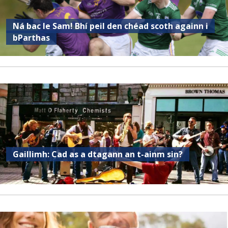
Ná bac le Sam! Bhí peil den chéad scoth againn i
bParthas
Gaillimh: Cad as a dtagann an t-ainm sin?