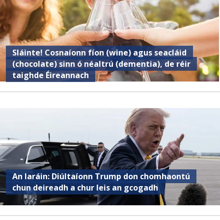
Sláinte! Cosnaíonn fíon (wine) agus seacláid
(chocolate) sinn ó néaltrú (dementia), de réir
taighde Éireannach
An Iaráin: Diúltaíonn Trump don chomhaontú
chun deireadh a chur leis an gcogadh