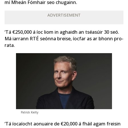
mí Mheán Fómhair seo chugainn.
ADVERTISEMENT
‘Tá €250,000 á íoc liom in aghaidh an tséasúir 30 seó.
Má iarrann RTÉ seónna breise, íocfar as ar bhonn pro-
rata.
Patrick Kielty
‘Tá íocaíocht aonuaire de €20,000 á fháil agam freisin