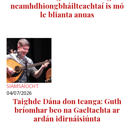
neamhdhiongbháilteachtaí is mó
le blianta anuas
SIAMSAÍOCHT
04/07/2026
Taighde Dána don teanga: Guth
bríomhar beo na Gaeltachta ar
ardán idirnáisiúnta