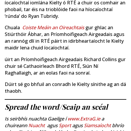
íocaíochtaí iomlána Kielty ó RTÉ a chuir os comhair an
phobail, tar éis na trioblóide faoi na híocaíochtaí
‘rúnda’ do Ryan Tubridy.
Chuala
Coiste Meáin an Oireachtais
gur ghlac an
Stiúrthóir Ábhar, an Príomhoifigeach Airgeadais agus
an rannóg dlí in RTÉ páirt in idirbheartaíocht le Kielty
maidir lena chuid íocaíochtaí.
úirt an Príomhoifigeach Airgeadais Richard Collins gur
chuir sé Cathaoirleach Bhord RTÉ, Siún Ní
Raghallaigh, ar an eolas faoi na sonraí.
Dúirt sé go bhfuil an conradh le Kielty sínithe ag an dá
thaobh.
Spread the word/Scaip an scéal
Is seirbhís nuachta Gaeilge í
www.ExtraG.ie
a
chuireann
Nuacht
agus
Sport
agus
Siamsaíocht
bhrío