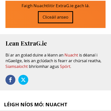
Faigh Nuachtlitir ExtraG.ie gach lá.
Cliceáil anseo
Lean ExtraG.ie
Bí ar an gcéad duine a léann an
Nuacht
is déanaí i
nGaeilge, leis an gclúdach is fearr ar chúrsaí reatha,
Siamsaíocht
bhríomhar agus
Spórt
.
LÉIGH NÍOS MÓ: NUACHT