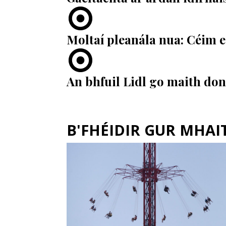
Moltaí pleanála nua: Céim e
An bhfuil Lidl go maith do
B'FHÉIDIR GUR MHAITH