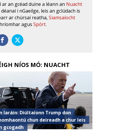
í ar an gcéad duine a léann an
Nuacht
s déanaí i nGaeilge, leis an gclúdach is
earr ar chúrsaí reatha,
Siamsaíocht
hríomhar agus
Spórt
.
ÉIGH NÍOS MÓ: NUACHT
n Iaráin: Diúltaíonn Trump don
homhaontú chun deireadh a chur leis
n gcogadh