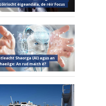
cóiríocht éigeandála, de réir Focus
ntleacht Shaorga (AI) agus an
haeilge: An rud maith é?