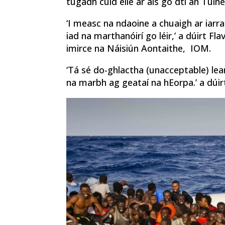
tugadh cuid eile ar ais go dtí an Túiné
‘I measc na ndaoine a chuaigh ar iarra
iad na marthanóirí go léir,’ a dúirt F
imirce na Náisiún Aontaithe, IOM.
‘Tá sé do-ghlactha (unacceptable) le
na marbh ag geataí na hEorpa.’ a dúir