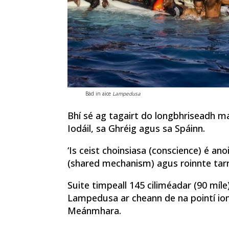
Bád in aice
Lampedusa
Bhí sé ag tagairt do longbhriseadh ma
Iodáil, sa Ghréig agus sa Spáinn.
‘Is ceist choinsiasa (conscience) é 
(shared mechanism) agus roinnte tarrthá
Suite timpeall 145 ciliméadar (90 míle
Lampedusa ar cheann de na pointí iont
Meánmhara.