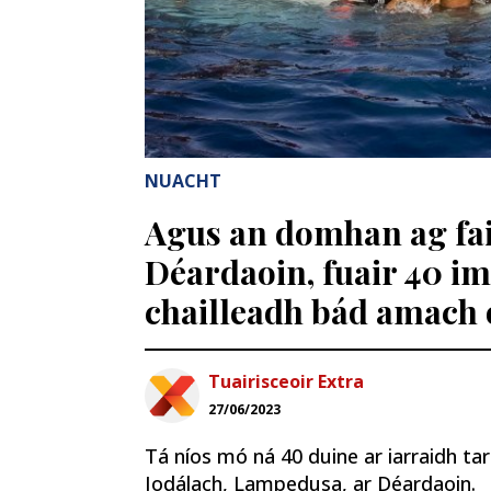
NUACHT
Agus an domhan ag fair
Déardaoin, fuair 40 im
chailleadh bád amach ó
Tuairisceoir Extra
27/06/2023
Tá níos mó ná 40 duine ar iarraidh tar 
Iodálach, Lampedusa, ar Déardaoin.