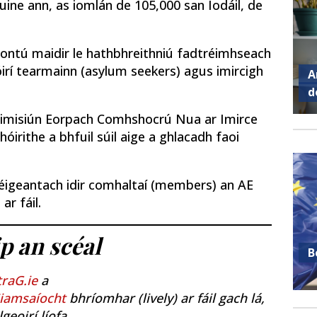
uine ann, as iomlán de 105,000 san Iodáil, de
aontú maidir le hathbhreithniú fadtréimhseach
hóirí tearmainn (asylum seekers) agus imircigh
A
d
oimisiún Eorpach Comhshocrú Nua ar Imirce
rithe a bhfuil súil aige a ghlacadh faoi
r éigeantach idir comhaltaí (members) an AE
ar fáil.
p an scéal
B
raG.ie
a
iamsaíocht
bhríomhar (lively) ar fáil gach lá,
geoirí líofa.