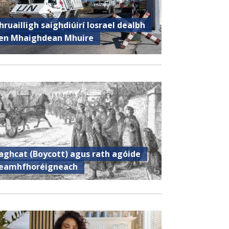
hruailligh saighdiúirí Iosrael dealbh
en Mhaighdean Mhuire
aghcat (Boycott) agus rath agóide
eamhfhoréigneach