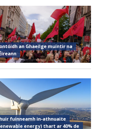
ontóidh an Ghaeilge muintir na
Éireann
huir fuinneamh in-athnuaite
renewable energy) thart ar 40% de