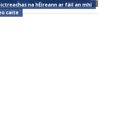
eictreachas na hÉireann ar fáil an mhí
eo caite