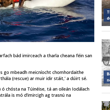
T
d
rfach bád imirceach a tharla cheana féin san
anois go mbeadh meicníocht chomhordaithe
B
la (rescue) ar muir idir stáit,’ a dúirt sé.
n
) ó chósta na Túinéise, tá an oileán Iodálach
rála is mó d’imircigh ag trasnú na