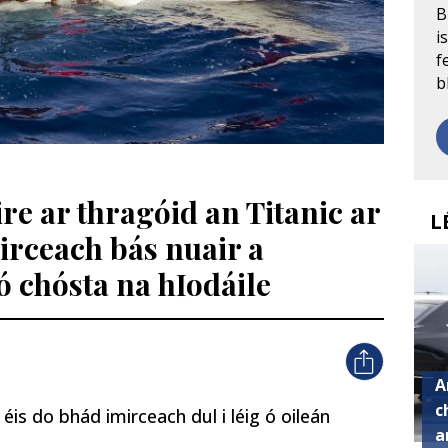
B
i
f
b
e ar thragóid an Titanic ar
L
irceach bás nuair a
 chósta na hIodáile
A
c
éis do bhád imirceach dul i léig ó oileán
a