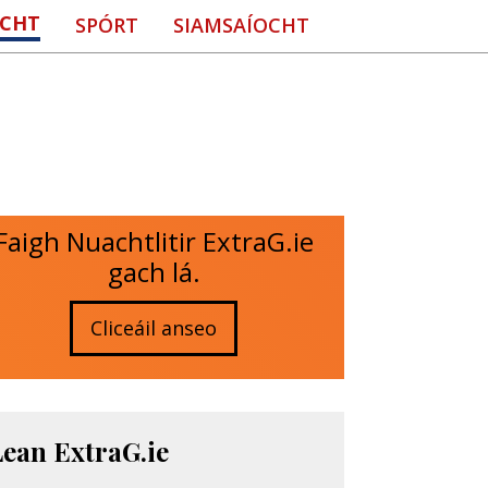
CHT
SPÓRT
SIAMSAÍOCHT
Faigh Nuachtlitir ExtraG.ie
gach lá.
Cliceáil anseo
Lean ExtraG.ie