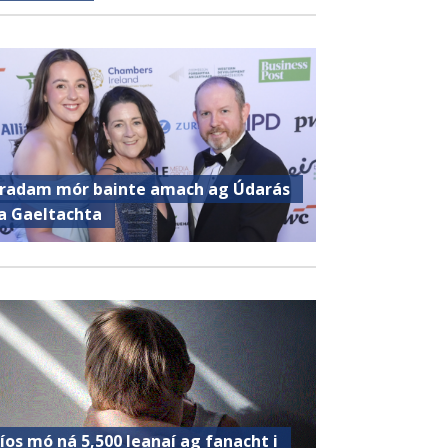
radam mór bainte amach ag Údarás
a Gaeltachta
íos mó ná 5,500 leanaí ag fanacht i