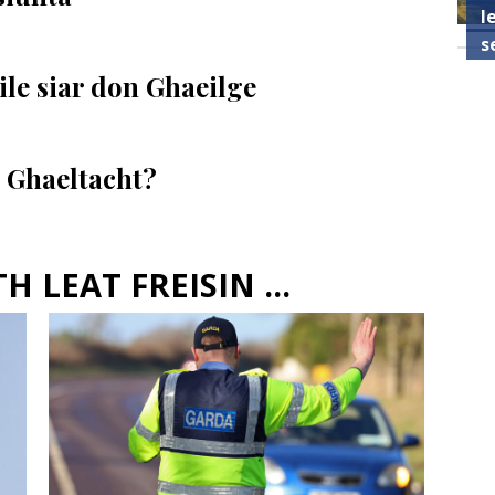
l
s
ile siar don Ghaeilge
n Ghaeltacht?
 LEAT FREISIN ...