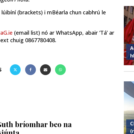
r lúibíní (brackets) i mBéarla chun cabhrú le
aG.ie
(email list) nó ar WhatsApp, abair ‘Tá’ ar
text chuig 0867780408.
A
h
S
Guth bríomhar beo na
C
(
siúnta