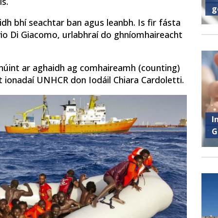
is.
g
idh bhí seachtar ban agus leanbh. Is fir fásta
lavio Di Giacomo, urlabhraí do ghníomhaireacht
anúint ar aghaidh ag comhaireamh (counting)
t ionadaí UNHCR don Iodáil Chiara Cardoletti.
I
G