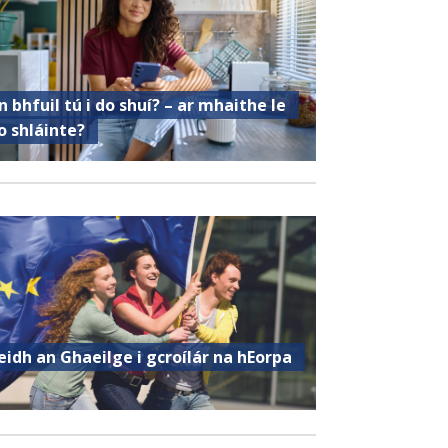
n bhfuil tú i do shuí? – ar mhaithe le
o shláinte?
eidh an Ghaeilge i gcroílár na hEorpa