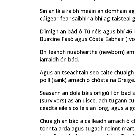
Sin an lá a raibh meáin an domhain a
cúigear fear saibhir a bhí ag taisteal g
D’imigh an bád ó Túinéis agus bhí 46
Buircíne Fasó agus Cósta Eabhair (Ivo
Bhí leanbh nuabheirthe (newborn) amh
iarraidh ón bád.
Agus an tseachtain seo caite chuaigh tr
poill (sank) amach ó chósta na Gréige
Seasann an dola báis oifigiúil ón bád
(survivors) as an uisce, ach tugann cu
céadta eile síos leis an long, agus a g
Chuaigh an bád a cailleadh amach ó chó
tonnta arda agus tugadh roinnt mart