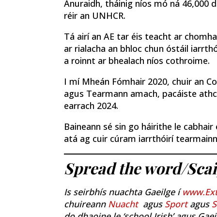
Anuraidh, tháinig níos mó ná 46,000 d
réir an UNHCR.
Tá airí an AE tar éis teacht ar chomh
ar rialacha an bhloc chun óstáil iarrt
a roinnt ar bhealach níos cothroime.
I mí Mheán Fómhair 2020, chuir an C
agus Tearmann amach, pacáiste athchói
earrach 2024.
Baineann sé sin go háirithe le cabhai
atá ag cuir cúram iarrthóirí tearmainn 
Spread the word/
Scai
Is seirbhís nuachta Gaeilge í
www.Ext
chuireann
Nuacht
agus
Sport
agus
S
do dhaoine le ‘school Irish’ agus Gaeil