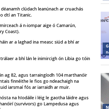
g déanamh clúdach leanúnach ar cruachás
o dtí an Titanic.
 imirceach á n-iompar aige ó Camarún,
ry Coast).
áin ar a laghad ina measc siúd a bhí ar
G
n
álaer a bhí lán le inimircigh ón Libia go tóin
.
 sin ag 82, agus tarraingíodh 104 marthanóir
ntais finnéithe le fios go ndeachaigh na
cuid iarsmaí fós ar iarraidh ar muir.
sta na hIodáile i léig le gaotha láidre agus
hanóirí (survivors) go Lampedusa agus
N