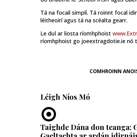
Tá na focail simplí. Tá roinnt focal idi
léitheoirí agus tá na scéalta gearr.
Le dul ar liosta ríomhphoist
www.Extr
ríomhphoist go joeextragdotie.ie nó 
COMHROINN ANOI
Léigh Níos Mó
Taighde Dána don teanga: 
Gaeltachta ar ardán idirnái