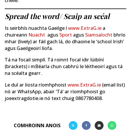
chéile.
Spread the word/
Scaip an scéal
Is seirbhís nuachta Gaeilge í
www.ExtraG.ie
a
chuireann
Nuacht
agus
Sport
agus
Siamsaíocht
bhrío
mhar (lively) ar fáil gach lá, do dhaoine le ‘school Irish’
agus Gaeilgeoirí líofa.
Tá na focail simplí. Tá roinnt focal idir lúibíní
(brackets) i mBéarla chun cabhrú le léitheoirí agus tá
na scéalta gearr.
Le dul ar liosta ríomhphoist
www.ExtraG.ie
(email list)
nó ar WhatsApp, abair ‘Tá’ ar ríomhphoist go
joeextragdotie.ie nó text chuig 0867780408.
COMHROINN ANOIS