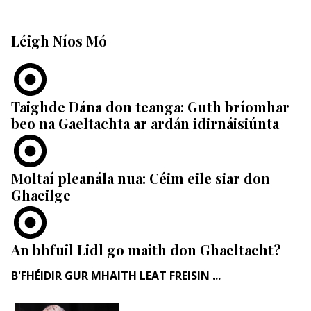
Léigh Níos Mó
Taighde Dána don teanga: Guth bríomhar
beo na Gaeltachta ar ardán idirnáisiúnta
Moltaí pleanála nua: Céim eile siar don
Ghaeilge
An bhfuil Lidl go maith don Ghaeltacht?
B'FHÉIDIR GUR MHAITH LEAT FREISIN ...