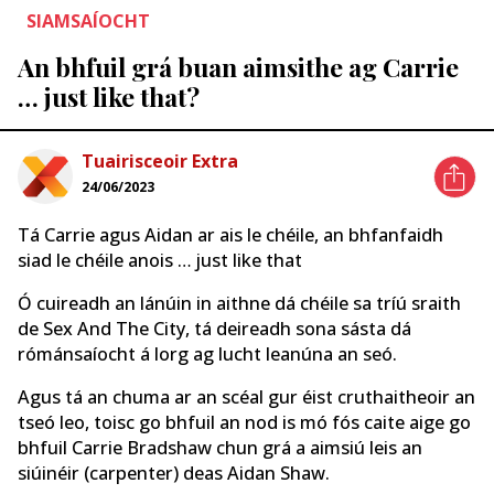
SIAMSAÍOCHT
An bhfuil grá buan aimsithe ag Carrie
… just like that?
Tuairisceoir Extra
24/06/2023
Tá Carrie agus Aidan ar ais le chéile, an bhfanfaidh
siad le chéile anois … just like that
Ó cuireadh an lánúin in aithne dá chéile sa tríú sraith
de Sex And The City, tá deireadh sona sásta dá
rómánsaíocht á lorg ag lucht leanúna an seó.
Agus tá an chuma ar an scéal gur éist cruthaitheoir an
tseó leo, toisc go bhfuil an nod is mó fós caite aige go
bhfuil Carrie Bradshaw chun grá a aimsiú leis an
siúinéir (carpenter) deas Aidan Shaw.