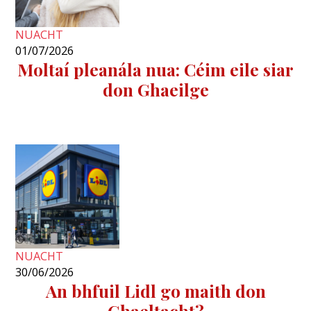
NUACHT
01/07/2026
Moltaí pleanála nua: Céim eile siar
don Ghaeilge
NUACHT
30/06/2026
An bhfuil Lidl go maith don
Ghaeltacht?