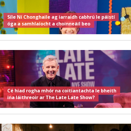
Síle Ní Chonghaile ag iarraidh cabhrú le páistí
óga a samhlaíocht a choinneáil beo
Cé hiad rogha mhór na coitiantachta le bheith
ina láithreoir ar The Late Late Show?