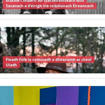
Erskine Childers: An státseirbhíseach dílis
Sasanach a d’éirigh ina reibiliúnach Éireannach
Fleadh Folk le ceiliúradh a dhéanamh ar cheol
Uladh