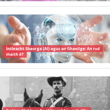
Intleacht Shaorga (AI) agus an Ghaeilge: An rud
maith é?