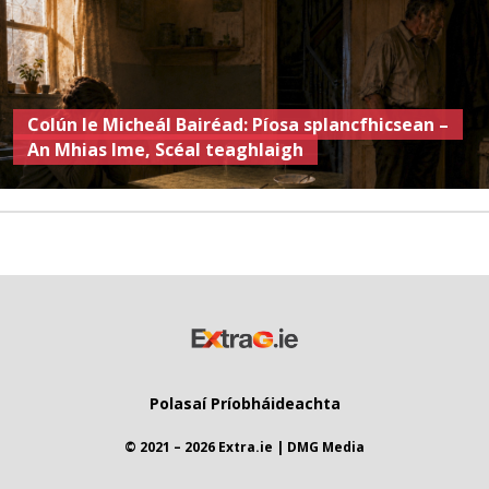
Colún le Micheál Bairéad: Píosa splancfhicsean –
An Mhias Ime, Scéal teaghlaigh
Polasaí Príobháideachta
© 2021 – 2026 Extra.ie | DMG Media