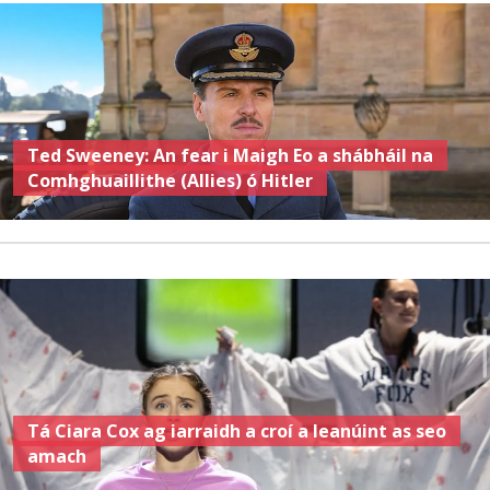
Ted Sweeney: An fear i Maigh Eo a shábháil na
Comhghuaillithe (Allies) ó Hitler
Tá Ciara Cox ag iarraidh a croí a leanúint as seo
amach