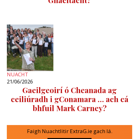
NUACHT
21/06/2026
Gaeilgeoirí ó Cheanada ag
ceiliúradh i gConamara … ach cá
bhfuil Mark Carney?
Faigh Nuachtlitir ExtraG.ie gach lá.