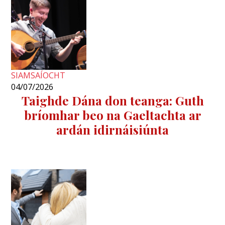
SIAMSAÍOCHT
04/07/2026
Taighde Dána don teanga: Guth
bríomhar beo na Gaeltachta ar
ardán idirnáisiúnta