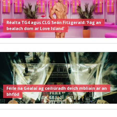
Réalta TG4 agus CLG Seán Fitzgerald: ‘Fág an
bealach dom ar Love Island’
Féile na Gealaí ag ceiliúradh deich mbliain ar an
bhfód