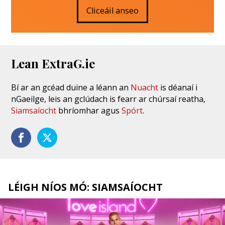
Cliceáil anseo
Lean ExtraG.ie
Bí ar an gcéad duine a léann an
Nuacht
is déanaí i
nGaeilge, leis an gclúdach is fearr ar chúrsaí reatha,
Siamsaíocht
bhríomhar agus
Spórt
.
LÉIGH NÍOS MÓ: SIAMSAÍOCHT