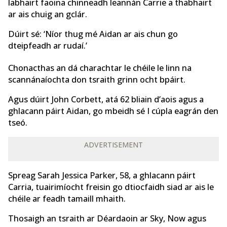
labhairt faoina chinneadh leannán Carrie a thabhairt
ar ais chuig an gclár.
Dúirt sé: ‘Níor thug mé Aidan ar ais chun go
dteipfeadh ar rudaí.’
Chonacthas an dá charachtar le chéile le linn na
scannánaíochta don tsraith grinn ocht bpáirt.
Agus dúirt John Corbett, atá 62 bliain d’aois agus a
ghlacann páirt Aidan, go mbeidh sé I cúpla eagrán den
tseó.
ADVERTISEMENT
Spreag Sarah Jessica Parker, 58, a ghlacann páirt
Carria, tuairimíocht freisin go dtiocfaidh siad ar ais le
chéile ar feadh tamaill mhaith.
Thosaigh an tsraith ar Déardaoin ar Sky, Now agus