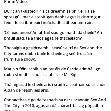
Prime Video.
Dúirt an t-aisteoir: ‘Is caidreamh saibhir é. Tá sé
spreagúil mar aisteoir gan dabht agus is cinnte gur
féidir le scríbhneoirí iniúchadh a dhéanamh air.
‘Cé hiad anois? An bhfuil siad go maith dá chéile? An
bhfuil siad, tá a fhios agat, leithscéalach?’
Thosaigh a gcaidreamh i séasúr a trí de Sex and the
City tar éis dóibh buile le chéile ag seó troscáin
(furniture show).
Mar sin féin, scoilt siad tar éis de Carrie admháil go
raibh sí mídhílis nuair a bhí sí le Mr Big.
Tháinig siad le chéile arís i sraith a ceathair sular chuir
Aidan deireadh leis arís.
Chonacthas é go deireanach sa dara scannán Sex And
The City in 2010, agus an dá charachtar ag pógadh a