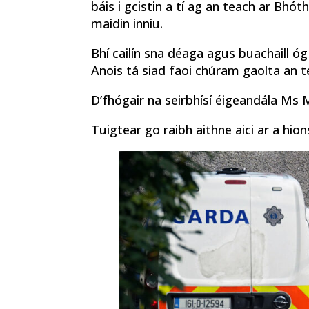
báis i gcistin a tí ag an teach ar Bhó
maidin inniu.
Bhí cailín sna déaga agus buachaill ó
Anois tá siad faoi chúram gaolta an t
D’fhógair na seirbhísí éigeandála Ms
Tuigtear go raibh aithne aici ar a hion