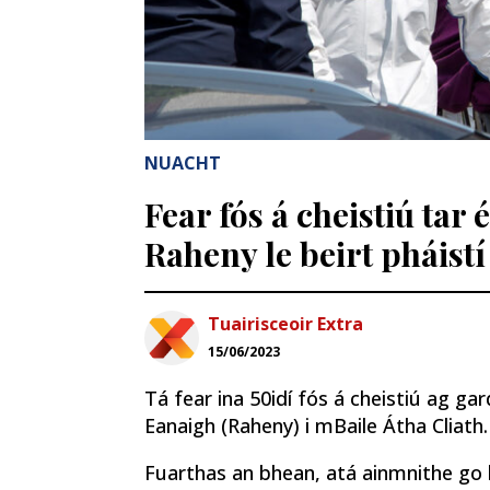
NUACHT
Fear fós á cheistiú tar 
Raheny le beirt pháist
Tuairisceoir Extra
15/06/2023
Tá fear ina 50idí fós á cheistiú ag gar
Eanaigh (Raheny) i mBaile Átha Cliath.
Fuarthas an bhean, atá ainmnithe go 