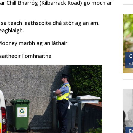
thar Chill Bharróg (Kilbarrack Road) go moch ar
g sa teach leathscoite dhá stór ag an am.
eaghlaigh.
 Mooney marbh ag an láthair.
saitheoir líomhnaithe.
C
s
E