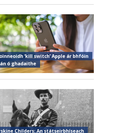
oinneoidh ‘kill switch’ Apple ár bhfóin
lán ó ghadaithe
rskine Childers: An státseirbhíseach