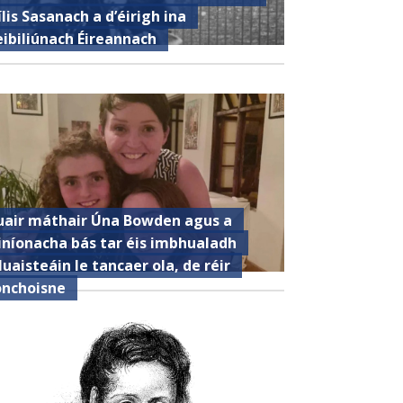
ílis Sasanach a d’éirigh ina
eibiliúnach Éireannach
uair ​​máthair Úna Bowden agus a
iníonacha bás tar éis imbhualadh
luaisteáin le tancaer ola, de réir
onchoisne