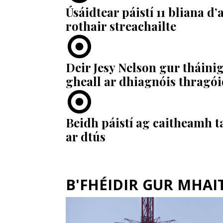
Úsáidtear páistí 11 bliana d
rothair streachailte
Deir Jesy Nelson gur tháin
gheall ar dhiagnóis thragói
Beidh páistí ag caitheamh ta
ar dtús
B'FHÉIDIR GUR MHAITH