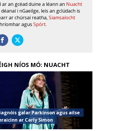
í ar an gcéad duine a léann an
Nuacht
s déanaí i nGaeilge, leis an gclúdach is
earr ar chúrsaí reatha,
Siamsaíocht
hríomhar agus
Spórt
.
ÉIGH NÍOS MÓ: NUACHT
iagnóis galar Parkinson agus ailse
hraicinn ar Carly Simon