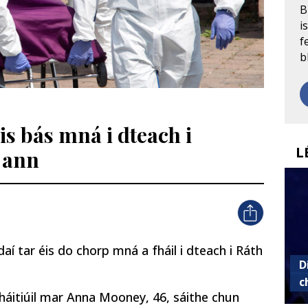
B
i
f
b
éis bás mná i dteach i
L
í ann
daí tar éis do chorp mná a fháil i dteach i Ráth
D
c
háitiúil mar Anna Mooney, 46, sáithe chun