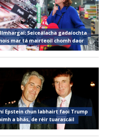
llmhargaí: Seiceálacha gadaíochta
nois mar tá mairteoil chomh daor
hí Epstein chun labhairt faoi Trump
oimh a bhás, de réir tuarascáil