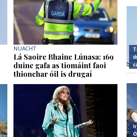
NUACHT
T
Lá Saoire Bhainc Lúnasa: 169
d
duine gafa as tiomáint faoi
c
thionchar óil is drugaí
I
O