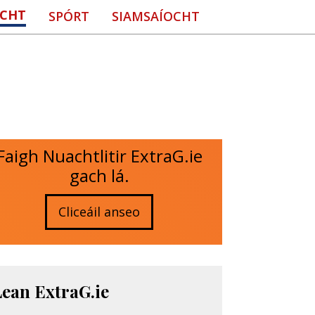
CHT
SPÓRT
SIAMSAÍOCHT
Faigh Nuachtlitir ExtraG.ie
gach lá.
Cliceáil anseo
Lean ExtraG.ie