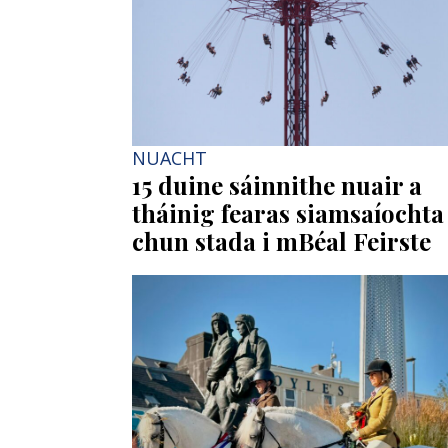
NUACHT
15 duine sáinnithe nuair a
tháinig fearas siamsaíochta
chun stada i mBéal Feirste