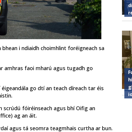
d
r
 bhean i ndiaidh choimhlint foréigneach sa
, ar amhras faoi mharú agus tugadh go
F
h
g
 éigeandála go dtí an teach díreach tar éis
i
stin.
h scrúdú fóiréinseach agus bhí Oifig an
fice) ag an áit.
rdaí agus tá seomra teagmhais curtha ar bun.