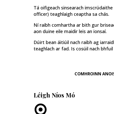
Tá oifigeach sinsearach imscrúdaithe a
officer) teaghlaigh ceaptha sa chás.
Ní raibh comhartha ar bith gur brisea
aon duine eile maidir leis an ionsaí.
Dúirt bean áitiúil nach raibh ag iarrai
teaghlach ar fad. Is cosúil nach bhfuil
COMHROINN ANOI
Léigh Níos Mó