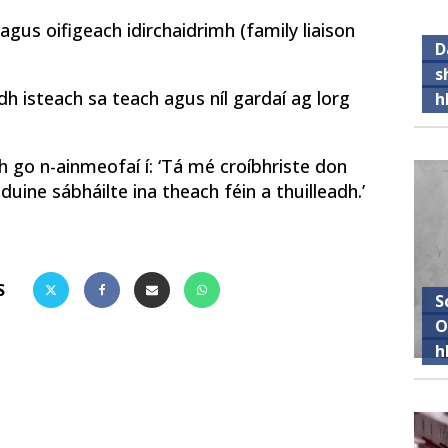
gus oifigeach idirchaidrimh (family liaison
D
s
dh isteach sa teach agus níl gardaí ag lorg
h
dh go n-ainmeofaí í: ‘Tá mé croíbhriste don
 duine sábháilte ina theach féin a thuilleadh.’
S
S
O
h