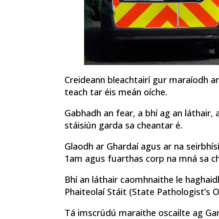
Creideann bleachtairí gur maraíodh an
teach tar éis meán oíche.
Gabhadh an fear, a bhí ag an láthair
stáisiún garda sa cheantar é.
Glaodh ar Ghardaí agus ar na seirbhísí
1am agus fuarthas corp na mná sa chi
Bhí an láthair caomhnaithe le haghaid
Phaiteolaí Stáit (State Pathologist’s Of
Tá imscrúdú maraithe oscailte ag Ga