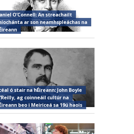
aniel O’Connell: An streachailt
híochánta ar son neamhspleáchas na
Éireann
céal ó stair na hÉireann: John Boyle
’Reilly, ag coinneáil cultúr na
Éireann beo i Meiriceá sa 19ú haois