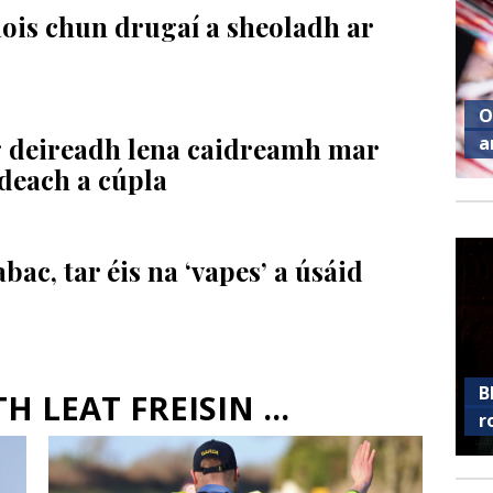
’aois chun drugaí a sheoladh ar
O
ig deireadh lena caidreamh mar
a
deach a cúpla
bac, tar éis na ‘vapes’ a úsáid
B
 LEAT FREISIN ...
r