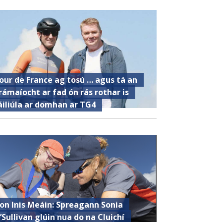
our de France ag tosú … agus tá an
rámaíocht ar fad ón rás rothar is
áiliúla ar domhan ar TG4
ron Inis Meáin: Spreagann Sonia
’Sullivan glúin nua do na Cluichí