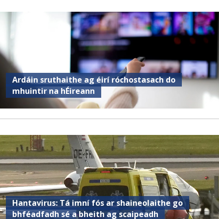
Ardáin sruthaithe ag éirí róchostasach do
mhuintir na hÉireann
Hantavirus: Tá imní fós ar shaineolaithe go
bhféadfadh sé a bheith ag scaipeadh