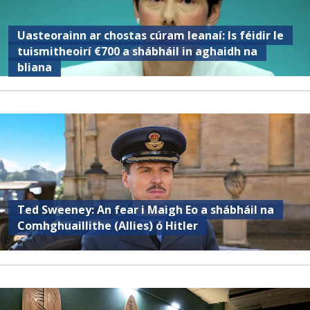
Uasteorainn ar chostas cúram leanaí: Is féidir le
tuismitheoirí €700 a shábháil in aghaidh na
bliana
Ted Sweeney: An fear i Maigh Eo a shábháil na
Comhghuaillithe (Allies) ó Hitler