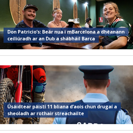
Don Patricio’s: Beár nua i mBarcelona a dhéanann
ceiliúradh ar an Dub a shábháil Barca
Úsáidtear páistí 11 bliana d’aois chun drugaí a
sheoladh ar rothair streachailte