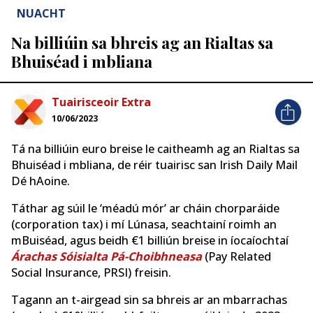
NUACHT
Na billiúin sa bhreis ag an Rialtas sa
Bhuiséad i mbliana
Tuairisceoir Extra
10/06/2023
Tá na billiúin euro breise le caitheamh ag an Rialtas sa
Bhuiséad i mbliana, de réir tuairisc san Irish Daily Mail
Dé hAoine.
Táthar ag súil le ‘méadú mór’ ar cháin chorparáide
(corporation tax) i mí Lúnasa, seachtainí roimh an
mBuiséad, agus beidh €1 billiún breise in íocaíochtaí
Árachas Sóisialta Pá-Choibhneasa
(Pay Related
Social Insurance, PRSI) freisin.
Tagann an t-airgead sin sa bhreis ar an mbarrachas