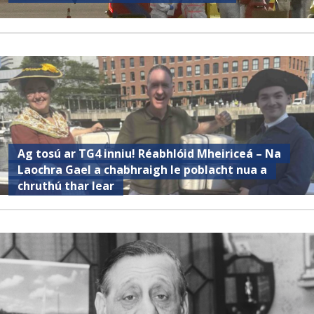
Ag tosú ar TG4 inniu! Réabhlóid Mheiriceá – Na
Laochra Gael a chabhraigh le poblacht nua a
chruthú thar lear