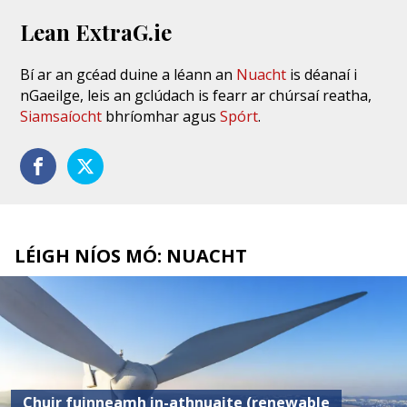
Lean ExtraG.ie
Bí ar an gcéad duine a léann an
Nuacht
is déanaí i
nGaeilge, leis an gclúdach is fearr ar chúrsaí reatha,
Siamsaíocht
bhríomhar agus
Spórt
.
LÉIGH NÍOS MÓ: NUACHT
Chuir fuinneamh in-athnuaite (renewable