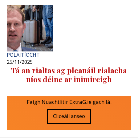
POLAITÍOCHT
25/11/2025
Tá an rialtas ag pleanáil rialacha
níos déine ar inimircigh
Faigh Nuachtlitir ExtraG.ie gach lá.
Cliceáil anseo