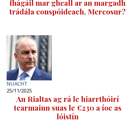
fhágáil mar gheall ar an margadh
trádála conspóideach, Mercosur?
NUACHT
25/11/2025
An Rialtas ag rá le hiarrthóirí
tearmainn suas le €230 a íoc as
lóistín