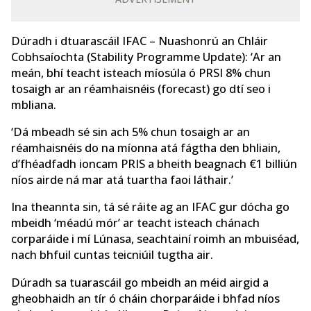
Dúradh i dtuarascáil IFAC – Nuashonrú an Chláir
Cobhsaíochta (Stability Programme Update): ‘Ar an
meán, bhí teacht isteach míosúla ó PRSI 8% chun
tosaigh ar an réamhaisnéis (forecast) go dtí seo i
mbliana.
‘Dá mbeadh sé sin ach 5% chun tosaigh ar an
réamhaisnéis do na míonna atá fágtha den bhliain,
d’fhéadfadh ioncam PRIS a bheith beagnach €1 billiún
níos airde ná mar atá tuartha faoi láthair.’
Ina theannta sin, tá sé ráite ag an IFAC gur dócha go
mbeidh ‘méadú mór’ ar teacht isteach chánach
corparáide i mí Lúnasa, seachtainí roimh an mbuiséad,
nach bhfuil cuntas teicniúil tugtha air.
Dúradh sa tuarascáil go mbeidh an méid airgid a
gheobhaidh an tír ó cháin chorparáide i bhfad níos