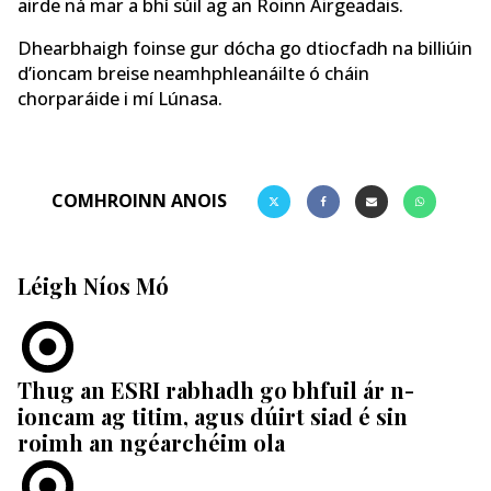
airde ná mar a bhí súil ag an Roinn Airgeadais.
Dhearbhaigh foinse gur dócha go dtiocfadh na billiúin
d’ioncam breise neamhphleanáilte ó cháin
chorparáide i mí Lúnasa.
COMHROINN ANOIS
Léigh Níos Mó
Thug an ESRI rabhadh go bhfuil ár n-
ioncam ag titim, agus dúirt siad é sin
roimh an ngéarchéim ola