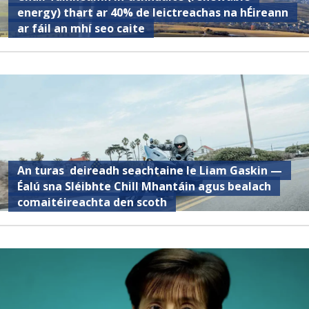
energy) thart ar 40% de leictreachas na hÉireann
ar fáil an mhí seo caite
An turas deireadh seachtaine le Liam Gaskin —
Éalú sna Sléibhte Chill Mhantáin agus bealach
comaitéireachta den scoth