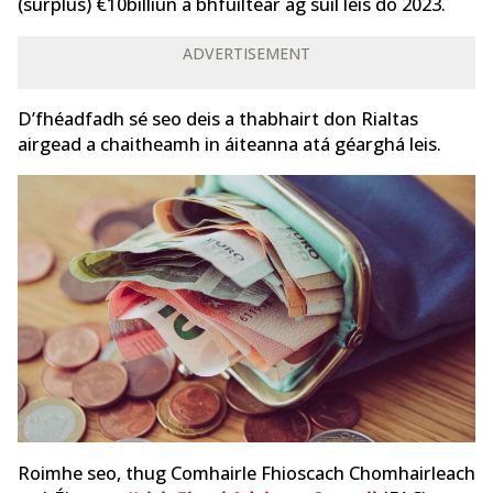
(surplus) €10billiún a bhfuiltear ag súil leis do 2023.
ADVERTISEMENT
D’fhéadfadh sé seo deis a thabhairt don Rialtas
airgead a chaitheamh in áiteanna atá géarghá leis.
Roimhe seo, thug Comhairle Fhioscach Chomhairleach