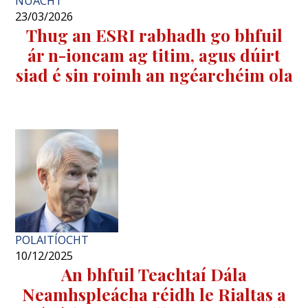
NUACHT
23/03/2026
Thug an ESRI rabhadh go bhfuil
ár n-ioncam ag titim, agus dúirt
siad é sin roimh an ngéarchéim ola
POLAITÍOCHT
10/12/2025
An bhfuil Teachtaí Dála
Neamhspleácha réidh le Rialtas a