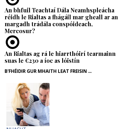
An bhfuil Teachtaí Dála Neamhspleácha
réidh le Rialtas a fhágáil mar gheall ar an
margadh trádála conspóideach,
Mercosur?
An Rialtas ag rá le hiarrthóirí tearmainn
suas le €230 a íoc as lóistín
B'FHÉIDIR GUR MHAITH LEAT FREISIN ...