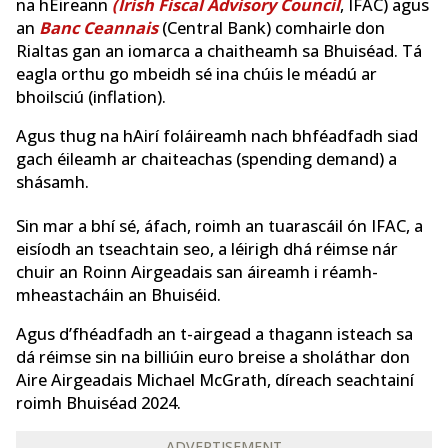
na hÉireann
(Irish Fiscal Advisory Council
, IFAC) agus
an
Banc Ceannais
(Central Bank) comhairle don
Rialtas gan an iomarca a chaitheamh sa Bhuiséad. Tá
eagla orthu go mbeidh sé ina chúis le méadú ar
bhoilsciú (inflation).
Agus thug na hAirí foláireamh nach bhféadfadh siad
gach éileamh ar chaiteachas (spending demand) a
shásamh.
Sin mar a bhí sé, áfach, roimh an tuarascáil ón IFAC, a
eisíodh an tseachtain seo, a léirigh dhá réimse nár
chuir an Roinn Airgeadais san áireamh i réamh-
mheastacháin an Bhuiséid.
Agus d’fhéadfadh an t-airgead a thagann isteach sa
dá réimse sin na billiúin euro breise a sholáthar don
Aire Airgeadais Michael McGrath, díreach seachtainí
roimh Bhuiséad 2024.
ADVERTISEMENT