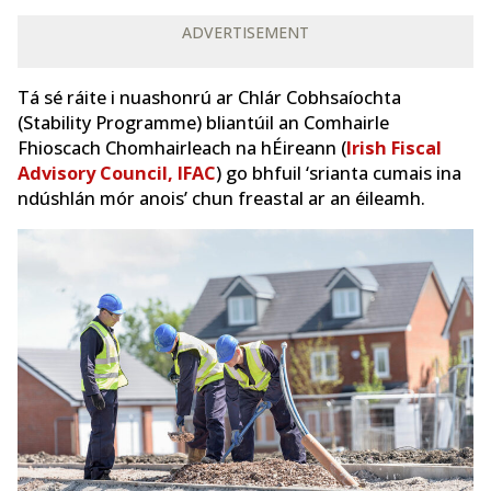
ADVERTISEMENT
Tá sé ráite i nuashonrú ar Chlár Cobhsaíochta
(Stability Programme) bliantúil an Comhairle
Fhioscach Chomhairleach na hÉireann (
Irish Fiscal
Advisory Council, IFAC
) go bhfuil ‘srianta cumais ina
ndúshlán mór anois’ chun freastal ar an éileamh.