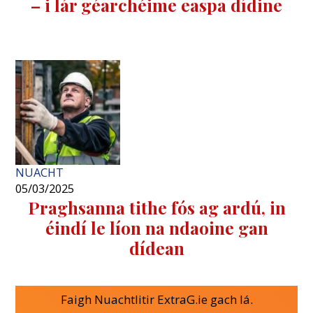
– i lár géarchéime easpa dídine
NUACHT
05/03/2025
Praghsanna tithe fós ag ardú, in
éindí le líon na ndaoine gan
dídean
Faigh Nuachtlitir ExtraG.ie gach lá.