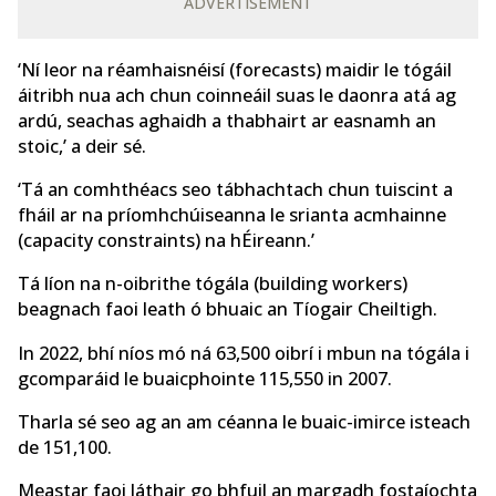
ADVERTISEMENT
‘Ní leor na réamhaisnéisí (forecasts) maidir le tógáil
áitribh nua ach chun coinneáil suas le daonra atá ag
ardú, seachas aghaidh a thabhairt ar easnamh an
stoic,’ a deir sé.
‘Tá an comhthéacs seo tábhachtach chun tuiscint a
fháil ar na príomhchúiseanna le srianta acmhainne
(capacity constraints) na hÉireann.’
Tá líon na n-oibrithe tógála (building workers)
beagnach faoi leath ó bhuaic an Tíogair Cheiltigh.
In 2022, bhí níos mó ná 63,500 oibrí i mbun na tógála i
gcomparáid le buaicphointe 115,550 in 2007.
Tharla sé seo ag an am céanna le buaic-imirce isteach
de 151,100.
Meastar faoi láthair go bhfuil an margadh fostaíochta