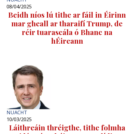
08/04/2025
Beidh níos lú tithe ar fáil in Éirinn
mar gheall ar tharaifí Trump, de
réir tuarascála ó Bhanc na
hÉireann
NUACHT
10/03/2025
Láithreáin thréigthe, tithe folmha