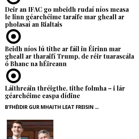
Deir an IFAC go mbeidh rudaí níos measa
le linn géarchéime taraife mar gheall ar
pholasaí an Rialtais
Beidh níos lú tithe ar fáil in Éirinn mar
gheall ar tharaifí Trump, de réir tuarascála
ó Bhanc na hÉireann
Láithreáin thréigthe, tithe folmha – i lár
géarchéime easpa dídine
B'FHÉIDIR GUR MHAITH LEAT FREISIN ...