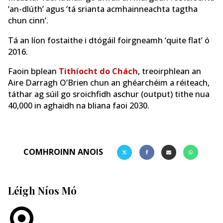
‘an-dlúth’ agus ‘tá srianta acmhainneachta tagtha
chun cinn’.
Tá an líon fostaithe i dtógáil foirgneamh ‘quite flat’ ó
2016.
Faoin bplean
Tithíocht do Chách
, treoirphlean an
Aire Darragh O’Brien chun an ghéarchéim a réiteach,
táthar ag súil go sroichfidh aschur (output) tithe nua
40,000 in aghaidh na bliana faoi 2030.
COMHROINN ANOIS
Léigh Níos Mó