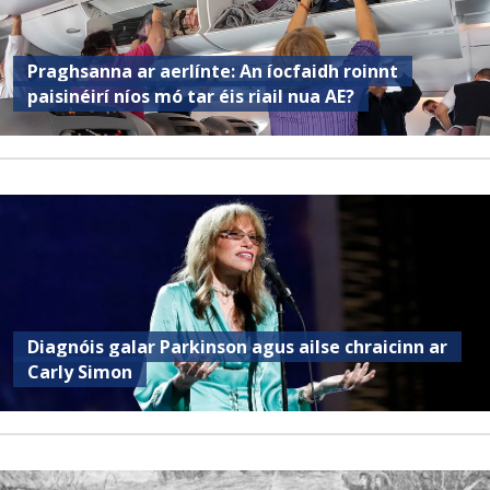
Praghsanna ar aerlínte: An íocfaidh roinnt
paisinéirí níos mó tar éis riail nua AE?
Diagnóis galar Parkinson agus ailse chraicinn ar
Carly Simon