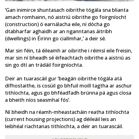
‘Gan inimirce shuntasach oibrithe tógála sna blianta
amach romhainn, nó aistriú oibrithe go foirgníocht
(construction) ó earnálacha eile, ní dócha go
dtabharfar aghaidh ar an nganntanas áitribh
(dwellings) in Éirinn go ciallmhar,’ a deir sé.
Mar sin féin, tá éileamh ar oibrithe i réimsí eile freisin,
mar sin ní bheadh sé éifeachtach oibrithe a aistriú as
sin go dtí an trádáil foirgníochta.
Deir an tuarascáil gur ‘beagán oibrithe tógála atá
dífhostaithe, is cosúil go bhfuil moill tagtha ar aschur
tithíochta, agus go bhféadfadh brúnna pá agus cíosa
a bheith níos seasmhaí fós’.
Ní bheidh na réamh-mheastacháin reatha tithíochta
(current housing projections) ag déileáil leis an
leibhéal riachtanas tithíochta, a deir an tuarascáil.