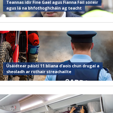
Teannas idir Fine Gael agus Fianna Fáil sóiléir
agus lá na bhfothoghcháin ag teacht
Úsáidtear páistí 11 bliana d’aois chun drugaí a
sheoladh ar rothair streachailte