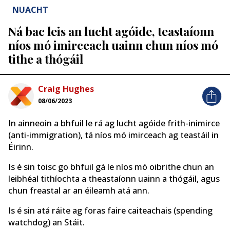
NUACHT
Ná bac leis an lucht agóide, teastaíonn
níos mó imirceach uainn chun níos mó
tithe a thógáil
Craig Hughes
08/06/2023
In ainneoin a bhfuil le rá ag lucht agóide frith-inimirce
(anti-immigration), tá níos mó imirceach ag teastáil in
Éirinn.
Is é sin toisc go bhfuil gá le níos mó oibrithe chun an
leibhéal tithíochta a theastaíonn uainn a thógáil, agus
chun freastal ar an éileamh atá ann.
Is é sin atá ráite ag foras faire caiteachais (spending
watchdog) an Stáit.