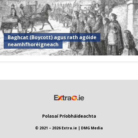
Baghcat (Boycott) agus rath agóide
neamhfhoréigneach
Polasaí Príobháideachta
© 2021 – 2026 Extra.ie | DMG Media