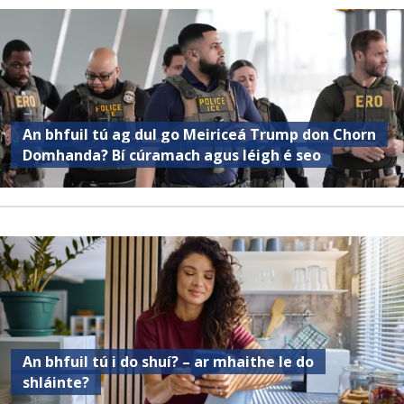
An bhfuil tú ag dul go Meiriceá Trump don Chorn
Domhanda? Bí cúramach agus léigh é seo
An bhfuil tú i do shuí? – ar mhaithe le do
shláinte?