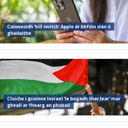
Coinneoidh ‘kill switch’ Apple ár bhfóin slán ó
ghadaithe
Cluiche i gcoinne Iosrael ‘le bogadh thar lear’ mar
gheall ar fhearg an phobail