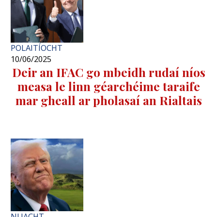
POLAITÍOCHT
10/06/2025
Deir an IFAC go mbeidh rudaí níos
measa le linn géarchéime taraife
mar gheall ar pholasaí an Rialtais
NUACHT