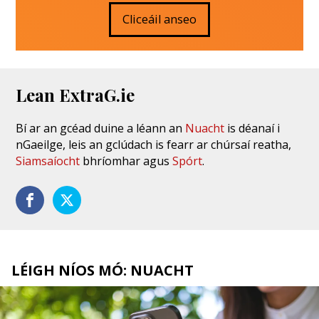
Cliceáil anseo
Lean ExtraG.ie
Bí ar an gcéad duine a léann an
Nuacht
is déanaí i
nGaeilge, leis an gclúdach is fearr ar chúrsaí reatha,
Siamsaíocht
bhríomhar agus
Spórt
.
LÉIGH NÍOS MÓ: NUACHT