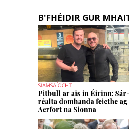
B'FHÉIDIR GUR MHAITH
SIAMSAÍOCHT
Pitbull ar ais in Éirinn: Sár
réalta domhanda feicthe ag
Aerfort na Sionna