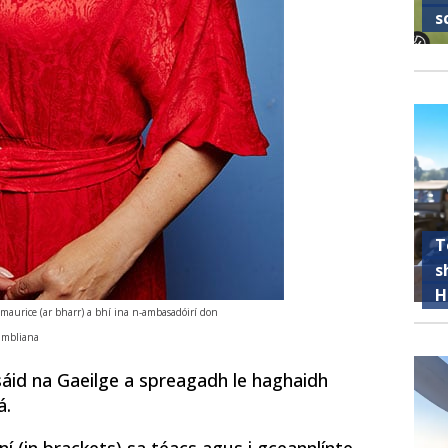
s
T
s
H
maurice (ar bharr) a bhí ina n-ambasadóirí don
i mbliana
áid na Gaeilge a spreagadh le haghaidh
á.