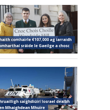
haith comhairle €107,000 ag iarraidh
omharthaí sráide le Gaeilge a chosc
hruailligh saighdiúirí Iosrael dealbh
en Mhaighdean Mhuire