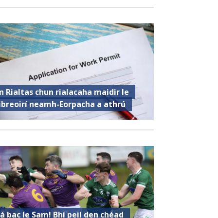
n Rialtas chun rialacaha maidir le
ibreoirí neamh-Eorpacha a athrú
á bac le Sam! Bhí peil den chéad