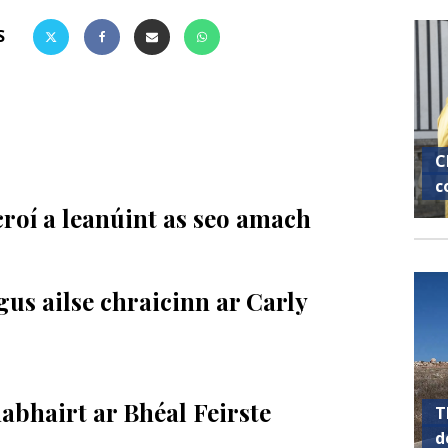
S
C
c
croí a leanúint as seo amach
us ailse chraicinn ar Carly
abhairt ar Bhéal Feirste
T
d