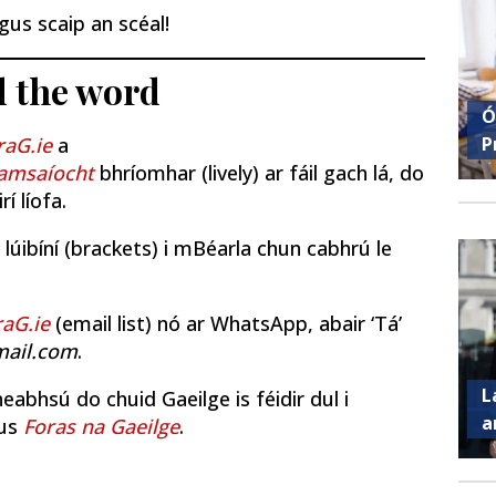
agus scaip an scéal!
d the word
Ó
P
aG.ie
a
amsaíocht
bhríomhar (lively) ar fáil gach lá, do
í líofa.
r lúibíní (brackets) i mBéarla chun cabhrú le
aG.ie
(email list) nó ar WhatsApp, abair ‘Tá’
mail.com
.
L
heabhsú do chuid Gaeilge is féidir dul i
a
us
Foras na Gaeilge
.