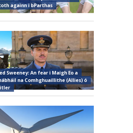
coth againn i bParthas
ed Sweeney: An fear i Maigh Eo a
hábháil na Comhghuaillithe (Allies) ó
itler