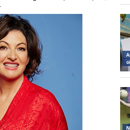
.
A
o
N