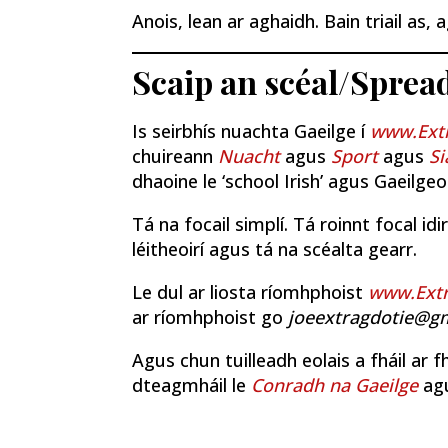
Anois, lean ar aghaidh. Bain triail as, 
Scaip an scéal/Sprea
Is seirbhís nuachta Gaeilge í
www.Extr
chuireann
Nuacht
agus
Sport
agus
Si
dhaoine le ‘school Irish’ agus Gaeilgeoir
Tá na focail simplí. Tá roinnt focal idi
léitheoirí agus tá na scéalta gearr.
Le dul ar liosta ríomhphoist
www.Extr
ar ríomhphoist go
joeextragdotie@g
Agus chun tuilleadh eolais a fháil ar f
dteagmháil le
Conradh na Gaeilge
ag