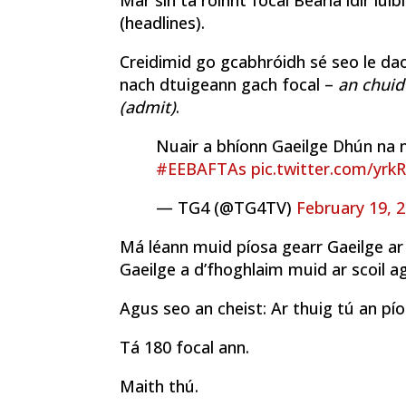
Mar sin tá roinnt focal Béarla idir lúib
(headlines).
Creidimid go gcabhróidh sé seo le daoi
nach dtuigeann gach focal –
an chuid
(admit)
.
Nuair a bhíonn Gaeilge Dhún na n
#EEBAFTAs
pic.twitter.com/yrk
— TG4 (@TG4TV)
February 19, 
Má léann muid píosa gearr Gaeilge a
Gaeilge a d’fhoghlaim muid ar scoil ag
Agus seo an cheist: Ar thuig tú an pí
Tá 180 focal ann.
Maith thú.