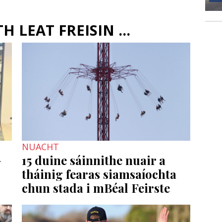
 LEAT FREISIN ...
NUACHT
-
15 duine sáinnithe nuair a
tháinig fearas siamsaíochta
chun stada i mBéal Feirste