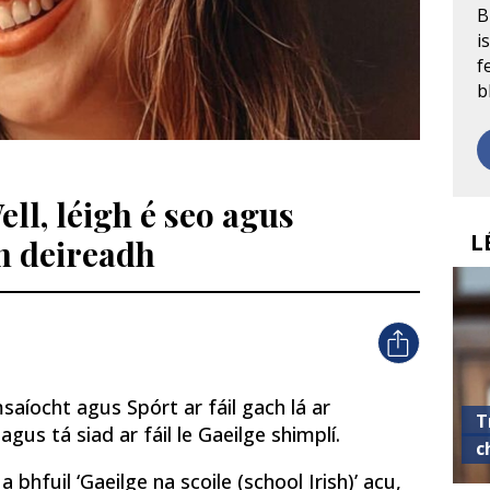
B
i
f
b
ell, léigh é seo agus
L
an deireadh
saíocht agus Spórt ar fáil gach lá ar
T
 agus tá siad ar fáil le Gaeilge shimplí.
c
a bhfuil ‘Gaeilge na scoile (school Irish)’ acu,