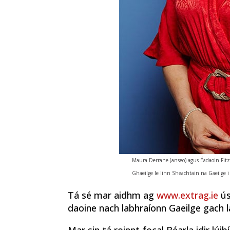
Maura Derrane (anseo) agus Éadaoin Fitz
Ghaeilge le linn Sheachtain na Gaeilge 
Tá sé mar aidhm ag
www.extrag.ie
ús
daoine nach labhraíonn Gaeilge gach l