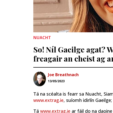
NUACHT
So! Níl Gaeilge agat? W
freagair an cheist ag 
Joe Breathnach
13/05/2023
Tá na scéalta is fearr sa Nuacht, Siam
www.extrag.ie
, suíomh idirlín Gaeilge;
Tá
www.extrag.ie
ar fáil do na daoine 