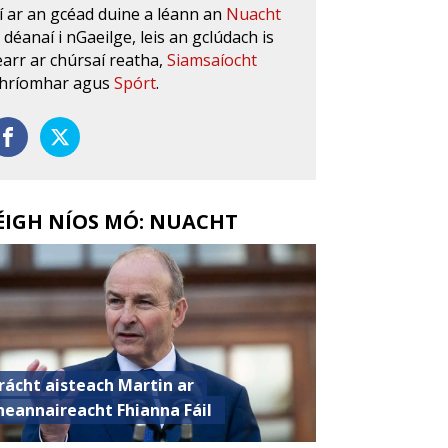
í ar an gcéad duine a léann an
Nuacht
s déanaí i nGaeilge, leis an gclúdach is
earr ar chúrsaí reatha,
Siamsaíocht
hríomhar agus
Spórt
.
ÉIGH NÍOS MÓ: NUACHT
rácht aisteach Martin ar
heannaireacht Fhianna Fáil