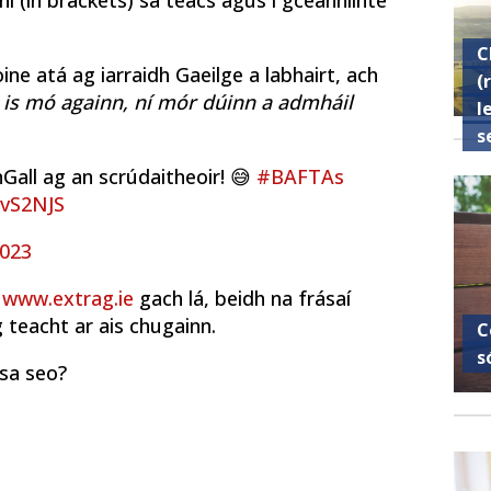
íní (in brackets) sa téacs agus i gceannlínte
C
ne atá ag iarraidh Gaeilge a labhairt, ach
(
 is mó againn, ní mór dúinn a admháil
l
s
Gall ag an scrúdaitheoir! 😅
#BAFTAs
RvS2NJS
2023
r
www.extrag.ie
gach lá, beidh na frásaí
 teacht ar ais chugainn.
C
s
osa seo?