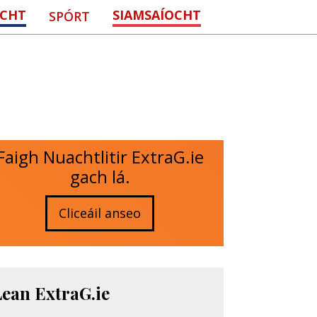
CHT
SIAMSAÍOCHT
SPÓRT
Faigh Nuachtlitir ExtraG.ie
gach lá.
Cliceáil anseo
Lean ExtraG.ie