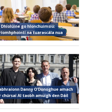
 Dhíolúine go hIonchuimsiú:
ríomhphointí na tuarascála nua
abhraíonn Danny O’Donoghue amach
r chúrsaí AI taobh amuigh den Dáil