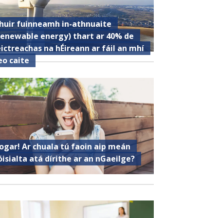
huir fuinneamh in-athnuaite
renewable energy) thart ar 40% de
eictreachas na hÉireann ar fáil an mhí
eo caite
ogar! Ar chuala tú faoin aip meán
óisialta atá dírithe ar an nGaeilge?