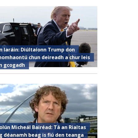
n Iaráin: Diúltaíonn Trump don
homhaontú chun deireadh a chur leis
n gcogadh
olún Micheál Bairéad: Tá an Rialtas
g déanamh beag is fiú den teanga