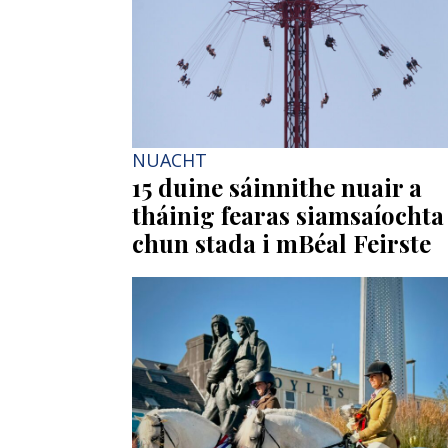
NUACHT
15 duine sáinnithe nuair a
tháinig fearas siamsaíochta
chun stada i mBéal Feirste