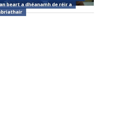
an beart a dhéanamh de réir a
briathair