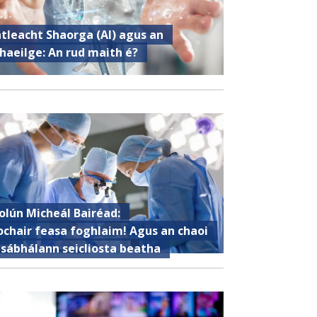
ntleacht Shaorga (AI) agus an
haeilge: An rud maith é?
olún Micheál Bairéad:
ochair feasa foghlaim! Agus an chaoi
 sábhálann seicliosta beatha