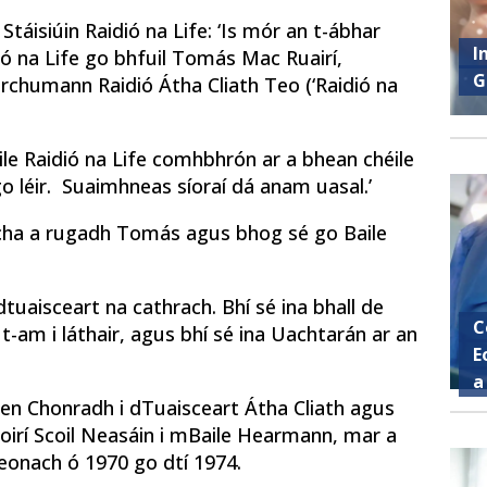
Stáisiúin Raidió na Life: ‘Is mór an t-ábhar
I
ó na Life go bhfuil Tomás Mac Ruairí,
G
chumann Raidió Átha Cliath Teo (‘Raidió na
ile Raidió na Life comhbhrón ar a bhean chéile
go léir. Suaimhneas síoraí dá anam uasal.’
Mhacha a rugadh Tomás agus bhog sé go Baile
i dtuaisceart na cathrach. Bhí sé ina bhall de
C
t-am i láthair, agus bhí sé ina Uachtarán ar an
E
a
en Chonradh i dTuaisceart Átha Cliath agus
oirí Scoil Neasáin i mBaile Hearmann, mar a
eonach ó 1970 go dtí 1974.