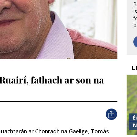
B
i
f
b
L
airí, fathach ar son na
É
N
iar-uachtarán ar Chonradh na Gaeilge, Tomás