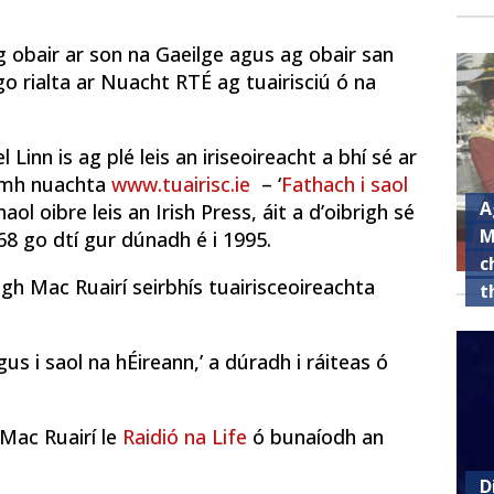
 obair ar son na Gaeilge agus ag obair san
l go rialta ar Nuacht RTÉ ag tuairisciú ó na
Linn is ag plé leis an iriseoireacht a bhí sé ar
uíomh nuachta
www.tuairisc.ie
– ‘
Fathach i saol
A
ol oibre leis an Irish Press, áit a d’oibrigh sé
M
68 go dtí gur dúnadh é i 1995.
c
igh Mac Ruairí seirbhís tuairisceoireachta
t
us i saol na hÉireann,’ a dúradh i ráiteas ó
Mac Ruairí le
Raidió na Life
ó bunaíodh an
D