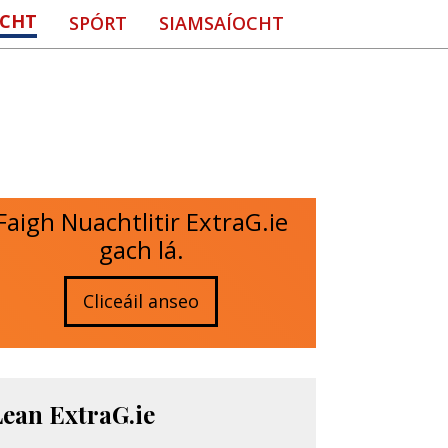
CHT
SPÓRT
SIAMSAÍOCHT
Faigh Nuachtlitir ExtraG.ie
gach lá.
Cliceáil anseo
Lean ExtraG.ie