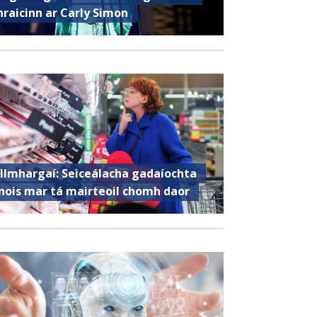
hraicinn ar Carly Simon
llmhargaí: Seiceálacha gadaíochta
nois mar tá mairteoil chomh daor