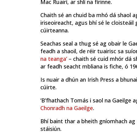
Mac Ruairí, ar shlí na fírinne.
Chaith sé an chuid ba mhó dá shaol ag
iriseoireacht, agus bhí sé le cloisteái
cúirteanna.
Seachas seal a thug sé ag obair le Gael 
feadh a shaoil, de réir tuairisc sa s
na teanga’
– chaith sé cuid mhór dá sha
ar feadh seacht mbliana is fiche, ó 19
Is nuair a dhún an Irish Press a bhuna
cúirte.
‘B’fhathach Tomás i saol na Gaeilge ag
Chonradh na Gaeilge
.
Bhí baint thar a bheith gníomhach ag 
stáisiún.