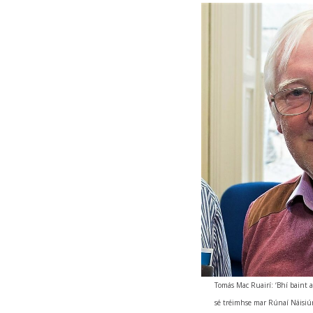
Tomás Mac Ruairí: ‘Bhí baint 
sé tréimhse mar Rúnaí Náisiún