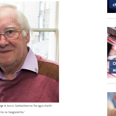
c
O
a
aige le bunú Gaelscoileanna Teo agus chaith
ta na heagraíochta.’