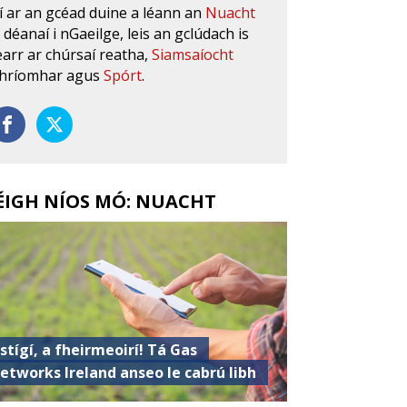
í ar an gcéad duine a léann an
Nuacht
s déanaí i nGaeilge, leis an gclúdach is
earr ar chúrsaí reatha,
Siamsaíocht
hríomhar agus
Spórt
.
ÉIGH NÍOS MÓ: NUACHT
istígí, a fheirmeoirí! Tá Gas
etworks Ireland anseo le cabrú libh