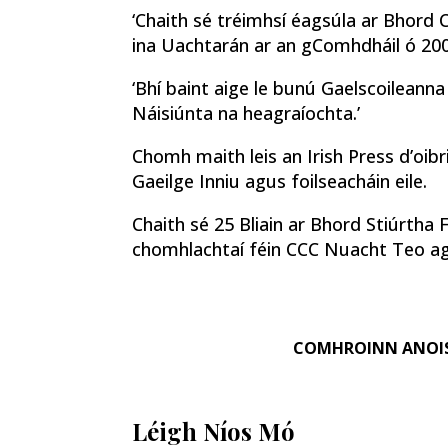
‘Chaith sé tréimhsí éagsúla ar Bhord 
ina Uachtarán ar an gComhdháil ó 200
‘Bhí baint aige le bunú Gaelscoileann
Náisiúnta na heagraíochta.’
Chomh maith leis an Irish Press d’oibr
Gaeilge Inniu agus foilseacháin eile.
Chaith sé 25 Bliain ar Bhord Stiúrtha F
chomhlachtaí féin CCC Nuacht Teo agu
COMHROINN ANOI
Léigh Níos Mó