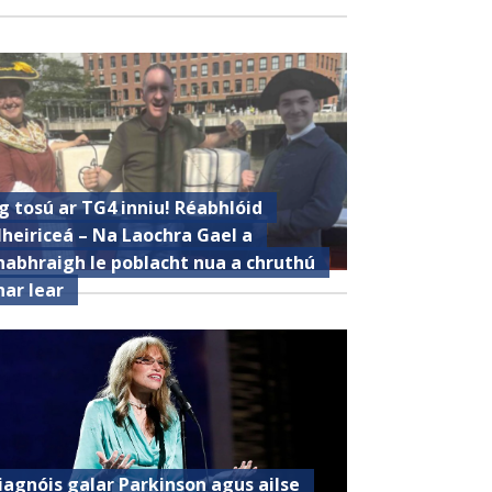
g tosú ar TG4 inniu! Réabhlóid
heiriceá – Na Laochra Gael a
habhraigh le poblacht nua a chruthú
har lear
iagnóis galar Parkinson agus ailse