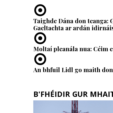
Taighde Dána don teanga: 
Gaeltachta ar ardán idirnái
Moltaí pleanála nua: Céim e
An bhfuil Lidl go maith do
B'FHÉIDIR GUR MHAITH