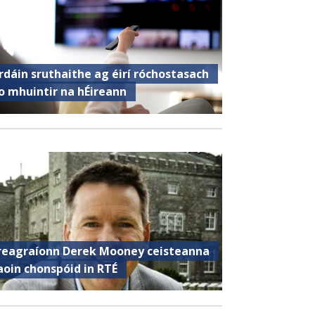
rdáin sruthaithe ag éirí róchostasach
o mhuintir na hÉireann
reagraíonn Derek Mooney ceisteanna
aoin chonspóid in RTÉ