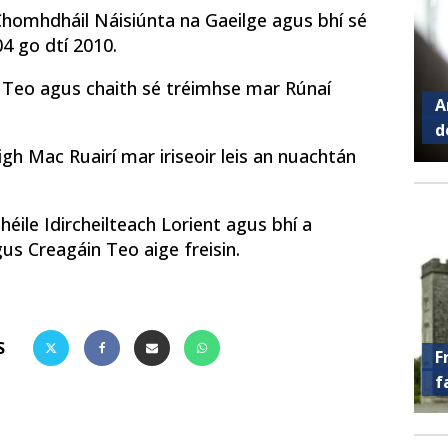
Chomhdháil Náisiúnta na Gaeilge agus bhí sé
4 go dtí 2010.
a Teo agus chaith sé tréimhse mar Rúnaí
A
d
igh Mac Ruairí mar iriseoir leis an nuachtán
héile Idircheilteach Lorient agus bhí a
s Creagáin Teo aige freisin.
S
F
f