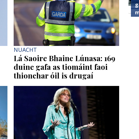
g
m
NUACHT
Lá Saoire Bhainc Lúnasa: 169
duine gafa as tiomáint faoi
thionchar óil is drugaí