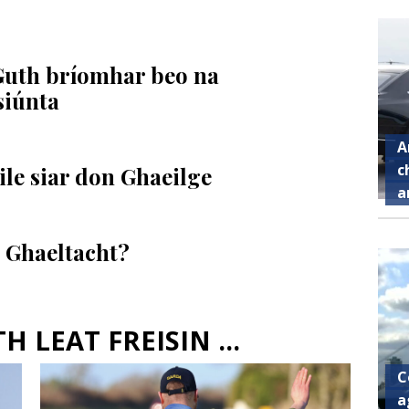
Guth bríomhar beo na
siúnta
A
c
ile siar don Ghaeilge
a
n Ghaeltacht?
 LEAT FREISIN ...
C
a