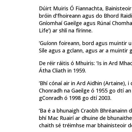
Dúirt Muiris Ó Fiannachta, Bainisteoir 
bróin d’fhoireann agus do Bhord Raidi
Gníomhaí Gaeilge agus Rúnaí Chomhar
Life’) ar shlí na fírinne.
‘Guíonn foireann, bord agus muintir u
Síle agus a gclann, agus ar a muintir 
De réir ráitis ó Mhuiris: ‘Is in Ard 
Átha Cliath in 1959.
‘Bhí cónaí air in Ard Aidhin (Artaine), 
Chonradh na Gaeilge ó 1955 go dtí an 
gConradh ó 1998 go dtí 2003.
‘Ba é a bhunaigh Craobh Bhréanainn d
bhí Mac Ruairí ar dhuine de bhunaithe
chaith sé tréimhse mar bhainisteoir d