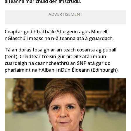
áiteanna mar chuid den imscrúdú.
ADVERTISEMENT
Ceaptar go bhfuil baile Sturgeon agus Murrell i
nGlaschú i measc na n-áiteanna atá á gcuardach.
Tá an doras tosaigh ar an teach cosanta ag puball
(tent). Creidtear freisin gur áit eile atá i mbun
cuardaigh ná ceanncheathrú an SNP atá gar do
pharlaimint na hAlban i nDún Éideann (Edinburgh).