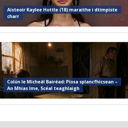
Aisteoir Kaylee Hottle (18) maraithe i dtimpiste
charr
Colún le Micheál Bairéad: Píosa splancfhicsean –
An Mhias Ime, Scéal teaghlaigh