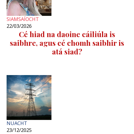
SIAMSAÍOCHT
22/03/2026
Cé hiad na daoine cáiliúla is
saibhre, agus cé chomh saibhir is
atá siad?
NUACHT
23/12/2025