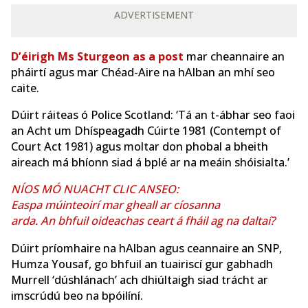
ADVERTISEMENT
D’éirigh Ms Sturgeon as a post
mar cheannaire an
pháirtí agus mar Chéad-Aire na hAlban an mhí seo
caite.
Dúirt ráiteas ó Police Scotland: ‘Tá an t-ábhar seo faoi
an Acht um Dhíspeagadh Cúirte 1981 (Contempt of
Court Act 1981) agus moltar don phobal a bheith
aireach má bhíonn siad á bplé ar na meáin shóisialta.’
NÍOS MÓ NUACHT CLIC ANSEO:
Easpa múinteoirí mar gheall ar cíosanna
arda. An bhfuil oideachas ceart á fháil ag na daltaí?
Dúirt príomhaire na hAlban agus ceannaire an SNP,
Humza Yousaf, go bhfuil an tuairiscí gur gabhadh
Murrell ‘dúshlánach’ ach dhiúltaigh siad trácht ar
imscrúdú beo na bpóilíní.