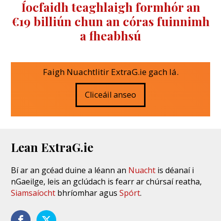
Íocfaidh teaghlaigh formhór an
€19 billiún chun an córas fuinnimh
a fheabhsú
Faigh Nuachtlitir ExtraG.ie gach lá.
Cliceáil anseo
Lean ExtraG.ie
Bí ar an gcéad duine a léann an
Nuacht
is déanaí i
nGaeilge, leis an gclúdach is fearr ar chúrsaí reatha,
Siamsaíocht
bhríomhar agus
Spórt
.