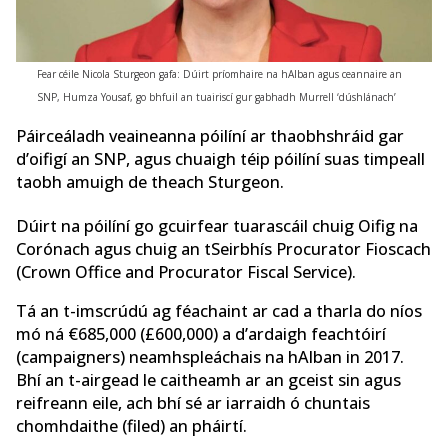
Fear céile Nicola Sturgeon gafa: Dúirt príomhaire na hAlban agus ceannaire an
SNP, Humza Yousaf, go bhfuil an tuairiscí gur gabhadh Murrell ‘dúshlánach’
Páirceáladh veaineanna póilíní ar thaobhshráid gar
d’oifigí an SNP, agus chuaigh téip póilíní suas timpeall
taobh amuigh de theach Sturgeon.
Dúirt na póilíní go gcuirfear tuarascáil chuig Oifig na
Corónach agus chuig an tSeirbhís Procurator Fioscach
(Crown Office and Procurator Fiscal Service).
Tá an t-imscrúdú ag féachaint ar cad a tharla do níos
mó ná €685,000 (£600,000) a d’ardaigh feachtóirí
(campaigners) neamhspleáchais na hAlban in 2017.
Bhí an t-airgead le caitheamh ar an gceist sin agus
reifreann eile, ach bhí sé ar iarraidh ó chuntais
chomhdaithe (filed) an pháirtí.