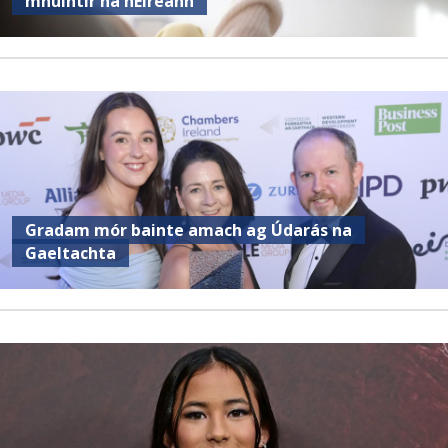
mhuintir na hÉireann
Gradam mór bainte amach ag Údarás na
Gaeltachta