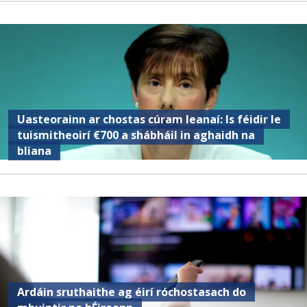
Uasteorainn ar chostas cúram leanaí: Is féidir le
tuismitheoirí €700 a shábháil in aghaidh na
bliana
Ardáin sruthaithe ag éirí róchostasach do