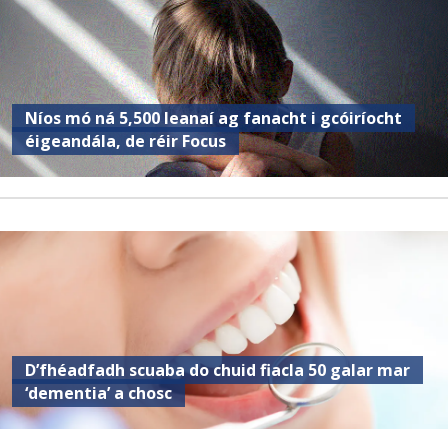
Níos mó ná 5,500 leanaí ag fanacht i gcóiríocht
éigeandála, de réir Focus
D’fhéadfadh scuaba do chuid fiacla 50 galar mar
‘dementia’ a chosc