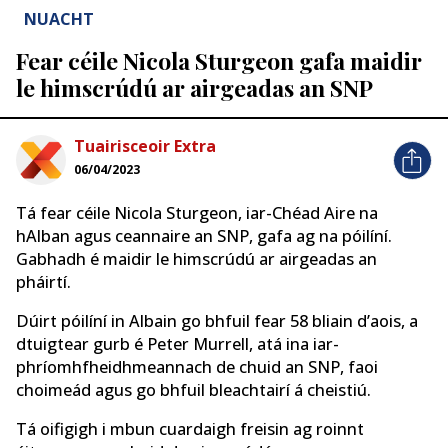
NUACHT
Fear céile Nicola Sturgeon gafa maidir
le himscrúdú ar airgeadas an SNP
Tuairisceoir Extra
06/04/2023
Tá fear céile Nicola Sturgeon, iar-Chéad Aire na
hAlban agus ceannaire an SNP, gafa ag na póilíní.
Gabhadh é maidir le himscrúdú ar airgeadas an
pháirtí.
Dúirt póilíní in Albain go bhfuil fear 58 bliain d’aois, a
dtuigtear gurb é Peter Murrell, atá ina iar-
phríomhfheidhmeannach de chuid an SNP, faoi
choimeád agus go bhfuil bleachtairí á cheistiú.
Tá oifigigh i mbun cuardaigh freisin ag roinnt