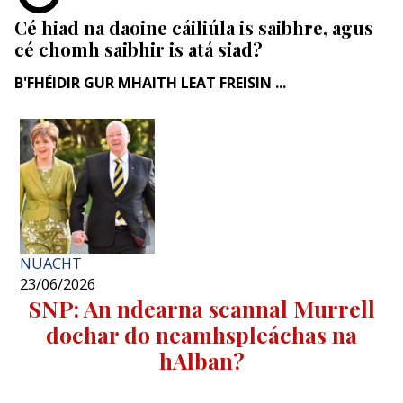
Cé hiad na daoine cáiliúla is saibhre, agus
cé chomh saibhir is atá siad?
B'FHÉIDIR GUR MHAITH LEAT FREISIN ...
NUACHT
23/06/2026
SNP: An ndearna scannal Murrell
dochar do neamhspleáchas na
hAlban?