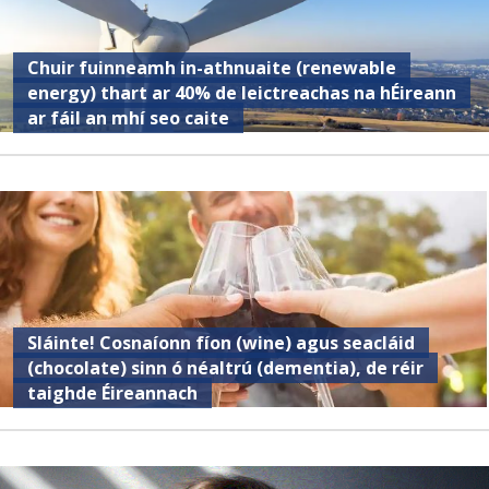
Chuir fuinneamh in-athnuaite (renewable
energy) thart ar 40% de leictreachas na hÉireann
ar fáil an mhí seo caite
Sláinte! Cosnaíonn fíon (wine) agus seacláid
(chocolate) sinn ó néaltrú (dementia), de réir
taighde Éireannach