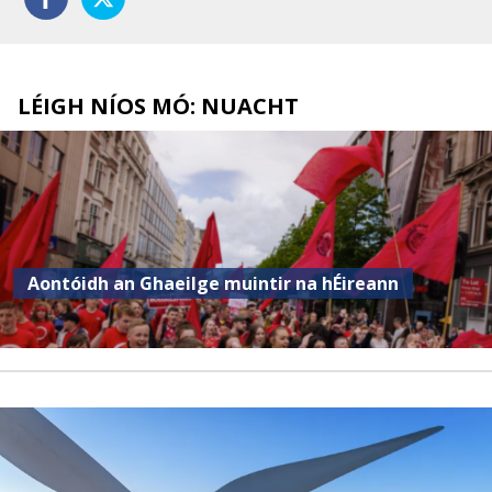
LÉIGH NÍOS MÓ: NUACHT
Aontóidh an Ghaeilge muintir na hÉireann