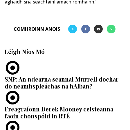
aghaidh sna seachtainí amach romhainn.’
COMHROINN ANOIS
Léigh Níos Mó
SNP: An ndearna scannal Murrell dochar
do neamhspleáchas na hAlban?
Freagraíonn Derek Mooney ceisteanna
faoin chonspóid in RTÉ