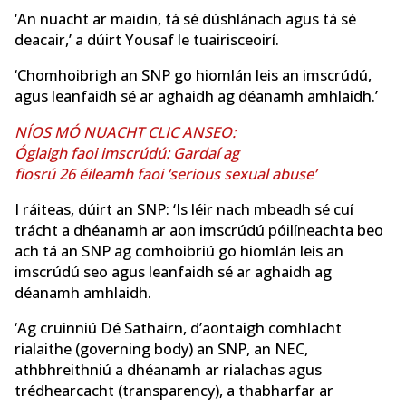
‘An nuacht ar maidin, tá sé dúshlánach agus tá sé
deacair,’ a dúirt Yousaf le tuairisceoirí.
‘Chomhoibrigh an SNP go hiomlán leis an imscrúdú,
agus leanfaidh sé ar aghaidh ag déanamh amhlaidh.’
NÍOS MÓ NUACHT CLIC ANSEO:
Óglaigh faoi imscrúdú: Gardaí ag
fiosrú 26 éileamh faoi ‘serious sexual abuse’
I ráiteas, dúirt an SNP: ‘Is léir nach mbeadh sé cuí
trácht a dhéanamh ar aon imscrúdú póilíneachta beo
ach tá an SNP ag comhoibriú go hiomlán leis an
imscrúdú seo agus leanfaidh sé ar aghaidh ag
déanamh amhlaidh.
‘Ag cruinniú Dé Sathairn, d’aontaigh comhlacht
rialaithe (governing body) an SNP, an NEC,
athbhreithniú a dhéanamh ar rialachas agus
trédhearcacht (transparency), a thabharfar ar