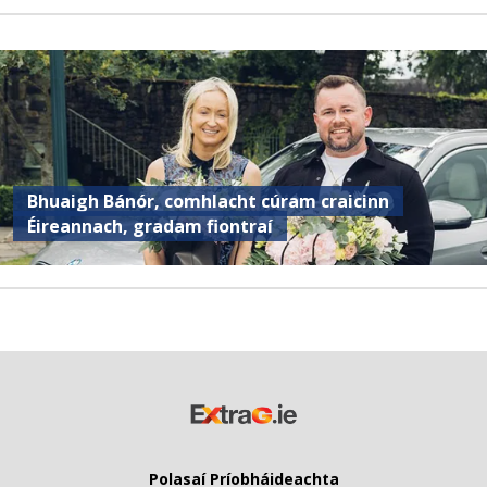
Bhuaigh Bánór, comhlacht cúram craicinn
Éireannach, gradam fiontraí
Polasaí Príobháideachta