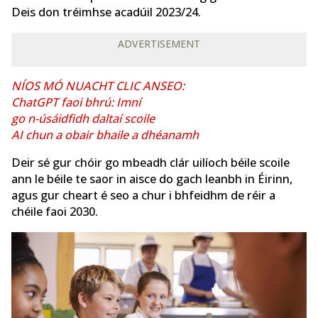
Deis don tréimhse acadúil 2023/24.
ADVERTISEMENT
NÍOS MÓ NUACHT CLIC ANSEO:
ChatGPT faoi bhrú: Imní
go n-úsáidfidh daltaí scoile
AI chun a obair bhaile a dhéanamh
Deir sé gur chóir go mbeadh clár uilíoch béile scoile
ann le béile te saor in aisce do gach leanbh in Éirinn,
agus gur cheart é seo a chur i bhfeidhm de réir a
chéile faoi 2030.