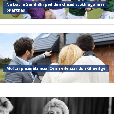
Ná bac le Sam! Bhí peil den chéad scoth againn i
bParthas
Moltaí pleanála nua: Céim eile siar don Ghaeilge