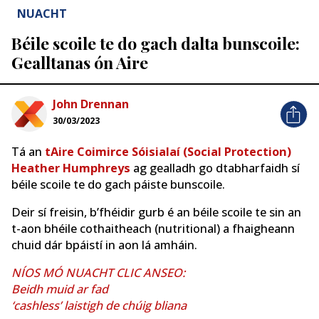
NUACHT
Béile scoile te do gach dalta bunscoile:
Gealltanas ón Aire
John Drennan
30/03/2023
Tá an
tAire Coimirce Sóisialaí (Social Protection)
Heather Humphreys
ag gealladh go dtabharfaidh sí
béile scoile te do gach páiste bunscoile.
Deir sí freisin, b’fhéidir gurb é an béile scoile te sin an
t-aon bhéile cothaitheach (nutritional) a fhaigheann
chuid dár bpáistí in aon lá amháin.
NÍOS MÓ NUACHT CLIC ANSEO:
Beidh muid ar fad
‘cashless’ laistigh de chúig bliana