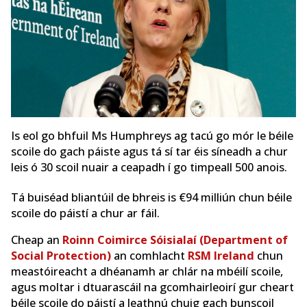
Is eol go bhfuil Ms Humphreys ag tacú go mór le béile
scoile do gach páiste agus tá sí tar éis síneadh a chur
leis ó 30 scoil nuair a ceapadh í go timpeall 500 anois.
Tá buiséad bliantúil de bhreis is €94 milliún chun béile
scoile do páistí a chur ar fáil.
Cheap an
Roinn Coimirce Sóisialaí (Department of
Social Protection)
an comhlacht
RSM Ireland
chun
meastóireacht a dhéanamh ar chlár na mbéilí scoile,
agus moltar i dtuarascáil na gcomhairleoirí gur cheart
béile scoile do páistí a leathnú chuig gach bunscoil