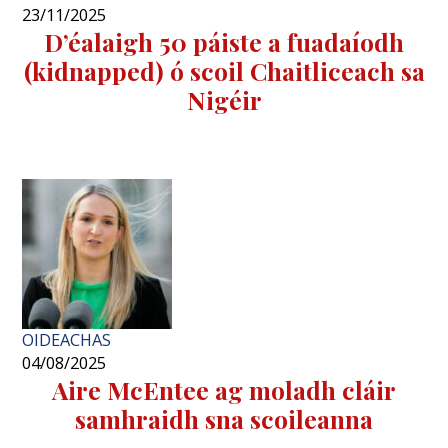
23/11/2025
D’éalaigh 50 páiste a fuadaíodh
(kidnapped) ó scoil Chaitliceach sa
Nigéir
OIDEACHAS
04/08/2025
Aire McEntee ag moladh cláir
samhraidh sna scoileanna