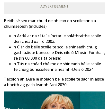
ADVERTISEMENT
Beidh sé seo mar chuid de phlean do scoileanna a
chuimseoidh (includes):
n Ardú ar na rátaí a íoctar le soláthraithe scoile
den chéad uair ó 2003;
n Clár do béile scoile te scoile shíneadh chuig
gach páiste bunscoile Deis eile ó Mheán Fómhair,
sé sin 60,000 dalta breise;
n Tús na chéad chéime de shíneadh béile scoile
te chuig bunscoileanna neamh-Deis ó 2024.
Tacóidh an tAire le moladh béile scoile te saor in aisce
a bheith ag gach leanbh faoi 2030.