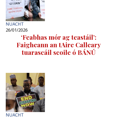
NUACHT
26/01/2026
‘Feabhas mór ag teastáil’:
Faigheann an tAire Calleary
tuarascáil scoile ó BÁNÚ
NUACHT