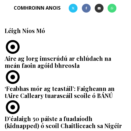
COMHROINN ANOIS
Léigh Níos Mó
Aire ag lorg imscrúdú ar chlúdach na
meán faoin agóid bhreosla
‘Feabhas mór ag teastáil’: Faigheann an
tAire Calleary tuarascáil scoile ó BÁNÚ
D’éalaigh 50 páiste a fuadaíodh
(kidnapped) ó scoil Chaitliceach sa Nigéir