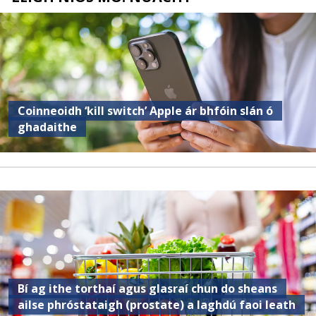
Coinneoidh ‘kill switch’ Apple ár bhfóin slán ó
ghadaithe
Bí ag ithe torthaí agus glasraí chun do sheans
ailse phróstataigh (prostate) a laghdú faoi leath