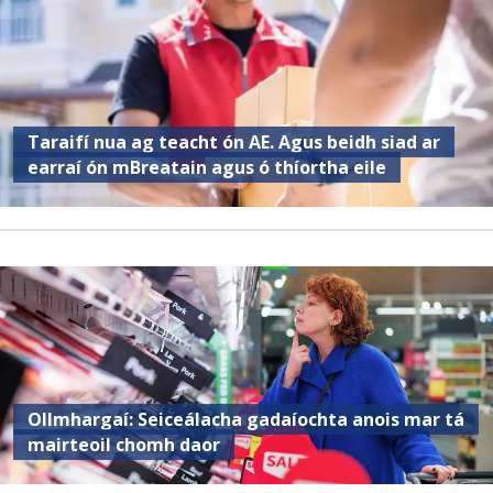
Taraifí nua ag teacht ón AE. Agus beidh siad ar
earraí ón mBreatain agus ó thíortha eile
Ollmhargaí: Seiceálacha gadaíochta anois mar tá
mairteoil chomh daor