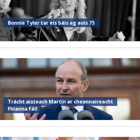
Bonnie Tyler tar éis báis ag aois 75
Trácht aisteach Martin ar cheannaireacht
Fhianna Fáil