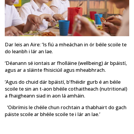
Dar leis an Aire: ‘Is fiú a mheáchan in ór béile scoile te
do leanbh i lár an lae.
‘Déanann sé iontais ar fholláine (wellbeing) ár bpáistí,
agus ar a sláinte fhisiciúil agus mheabhrach.
‘Agus do chuid dár bpáistí, b’fhéidir gurb é an béile
scoile te sin an t-aon bhéile cothaitheach (nutritional)
a fhaigheann siad in aon lá amháin.
‘Oibrímis le chéile chun rochtain a thabhairt do gach
páiste scoile ar bhéile scoile te i lár an lae.’