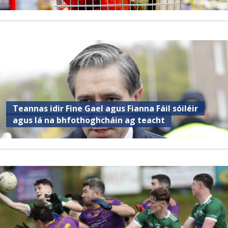
Teannas idir Fine Gael agus Fianna Fáil sóiléir
agus lá na bhfothoghcháin ag teacht