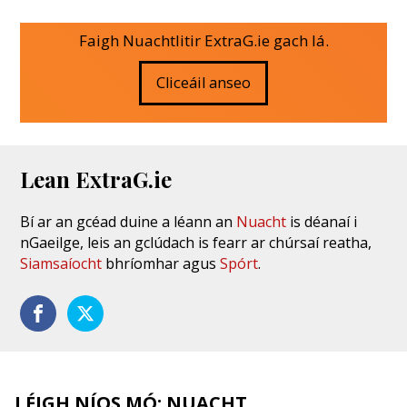
Faigh Nuachtlitir ExtraG.ie gach lá.
Cliceáil anseo
Lean ExtraG.ie
Bí ar an gcéad duine a léann an
Nuacht
is déanaí i
nGaeilge, leis an gclúdach is fearr ar chúrsaí reatha,
Siamsaíocht
bhríomhar agus
Spórt
.
LÉIGH NÍOS MÓ: NUACHT