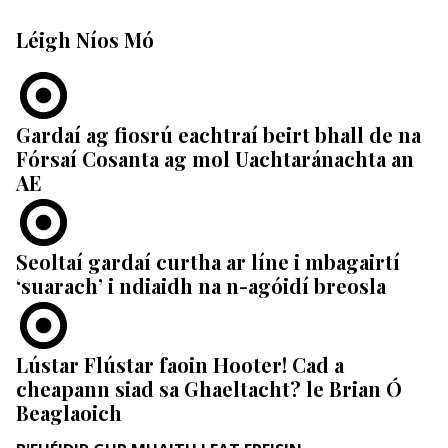
Léigh Níos Mó
Gardaí ag fiosrú eachtraí beirt bhall de na
Fórsaí Cosanta ag mol Uachtaránachta an
AE
Seoltaí gardaí curtha ar líne i mbagairtí
‘suarach’ i ndiaidh na n-agóidí breosla
Lústar Flústar faoin Hooter! Cad a
cheapann siad sa Ghaeltacht? le Brian Ó
Beaglaoich