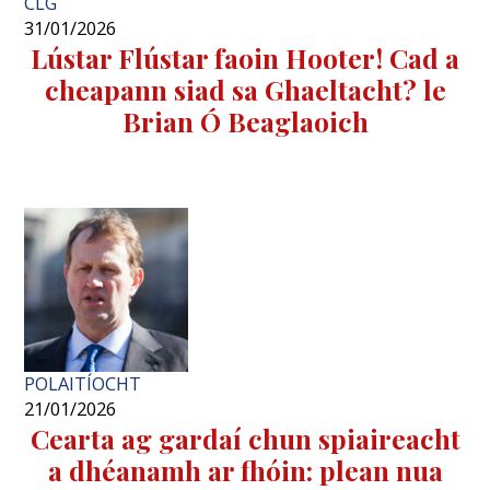
CLG
31/01/2026
Lústar Flústar faoin Hooter! Cad a
cheapann siad sa Ghaeltacht? le
Brian Ó Beaglaoich
POLAITÍOCHT
21/01/2026
Cearta ag gardaí chun spiaireacht
a dhéanamh ar fhóin: plean nua