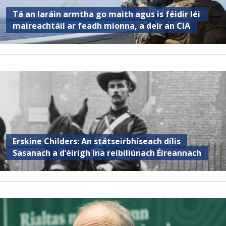
Tá an Iaráin armtha go maith agus is féidir léi
maireachtáil ar feadh míonna, a deir an CIA
Erskine Childers: An státseirbhíseach dílis
Sasanach a d’éirigh ina reibiliúnach Éireannach