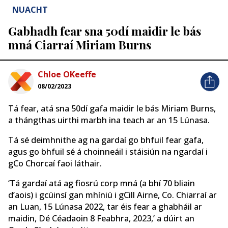
NUACHT
Gabhadh fear sna 50dí maidir le bás
mná Ciarraí Miriam Burns
Chloe OKeeffe
08/02/2023
Tá fear, atá sna 50dí gafa maidir le bás Miriam Burns,
a thángthas uirthi marbh ina teach ar an 15 Lúnasa.
Tá sé deimhnithe ag na gardaí go bhfuil fear gafa,
agus go bhfuil sé á choinneáil i stáisiún na ngardaí i
gCo Chorcaí faoi láthair.
‘Tá gardaí atá ag fiosrú corp mná (a bhí 70 bliain
d’aois) i gcúinsí gan mhíniú i gCill Airne, Co. Chiarraí ar
an Luan, 15 Lúnasa 2022, tar éis fear a ghabháil ar
maidin, Dé Céadaoin 8 Feabhra, 2023,’ a dúirt an