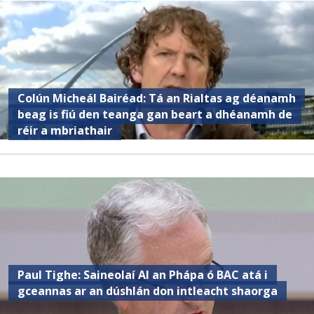
Colún Micheál Bairéad: Tá an Rialtas ag déanamh
beag is fiú den teanga gan beart a dhéanamh de
réir a mbriathair
Paul Tighe: Saineolaí AI an Phápa ó BAC atá i
gceannas ar an dúshlán don intleacht shaorga