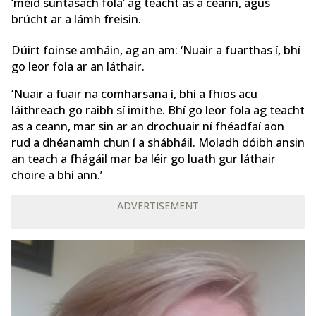
‘méid suntasach fola’ ag teacht as a ceann, agus
brúcht ar a lámh freisin.
Dúirt foinse amháin, ag an am: ‘Nuair a fuarthas í, bhí
go leor fola ar an láthair.
‘Nuair a fuair na comharsana í, bhí a fhios acu
láithreach go raibh sí imithe. Bhí go leor fola ag teacht
as a ceann, mar sin ar an drochuair ní fhéadfaí aon
rud a dhéanamh chun í a shábháil. Moladh dóibh ansin
an teach a fhágáil mar ba léir go luath gur láthair
choire a bhí ann.’
ADVERTISEMENT