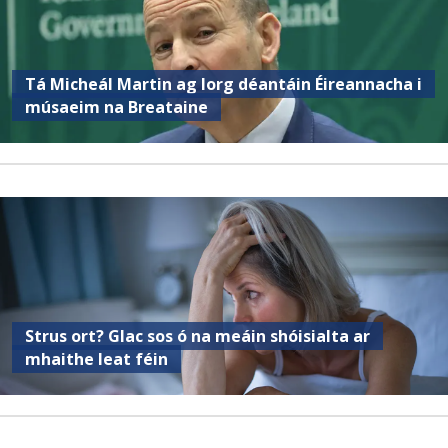
Tá Micheál Martin ag lorg déantáin Éireannacha i
músaeim na Breataine
Strus ort? Glac sos ó na meáin shóisialta ar
mhaithe leat féin