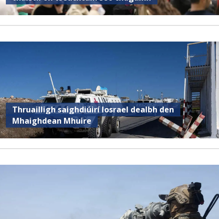
Thruailligh saighdiúirí Iosrael dealbh den
Mhaighdean Mhuire