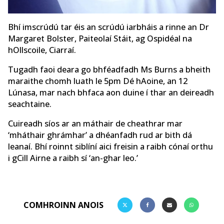
Bhí imscrúdú tar éis an scrúdú iarbháis a rinne an Dr
Margaret Bolster, Paiteolaí Stáit, ag Ospidéal na
hOllscoile, Ciarraí.
Tugadh faoi deara go bhféadfadh Ms Burns a bheith
maraithe chomh luath le 5pm Dé hAoine, an 12
Lúnasa, mar nach bhfaca aon duine í thar an deireadh
seachtaine.
Cuireadh síos ar an máthair de cheathrar mar
‘mháthair ghrámhar’ a dhéanfadh rud ar bith dá
leanaí. Bhí roinnt siblíní aici freisin a raibh cónaí orthu
i gCill Airne a raibh sí ‘an-ghar leo.’
COMHROINN ANOIS