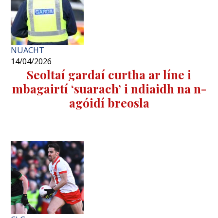
NUACHT
14/04/2026
Seoltaí gardaí curtha ar líne i
mbagairtí ‘suarach’ i ndiaidh na n-
agóidí breosla