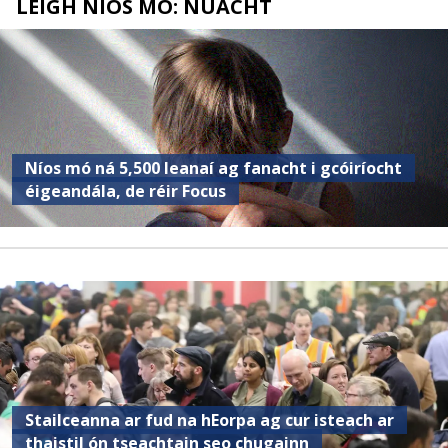
LÉIGH NÍOS MÓ: NUACHT
Níos mó ná 5,500 leanaí ag fanacht i gcóiríocht
éigeandála, de réir Focus
Stailceanna ar fud na hEorpa ag cur isteach ar
thaistil ón tseachtain seo chugainn