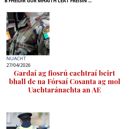
B'FHÉIDIR GUR MHAITH LEAT FREISIN ...
NUACHT
27/04/2026
Gardaí ag fiosrú eachtraí beirt
bhall de na Fórsaí Cosanta ag mol
Uachtaránachta an AE