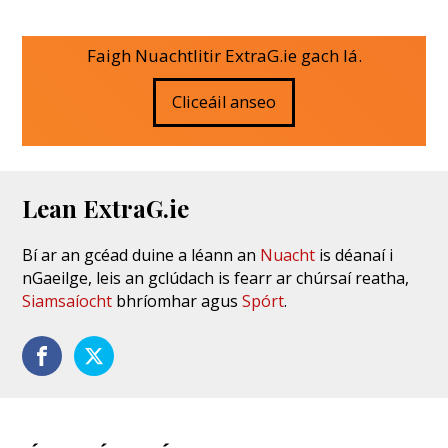
Faigh Nuachtlitir ExtraG.ie gach lá.
Cliceáil anseo
Lean ExtraG.ie
Bí ar an gcéad duine a léann an
Nuacht
is déanaí i
nGaeilge, leis an gclúdach is fearr ar chúrsaí reatha,
Siamsaíocht
bhríomhar agus
Spórt
.