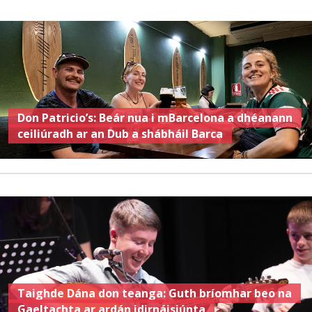
Don Patricio’s: Beár nua i mBarcelona a dhéanann
ceiliúradh ar an Dub a shábháil Barca
Taighde Dána don teanga: Guth bríomhar beo na
Gaeltachta ar ardán idirnáisiúnta