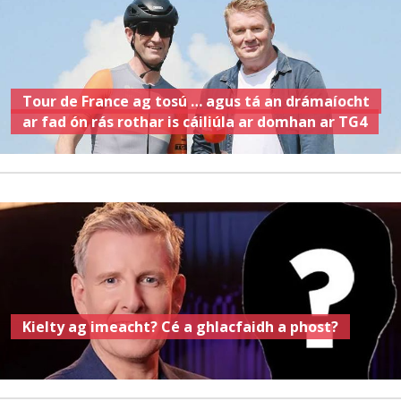
Tour de France ag tosú … agus tá an drámaíocht
ar fad ón rás rothar is cáiliúla ar domhan ar TG4
Kielty ag imeacht? Cé a ghlacfaidh a phost?