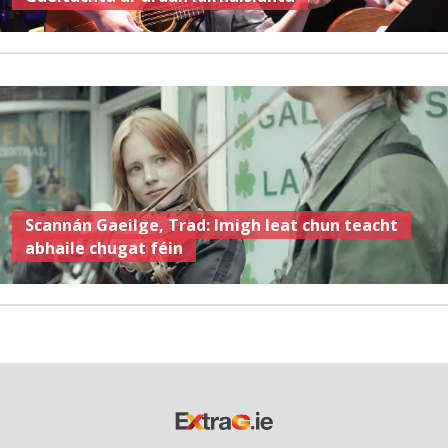
Scannán Gaeilge, Trad: Imigh leat chun teacht
abhaile chugat féin