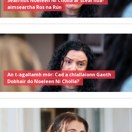
Sean-nós Noeleen Ní Cholla ar scéal nua-
aimseartha Ros na Rún
An t-agallamh mór: Cad a chiallaíonn Gaoth
Dobhair do Noeleen Ní Cholla?