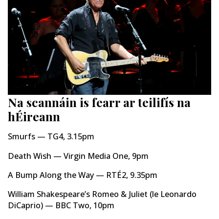
Na scannáin is fearr ar teilifís na
hÉireann
Smurfs — TG4, 3.15pm
Death Wish — Virgin Media One, 9pm
A Bump Along the Way — RTÉ2, 9.35pm
William Shakespeare’s Romeo & Juliet (le Leonardo
DiCaprio) — BBC Two, 10pm