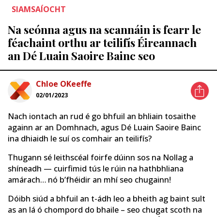
SIAMSAÍOCHT
Na seónna agus na scannáin is fearr le
féachaint orthu ar teilifís Éireannach
an Dé Luain Saoire Bainc seo
Chloe OKeeffe
02/01/2023
Nach iontach an rud é go bhfuil an bhliain tosaithe
againn ar an Domhnach, agus Dé Luain Saoire Bainc
ina dhiaidh le suí os comhair an teilifís?
Thugann sé leithscéal foirfe dúinn sos na Nollag a
shíneadh — cuirfimid tús le rúin na hathbhliana
amárach… nó b’fhéidir an mhí seo chugainn!
Dóibh siúd a bhfuil an t-ádh leo a bheith ag baint sult
as an lá ó chompord do bhaile – seo chugat scoth na