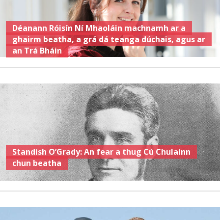
Déanann Róisín Ní Mhaoláin machnamh ar a
ghairm beatha, a grá dá teanga dúchais, agus ar
an Trá Bháin
Standish O’Grady: An fear a thug Cú Chulainn
chun beatha