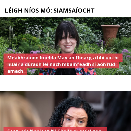
LÉIGH NÍOS MÓ: SIAMSAÍOCHT
Meabhraíonn Imelda May an fhearg a bhí uirthi
nuair a dúradh léi nach mbainfeadh sí aon rud
amach