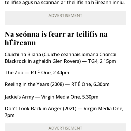
teilifíse agus na scannán ar theilifís na hÉireann inniu.
ADVERTISEMENT
Na seónna is fearr ar teilifís na
hÉireann
Cluichí na Bliana (Cluiche ceannais iomána Chorcaí:
Blackrock in aghaidh Glen Rovers) — TG4, 2.15pm
The Zoo — RTÉ One, 2.40pm
Reeling in the Years (2008) — RTÉ One, 6.30pm
Jackie’s Army — Virgin Media One, 5.30pm
Don’t Look Back in Anger (2021) — Virgin Media One,
7pm
ADVERTISEMENT