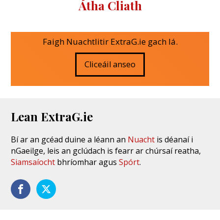
Átha Cliath
Faigh Nuachtlitir ExtraG.ie gach lá.
Cliceáil anseo
Lean ExtraG.ie
Bí ar an gcéad duine a léann an
Nuacht
is déanaí i
nGaeilge, leis an gclúdach is fearr ar chúrsaí reatha,
Siamsaíocht
bhríomhar agus
Spórt
.