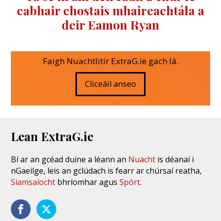
cabhair chostais mhaireachtála a
deir Eamon Ryan
Faigh Nuachtlitir ExtraG.ie gach lá.
Cliceáil anseo
Lean ExtraG.ie
Bí ar an gcéad duine a léann an
Nuacht
is déanaí i
nGaeilge, leis an gclúdach is fearr ar chúrsaí reatha,
Siamsaíocht
bhríomhar agus
Spórt
.