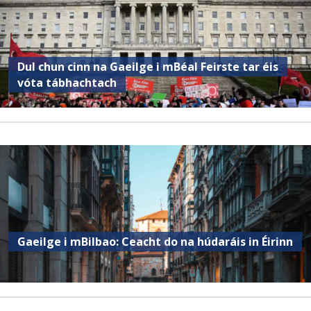
Dul chun cinn na Gaeilge i mBéal Feirste tar éis
vóta tábhachtach
Gaeilge i mBilbao: Ceacht do na húdaráis in Éirinn