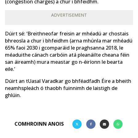
(congestion charges) a chur i bhfeidhm.
ADVERTISEMENT
Dúirt sé: ‘Breithneofar freisin ar mhéadú ar chostais
bhreosla a chur i bhfeidhm (arna mhúnla mar mhéadú
65% faoi 2030 i gcomparáid le praghsanna 2018, le
méaduithe cánach carbóin atá pleanáilte cheana féin
san áireamh) mura meastar go n-éiríonn le bearta
eile.’
Dúirt an tUasal Varadkar go bhféadfadh Éire a bheith
neamhspleách ó thaobh fuinnimh de laistigh de
ghlúin.
COMHROINN ANOIS