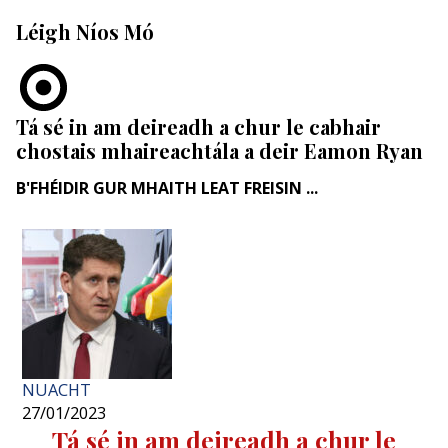
Léigh Níos Mó
Tá sé in am deireadh a chur le cabhair
chostais mhaireachtála a deir Eamon Ryan
B'FHÉIDIR GUR MHAITH LEAT FREISIN ...
NUACHT
27/01/2023
Tá sé in am deireadh a chur le