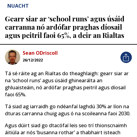
NUACHT
Gearr siar ar ‘school runs’ agus úsáid
carranna nó ardófar praghas díosail
agus peitril faoi 65%, a deir an Rialtas
Sean ODriscoll
26/12/2022
Tá sé ráite ag an Rialtas do theaghlaigh: gearr siar ar
na ‘school runs’ agus úsáid ghinearálta an
ghluaisteáin, nó ardófar praghas peitril agus díosail
faoi 65%.
Tá siad ag iarraidh go ndéanfaí laghdú 30% ar líon na
dturas carranna chuig agus ó na scoileanna faoi 2030.
Agus dúirt siad go dtacófaí leis seo trí thionscnaimh
áitiúla ar nós ‘busanna rothar’ a thabhairt isteach