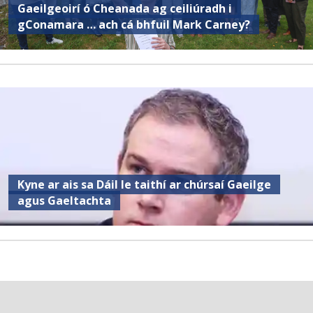
Gaeilgeoirí ó Cheanada ag ceiliúradh i
gConamara … ach cá bhfuil Mark Carney?
Kyne ar ais sa Dáil le taithí ar chúrsaí Gaeilge
agus Gaeltachta