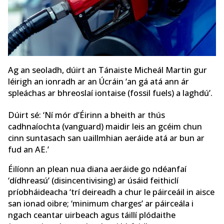
Ag an seoladh, dúirt an Tánaiste Micheál Martin gur
léirigh an ionradh ar an Úcráin ‘an gá atá ann ár
spleáchas ar bhreoslaí iontaise (fossil fuels) a laghdú’.
Dúirt sé: ‘Ní mór d’Éirinn a bheith ar thús
cadhnaíochta (vanguard) maidir leis an gcéim chun
cinn suntasach san uaillmhian aeráide atá ar bun ar
fud an AE.’
Éilíonn an plean nua diana aeráide go ndéanfaí
‘dídhreasú’ (disincentivising) ar úsáid feithiclí
príobháideacha ‘trí deireadh a chur le páirceáil in aisce
san ionad oibre; ‘minimum charges’ ar páirceála i
ngach ceantar uirbeach agus táillí plódaithe