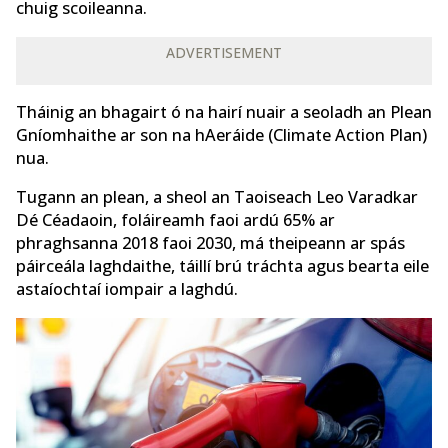
chuig scoileanna.
ADVERTISEMENT
Tháinig an bhagairt ó na hairí nuair a seoladh an Plean
Gníomhaithe ar son na hAeráide (Climate Action Plan)
nua.
Tugann an plean, a sheol an Taoiseach Leo Varadkar
Dé Céadaoin, foláireamh faoi ardú 65% ar
phraghsanna 2018 faoi 2030, má theipeann ar spás
páirceála laghdaithe, táillí brú tráchta agus bearta eile
astaíochtaí iompair a laghdú.