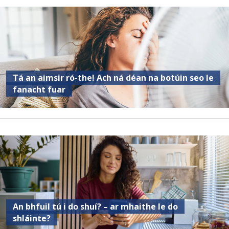
Tá an aimsir ró-the! Ach ná déan na botúin seo le
fanacht fuar
An bhfuil tú i do shuí? – ar mhaithe le do
shláinte?