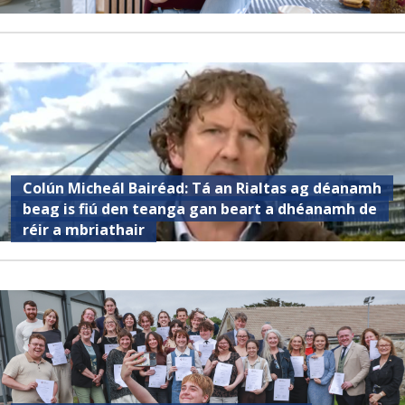
Colún Micheál Bairéad: Tá an Rialtas ag déanamh
beag is fiú den teanga gan beart a dhéanamh de
réir a mbriathair