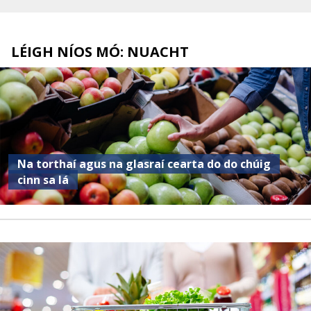
LÉIGH NÍOS MÓ: NUACHT
Na torthaí agus na glasraí cearta do do chúig
cinn sa lá