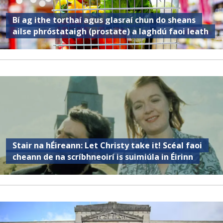
Bí ag ithe torthaí agus glasraí chun do sheans
ailse phróstataigh (prostate) a laghdú faoi leath
Stair na hÉireann: Let Christy take it! Scéal faoi
cheann de na scríbhneoirí is suimiúla in Éirinn