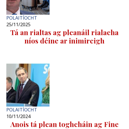
POLAITÍOCHT
25/11/2025
Tá an rialtas ag pleanáil rialacha
níos déine ar inimircigh
POLAITÍOCHT
10/11/2024
Anois tá plean toghcháin ag Fine