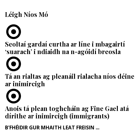
Léigh Níos Mó
Seoltaí gardaí curtha ar líne i mbagairtí
‘suarach’ i ndiaidh na n-agóidí breosla
Tá an rialtas ag pleanáil rialacha níos déine
ar inimircigh
Anois tá plean toghcháin ag Fine Gael atá
dírithe ar inimircigh (immigrants)
B'FHÉIDIR GUR MHAITH LEAT FREISIN ...