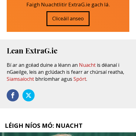
Faigh Nuachtlitir ExtraG.ie gach lá.
Cliceáil anseo
Lean ExtraG.ie
Bí ar an gcéad duine a léann an
Nuacht
is déanaí i
nGaeilge, leis an gclúdach is fearr ar chúrsaí reatha,
Siamsaíocht
bhríomhar agus
Spórt
.
LÉIGH NÍOS MÓ: NUACHT