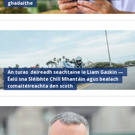
ghadaithe
An turas deireadh seachtaine le Liam Gaskin —
Éalú sna Sléibhte Chill Mhantáin agus bealach
comaitéireachta den scoth