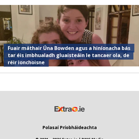
Fuair ​​máthair Úna Bowden agus a hiníonacha bás
tar éis imbhualadh gluaisteáin le tancaer ola, de
réir ionchoisne
Polasaí Príobháideachta