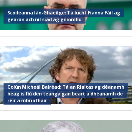
Scoileanna lán-Ghaeilge: Tá lucht Fianna Fáil ag
gearán ach níl siad ag gníomhú
Colún Micheál Bairéad: Tá an Rialtas ag déanamh
beag is fiú den teanga gan beart a dhéanamh de
réir a mbriathair