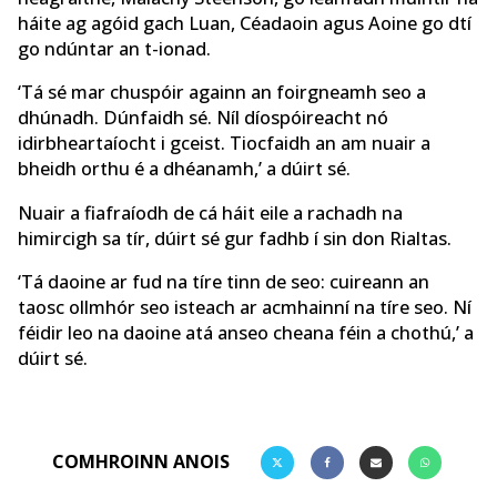
háite ag agóid gach Luan, Céadaoin agus Aoine go dtí
go ndúntar an t-ionad.
‘Tá sé mar chuspóir againn an foirgneamh seo a
dhúnadh. Dúnfaidh sé. Níl díospóireacht nó
idirbheartaíocht i gceist. Tiocfaidh an am nuair a
bheidh orthu é a dhéanamh,’ a dúirt sé.
Nuair a fiafraíodh de cá háit eile a rachadh na
himircigh sa tír, dúirt sé gur fadhb í sin don Rialtas.
‘Tá daoine ar fud na tíre tinn de seo: cuireann an
taosc ollmhór seo isteach ar acmhainní na tíre seo. Ní
féidir leo na daoine atá anseo cheana féin a chothú,’ a
dúirt sé.
COMHROINN ANOIS