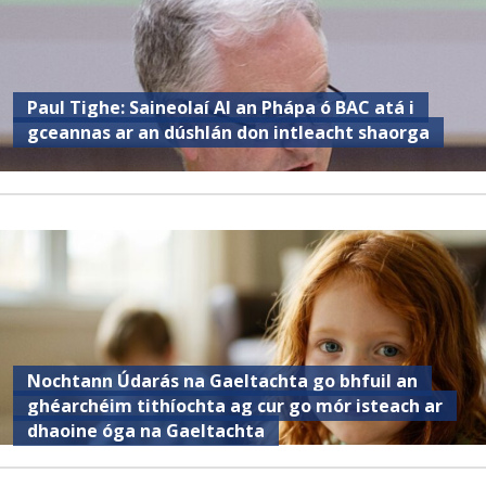
Paul Tighe: Saineolaí AI an Phápa ó BAC atá i
gceannas ar an dúshlán don intleacht shaorga
Nochtann Údarás na Gaeltachta go bhfuil an
ghéarchéim tithíochta ag cur go mór isteach ar
dhaoine óga na Gaeltachta