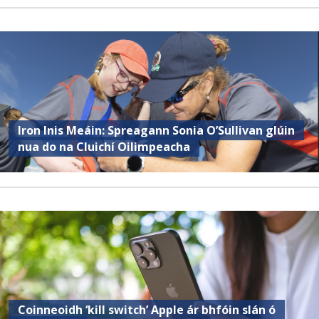
Iron Inis Meáin: Spreagann Sonia O’Sullivan glúin
nua do na Cluichí Oilimpeacha
Coinneoidh ‘kill switch’ Apple ár bhfóin slán ó