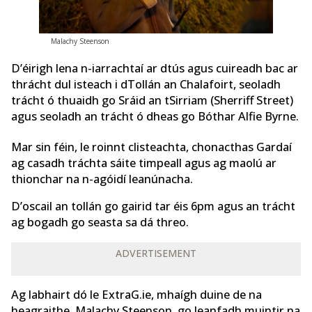
Malachy Steenson
D’éirigh lena n-iarrachtaí ar dtús agus cuireadh bac ar
thrácht dul isteach i dTollán an Chalafoirt, seoladh
trácht ó thuaidh go Sráid an tSirriam (Sherriff Street)
agus seoladh an trácht ó dheas go Bóthar Alfie Byrne.
Mar sin féin, le roinnt clisteachta, chonacthas Gardaí
ag casadh tráchta sáite timpeall agus ag maolú ar
thionchar na n-agóidí leanúnacha.
D’oscail an tollán go gairid tar éis 6pm agus an trácht
ag bogadh go seasta sa dá threo.
ADVERTISEMENT
Ag labhairt dó le ExtraG.ie, mhaígh duine de na
heagraithe, Malachy Steenson, go leanfadh muintir na