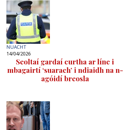
NUACHT
14/04/2026
Seoltaí gardaí curtha ar líne i
mbagairtí ‘suarach’ i ndiaidh na n-
agóidí breosla