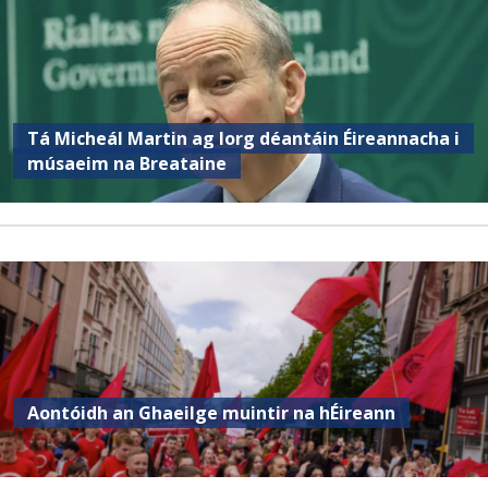
Tá Micheál Martin ag lorg déantáin Éireannacha i
músaeim na Breataine
Aontóidh an Ghaeilge muintir na hÉireann