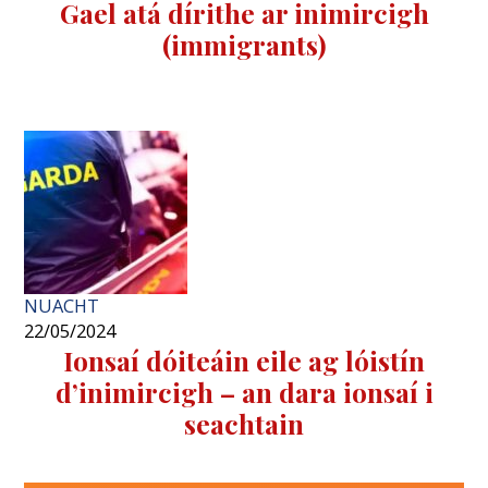
Gael atá dírithe ar inimircigh
(immigrants)
NUACHT
22/05/2024
Ionsaí dóiteáin eile ag lóistín
d’inimircigh – an dara ionsaí i
seachtain