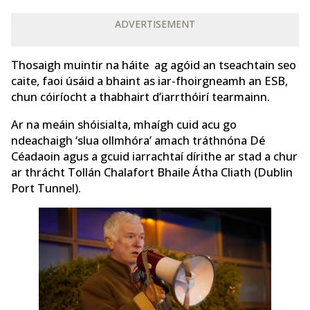
ADVERTISEMENT
Thosaigh muintir na háite ag agóid an tseachtain seo
caite, faoi úsáid a bhaint as iar-fhoirgneamh an ESB,
chun cóiríocht a thabhairt d’iarrthóirí tearmainn.
Ar na meáin shóisialta, mhaígh cuid acu go
ndeachaigh ‘slua ollmhóra’ amach tráthnóna Dé
Céadaoin agus a gcuid iarrachtaí dírithe ar stad a chur
ar thrácht Tollán Chalafort Bhaile Átha Cliath (Dublin
Port Tunnel).