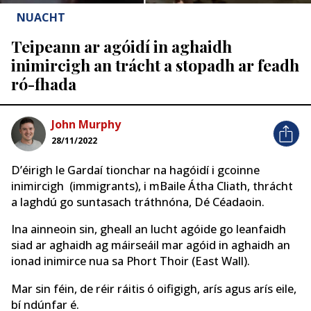
NUACHT
Teipeann ar agóidí in aghaidh
inimircigh an trácht a stopadh ar feadh
ró-fhada
John Murphy
28/11/2022
D’éirigh le Gardaí tionchar na hagóidí i gcoinne
inimircigh (immigrants), i mBaile Átha Cliath, thrácht
a laghdú go suntasach tráthnóna, Dé Céadaoin.
Ina ainneoin sin, gheall an lucht agóide go leanfaidh
siad ar aghaidh ag máirseáil mar agóid in aghaidh an
ionad inimirce nua sa Phort Thoir (East Wall).
Mar sin féin, de réir ráitis ó oifigigh, arís agus arís eile,
bí ndúnfar é.