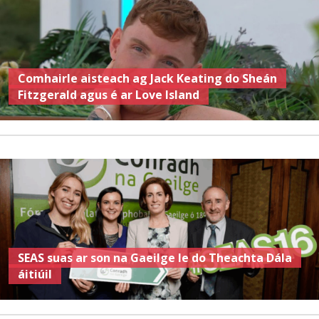
Comhairle aisteach ag Jack Keating do Sheán
Fitzgerald agus é ar Love Island
SEAS suas ar son na Gaeilge le do Theachta Dála
áitiúil