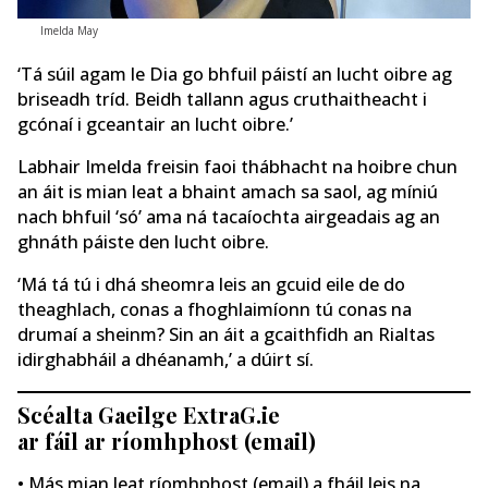
Imelda May
‘Tá súil agam le Dia go bhfuil páistí an lucht oibre ag
briseadh tríd. Beidh tallann agus cruthaitheacht i
gcónaí i gceantair an lucht oibre.’
Labhair Imelda freisin faoi thábhacht na hoibre chun
an áit is mian leat a bhaint amach sa saol, ag míniú
nach bhfuil ‘só’ ama ná tacaíochta airgeadais ag an
ghnáth páiste den lucht oibre.
‘Má tá tú i dhá sheomra leis an gcuid eile de do
theaghlach, conas a fhoghlaimíonn tú conas na
drumaí a sheinm? Sin an áit a gcaithfidh an Rialtas
idirghabháil a dhéanamh,’ a dúirt sí.
Scéalta Gaeilge ExtraG.ie
ar fáil ar ríomhphost (email)
• Más mian leat ríomhphost (email) a fháil leis na