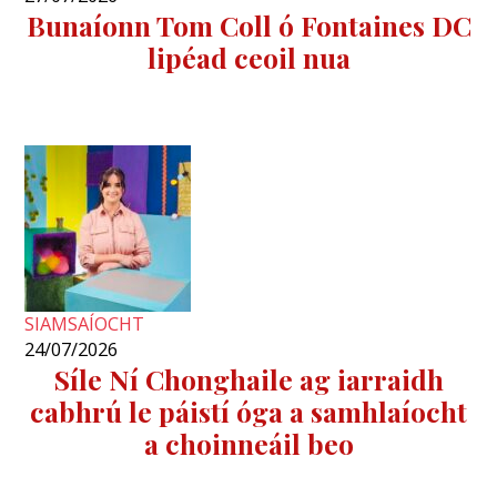
Bunaíonn Tom Coll ó Fontaines DC
lipéad ceoil nua
SIAMSAÍOCHT
24/07/2026
Síle Ní Chonghaile ag iarraidh
cabhrú le páistí óga a samhlaíocht
a choinneáil beo