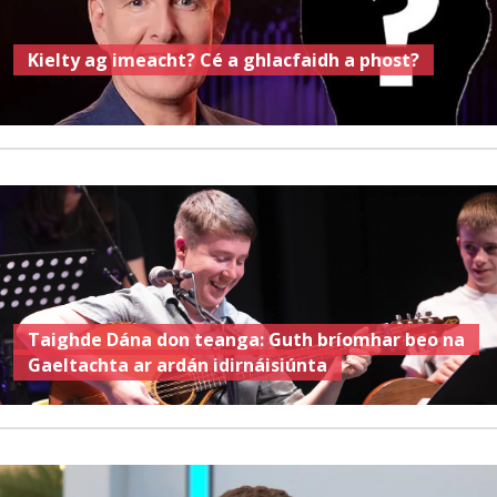
Kielty ag imeacht? Cé a ghlacfaidh a phost?
Taighde Dána don teanga: Guth bríomhar beo na
Gaeltachta ar ardán idirnáisiúnta