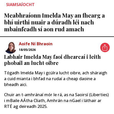
SIAMSAÍOCHT
Meabhraíonn Imelda May an fhearg a
bhí uirthi nuair a dúradh léi nach
mbainfeadh sí aon rud amach
Aoife Ní Bhraoin
18/05/2026
Labhair Imelda May faoi dhearcaí i leith
phobail an lucht oibre
Tógadh Imelda May i gcúlra lucht oibre, ach sháraigh
a cuid mianta i bhfad na rudaí a cheap daoine a
bheadh ​​aici.
Chuir an t-amhránaí mór le rá, as na Saoirsí (Liberties)
i mBaile AÁtha Cliath, Amhrán na nGael i láthair ar
RTÉ ag deireadh 2025.