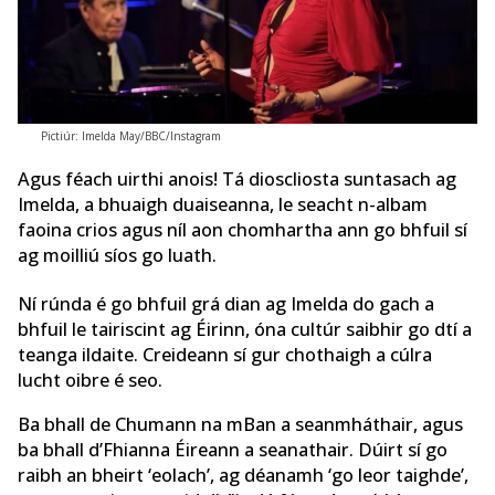
Pictiúr: Imelda May/BBC/Instagram
Agus féach uirthi anois! Tá dioscliosta suntasach ag
Imelda, a bhuaigh duaiseanna, le seacht n-albam
faoina crios agus níl aon chomhartha ann go bhfuil sí
ag moilliú síos go luath.
Ní rúnda é go bhfuil grá dian ag Imelda do gach a
bhfuil le tairiscint ag Éirinn, óna cultúr saibhir go dtí a
teanga ildaite. Creideann sí gur chothaigh a cúlra
lucht oibre é seo.
Ba bhall de Chumann na mBan a seanmháthair, agus
ba bhall d’Fhianna Éireann a seanathair. Dúirt sí go
raibh an bheirt ‘eolach’, ag déanamh ‘go leor taighde’,