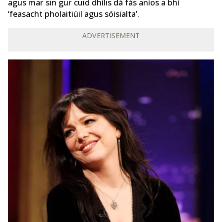
agus mar sin gur cuid dhílis dá fás aníos a bhí
‘feasacht pholaitiúil agus sóisialta’.
ADVERTISEMENT