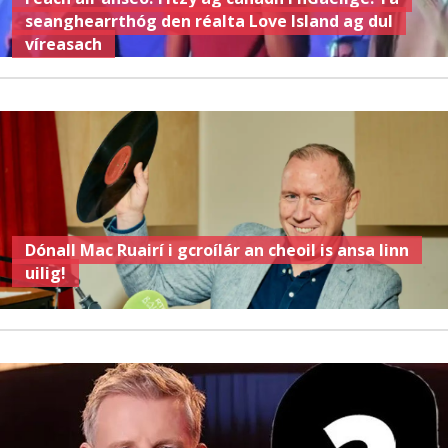
seanghearrthóg den réalta Love Island ag dul
víreasach
Dónall Mac Ruairí i gcroílár an cheoil is ansa linn
uilig!