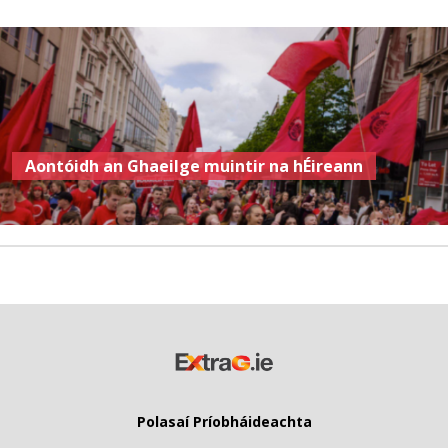
Aontóidh an Ghaeilge muintir na hÉireann
Polasaí Príobháideachta