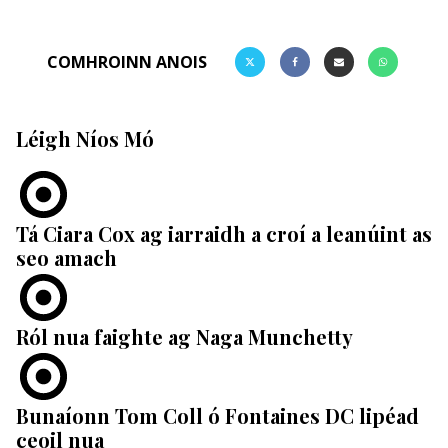
COMHROINN ANOIS
Léigh Níos Mó
Tá Ciara Cox ag iarraidh a croí a leanúint as
seo amach
Ról nua faighte ag Naga Munchetty
Bunaíonn Tom Coll ó Fontaines DC lipéad
ceoil nua