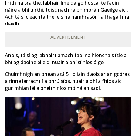
I rith na sraithe, labhair Imelda go hoscailte faoin
náire a bhí uirthi, toisc nach raibh mórán Gaeilge aici.
Ach tá sí cleachtaithe leis na hamhrasóirí a fhágáil ina
diaidh.
ADVERTISEMENT
Anois, tá sí ag labhairt amach faoi ​​na hionchais ísle a
bhí ag daoine eile di nuair a bhí sí níos óige
Chuimhnigh an bhean atá 51 bliain d’aois ar an gcóras
a rinne iarracht í a bhrú síos, nuair a bhí a fhios aici
gur mhian léi a bheith níos mó ná an saol.