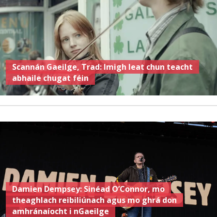
Scannán Gaeilge, Trad: Imigh leat chun teacht
abhaile chugat féin
Damien Dempsey: Sinéad O’Connor, mo
theaghlach reibiliúnach agus mo ghrá don
amhránaíocht i nGaeilge