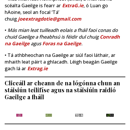
scéalta Gaeilge is fearr ar
ExtraG.ie
, ó Luan go
hAoine, seol an focal ‘Tá’
chuig
joeextragdotie@gmail.com
•
Más mian leat tuilleadh eolais a fháil faoi conas do
chuid Gaeilge a fheabhsú is féidir dul chuig
Conradh
na Gaeilge
agus
Foras na Gaeilge
.
• Tá athbheochan na Gaeilge ar siúl faoi láthair, ar
mhaith leat páirt a ghlacadh. Léigh beagán Gaeilge
gach lá ar
Extrag.ie
Cliceáil ar cheann de na lógónna chun an
stáisiún teilifíse agus na stáisiúin raidió
Gaeilge a fháil