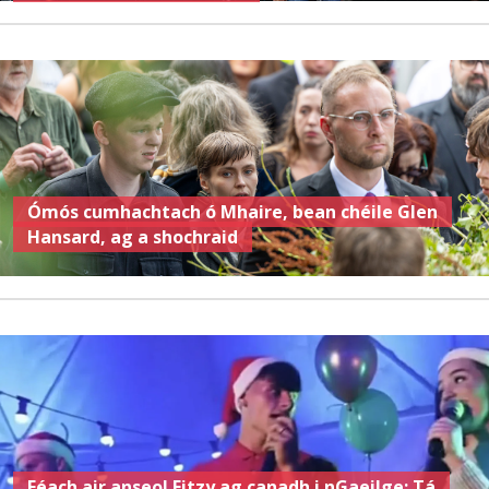
Ómós cumhachtach ó Mhaire, bean chéile Glen
Hansard, ag a shochraid
Féach air anseo! Fitzy ag canadh i nGaeilge: Tá