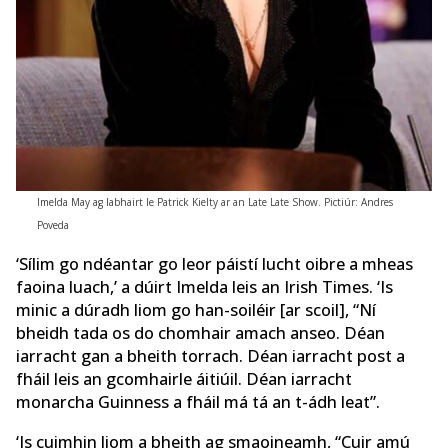
Imelda May ag labhairt le Patrick Kielty ar an Late Late Show. Pictiúr: Andres
Poveda
‘Sílim go ndéantar go leor páistí lucht oibre a mheas
faoina luach,’ a dúirt Imelda leis an Irish Times. ‘Is
minic a dúradh liom go han-soiléir [ar scoil], “Ní
bheidh tada os do chomhair amach anseo. Déan
iarracht gan a bheith torrach. Déan iarracht post a
fháil leis an gcomhairle áitiúil. Déan iarracht
monarcha Guinness a fháil má tá an t-ádh leat”.
‘Is cuimhin liom a bheith ag smaoineamh, “Cuir amú