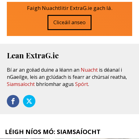
Faigh Nuachtlitir ExtraG.ie gach lá.
Cliceáil anseo
Lean ExtraG.ie
Bí ar an gcéad duine a léann an
Nuacht
is déanaí i
nGaeilge, leis an gclúdach is fearr ar chúrsaí reatha,
Siamsaíocht
bhríomhar agus
Spórt
.
LÉIGH NÍOS MÓ: SIAMSAÍOCHT