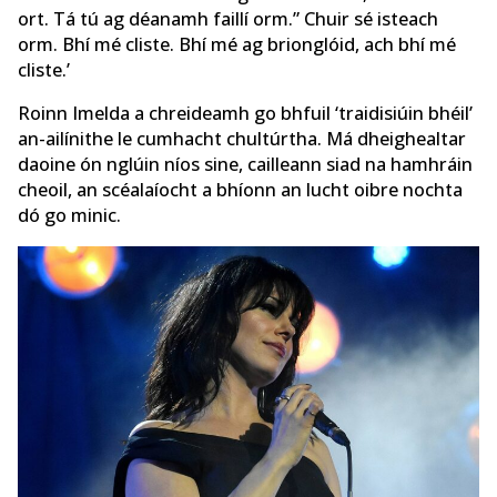
ort. Tá tú ag déanamh faillí orm.” Chuir sé isteach
orm. Bhí mé cliste. Bhí mé ag brionglóid, ach bhí mé
cliste.’
Roinn Imelda a chreideamh go bhfuil ‘traidisiúin bhéil’
an-ailínithe le cumhacht chultúrtha. Má dheighealtar
daoine ón nglúin níos sine, cailleann siad na hamhráin
cheoil, an scéalaíocht a bhíonn an lucht oibre nochta
dó go minic.