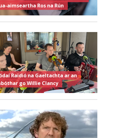
ua-aimseartha Ros na Rún
ódaí Raidió na Gaeltachta ar an
bóthar go Willie Clancy