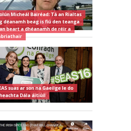
olún Micheál Bairéad: Tá an Rialtas
g déanamh beag is fiú den teanga
an beart a dhéanamh de réir a
briathair
EAS suas ar son na Gaeilge le do
heachta Dála áitiúil