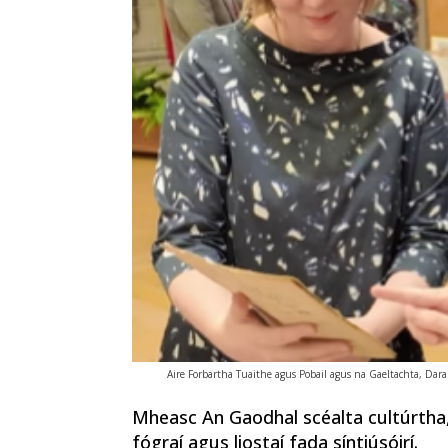
Aire Forbartha Tuaithe agus Pobail agus na Gaeltachta, Dara
Mheasc An Gaodhal scéalta cultúrtha, a
fógraí agus liostaí fada síntiúsóirí.