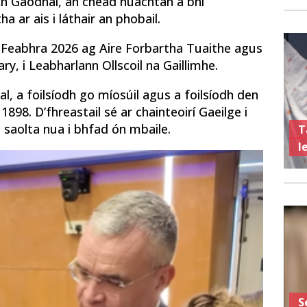
 An Gaodhal, an chéad nuachtán a bhí
 ar ais i láthair an phobail.
6 Feabhra 2026 ag Aire Forbartha Tuaithe agus
ry, i Leabharlann Ollscoil na Gaillimhe.
, a foilsíodh go míosúil agus a foilsíodh den
898. D’fhreastail sé ar chainteoirí Gaeilge i
 saolta nua i bhfad ón mbaile.
T
l
S