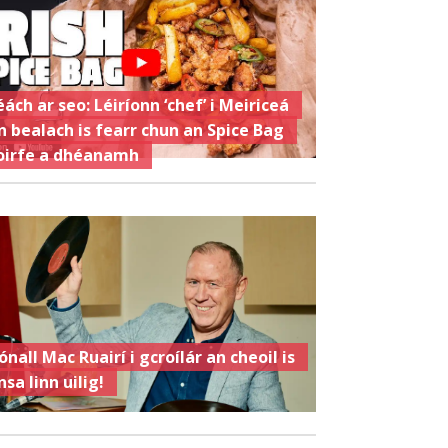
éách ar seo: Léiríonn ‘chef’ i Meiriceá
n bealach is fearr chun an Spice Bag
oirfe a dhéanamh
ónall Mac Ruairí i gcroílár an cheoil is
nsa linn uilig!