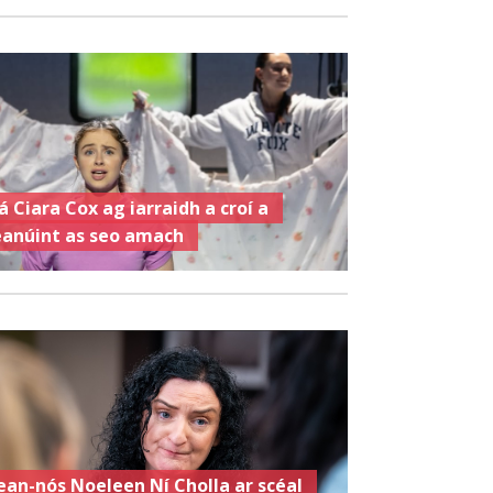
á Ciara Cox ag iarraidh a croí a
eanúint as seo amach
ean-nós Noeleen Ní Cholla ar scéal