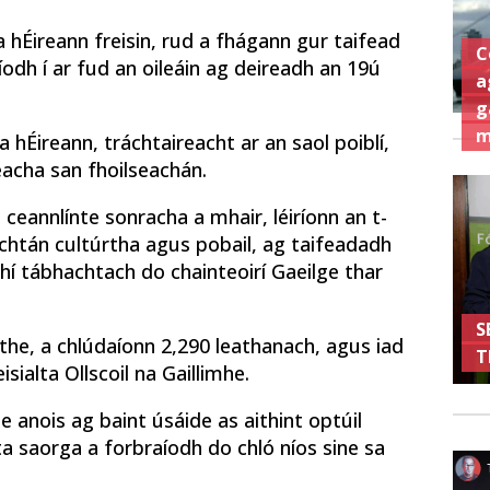
hÉireann freisin, rud a fhágann gur taifead
C
dh í ar fud an oileáin ag deireadh an 19ú
a
g
m
na hÉireann, tráchtaireacht ar an saol poiblí,
eacha san fhoilseachán.
e ceannlínte sonracha a mhair, léiríonn an t-
chtán cultúrtha agus pobail, ag taifeadadh
í tábhachtach do chainteoirí Gaeilge thar
S
the, a chlúdaíonn 2,290 leathanach, agus iad
T
sialta Ollscoil na Gaillimhe.
 anois ag baint úsáide as aithint optúil
ta saorga a forbraíodh do chló níos sine sa