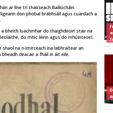
chán ar líne trí thairseach Bailiúcháin
 a ligeann don phobal brabhsáil agus cuardach a
.
F
 bheith luachmhar do thaighdeoirí stair na
a
leolaithe, do mhic léinn agus do mhúinteoirí.
f
shaol na n-imirceach ina labhraítear an
headh deacair a fháil in áit eile.
D
a