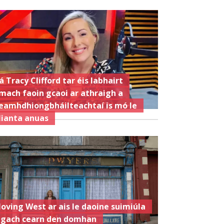
á Tracy Clifford tar éis labhairt
mach faoin gcaoi ar athraigh a
eamhdhiongbháilteachtaí is mó le
lianta anuas
oving West ar ais le daoine suimiúla
 gach cearn den domhan