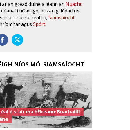
í ar an gcéad duine a léann an
Nuacht
s déanaí i nGaeilge, leis an gclúdach is
earr ar chúrsaí reatha,
Siamsaíocht
hríomhar agus
Spórt
.
ÉIGH NÍOS MÓ: SIAMSAÍOCHT
céal ó stair ma hÉireann: Buachaillí
ána