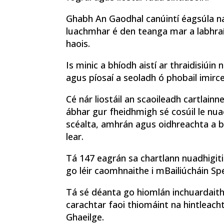
Ghabh An Gaodhal canúintí éagsúla na 
luachmhar é den teanga mar a labhraío
haois.
Is minic a bhíodh aistí ar thraidisiúin 
agus píosaí a seoladh ó phobail imirc
Cé nár liostáil an scaoileadh cartlainn
ábhar gur fheidhmigh sé cosúil le nua
scéalta, amhrán agus oidhreachta a bh
lear.
Tá 147 eagrán sa chartlann nuadhigiti
go léir caomhnaithe i mBailiúcháin Spei
Tá sé déanta go hiomlán inchuardaithe
carachtar faoi thiomáint na hintleach
Ghaeilge.