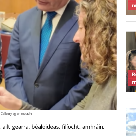
n
R
m
 Calleary ag an seoladh
ilt gearra, béaloideas, filíocht, amhráin,