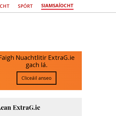
SIAMSAÍOCHT
CHT
SPÓRT
Faigh Nuachtlitir ExtraG.ie
gach lá.
Cliceáil anseo
Lean ExtraG.ie