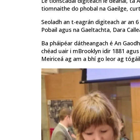
Le tionscadal digiteach le déanaí, tá
tiomnaithe do phobal na Gaeilge, curtha
Seoladh an t-eagrán digiteach ar an 
Pobail agus na Gaeltachta, Dara Callea
Ba pháipéar dátheangach é An Gaodhal
chéad uair i mBrooklyn idir 1881 agus 1
Meiriceá ag am a bhí go leor ag tógáil