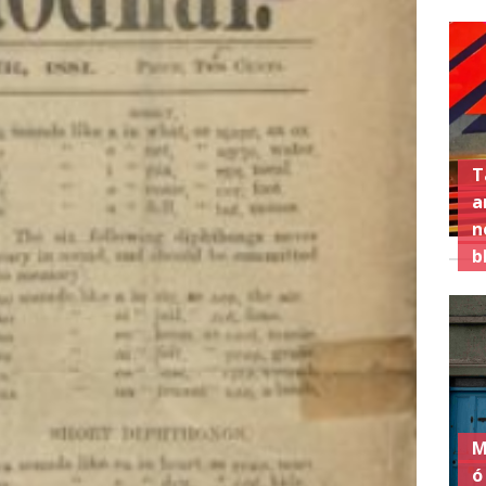
T
a
n
b
M
ó