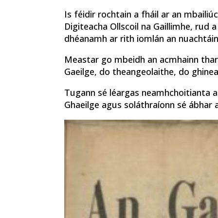
Is féidir rochtain a fháil ar an mbailiú
Digiteacha Ollscoil na Gaillimhe, rud
dhéanamh ar rith iomlán an nuachtáin
Meastar go mbeidh an acmhainn thar a
Gaeilge, do theangeolaithe, do ghinea
Tugann sé léargas neamhchoitianta ar 
Ghaeilge agus soláthraíonn sé ábhar a b