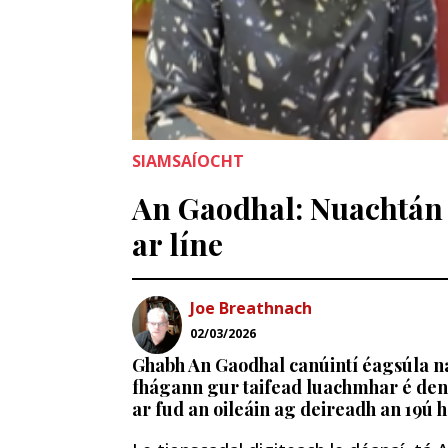
SIAMSAÍOCHT
An Gaodhal: Nuachtán G
ar líne
Joe Breathnach
02/03/2026
Ghabh An Gaodhal canúintí éagsúla na
fhágann gur taifead luachmhar é den
ar fud an oileáin ag deireadh an 19ú h