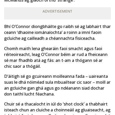
ADVERTISEMENT
Bhí O’Connor diongbháilte go raibh sé ag labhairt thar
ceann ‘dhaoine iománaíochta’ a roinn a imní faoin
gcluiche ag cailleadh a chéannachta fisiceacha.
Chomh maith lena ghearáin faoi smacht agus faoi
réiteoireacht, leag O’Connor béim ar rud a fheiceann
sé mar fhadhb atá ag fás: an t-am a thógann sé ar
chic saor a thógáil.
D’áitigh sé go gcuireann moilleanna fada – uaireanta
suas le dhá nóiméad sula mbuailtear cic saor – moill ar
an gcluiche gan ghá agus go ndéanann siad dochar
don taithí lucht féachana.
Chuir sé a thacaíocht in iúl do ‘shot clock’ a thabhairt
isteach chun an cluiche a choinneáil ag gluaiseacht, ag