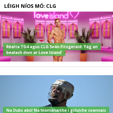
LÉIGH NÍOS MÓ: CLG
Réalta TG4 agus CLG Seán Fitzgerald: ‘Fág an
bealach dom ar Love Island’
Na Dubs abú! Na hiománaithe i gcluiche ceannais