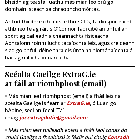
bheidh ag teastáil uathu más mian leo brú go
domhain isteach sa chraobhchomórtas.
Ar fud thírdhreach níos leithne CLG, tá díospóireacht
athbheoite ag ráitis O’Connor faoi cibé an bhfuil an
spórt ag cailleadh a chéannachta fisiceacha.
Aontaíonn roinnt lucht tacaíochta leis, agus creideann
siad go bhfuil déine thraidisiúnta na hiománaíochta á
bac ag rialacha iomarcacha.
Scéalta Gaeilge ExtraG.ie
ar fáil ar ríomhphost (email)
• Más mian leat ríomhphost (email) a fháil leis na
scéalta Gaeilge is fearr ar
ExtraG.ie
, ó Luan go
hAoine, seol an focal ‘Tá’
chuig
joeextragdotie@gmail.com
•
Más mian leat tuilleadh eolais a fháil faoi conas do
chuid Gaeilge a fheabhsú is féidir dul chuig
Conradh