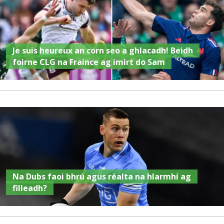
Je suis heureux an corn seo a ghlacadh! Beidh
foirne CLG na Fraince ag imirt do Sam
Na Dubs faoi bhrú agus réalta na hIarmhí ag
filleadh?