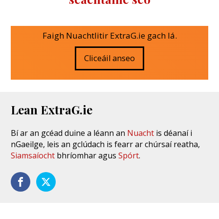
Faigh Nuachtlitir ExtraG.ie gach lá.
Cliceáil anseo
Lean ExtraG.ie
Bí ar an gcéad duine a léann an
Nuacht
is déanaí i
nGaeilge, leis an gclúdach is fearr ar chúrsaí reatha,
Siamsaíocht
bhríomhar agus
Spórt
.