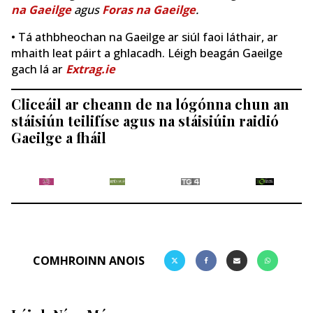
na Gaeilge
agus
Foras na Gaeilge
.
• Tá athbheochan na Gaeilge ar siúl faoi láthair, ar
mhaith leat páirt a ghlacadh. Léigh beagán Gaeilge
gach lá ar
Extrag.ie
Cliceáil ar cheann de na lógónna chun an
stáisiún teilifíse agus na stáisiúin raidió
Gaeilge a fháil
COMHROINN ANOIS