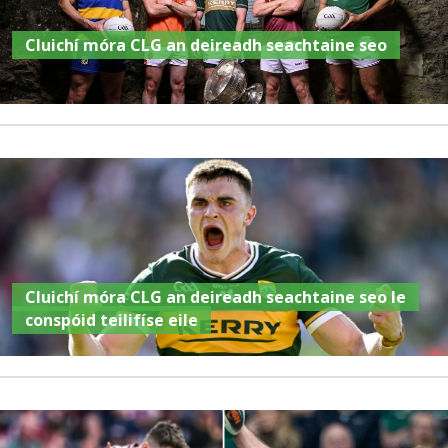
Cluichí móra CLG an deireadh seachtaine seo
Cluichí móra CLG an deireadh seachtaine seo le
conspóid teilifíse eile