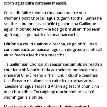
scoth agus cúlra cóitseála measúil.
Cuireadh fáilte roimh a cheapadh mar ré nua
d’iománaíocht Chorcaí, agus tugann torthaí luatha na
sraithe – buanna as a chéile i gcoinne na Gaillimhe
agus Thiobraid Árann – le fios go bhfuil an fhoireann
ag freagairt go maith dá cheannaireacht.
Léiríonn a chuid tuairimí díreacha, cé go bhfuil siad
conspóideach, an paisean agus an díograis a raibh cáil
air ar feadh a laethanta imeartha.
Tá uaillmhian Chorcaí an séasúr seo simplí: deireadh a
chur lena bhfanacht fada ar theideal iománaíochta
sinsearaí Uile-Éireann a fháil. Chuir cluiche ceannais
Uile-Éireann na bliana seo caite frustrachas ar na
‘Leesiders’, agus Tiobraid Árann ag teacht chun cinn
mar churaidh le Corcaigh ag machnamh arís ar cé
chomh gar is a bhí sé.
Meastar gur athimirt a bhí sa chluiche sraithe i