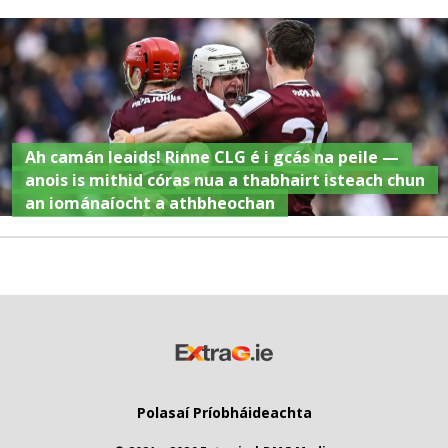
Ah camán leaids! Rinne CLG é i gcás na peile —
anois is mithid córas nua a thabhairt isteach chun
an iománaíocht a athbheochan
Polasaí Príobháideachta