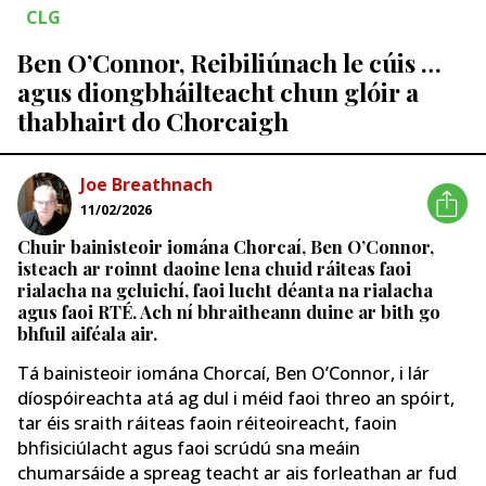
CLG
Ben O’Connor, Reibiliúnach le cúis …
agus diongbháilteacht chun glóir a
thabhairt do Chorcaigh
Joe Breathnach
11/02/2026
Chuir bainisteoir iomána Chorcaí, Ben O’Connor,
isteach ar roinnt daoine lena chuid ráiteas faoi
rialacha na gcluichí, faoi lucht déanta na rialacha
agus faoi RTÉ. Ach ní bhraitheann duine ar bith go
bhfuil aiféala air.
Tá bainisteoir iomána Chorcaí, Ben O’Connor, i lár
díospóireachta atá ag dul i méid faoi threo an spóirt,
tar éis sraith ráiteas faoin réiteoireacht, faoin
bhfisiciúlacht agus faoi scrúdú sna meáin
chumarsáide a spreag teacht ar ais forleathan ar fud