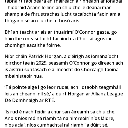
tabhairt faoi deara an fhaíreach a rinneadh ar ionadaí
Thiobraid Árann le linn an chluiche le déanaí mar
shampla de fhrustrachas lucht tacaíochta faoin am a
thógann sé an cluiche a thosú arís.
Bhí an teacht ar ais ar thuairimí O’Connor gasta, go
háirithe i measc lucht tacaíochta Chorcaí agus iar-
chomhghleacaithe foirne.
Níor cháin Patrick Horgan, a d’éirigh as iománaíocht
idirchontae in 2025, seasamh O’Connor go díreach ach
is aistriú suntasach é a imeacht do Chorcaigh faoina
mbainisteoir nua.
‘Tá pointe aige i go leor rudaí, ach i dtaobh teagmháil
leis an cheann, níl sé,’ a dúirt Horgan ar Allianz League
Dé Domhnaigh ar RTÉ.
‘Is rud é nach féidir a chur san áireamh sa chluiche.
Anois níos mó ná riamh tá na himreoirí níos láidre,
níos aclaí, níos cumhachtaí ná riamh,’ a dúirt sé.