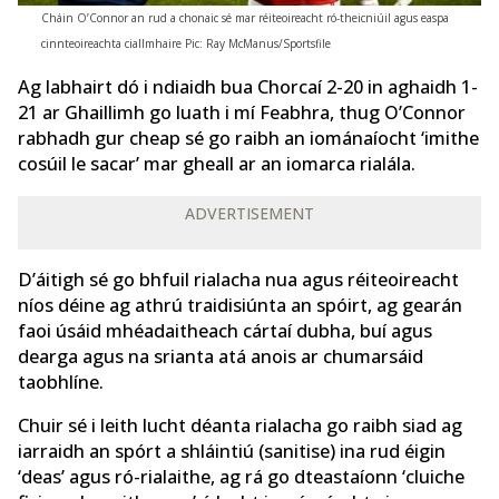
Cháin O’Connor an rud a chonaic sé mar réiteoireacht ró-theicniúil agus easpa
cinnteoireachta ciallmhaire Pic: Ray McManus/Sportsfile
Ag labhairt dó i ndiaidh bua Chorcaí 2-20 in aghaidh 1-
21 ar Ghaillimh go luath i mí Feabhra, thug O’Connor
rabhadh gur cheap sé go raibh an iománaíocht ‘imithe
cosúil le sacar’ mar gheall ar an iomarca rialála.
ADVERTISEMENT
D’áitigh sé go bhfuil rialacha nua agus réiteoireacht
níos déine ag athrú traidisiúnta an spóirt, ag gearán
faoi úsáid mhéadaitheach cártaí dubha, buí agus
dearga agus na srianta atá anois ar chumarsáid
taobhlíne.
Chuir sé i leith lucht déanta rialacha go raibh siad ag
iarraidh an spórt a shláintiú (sanitise) ina rud éigin
‘deas’ agus ró-rialaithe, ag rá go dteastaíonn ‘cluiche