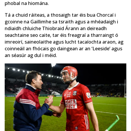
phobal na hiomána.
Tá a chuid ráiteas, a thosaigh tar éis bua Chorcaí i
gcoinne na Gaillimhe sa tsraith agus a mhéadaigh i
ndiaidh chluiche Thiobraid Árann an deireadh
seachtaine seo caite, tar éis freagraí a tharraingt ó
imreoirí, saineolaithe agus lucht tacaíochta araon, ag
coinneáil an fhócais go daingean ar an ‘Leeside’ agus
an séasúr ag dul i méid.