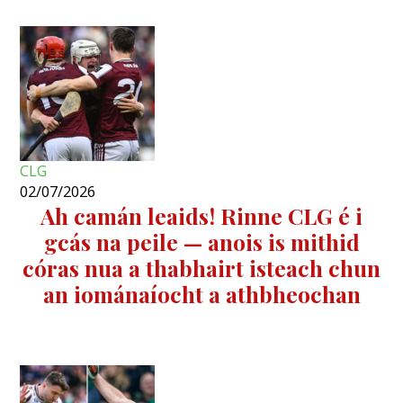
CLG
02/07/2026
Ah camán leaids! Rinne CLG é i
gcás na peile — anois is mithid
córas nua a thabhairt isteach chun
an iománaíocht a athbheochan