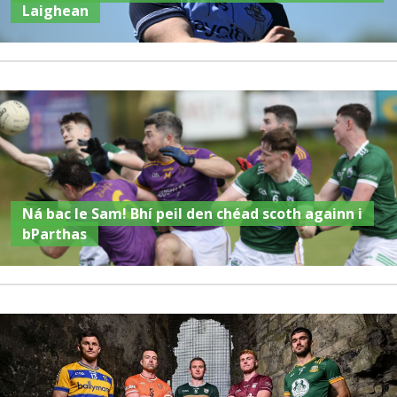
Laighean
Ná bac le Sam! Bhí peil den chéad scoth againn i
bParthas