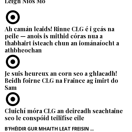
Léigh Níos Mó
Ah camán leaids! Rinne CLG é i gcás na
peile — anois is mithid córas nua a
thabhairt isteach chun an iománaíocht a
athbheochan
Je suis heureux an corn seo a ghlacadh!
Beidh foirne CLG na Fraince ag imirt do
Sam
Cluichí móra CLG an deireadh seachtaine
seo le conspóid teilifíse eile
B'FHÉIDIR GUR MHAITH LEAT FREISIN ...