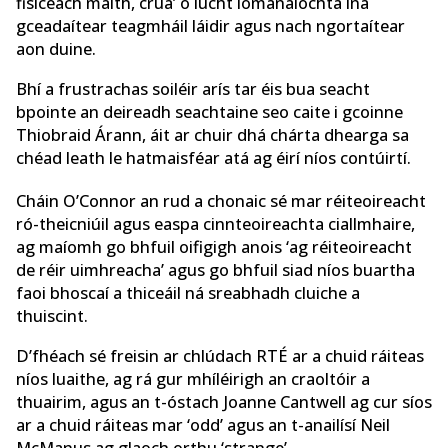
fisiceach maith, crua’ ó lucht iománaíochta ina
gceadaítear teagmháil láidir agus nach ngortaítear
aon duine.
Bhí a frustrachas soiléir arís tar éis bua seacht
bpointe an deireadh seachtaine seo caite i gcoinne
Thiobraid Árann, áit ar chuir dhá chárta dhearga sa
chéad leath le hatmaisféar atá ag éirí níos contúirtí.
Cháin O’Connor an rud a chonaic sé mar réiteoireacht
ró-theicniúil agus easpa cinnteoireachta ciallmhaire,
ag maíomh go bhfuil oifigigh anois ‘ag réiteoireacht
de réir uimhreacha’ agus go bhfuil siad níos buartha
faoi bhoscaí a thiceáil ná sreabhadh cluiche a
thuiscint.
D’fhéach sé freisin ar chlúdach RTÉ ar a chuid ráiteas
níos luaithe, ag rá gur mhíléirigh an craoltóir a
thuairim, agus an t-óstach Joanne Cantwell ag cur síos
ar a chuid ráiteas mar ‘odd’ agus an t-anailísí Neil
McManus ag glaoch orthu ‘strange’.