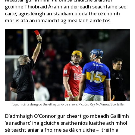
gcoinne Thiobraid Árann an deireadh seachtaine seo
caite, agus léirigh an staidiam plódaithe cé chomh
mór is atá an iomaíocht ag mealladh airde fós.
Tugadh cárta dearg do Barrett agus Forde araon. Pictiúr: Ray McManus/Sportsfile
D’admhaigh O’Connor gur cheart go mbeadh Gaillimh
‘as radharc’ ina gcluiche sraithe níos luaithe ach mhol
sé teacht aniar a fhoirne sa dá chluiche – tréith a