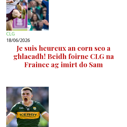
CLG
18/06/2026
Je suis heureux an corn seo a
ghlacadh! Beidh foirne CLG na
Fraince ag imirt do Sam