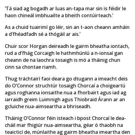
‘Tá siad ag bogadh ar luas an-tapa mar sin is féidir le
haon chineál imbhuailte a bheith contúirteach.’
As a chuid tuairimí go léir, sin an t-aon cheann amháin
a d’fhéadfadh sé a thógáil ar ais.’
Chuir scor Horgan deireadh le gairm bheatha iontach,
rud a d’fhág Corcaigh le hathmhúnlú a n-ionsaí gan
cheann de na laochra tosaigh is mó a tháinig chun
cinn sa chontae riamh.
Thug tráchtairí faoi deara go dtugann a imeacht deis
do O’Connor struchtúr tosaigh Chorcaí a choigeartú
agus roghanna ionsaithe nua a fhorbairt agus iad ag
iarraidh greim Luimnigh agus Thiobraid Árann ar an
gcluiche nua-aimseartha a bhriseadh.
Tháinig O’Connor féin isteach i bpost Chorcaí le dea-
cháil mar fhigiúr nua-aimseartha, géar ó thaobh na
teaicticí de, múnlaithe ag gairm bheatha imeartha den