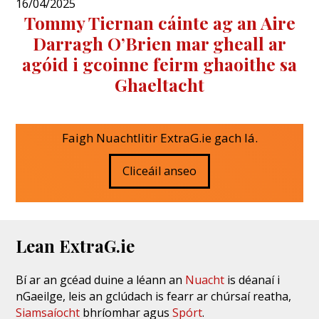
16/04/2025
Tommy Tiernan cáinte ag an Aire
Darragh O’Brien mar gheall ar
agóid i gcoinne feirm ghaoithe sa
Ghaeltacht
Faigh Nuachtlitir ExtraG.ie gach lá.
Cliceáil anseo
Lean ExtraG.ie
Bí ar an gcéad duine a léann an
Nuacht
is déanaí i
nGaeilge, leis an gclúdach is fearr ar chúrsaí reatha,
Siamsaíocht
bhríomhar agus
Spórt
.