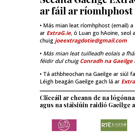
ar fáil ar ríomhphost
• Más mian leat ríomhphost (email) a fh
ar
ExtraG.ie
, ó Luan go hAoine, seol a
chuig
joeextragdotie@gmail.com
•
Más mian leat tuilleadh eolais a fhá
féidir dul chuig
Conradh na Gaeilge
• Tá athbheochan na Gaeilge ar siúl fao
Léigh beagán Gaeilge gach lá ar
Extra
Cliceáil ar cheann de na lógónna 
agus na stáisiúin raidió Gaeilge a