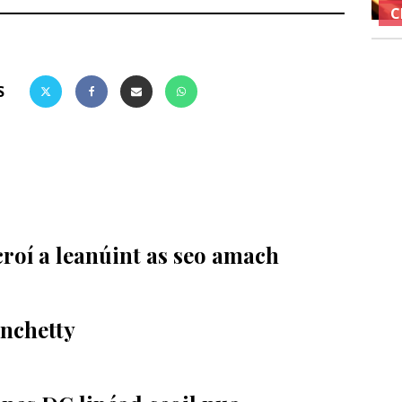
C
S
croí a leanúint as seo amach
nchetty