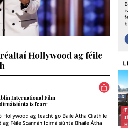
B
i
f
b
 réaltaí Hollywood ag féile
L
th
ublin International Film
idirnáisiúnta is fearr
T
ó Hollywood ag teacht go Baile Átha Cliath le
s
 ag Féile Scannán Idirnáisiúnta Bhaile Átha
H