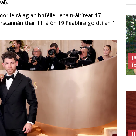
al).
r le rá ag an bhféile, lena n-áirítear 17
scannán thar 11 lá ón 19 Feabhra go dtí an 1
J
i
H