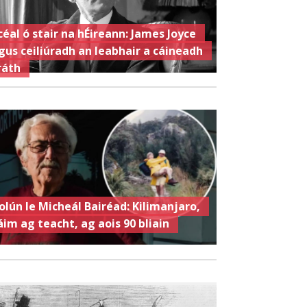
céal ó stair na hÉireann: James Joyce
gus ceiliúradh an leabhair a cáineadh
ráth
olún le Micheál Bairéad: Kilimanjaro,
áim ag teacht, ag aois 90 bliain