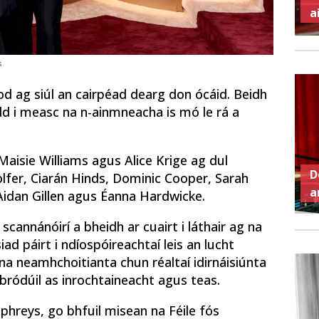
a
s
d ag siúl an cairpéad dearg don ócáid. Beidh
udd i measc na n-ainmneacha is mó le rá a
 Maisie Williams agus Alice Krige ag dul
D
olfer, Ciarán Hinds, Dominic Cooper, Sarah
a
Aidan Gillen agus Éanna Hardwicke.
scannánóirí a bheidh ar cuairt i láthair ag na
ad páirt i ndíospóireachtaí leis an lucht
a neamhchoitianta chun réaltaí idirnáisiúnta
á bródúil as inrochtaineacht agus teas.
mphreys, go bhfuil misean na Féile fós