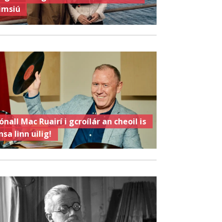
imsiú
ónall Mac Ruairí i gcroílár an cheoil is
nsa linn uilig!