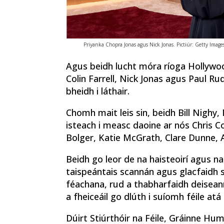
Priyanka Chopra Jonas agus Nick Jonas. Pictiúr: Getty Image
Agus beidh lucht móra ríoga Hollywoo
Colin Farrell, Nick Jonas agus Paul R
bheidh i láthair.
Chomh mait leis sin, beidh Bill Nighy,
isteach i measc daoine ar nós Chris C
Bolger, Katie McGrath, Clare Dunne, 
Beidh go leor de na haisteoirí agus na 
taispeántais scannán agus glacfaidh si
féachana, rud a thabharfaidh deiseann
a fheiceáil go dlúth i suíomh féile at
Dúirt Stiúrthóir na Féile, Gráinne Hu