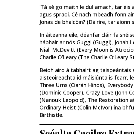
‘Tá sé go maith le dul amach, tar éis 
agus spraoi. Cé nach mbeadh fonn air
Jonas de bhalcóin? (Dáiríre, tarlaíonn s
In áiteanna eile, déanfar cláir faisné
hábhair ar nós Guggi (Guggi), Jonah
Niall McDevitt (Every Moon is Atrociou
Charlie O’Leary (The Charlie O’Leary St
Beidh aird á tabhairt ag taispeántais s
aisteoireachta idirnáisiúnta is fearr, 
Three Urns (Ciarán Hinds), Everybody D
(Dominic Cooper), Crazy Love (John Co
(Nanouk Leopold), The Restoration a
Ordinary Heist (Colin McIvor) ina bh
Birthistle.
Scéalta Gaeilge Extra