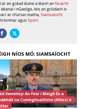
í ar an gcéad duine a léann an
Nuacht
s déanaí i nGaeilge, leis an gclúdach is
earr ar chúrsaí reatha,
Siamsaíocht
hríomhar agus
Spórt
.
ÉIGH NÍOS MÓ: SIAMSAÍOCHT
ed Sweeney: An fear i Maigh Eo a
hábháil na Comhghuaillithe (Allies) ó
itler