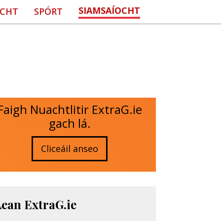
SIAMSAÍOCHT
CHT
SPÓRT
Faigh Nuachtlitir ExtraG.ie
gach lá.
Cliceáil anseo
Lean ExtraG.ie