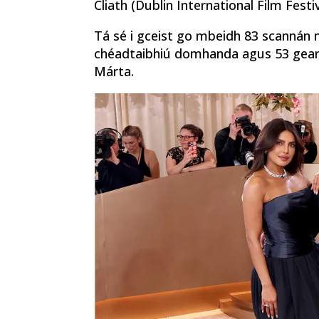
Cliath (Dublin International Film Festiv
Tá sé i gceist go mbeidh 83 scannán mó
chéadtaibhiú domhanda agus 53 gearr
Márta.