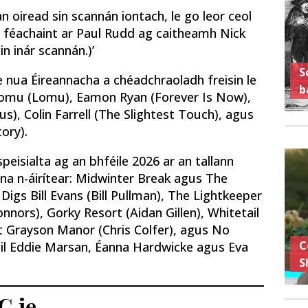
an oiread sin scannán iontach, le go leor ceol
 féachaint ar Paul Rudd ag caitheamh Nick
in inár scannán.)’
S
ise nua Éireannacha a chéadchraoladh freisin le
b
 Lomu (Lomu), Eamon Ryan (Forever Is Now),
s), Colin Farrell (The Slightest Touch), agus
ory).
peisialta ag an bhféile 2026 ar an tallann
lena n-áirítear: Midwinter Break agus The
igs Bill Evans (Bill Pullman), The Lightkeeper
nnors), Gorky Resort (Aidan Gillen), Whitetail
t Grayson Manor (Chris Colfer), agus No
C
fuil Eddie Marsan, Éanna Hardwicke agus Eva
S
G.ie