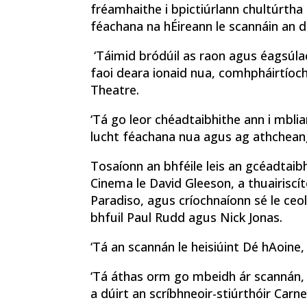
fréamhaithe i bpictiúrlann chultúrtha
féachana na hÉireann le scannáin an 
‘Táimid bródúil as raon agus éagsúlach
faoi deara ionaid nua, comhpháirtíoc
Theatre.
‘Tá go leor chéadtaibhithe ann i mblia
lucht féachana nua agus ag athcheangal
Tosaíonn an bhféile leis an gcéadta
Cinema le David Gleeson, a thuairisc
Paradiso, agus críochnaíonn sé le ceo
bhfuil Paul Rudd agus Nick Jonas.
‘Tá an scannán le heisiúint Dé hAoine,
‘Tá áthas orm go mbeidh ár scannán, P
a dúirt an scríbhneoir-stiúrthóir Carne