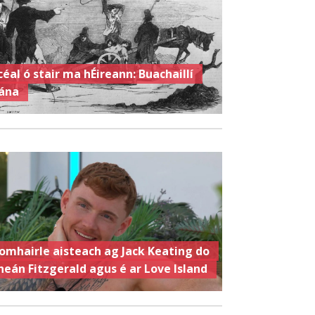
céal ó stair ma hÉireann: Buachaillí
ána
omhairle aisteach ag Jack Keating do
heán Fitzgerald agus é ar Love Island