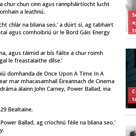
 a chur chun cinn agus rannpháirtíocht lucht
domhain a leathnú.
S
a
t chlár na bliana seo,’ a dúirt sí, ag tabhairt
t
htaí agus comhoibriú úr le Bord Gáis Energy
na, agus táimid ar bís fáilte a chur roimh
 le freastalaithe dílse.’
ibhiú domhanda de Once Upon A Time In A
ítear mar mhacasamhail Éireannach de Cinema
ldráma álainn John Carney, Power Ballad, ina
C
t
 29 Bealtaine.
ower Ballad, ag críochnú féile na bliana seo,’
y.