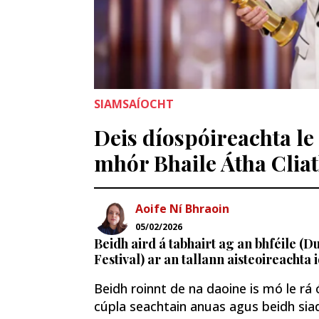
SIAMSAÍOCHT
Deis díospóireachta le
mhór Bhaile Átha Clia
Aoife Ní Bhraoin
05/02/2026
Beidh aird á tabhairt ag an bhféile (D
Festival) ar an tallann aisteoireachta 
Beidh roinnt de na daoine is mó le rá 
cúpla seachtain anuas agus beidh siad