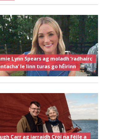
amie Lynn Spears ag moladh ‘radhairc
ontacha’ le linn turas go hÉirinn
ugh Carr ag iarraidh Croí na Féile a