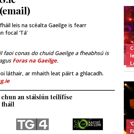
 (email)
áil leis na scéalta Gaeilge is fearr
n focal ‘Tá’
C
il faoi conas do chuid Gaeilge a fheabhsú is
l
agus
Foras na Gaeilge
.
L
i láthair, ar mhaith leat páirt a ghlacadh.
g.ie
chun an stáisiún teilifíse
 fháil
‘
F