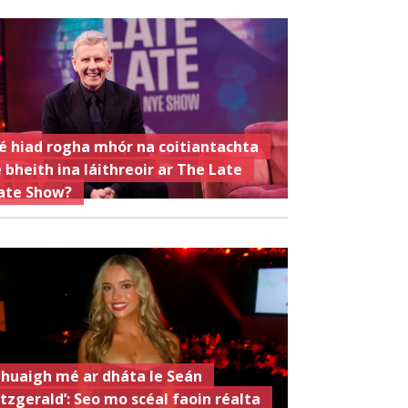
é hiad rogha mhór na coitiantachta
e bheith ina láithreoir ar The Late
ate Show?
Chuaigh mé ar dháta le Seán
itzgerald’: Seo mo scéal faoin réalta