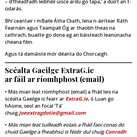
– d’fhéadfadh leibhéil uisce ardú go tapa,’ a dúirt an t-
údarás.
Bhí ceantair i mBaile Átha Cliath, lena n-áirítear Ráth
Fearnáin agus Teampall Óg ar thaobh theas na
cathrach, buailte go dona ag an báisteach leanúnacha
cheana féin.
Agus tá damáiste mór déanta do Chorcaigh.
Scéalta Gaeilge ExtraG.ie
ar fáil ar ríomhphost (email)
• Más mian leat ríomhphost (email) a fháil leis na
scéalta Gaeilge is fearr ar
ExtraG.ie
, ó Luan go
hAoine, seol an focal ‘Tá’
chuig
joeextragdotie@gmail.com
•
Más mian leat tuilleadh eolais a fháil faoi conas do
chuid Gaeilge a fheabhsú is féidir dul chuig
Conradh