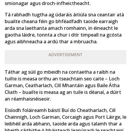
smionagar agus droch-infheictheacht.
Tá rabhadh tugtha ag údaráis áitiúla sna ceantair atá
buailte cheana féin go bhféadfadh taoide earraigh
arda sna laethanta amach romhainn, in éineacht le
gaotha láidre, tonnta a chur i dtír timpeall na gcósta
agus aibhneacha a ardú thar a mbruacha.
ADVERTISEMENT
Táthar ag súil go mbeidh na contaetha a raibh na
tuilte is measa orthu an tseachtain seo caite – Loch
Garman, Ceatharlach, Cill Mhantáin agus Baile Átha
Cliath – buailte is measa ag an tuile is déanaí, a dúirt
an réamhaisnéiseoir.
Eisíodh foláireamh báistí Buí do Cheatharlach, Cill
Chainnigh, Loch Garman, Corcaigh agus Port Láirge, le
leibhéil arda abhann, taoide arda agus talamh thar a
bheith sáithithe ó bháisteach leanúnach le seachtainí