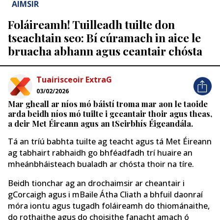
AIMSIR
Foláireamh! Tuilleadh tuilte don
tseachtain seo: Bí cúramach in aice le
bruacha abhann agus ceantair chósta
Tuairisceoir ExtraG
03/02/2026
Mar gheall ar níos mó báistí troma mar aon le taoide
arda beidh níos mó tuilte i gceantair thoir agus theas,
a deir Met Éireann agus an tSeirbhís Éigeandála.
Tá an tríú babhta tuilte ag teacht agus tá Met Éireann
ag tabhairt rabhaidh go bhféadfadh trí huaire an
mheánbháisteach bualadh ar chósta thoir na tíre.
Beidh tionchar ag an drochaimsir ar cheantair i
gCorcaigh agus i mBaile Átha Cliath a bhfuil daonraí
móra iontu agus tugadh foláireamh do thiománaithe,
do rothaithe agus do choisithe fanacht amach ó