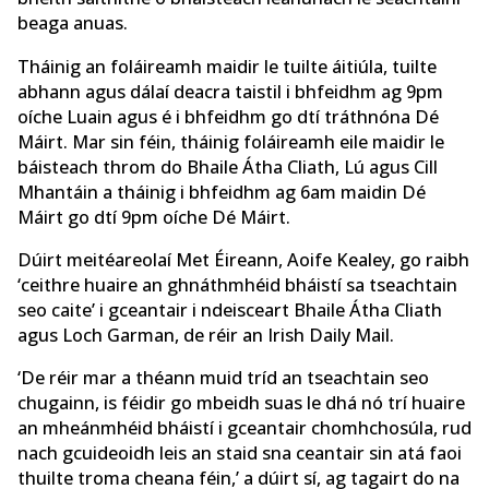
beaga anuas.
Tháinig an foláireamh maidir le tuilte áitiúla, tuilte
abhann agus dálaí deacra taistil i bhfeidhm ag 9pm
oíche Luain agus é i bhfeidhm go dtí tráthnóna Dé
Máirt. Mar sin féin, tháinig foláireamh eile maidir le
báisteach throm do Bhaile Átha Cliath, Lú agus Cill
Mhantáin a tháinig i bhfeidhm ag 6am maidin Dé
Máirt go dtí 9pm oíche Dé Máirt.
Dúirt meitéareolaí Met Éireann, Aoife Kealey, go raibh
‘ceithre huaire an ghnáthmhéid bháistí sa tseachtain
seo caite’ i gceantair i ndeisceart Bhaile Átha Cliath
agus Loch Garman, de réir an Irish Daily Mail.
‘De réir mar a théann muid tríd an tseachtain seo
chugainn, is féidir go mbeidh suas le dhá nó trí huaire
an mheánmhéid bháistí i gceantair chomhchosúla, rud
nach gcuideoidh leis an staid sna ceantair sin atá faoi
thuilte troma cheana féin,’ a dúirt sí, ag tagairt do na