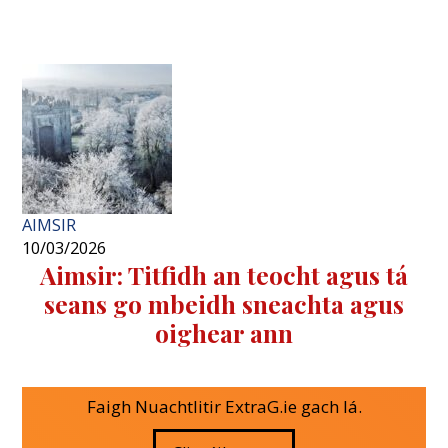
AIMSIR
10/03/2026
Aimsir: Titfidh an teocht agus tá
seans go mbeidh sneachta agus
oighear ann
Faigh Nuachtlitir ExtraG.ie gach lá.