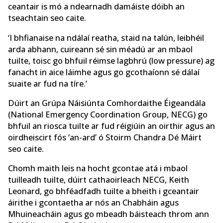
ceantair is mó a ndearnadh damáiste dóibh an
tseachtain seo caite.
‘I bhfianaise na ndálaí reatha, staid na talún, leibhéil
arda abhann, cuireann sé sin méadú ar an mbaol
tuilte, toisc go bhfuil réimse lagbhrú (low pressure) ag
fanacht in aice láimhe agus go gcothaíonn sé dálaí
suaite ar fud na tíre.’
Dúirt an Grúpa Náisiúnta Comhordaithe Éigeandála
(National Emergency Coordination Group, NECG) go
bhfuil an riosca tuilte ar fud réigiúin an oirthir agus an
oirdheiscirt fós ‘an-ard’ ó Stoirm Chandra Dé Máirt
seo caite.
Chomh maith leis na hocht gcontae atá i mbaol
tuilleadh tuilte, dúirt cathaoirleach NECG, Keith
Leonard, go bhféadfadh tuilte a bheith i gceantair
áirithe i gcontaetha ar nós an Chabháin agus
Mhuineacháin agus go mbeadh báisteach throm ann