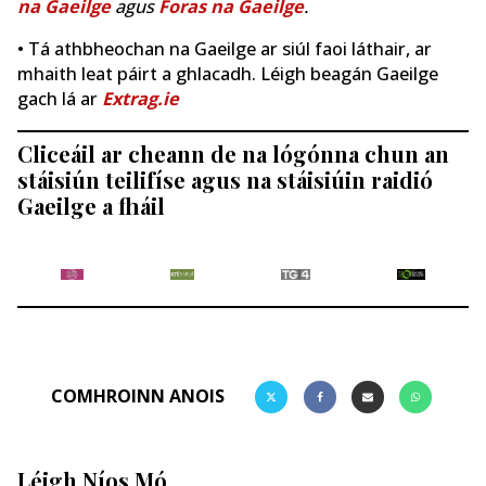
na Gaeilge
agus
Foras na Gaeilge
.
• Tá athbheochan na Gaeilge ar siúl faoi láthair, ar
mhaith leat páirt a ghlacadh. Léigh beagán Gaeilge
gach lá ar
Extrag.ie
Cliceáil ar cheann de na lógónna chun an
stáisiún teilifíse agus na stáisiúin raidió
Gaeilge a fháil
COMHROINN ANOIS
Léigh Níos Mó