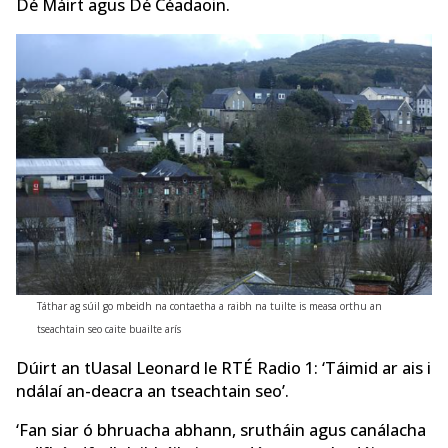
Dé Máirt agus Dé Céadaoin.
Táthar ag súil go mbeidh na contaetha a raibh na tuilte is measa orthu an
tseachtain seo caite buailte arís
Dúirt an tUasal Leonard le RTÉ Radio 1: ‘Táimid ar ais i
ndálaí an-deacra an tseachtain seo’.
‘Fan siar ó bhruacha abhann, srutháin agus canálacha