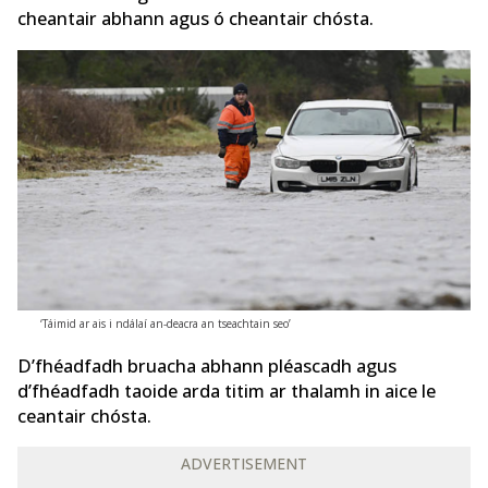
cheantair abhann agus ó cheantair chósta.
‘Táimid ar ais i ndálaí an-deacra an tseachtain seo’
D’fhéadfadh bruacha abhann pléascadh agus
d’fhéadfadh taoide arda titim ar thalamh in aice le
ceantair chósta.
ADVERTISEMENT