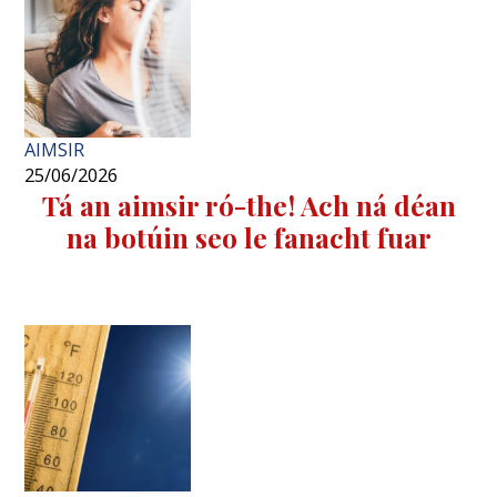
AIMSIR
25/06/2026
Tá an aimsir ró-the! Ach ná déan
na botúin seo le fanacht fuar