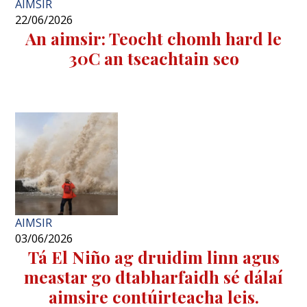
AIMSIR
22/06/2026
An aimsir: Teocht chomh hard le
30C an tseachtain seo
AIMSIR
03/06/2026
Tá El Niño ag druidim linn agus
meastar go dtabharfaidh sé dálaí
aimsire contúirteacha leis.