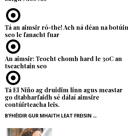
Tá an aimsir ró-the! Ach ná déan na botúin
seo le fanacht fuar
An aimsir: Teocht chomh hard le 30C an
tseachtain seo
Tá El Niño ag druidim linn agus meastar
go dtabharfaidh sé dálaí aimsire
contúirteacha leis.
B'FHÉIDIR GUR MHAITH LEAT FREISIN ...