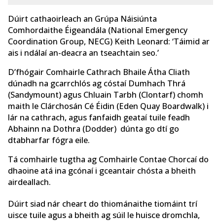
Dúirt cathaoirleach an Grúpa Náisiúnta
Comhordaithe Éigeandála (National Emergency
Coordination Group, NECG) Keith Leonard: ‘Táimid ar
ais i ndálaí an-deacra an tseachtain seo.’
D’fhógair Comhairle Cathrach Bhaile Átha Cliath
dúnadh na gcarrchlós ag cóstaí Dumhach Thrá
(Sandymount) agus Chluain Tarbh (Clontarf) chomh
maith le Clárchosán Cé Éidin (Eden Quay Boardwalk) i
lár na cathrach, agus fanfaidh geataí tuile feadh
Abhainn na Dothra (Dodder) dúnta go dtí go
dtabharfar fógra eile.
Tá comhairle tugtha ag Comhairle Contae Chorcaí do
dhaoine atá ina gcónaí i gceantair chósta a bheith
airdeallach.
Dúirt siad nár cheart do thiománaithe tiomáint trí
uisce tuile agus a bheith ag súil le huisce dromchla,