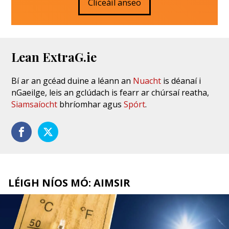
Cliceáil anseo
Lean ExtraG.ie
Bí ar an gcéad duine a léann an
Nuacht
is déanaí i
nGaeilge, leis an gclúdach is fearr ar chúrsaí reatha,
Siamsaíocht
bhríomhar agus
Spórt
.
LÉIGH NÍOS MÓ: AIMSIR