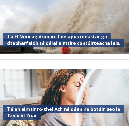
Tá El Niño ag druidim linn agus meastar go
dtabharfaidh sé dálaí aimsire contúirteacha leis.
Tá an aimsir ró-the! Ach ná déan na botúin seo le
fanacht fuar