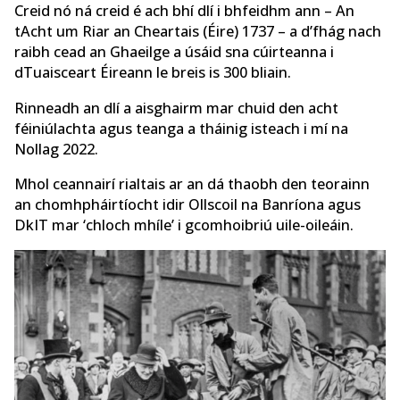
Creid nó ná creid é ach bhí dlí i bhfeidhm ann – An
tAcht um Riar an Cheartais (Éire) 1737 – a d’fhág nach
raibh cead an Ghaeilge a úsáid sna cúirteanna i
dTuaisceart Éireann le breis is 300 bliain.
Rinneadh an dlí a aisghairm mar chuid den acht
féiniúlachta agus teanga a tháinig isteach i mí na
Nollag 2022.
Mhol ceannairí rialtais ar an dá thaobh den teorainn
an chomhpháirtíocht idir Ollscoil na Banríona agus
DkIT mar ‘chloch mhíle’ i gcomhoibriú uile-oileáin.