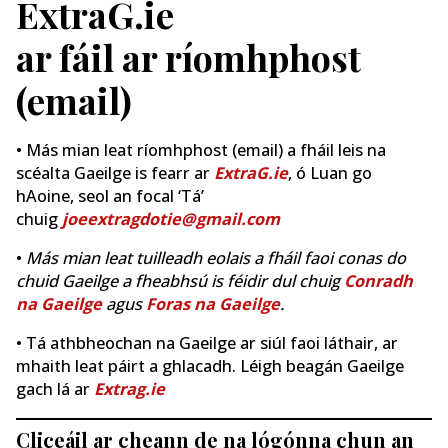
ExtraG.ie
ar fáil ar ríomhphost
(email)
• Más mian leat ríomhphost (email) a fháil leis na
scéalta Gaeilge is fearr ar
ExtraG.ie
, ó Luan go
hAoine, seol an focal ‘Tá’
chuig
joeextragdotie@gmail.com
•
Más mian leat tuilleadh eolais a fháil faoi conas do
chuid Gaeilge a fheabhsú is féidir dul chuig
Conradh
na Gaeilge
agus
Foras na Gaeilge
.
• Tá athbheochan na Gaeilge ar siúl faoi láthair, ar
mhaith leat páirt a ghlacadh. Léigh beagán Gaeilge
gach lá ar
Extrag.ie
Cliceáil ar cheann de na lógónna chun an