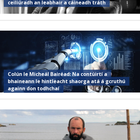
ceiliúradh an leabhair a cáineadh tráth
Colún le Micheál Bairéad: Na contúirtí a
bhaineann le hintleacht shaorga atá á gcruthú
againn don todhchaí