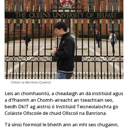
Ollscoil na Banríona (Queens)
Leis an chomhaontú, a cheadaigh an dá institiúid agus
a d’fhaomh an Chomh-aireacht an tseachtain seo,
beidh DkIT ag aistriú ó Institiúid Teicneolaíochta go
Coláiste Ollscoile de chuid Ollscoil na Banríona.
Tá síniú foirmiúil le bheith ann an mhí seo chugainn,