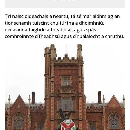
Trí naisc oideachais a neartú, tá sé mar aidhm ag an
tionscnamh tuiscint chultúrtha a dhoimhniú,
deiseanna taighde a fheabhsú, agus spás
comhroinnte d’fheabhsú agus d’nuálaíocht a chruthú.