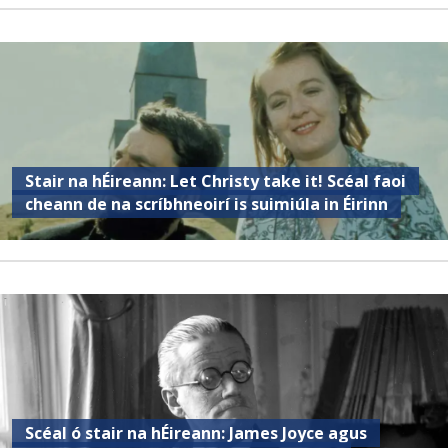
Stair na hÉireann: Let Christy take it! Scéal faoi
cheann de na scríbhneoirí is suimiúla in Éirinn
Scéal ó stair na hÉireann: James Joyce agus