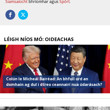
Siamsaíocht
bhríomhar agus
Spórt
.
LÉIGH NÍOS MÓ: OIDEACHAS
Colún le Micheál Bairéad: An bhfuil ord an
domhain ag dul i dtreo ceannairí nua údarásach?