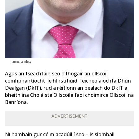
James Lawless
Agus an tseachtain seo d’fhógair an ollscoil
comhpháirtíocht le hInstitiúid Teicneolaíochta Dhún
Dealgan (DkIT), rud a réitíonn an bealach do DkIT a
bheith ina Choláiste Ollscoile faoi choimirce Ollscoil na
Banríona.
ADVERTISEMENT
Ní hamháin gur céim acadúil í seo – is siombail