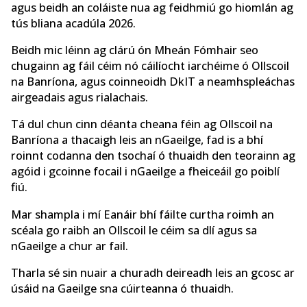
agus beidh an coláiste nua ag feidhmiú go hiomlán ag
tús bliana acadúla 2026.
Beidh mic léinn ag clárú ón Mheán Fómhair seo
chugainn ag fáil céim nó cáilíocht iarchéime ó Ollscoil
na Banríona, agus coinneoidh DkIT a neamhspleáchas
airgeadais agus rialachais.
Tá dul chun cinn déanta cheana féin ag Ollscoil na
Banríona a thacaigh leis an nGaeilge, fad is a bhí
roinnt codanna den tsochaí ó thuaidh den teorainn ag
agóid i gcoinne focail i nGaeilge a fheiceáil go poiblí
fiú.
Mar shampla i mí Eanáir bhí fáilte curtha roimh an
scéala go raibh an Ollscoil le céim sa dlí agus sa
nGaeilge a chur ar fail.
Tharla sé sin nuair a churadh deireadh leis an gcosc ar
úsáid na Gaeilge sna cúirteanna ó thuaidh.