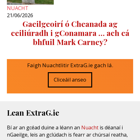
NUACHT
21/06/2026
Gaeilgeoirí ó Cheanada ag
ceiliúradh i gConamara … ach cá
bhfuil Mark Carney?
Faigh Nuachtlitir ExtraG.ie gach lá.
Cliceáil anseo
Lean ExtraG.ie
Bí ar an gcéad duine a léann an
Nuacht
is déanaí i
nGaeilge, leis an gclúdach is fearr ar chúrsaí reatha,