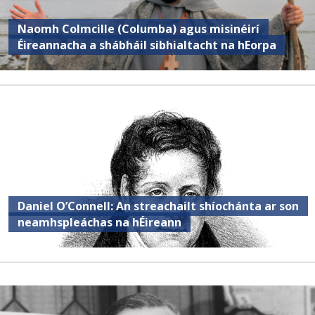
Naomh Colmcille (Columba) agus misinéirí
Éireannacha a shábháil sibhialtacht na hEorpa
Daniel O’Connell: An streachailt shíochánta ar son
neamhspleáchas na hÉireann