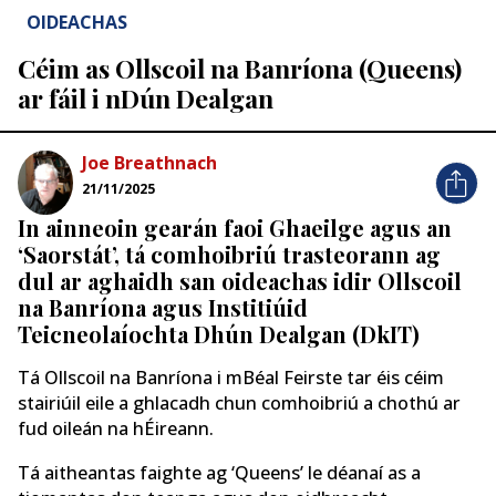
OIDEACHAS
Céim as Ollscoil na Banríona (Queens)
ar fáil i nDún Dealgan
Joe Breathnach
21/11/2025
In ainneoin gearán faoi Ghaeilge agus an
‘Saorstát’, tá comhoibriú trasteorann ag
dul ar aghaidh san oideachas idir Ollscoil
na Banríona agus Institiúid
Teicneolaíochta Dhún Dealgan (DkIT)
Tá Ollscoil na Banríona i mBéal Feirste tar éis céim
stairiúil eile a ghlacadh chun comhoibriú a chothú ar
fud oileán na hÉireann.
Tá aitheantas faighte ag ‘Queens’ le déanaí as a