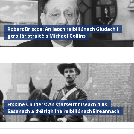
Robert Briscoe: An laoch reibiliúnach Giúdach i
gcroílár straitéis Michael Collins
Erskine Childers: An státseirbhíseach dílis
Sasanach a d’éirigh ina reibiliúnach Éireannach