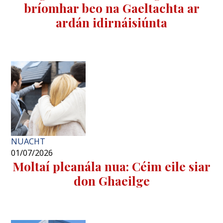
bríomhar beo na Gaeltachta ar
ardán idirnáisiúnta
NUACHT
01/07/2026
Moltaí pleanála nua: Céim eile siar
don Ghaeilge