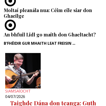
Moltaí pleanála nua: Céim eile siar don
Ghaeilge
An bhfuil Lidl go maith don Ghaeltacht?
B'FHÉIDIR GUR MHAITH LEAT FREISIN ...
SIAMSAÍOCHT
04/07/2026
Taighde Dána don teanga: Guth