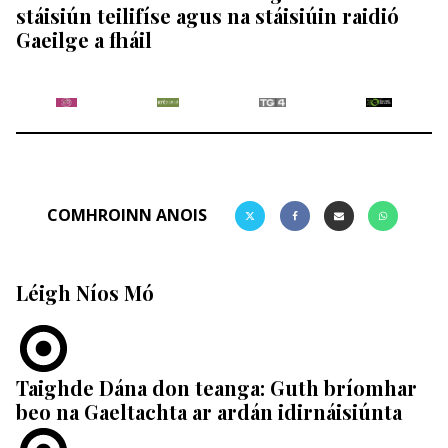
stáisiún teilifíse agus na stáisiúin raidió
Gaeilge a fháil
COMHROINN ANOIS
Léigh Níos Mó
Taighde Dána don teanga: Guth bríomhar
beo na Gaeltachta ar ardán idirnáisiúnta