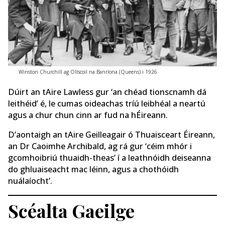
Winston Churchill ag Ollscoil na Banríona (Queens) i 1926
Dúirt an tAire Lawless gur ‘an chéad tionscnamh dá
leithéid’ é, le cumas oideachas tríú leibhéal a neartú
agus a chur chun cinn ar fud na hÉireann.
D’aontaigh an tAire Geilleagair ó Thuaisceart Éireann,
an Dr Caoimhe Archibald, ag rá gur ‘céim mhór i
gcomhoibriú thuaidh-theas’ í a leathnóidh deiseanna
do ghluaiseacht mac léinn, agus a chothóidh
nuálaíocht’.
Scéalta Gaeilge