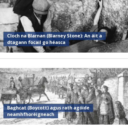
Cloch na Blarnan (Blarney Stone): An áit a
dtagann focail go héasca
Baghcat (Boycott) agus rath agóide
neamhfhoréigneach