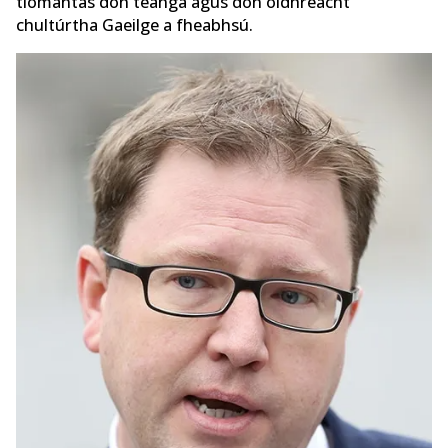
tiomantas don teanga agus don oidhreacht
chultúrtha Gaeilge a fheabhsú.