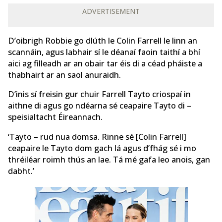
ADVERTISEMENT
D’oibrigh Robbie go dlúth le Colin Farrell le linn an
scannáin, agus labhair sí le déanaí faoin taithí a bhí
aici ag filleadh ar an obair tar éis di a céad pháiste a
thabhairt ar an saol anuraidh.
D’inis sí freisin gur chuir Farrell Tayto criospaí in
aithne di agus go ndéarna sé ceapaire Tayto di –
speisialtacht Éireannach.
‘Tayto – rud nua domsa. Rinne sé [Colin Farrell]
ceapaire le Tayto dom gach lá agus d’fhág sé i mo
thréiléar roimh thús an lae. Tá mé gafa leo anois, gan
dabht.’