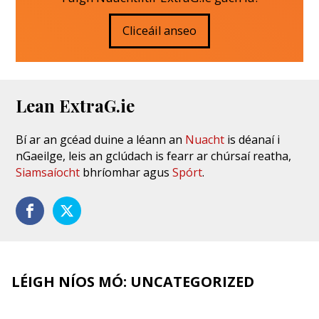
Cliceáil anseo
Lean ExtraG.ie
Bí ar an gcéad duine a léann an
Nuacht
is déanaí i
nGaeilge, leis an gclúdach is fearr ar chúrsaí reatha,
Siamsaíocht
bhríomhar agus
Spórt
.
LÉIGH NÍOS MÓ: UNCATEGORIZED