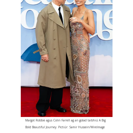
Margot Robbie agus Colin Farrell ag an gcéad taibhiú A Big
Bold Beautiful Journey. Pictiúr: Samir Hussein/WireImage