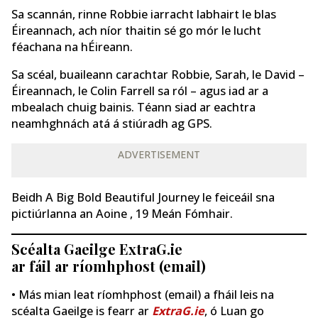
Sa scannán, rinne Robbie iarracht labhairt le blas
Éireannach, ach níor thaitin sé go mór le lucht
féachana na hÉireann.
Sa scéal, buaileann carachtar Robbie, Sarah, le David –
Éireannach, le Colin Farrell sa ról – agus iad ar a
mbealach chuig bainis. Téann siad ar eachtra
neamhghnách atá á stiúradh ag GPS.
ADVERTISEMENT
Beidh A Big Bold Beautiful Journey le feiceáil sna
pictiúrlanna an Aoine , 19 Meán Fómhair.
Scéalta Gaeilge ExtraG.ie
ar fáil ar ríomhphost (email)
• Más mian leat ríomhphost (email) a fháil leis na
scéalta Gaeilge is fearr ar
ExtraG.ie
, ó Luan go