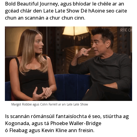
Bold Beautiful Journey, agus bhíodar le chéile ar an
gcéad chlár den Late Late Show Dé hAoine seo caite
chun an scannán a chur chun cinn.
Margot Robbie agus Colin Farrell ar an Late Late Show
Is scannán rómánsúil fantaisíochta é seo, stiúrtha ag
Kogonada, agus tá Phoebe Waller-Bridge
ó Fleabag agus Kevin Kline ann freisin.