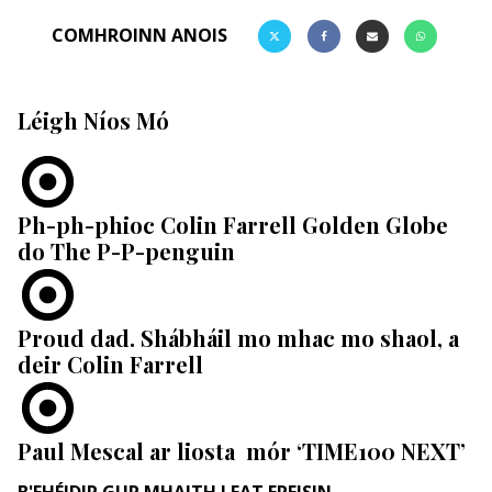
COMHROINN ANOIS
Léigh Níos Mó
Ph-ph-phioc Colin Farrell Golden Globe
do The P-P-penguin
Proud dad. Shábháil mo mhac mo shaol, a
deir Colin Farrell
Paul Mescal ar liosta mór ‘TIME100 NEXT’
B'FHÉIDIR GUR MHAITH LEAT FREISIN ...