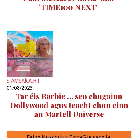
‘TIME100 NEXT’
SIAMSAÍOCHT
01/08/2023
Tar éis Barbie … seo chugainn
Dollywood agus teacht chun cinn
an Martell Universe
Faigh Nuachtlitir ExtraG.ie gach lá.