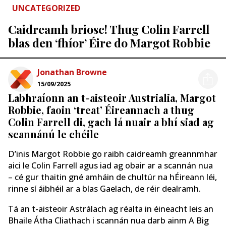
UNCATEGORIZED
Caidreamh briosc! Thug Colin Farrell
blas den ‘fhíor’ Éire do Margot Robbie
Jonathan Browne
15/09/2025
Labhraíonn an t-aisteoir Austrialia, Margot
Robbie, faoin ‘treat’ Éireannach a thug
Colin Farrell di, gach lá nuair a bhí siad ag
scannánú le chéile
D’inis Margot Robbie go raibh caidreamh greannmhar
aici le Colin Farrell agus iad ag obair ar a scannán nua
– cé gur thaitin gné amháin de chultúr na hÉireann léi,
rinne sí áibhéil ar a blas Gaelach, de réir dealramh.
Tá an t-aisteoir Astrálach ag réalta in éineacht leis an
Bhaile Átha Cliathach i scannán nua darb ainm A Big