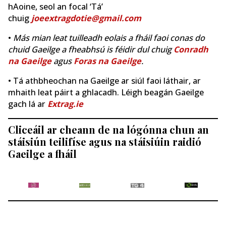
hAoine, seol an focal ‘Tá’
chuig
joeextragdotie@gmail.com
•
Más mian leat tuilleadh eolais a fháil faoi conas do
chuid Gaeilge a fheabhsú is féidir dul chuig
Conradh
na Gaeilge
agus
Foras na Gaeilge
.
• Tá athbheochan na Gaeilge ar siúl faoi láthair, ar
mhaith leat páirt a ghlacadh. Léigh beagán Gaeilge
gach lá ar
Extrag.ie
Cliceáil ar cheann de na lógónna chun an
stáisiún teilifíse agus na stáisiúin raidió
Gaeilge a fháil