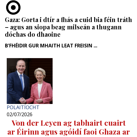
Gaza: Gorta i dtír a fhás a cuid bia féin tráth
– agus an siopa beag milseán a thugann
dóchas do dhaoine
B'FHÉIDIR GUR MHAITH LEAT FREISIN ...
POLAITÍOCHT
02/07/2026
Von der Leyen ag tabhairt cuairt
ar Éirinn agus agóidí faoi Ghaza ar