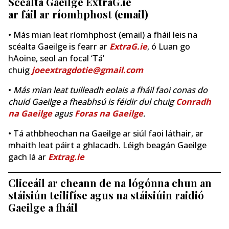
Scéalta Gaeilge ExtraG.ie
ar fáil ar ríomhphost (email)
• Más mian leat ríomhphost (email) a fháil leis na
scéalta Gaeilge is fearr ar
ExtraG.ie
, ó Luan go
hAoine, seol an focal ‘Tá’
chuig
joeextragdotie@gmail.com
•
Más mian leat tuilleadh eolais a fháil faoi conas do
chuid Gaeilge a fheabhsú is féidir dul chuig
Conradh
na Gaeilge
agus
Foras na Gaeilge
.
• Tá athbheochan na Gaeilge ar siúl faoi láthair, ar
mhaith leat páirt a ghlacadh. Léigh beagán Gaeilge
gach lá ar
Extrag.ie
Cliceáil ar cheann de na lógónna chun an
stáisiún teilifíse agus na stáisiúin raidió
Gaeilge a fháil