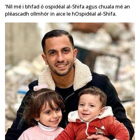
‘Níl mé i bhfad ó ospidéal al-Shifa agus chuala mé an
pléascadh ollmhór in aice le hOspidéal al-Shifa.