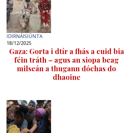
IDIRNÁISIÚNTA
18/12/2025
Gaza: Gorta i dtír a fhás a cuid bia
féin tráth – agus an siopa beag
milseán a thugann dóchas do
dhaoine