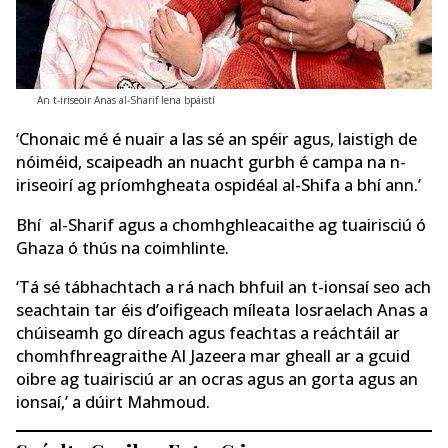
An t-iriseoir Anas al-Sharif lena bpáistí
‘Chonaic mé é nuair a las sé an spéir agus, laistigh de
nóiméid, scaipeadh an nuacht gurbh é campa na n-
iriseoirí ag príomhgheata ospidéal al-Shifa a bhí ann.’
Bhí al-Sharif agus a chomhghleacaithe ag tuairisciú ó
Ghaza ó thús na coimhlinte.
‘Tá sé tábhachtach a rá nach bhfuil an t-ionsaí seo ach
seachtain tar éis d’oifigeach míleata Iosraelach Anas a
chúiseamh go díreach agus feachtas a reáchtáil ar
chomhfhreagraithe Al Jazeera mar gheall ar a gcuid
oibre ag tuairisciú ar an ocras agus an gorta agus an
ionsaí,’ a dúirt Mahmoud.