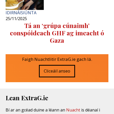
IDIRNÁISIÚNTA
25/11/2025
Tá an ‘grúpa cúnaimh’
conspóideach GHF ag imeacht ó
Gaza
Faigh Nuachtlitir ExtraG.ie gach lá.
Cliceáil anseo
Lean ExtraG.ie
Bí ar an gcéad duine a léann an
Nuacht
is déanaí i