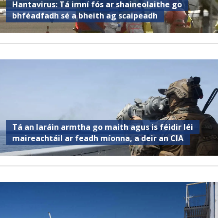
Hantavirus: Tá imní fós ar shaineolaithe go
bhféadfadh sé a bheith ag scaipeadh
Tá an Iaráin armtha go maith agus is féidir léi
maireachtáil ar feadh míonna, a deir an CIA