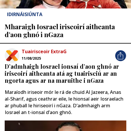
IDIRNÁISIÚNTA
Mharaigh Iosrael iriseoirí aitheanta
d’aon ghnó i nGaza
Tuairisceoir ExtraG
11/08/2025
D’admhaigh Iosrael ionsaí d’aon ghnó ar
iriseoirí aitheanta atá ag tuairisciú ar an
ngorta agus ar na maruithe i nGaza
Maraíodh iriseoir mór le rá de chuid Al Jazeera, Anas
al-Sharif, agus ceathrar eile, le hionsaí aeir Iosraelach
ar phuball le hiriseoirí i nGaza. D’admhaigh arm
Iosrael an t-ionsaí d’aon ghnó.