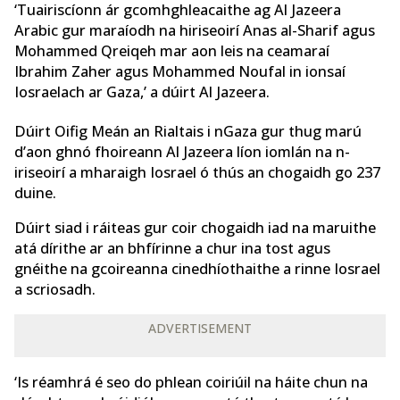
‘Tuairiscíonn ár gcomhghleacaithe ag Al Jazeera
Arabic gur maraíodh na hiriseoirí Anas al-Sharif agus
Mohammed Qreiqeh mar aon leis na ceamaraí
Ibrahim Zaher agus Mohammed Noufal in ionsaí
Iosraelach ar Gaza,’ a dúirt Al Jazeera.
Dúirt Oifig Meán an Rialtais i nGaza gur thug marú
d’aon ghnó fhoireann Al Jazeera líon iomlán na n-
iriseoirí a mharaigh Iosrael ó thús an chogaidh go 237
duine.
Dúirt siad i ráiteas gur coir chogaidh iad na maruithe
atá dírithe ar an bhfírinne a chur ina tost agus
gnéithe na gcoireanna cinedhíothaithe a rinne Iosrael
a scriosadh.
ADVERTISEMENT
‘Is réamhrá é seo do phlean coiriúil na háite chun na