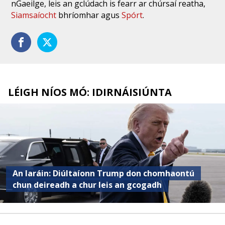
nGaeilge, leis an gclúdach is fearr ar chúrsaí reatha,
Siamsaíocht
bhríomhar agus
Spórt
.
LÉIGH NÍOS MÓ: IDIRNÁISIÚNTA
An Iaráin: Diúltaíonn Trump don chomhaontú
chun deireadh a chur leis an gcogadh