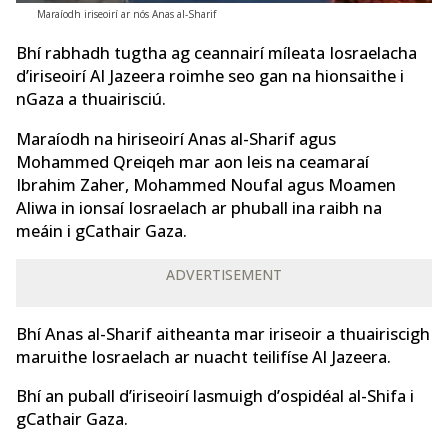
Maraíodh iriseoirí ar nós Anas al-Sharif
Bhí rabhadh tugtha ag ceannairí míleata Iosraelacha
d’iriseoirí Al Jazeera roimhe seo gan na hionsaithe i
nGaza a thuairisciú.
Maraíodh na hiriseoirí Anas al-Sharif agus
Mohammed Qreiqeh mar aon leis na ceamaraí
Ibrahim Zaher, Mohammed Noufal agus Moamen
Aliwa in ionsaí Iosraelach ar phuball ina raibh na
meáin i gCathair Gaza.
ADVERTISEMENT
Bhí Anas al-Sharif aitheanta mar iriseoir a thuairiscigh
maruithe Iosraelach ar nuacht teilifíse Al Jazeera.
Bhí an puball d’iriseoirí lasmuigh d’ospidéal al-Shifa i
gCathair Gaza.