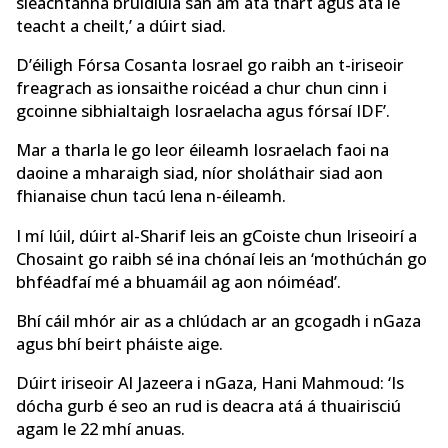
sléachtanna brúidiúla san am atá thart agus atá le
teacht a cheilt,’ a dúirt siad.
D’éiligh Fórsa Cosanta Iosrael go raibh an t-iriseoir
freagrach as ionsaithe roicéad a chur chun cinn i
gcoinne sibhialtaigh Iosraelacha agus fórsaí IDF’.
Mar a tharla le go leor éileamh Iosraelach faoi na
daoine a mharaigh siad, níor sholáthair siad aon
fhianaise chun tacú lena n-éileamh.
I mí Iúil, dúirt al-Sharif leis an gCoiste chun Iriseoirí a
Chosaint go raibh sé ina chónaí leis an ‘mothúchán go
bhféadfaí mé a bhuamáil ag aon nóiméad’.
Bhí cáil mhór air as a chlúdach ar an gcogadh i nGaza
agus bhí beirt pháiste aige.
Dúirt iriseoir Al Jazeera i nGaza, Hani Mahmoud: ‘Is
dócha gurb é seo an rud is deacra atá á thuairisciú
agam le 22 mhí anuas.