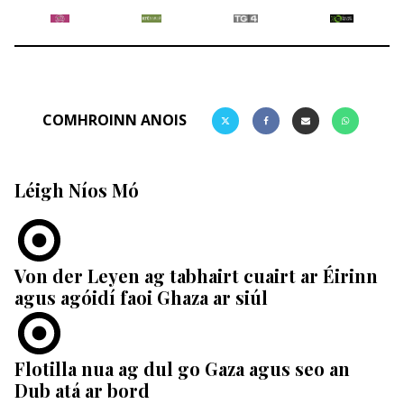
COMHROINN ANOIS
Léigh Níos Mó
Von der Leyen ag tabhairt cuairt ar Éirinn
agus agóidí faoi Ghaza ar siúl
Flotilla nua ag dul go Gaza agus seo an
Dub atá ar bord