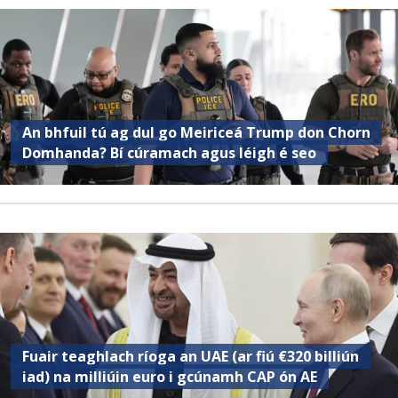
An bhfuil tú ag dul go Meiriceá Trump don Chorn
Domhanda? Bí cúramach agus léigh é seo
Fuair ​​teaghlach ríoga an UAE (ar fiú €320 billiún
iad) na milliúin euro i gcúnamh CAP ón AE