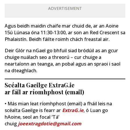
ADVERTISEMENT
Agus beidh maidin chaife mar chuid de, ar an Aoine
15ú Lúnasa óna 11:30-13:00, ar son an Red Crescent sa
Phalaistín. Beidh fáilte roimh chách freastal air.
Deir Glór na nGael go bhfuil siad bródúil as an gcur
chuige nuálach seo a threorú – cur chuige a
neartaíonn an teanga, an pobal agus an spraoi i saol
na dteaghlach.
Scéalta Gaeilge ExtraG.ie
ar fáil ar ríomhphost (email)
• Más mian leat ríomhphost (email) a fháil leis na
scéalta Gaeilge is fearr ar
ExtraG.ie
, ó Luan go
hAoine, seol an focal ‘Tá’
chuig
joeextragdotie@gmail.com