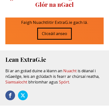
Glór na nGael
Faigh Nuachtlitir ExtraG.ie gach lá.
Cliceáil anseo
Lean ExtraG.ie
Bí ar an gcéad duine a léann an
Nuacht
is déanaí i
nGaeilge, leis an gclúdach is fearr ar chúrsaí reatha,
Siamsaíocht
bhríomhar agus
Spórt
.