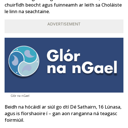
chuirfidh beocht agus fuinneamh ar leith sa Choláiste
le linn na seachtaine.
ADVERTISEMENT
Glór na nGael
Beidh na hócáidí ar siúl go dtí Dé Sathairn, 16 Lúnasa,
agus is fíorshaoire í – gan aon ranganna ná teagasc
foirmiúil.