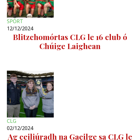
SPÓRT
12/12/2024
Blitzchomórtas CLG le 16 club ó
Chúige Laighean
CLG
02/12/2024
Ag ceiliúradh na Gaeilge sa CLG le