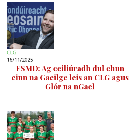
CLG
16/11/2025
FSMD: Ag ceiliúradh dul chun
cinn na Gaeilge leis an CLG agus
Glór na nGael