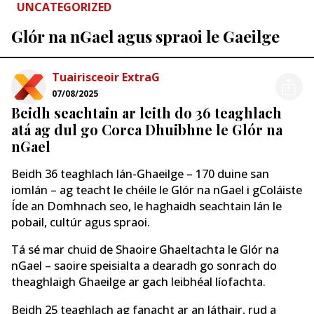
UNCATEGORIZED
Glór na nGael agus spraoi le Gaeilge
Tuairisceoir ExtraG
07/08/2025
Beidh seachtain ar leith do 36 teaghlach
atá ag dul go Corca Dhuibhne le Glór na
nGael
Beidh 36 teaghlach lán-Ghaeilge – 170 duine san
iomlán – ag teacht le chéile le Glór na nGael i gColáiste
Íde an Domhnach seo, le haghaidh seachtain lán le
pobail, cultúr agus spraoi.
Tá sé mar chuid de Shaoire Ghaeltachta le Glór na
nGael – saoire speisialta a dearadh go sonrach do
theaghlaigh Ghaeilge ar gach leibhéal líofachta.
Beidh 25 teaghlach ag fanacht ar an láthair, rud a