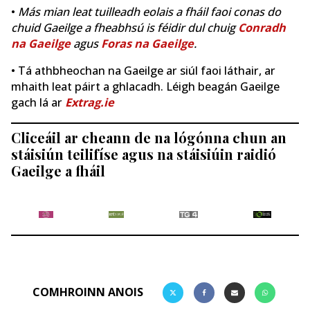
•
Más mian leat tuilleadh eolais a fháil faoi conas do
chuid Gaeilge a fheabhsú is féidir dul chuig
Conradh
na Gaeilge
agus
Foras na Gaeilge
.
• Tá athbheochan na Gaeilge ar siúl faoi láthair, ar
mhaith leat páirt a ghlacadh. Léigh beagán Gaeilge
gach lá ar
Extrag.ie
Cliceáil ar cheann de na lógónna chun an
stáisiún teilifíse agus na stáisiúin raidió
Gaeilge a fháil
COMHROINN ANOIS