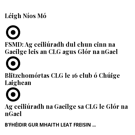
Léigh Níos Mó
FSMD: Ag ceiliúradh dul chun cinn na
Gaeilge leis an CLG agus Glór na nGael
Blitzchomórtas CLG le 16 club ó Chúige
Laighean
Ag ceiliúradh na Gaeilge sa CLG le Glór na
nGael
B'FHÉIDIR GUR MHAITH LEAT FREISIN ...