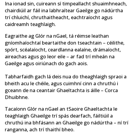
Ina ionad sin, cuireann sí timpeallacht shuaimhneach,
chairdiúil ar fáil ina labhraítear Gaeilge go nádúrtha
trí chluichí, chruthaitheacht, eachtraíocht agus
caidreamh teaghlaigh.
Eagraithe ag Glór na nGael, tá réimse leathan
gníomhaíochtaí beartaithe don tseachtain – céilithe,
spórt, scéalaíocht, ceardlanna ealaíne, drámaíocht,
aireachas agus go leor eile – ar fad trí mheán na
Gaeilge agus oiriúnach do gach aois.
Tabharfaidh gach lá deis nua do theaghlaigh spraoi a
bheith acu le chéile, agus cuimhní cinn a chruthú i
gceann de na ceantair Ghaeltachta is áille – Corca
Dhuibhne.
Tacaíonn Glór na nGael an tSaoire Ghaeltachta le
teaghlaigh Ghaeilge trí spás dearfach, fáiltiúil a
chruthú ina bhfásann an Ghaeilge go nádúrtha – ní trí
ranganna, ach trí thaithí bheo.