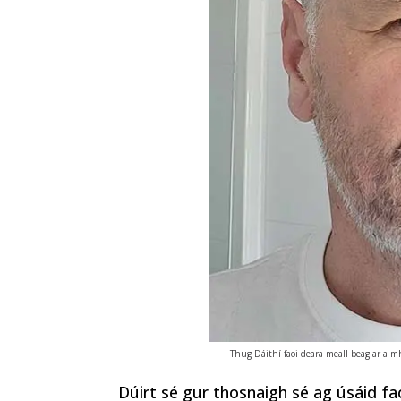
Thug Dáithí faoi deara meall beag ar a m
Dúirt sé gur thosnaigh sé ag úsáid fac