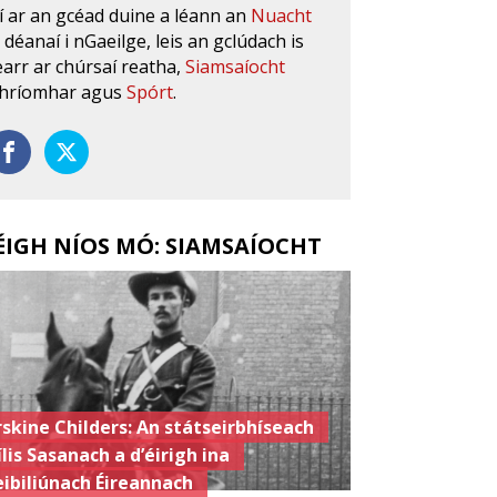
í ar an gcéad duine a léann an
Nuacht
s déanaí i nGaeilge, leis an gclúdach is
earr ar chúrsaí reatha,
Siamsaíocht
hríomhar agus
Spórt
.
ÉIGH NÍOS MÓ: SIAMSAÍOCHT
rskine Childers: An státseirbhíseach
ílis Sasanach a d’éirigh ina
eibiliúnach Éireannach