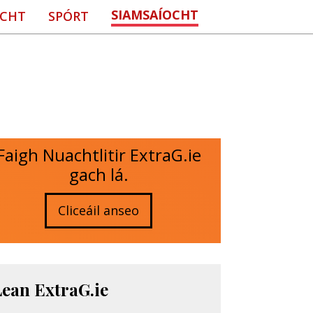
SIAMSAÍOCHT
CHT
SPÓRT
Faigh Nuachtlitir ExtraG.ie
gach lá.
Cliceáil anseo
Lean ExtraG.ie