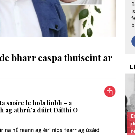
B
i
f
b
 de bharr easpa thuiscint ar
L
a saoire le hola linbh – a
h ag athrú,’a dúirt Dáithí O
E
d
r na hÉireann ag éirí níos fearr ag úsáid
r