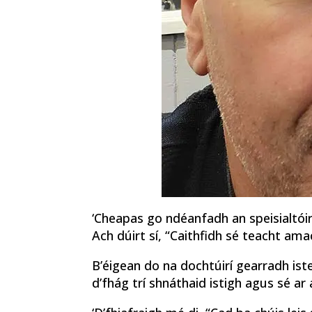
‘Cheapas go ndéanfadh an speisialtói
Ach dúirt sí, “Caithfidh sé teacht am
B’éigean do na dochtúirí gearradh ist
d’fhág trí shnáthaid istigh agus sé a