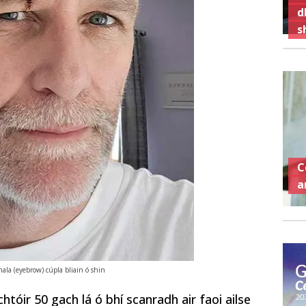
d
s
C
a
hala (eyebrow) cúpla bliain ó shin
htóir 50 gach lá ó bhí scanradh air faoi ailse