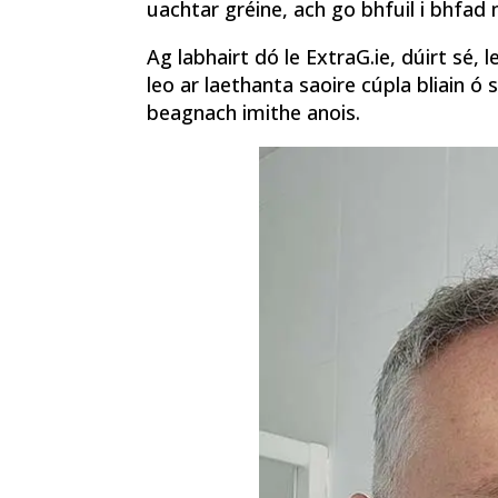
uachtar gréine, ach go bhfuil i bhfad
Ag labhairt dó le ExtraG.ie, dúirt sé, l
leo ar laethanta saoire cúpla bliain ó 
beagnach imithe anois.