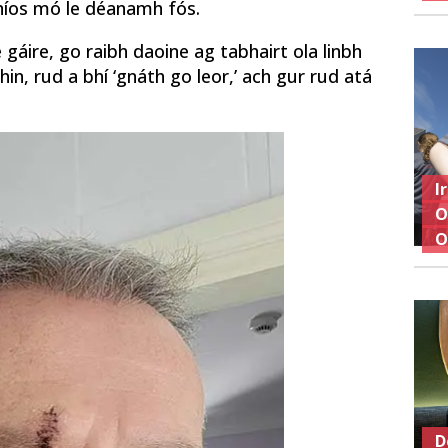
 níos mó le déanamh fós.
e gáire, go raibh daoine ag tabhairt ola linbh
shin, rud a bhí ‘gnáth go leor,’ ach gur rud atá
I
O
O
D