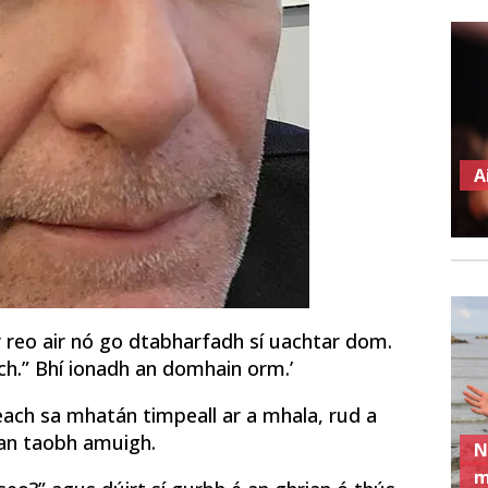
A
r reo air nó go dtabharfadh sí uachtar dom.
ach.” Bhí ionadh an domhain orm.’
each sa mhatán timpeall ar a mhala, rud a
r an taobh amuigh.
N
m