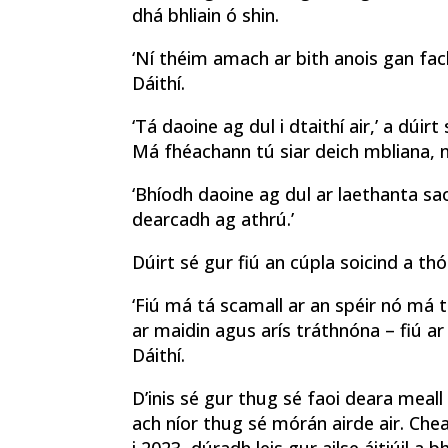
dhá bhliain ó shin.
‘Ní théim amach ar bith anois gan facht
Dáithí.
‘Tá daoine ag dul i dtaithí air,’ a dúirt
Má fhéachann tú siar deich mbliana, ní
‘Bhíodh daoine ag dul ar laethanta saoi
dearcadh ag athrú.’
Dúirt sé gur fiú an cúpla soicind a th
‘Fiú má tá scamall ar an spéir nó má 
ar maidin agus arís tráthnóna – fiú a
Dáithí.
D’inis sé gur thug sé faoi deara meall
ach níor thug sé mórán airde air. Chea
i 2023, dúradh leis gur ailse áitiúil a bh