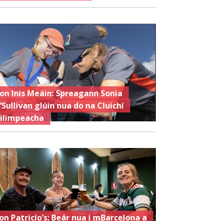
ron Inis Meáin: Spreagann Sonia
’Sullivan glúin nua do na Cluichí
ilimpeacha
on Patricio’s: Beár nua i mBarcelona a