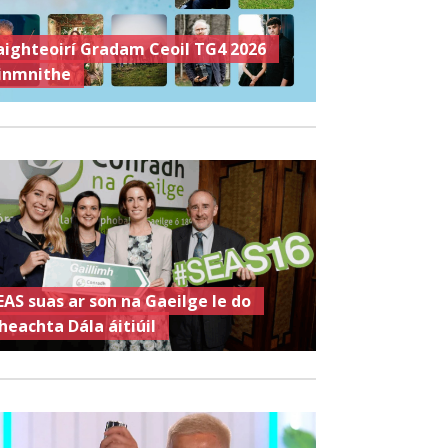
aighteoirí Gradam Ceoil TG4 2026
inmnithe
EAS suas ar son na Gaeilge le do
heachta Dála áitiúil