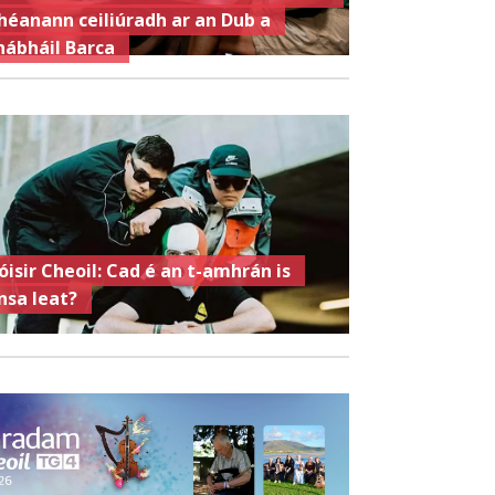
héanann ceiliúradh ar an Dub a
hábháil Barca
óisir Cheoil: Cad é an t-amhrán is
nsa leat?