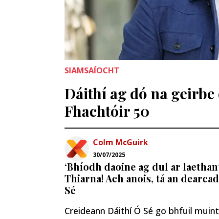
SIAMSAÍOCHT
Dáithí ag dó na geirbe
Fhachtóir 50
Colm McGuirk
30/07/2025
‘Bhíodh daoine ag dul ar laethant
Thiarna! Ach anois, tá an dearcad
Sé
Creideann Dáithí Ó Sé go bhfuil muinti