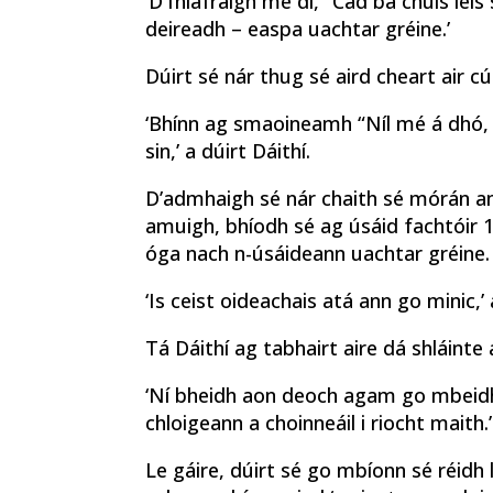
‘D’fhiafraigh mé di, “Cad ba chúis leis
deireadh – easpa uachtar gréine.’
Dúirt sé nár thug sé aird cheart air cúp
‘Bhínn ag smaoineamh “Níl mé á dhó, t
sin,’ a dúirt Dáithí.
D’admhaigh sé nár chaith sé mórán ama
amuigh, bhíodh sé ag úsáid fachtóir 10
óga nach n-úsáideann uachtar gréine.
‘Is ceist oideachais atá ann go minic,’ 
Tá Dáithí ag tabhairt aire dá shláinte
‘Ní bheidh aon deoch agam go mbeidh 
chloigeann a choinneáil i riocht maith.’
Le gáire, dúirt sé go mbíonn sé réidh le