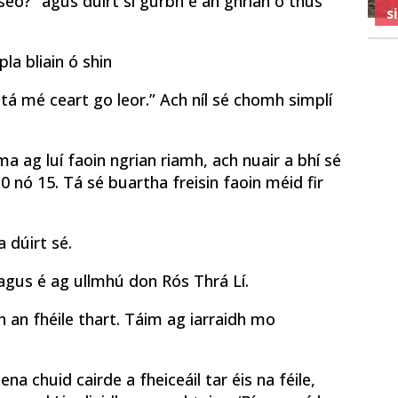
 seo?” agus dúirt sí gurbh é an ghrian ó thús
s
la bliain ó shin
á mé ceart go leor.” Ach níl sé chomh simplí
 ag luí faoin ngrian riamh, ach nuair a bhí sé
 nó 15. Tá sé buartha freisin faoin méid fir
a dúirt sé.
 agus é ag ullmhú don Rós Thrá Lí.
an fhéile thart. Táim ag iarraidh mo
na chuid cairde a fheiceáil tar éis na féile,