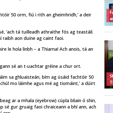
F
óir 50 orm, fiú i rith an gheimhridh,’ a deir
a
 sé, ‘ach tá tuilleadh athraithe fós ag teastáil.
 raibh aon duine ag caint faoi.
re le hola linbh – a Thiarna! Ach anois, tá an
ógann sé an t-uachtar gréine a chur ort.
S
táim sa ghluaisteán, bím ag úsáid fachtóir 50
T
r chúl mo láimhe agus mé ag tiomáint,’ a dúirt
 beag ar a mhala (eyebrow) cúpla bliain ó shin,
p sé gur gruaig faoi chraiceann a bhí ann, ach
í ann.