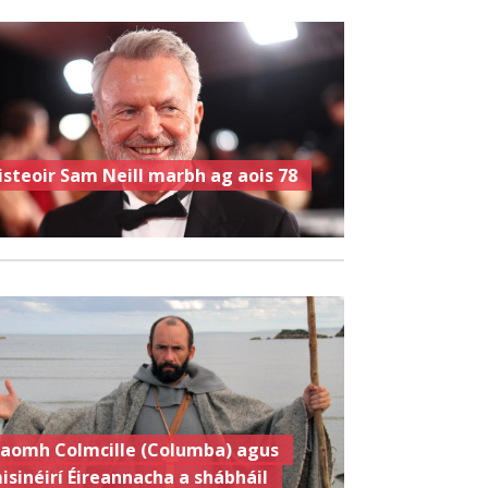
isteoir Sam Neill marbh ag aois 78
aomh Colmcille (Columba) agus
isinéirí Éireannacha a shábháil