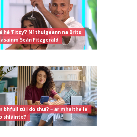
é hé ‘Fitzy’? Ní thuigeann na Brits
easainm Seán Fitzgerald
n bhfuil tú i do shuí? – ar mhaithe le
o shláinte?