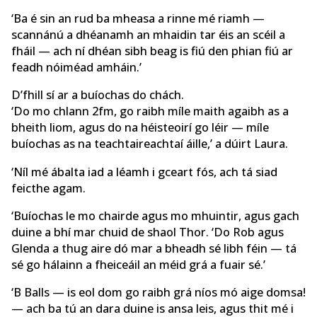
‘Ba é sin an rud ba mheasa a rinne mé riamh —
scannánú a dhéanamh an mhaidin tar éis an scéil a
fháil — ach ní dhéan sibh beag is fiú den phian fiú ar
feadh nóiméad amháin.’
D’fhill sí ar a buíochas do chách.
‘Do mo chlann 2fm, go raibh míle maith agaibh as a
bheith liom, agus do na héisteoirí go léir — míle
buíochas as na teachtaireachtaí áille,’ a dúirt Laura.
‘Níl mé ábalta iad a léamh i gceart fós, ach tá siad
feicthe agam.
‘Buíochas le mo chairde agus mo mhuintir, agus gach
duine a bhí mar chuid de shaol Thor. ‘Do Rob agus
Glenda a thug aire dó mar a bheadh sé libh féin — tá
sé go hálainn a fheiceáil an méid grá a fuair sé.’
‘B Balls — is eol dom go raibh grá níos mó aige domsa!
— ach ba tú an dara duine is ansa leis, agus thit mé i