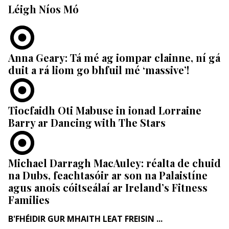
Léigh Níos Mó
Anna Geary: Tá mé ag iompar clainne, ní gá
duit a rá liom go bhfuil mé ‘massive’!
Tiocfaidh Oti Mabuse in ionad Lorraine
Barry ar Dancing with The Stars
Michael Darragh MacAuley: réalta de chuid
na Dubs, feachtasóir ar son na Palaistíne
agus anois cóitseálaí ar Ireland’s Fitness
Families
B'FHÉIDIR GUR MHAITH LEAT FREISIN ...