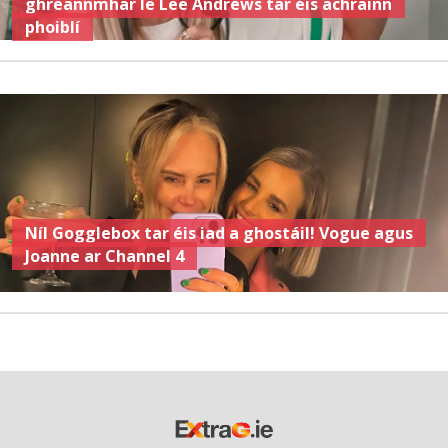
ghreannmhar le Lee Andrews tar éis achrainn
phoiblí
Níl Gogglebox tar éis iad a ghostáil! Vogue agus
Joanne ar Channel 4