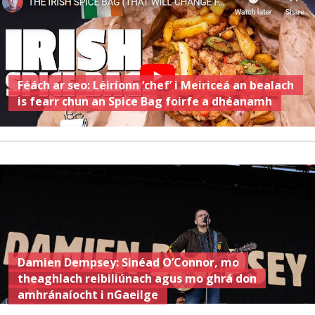
Féách ar seo: Léiríonn ‘chef’ i Meiriceá an bealach
is fearr chun an Spice Bag foirfe a dhéanamh
Damien Dempsey: Sinéad O’Connor, mo
theaghlach reibiliúnach agus mo ghrá don
amhránaíocht i nGaeilge