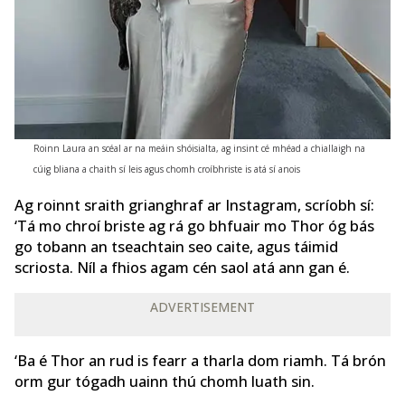
Roinn Laura an scéal ar na meáin shóisialta, ag insint cé mhéad a chiallaigh na
cúig bliana a chaith sí leis agus chomh croíbhriste is atá sí anois
Ag roinnt sraith grianghraf ar Instagram, scríobh sí:
‘Tá mo chroí briste ag rá go bhfuair mo Thor óg bás
go tobann an tseachtain seo caite, agus táimid
scriosta. Níl a fhios agam cén saol atá ann gan é.
ADVERTISEMENT
‘Ba é Thor an rud is fearr a tharla dom riamh. Tá brón
orm gur tógadh uainn thú chomh luath sin.