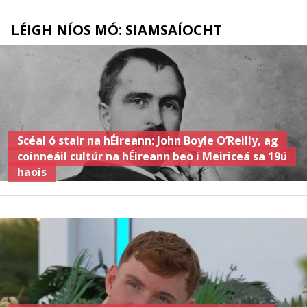
LÉIGH NÍOS MÓ: SIAMSAÍOCHT
Scéal ó stair na hÉireann: John Boyle O’Reilly, ag
coinneáil cultúr na hÉireann beo i Meiriceá sa 19ú
haois