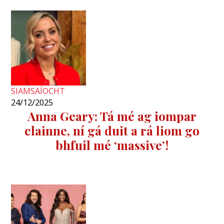
SIAMSAÍOCHT
24/12/2025
Anna Geary: Tá mé ag iompar
clainne, ní gá duit a rá liom go
bhfuil mé ‘massive’!