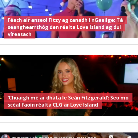
Féach air anseo! Fitzy ag canadh i nGaeilge: Tá
seanghearrthóg den réalta Love Island ag dul
víreasach
‘Chuaigh mé ar dháta le Seán Fitzgerald’: Seo mo
scéal faoin réalta CLG ar Love Island