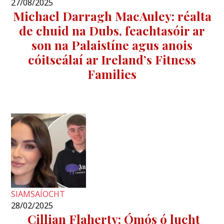
27/08/2025
Michael Darragh MacAuley: réalta
de chuid na Dubs, feachtasóir ar
son na Palaistíne agus anois
cóitseálaí ar Ireland’s Fitness
Families
SIAMSAÍOCHT
28/02/2025
Cillian Flaherty: Ómós ó lucht