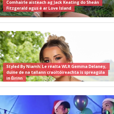
Comhairle aisteach ag Jack Keating do Sheán
Fitzgerald agus é ar Love Island
Styled By Niamh: Le réalta WLR Gemma Delaney,
duine de na tallann craoltóireachta is spreagúla
in Éirinn