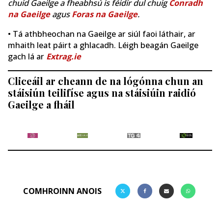
chuid Gaeilge a fheabhsú is féidir dul chuig
Conradh
na Gaeilge
agus
Foras na Gaeilge
.
• Tá athbheochan na Gaeilge ar siúl faoi láthair, ar
mhaith leat páirt a ghlacadh. Léigh beagán Gaeilge
gach lá ar
Extrag.ie
Cliceáil ar cheann de na lógónna chun an
stáisiún teilifíse agus na stáisiúin raidió
Gaeilge a fháil
COMHROINN ANOIS