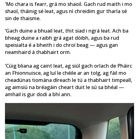
‘Mo chara is fearr, grá mo shaoil. Gach rud maith i mo
shaol, tháinig sé leat, agus ní chreidim gur tharla sé
sin de thaisme.
‘Gach duine a bhuail leat, thit siad i ngrá leat. Ach ba
bheag duine a raibh grá agat dóibh, agus ba rud
speisialta é a bheith i do chroí beag — agus gan
neamhaird á thabhairt orm.
‘Cúig bliana ag caint leat, ag siúl gach orlach de Pháirc
an Fhionnuisce, ag luí le chéile ar an tolg, ag fáil mo
cheadúnas tiomána díreach le tú a thabhairt timpeall,
ag aimsiú na bréagáin cheart duit le sú sa bhéal —
amhail is gur dodi a bhí ann.