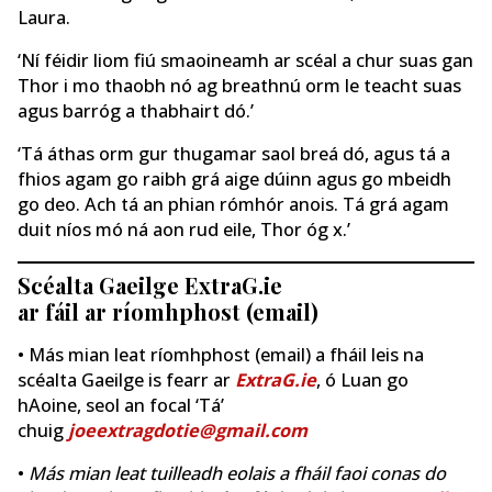
Laura.
‘Ní féidir liom fiú smaoineamh ar scéal a chur suas gan
Thor i mo thaobh nó ag breathnú orm le teacht suas
agus barróg a thabhairt dó.’
‘Tá áthas orm gur thugamar saol breá dó, agus tá a
fhios agam go raibh grá aige dúinn agus go mbeidh
go deo. Ach tá an phian rómhór anois. Tá grá agam
duit níos mó ná aon rud eile, Thor óg x.’
Scéalta Gaeilge ExtraG.ie
ar fáil ar ríomhphost (email)
• Más mian leat ríomhphost (email) a fháil leis na
scéalta Gaeilge is fearr ar
ExtraG.ie
, ó Luan go
hAoine, seol an focal ‘Tá’
chuig
joeextragdotie@gmail.com
•
Más mian leat tuilleadh eolais a fháil faoi conas do