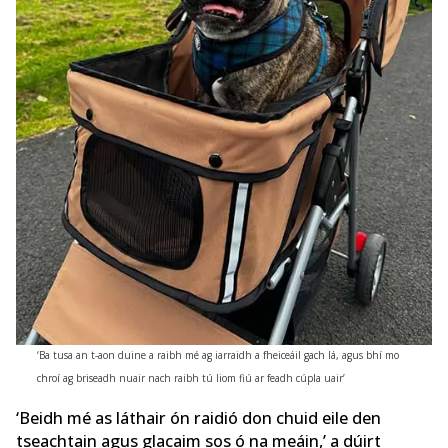
‘Ba tusa an t-aon duine a raibh mé ag iarraidh a fheiceáil gach lá, agus bhí mo
chroí ag briseadh nuair nach raibh tú liom fiú ar feadh cúpla uair’
‘Beidh mé as láthair ón raidió don chuid eile den
tseachtain agus glacaim sos ó na meáin,’ a dúirt