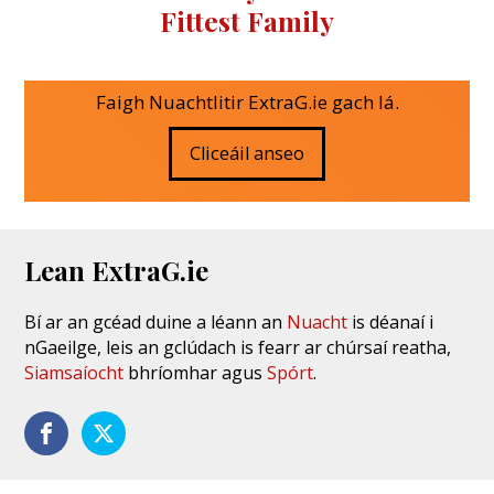
Fittest Family
Faigh Nuachtlitir ExtraG.ie gach lá.
Cliceáil anseo
Lean ExtraG.ie
Bí ar an gcéad duine a léann an
Nuacht
is déanaí i
nGaeilge, leis an gclúdach is fearr ar chúrsaí reatha,
Siamsaíocht
bhríomhar agus
Spórt
.