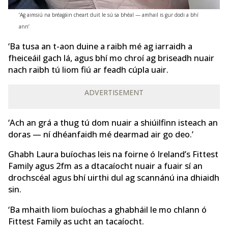
‘Ag aimsiú na bréagáin cheart duit le sú sa bhéal — amhail is gur dodi a bhí
ann’
‘Ba tusa an t-aon duine a raibh mé ag iarraidh a
fheiceáil gach lá, agus bhí mo chroí ag briseadh nuair
nach raibh tú liom fiú ar feadh cúpla uair.
ADVERTISEMENT
‘Ach an grá a thug tú dom nuair a shiúilfinn isteach an
doras — ní dhéanfaidh mé dearmad air go deo.’
Ghabh Laura buíochas leis na foirne ó Ireland’s Fittest
Family agus 2fm as a dtacaíocht nuair a fuair sí an
drochscéal agus bhí uirthi dul ag scannánú ina dhiaidh
sin.
‘Ba mhaith liom buíochas a ghabháil le mo chlann ó
Fittest Family as ucht an tacaíocht.