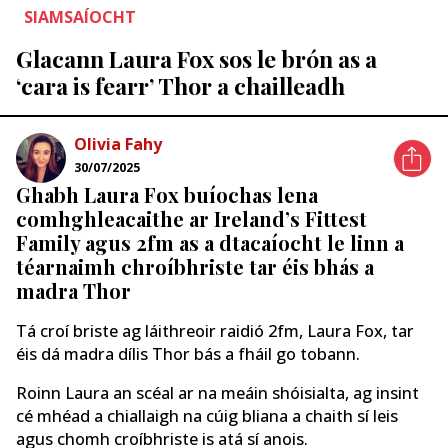
SIAMSAÍOCHT
Glacann Laura Fox sos le brón as a
‘cara is fearr’ Thor a chailleadh
Olivia Fahy
30/07/2025
Ghabh Laura Fox buíochas lena
comhghleacaithe ar Ireland’s Fittest
Family agus 2fm as a dtacaíocht le linn a
téarnaimh chroíbhriste tar éis bhás a
madra Thor
Tá croí briste ag láithreoir raidió 2fm, Laura Fox, tar
éis dá madra dílis Thor bás a fháil go tobann.
Roinn Laura an scéal ar na meáin shóisialta, ag insint
cé mhéad a chiallaigh na cúig bliana a chaith sí leis
agus chomh croíbhriste is atá sí anois.