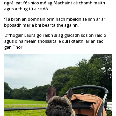
ngrá leat fós níos mó ag féachaint cé chomh maith
agus a thug tú aire dó.
‘Tá brón an domhain orm nach mbeidh sé linn ar ár
bpósadh mar a bhí beartaithe againn. ‍’
D’fhógair Laura go raibh sí ag glacadh sos ón raidió
agus ó na meáin shóisialta le dul i dtaithí ar an saol
gan Thor.