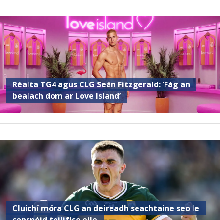
Réalta TG4 agus CLG Seán Fitzgerald: ‘Fág an
bealach dom ar Love Island’
Cluichí móra CLG an deireadh seachtaine seo le
conspóid teilifíse eile