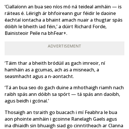
‘Ciallaíonn an bua seo níos mó ná teideal amháin — is
ráiteas é. Léirigh ár bhfoireann gur féidir le daoine
éachtaí iontacha a bhaint amach nuair a thugtar spás
dóibh le bheith iad féin,’ a dúirt Richard Forde,
Bainisteoir Peile na bhFear+.
ADVERTISEMENT
‘Táim thar a bheith bródúil as gach imreoir, ní
hamháin as a gcumas, ach as a misneach, a
seasmhacht agus a n-aontacht.
‘Tá an bua seo do gach duine a mhothaigh riamh nach
raibh spás ann dóibh sa spórt — tá spás ann daoibh,
agus beidh i gcónaí.’
Thosaigh an tsraith go buacach i mí Feabhra le bua
aon phointe amháin i gcoinne Ranelagh Gaels agus
ina dhiaidh sin bhuaigh siad go cinntitheach ar Clanna