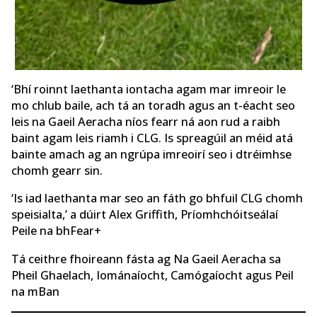
‘Bhí roinnt laethanta iontacha agam mar imreoir le
mo chlub baile, ach tá an toradh agus an t-éacht seo
leis na Gaeil Aeracha níos fearr ná aon rud a raibh
baint agam leis riamh i CLG. Is spreagúil an méid atá
bainte amach ag an ngrúpa imreoirí seo i dtréimhse
chomh gearr sin.
‘Is iad laethanta mar seo an fáth go bhfuil CLG chomh
speisialta,’ a dúirt Alex Griffith, Príomhchóitseálaí
Peile na bhFear+
Tá ceithre fhoireann fásta ag Na Gaeil Aeracha sa
Pheil Ghaelach, Iománaíocht, Camógaíocht agus Peil
na mBan