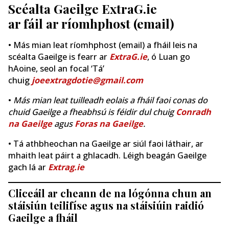
Scéalta Gaeilge ExtraG.ie
ar fáil ar ríomhphost (email)
• Más mian leat ríomhphost (email) a fháil leis na
scéalta Gaeilge is fearr ar
ExtraG.ie
, ó Luan go
hAoine, seol an focal ‘Tá’
chuig
joeextragdotie@gmail.com
•
Más mian leat tuilleadh eolais a fháil faoi conas do
chuid Gaeilge a fheabhsú is féidir dul chuig
Conradh
na Gaeilge
agus
Foras na Gaeilge
.
• Tá athbheochan na Gaeilge ar siúl faoi láthair, ar
mhaith leat páirt a ghlacadh. Léigh beagán Gaeilge
gach lá ar
Extrag.ie
Cliceáil ar cheann de na lógónna chun an
stáisiún teilifíse agus na stáisiúin raidió
Gaeilge a fháil