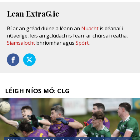
Lean ExtraG.ie
Bí ar an gcéad duine a léann an
Nuacht
is déanaí i
nGaeilge, leis an gclúdach is fearr ar chúrsaí reatha,
Siamsaíocht
bhríomhar agus
Spórt
.
LÉIGH NÍOS MÓ: CLG