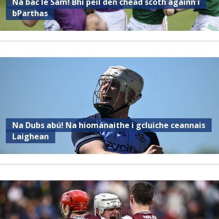
Ná bac le Sam! Bhí peil den chéad scoth againn i
bParthas
Na Dubs abú! Na hiománaithe i gcluiche ceannais
Laighean