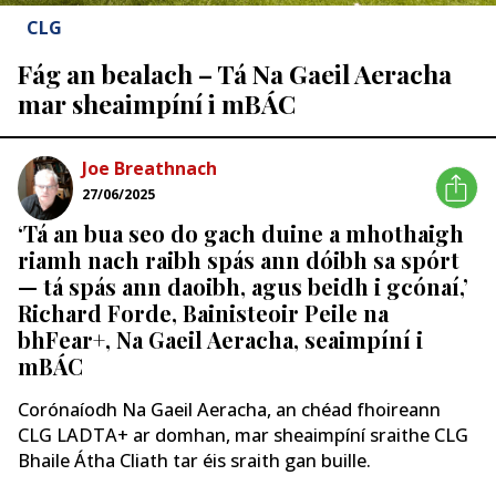
CLG
Fág an bealach – Tá Na Gaeil Aeracha
mar sheaimpíní i mBÁC
Joe Breathnach
27/06/2025
‘Tá an bua seo do gach duine a mhothaigh
riamh nach raibh spás ann dóibh sa spórt
— tá spás ann daoibh, agus beidh i gcónaí,’
Richard Forde, Bainisteoir Peile na
bhFear+, Na Gaeil Aeracha, seaimpíní i
mBÁC
Corónaíodh Na Gaeil Aeracha, an chéad fhoireann
CLG LADTA+ ar domhan, mar sheaimpíní sraithe CLG
Bhaile Átha Cliath tar éis sraith gan buille.