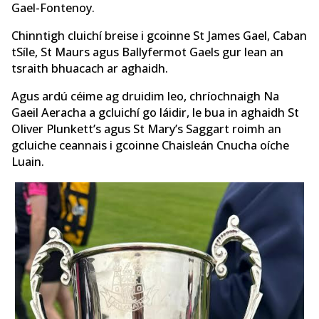
Gael-Fontenoy.
Chinntigh cluichí breise i gcoinne St James Gael, Caban
tSíle, St Maurs agus Ballyfermot Gaels gur lean an
tsraith bhuacach ar aghaidh.
Agus ardú céime ag druidim leo, chríochnaigh Na
Gaeil Aeracha a gcluichí go láidir, le bua in aghaidh St
Oliver Plunkett’s agus St Mary’s Saggart roimh an
gcluiche ceannais i gcoinne Chaisleán Cnucha oíche
Luain.