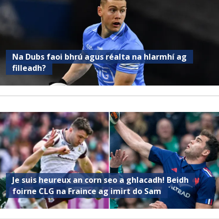
Na Dubs faoi bhrú agus réalta na hIarmhí ag
filleadh?
Je suis heureux an corn seo a ghlacadh! Beidh
foirne CLG na Fraince ag imirt do Sam