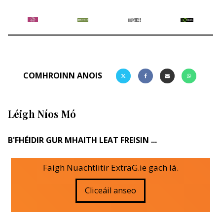
COMHROINN ANOIS
Léigh Níos Mó
B'FHÉIDIR GUR MHAITH LEAT FREISIN ...
Faigh Nuachtlitir ExtraG.ie gach lá.
Cliceáil anseo