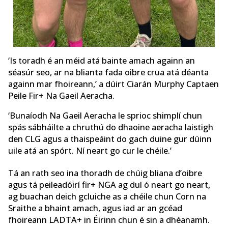
‘Is toradh é an méid atá bainte amach againn an
séasúr seo, ar na blianta fada oibre crua atá déanta
againn mar fhoireann,’ a dúirt Ciarán Murphy Captaen
Peile Fir+ Na Gaeil Aeracha.
‘Bunaíodh Na Gaeil Aeracha le sprioc shimplí chun
spás sábháilte a chruthú do dhaoine aeracha laistigh
den CLG agus a thaispeáint do gach duine gur dúinn
uile atá an spórt. Ní neart go cur le chéile.’
Tá an rath seo ina thoradh de chúig bliana d’oibre
agus tá peileadóirí fir+ NGA ag dul ó neart go neart,
ag buachan deich gcluiche as a chéile chun Corn na
Sraithe a bhaint amach, agus iad ar an gcéad
fhoireann LADTA+ in Éirinn chun é sin a dhéanamh.