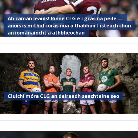
Ah camán leaids! Rinne CLG é i gcás na peile —
anois is mithid córas nua a thabhairt isteach chun
an iománaíocht a athbheochan
Cluichí móra CLG an deireadh seachtaine seo