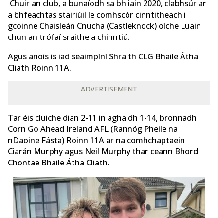
Chuir an club, a bunaíodh sa bhliain 2020, clabhsúr ar
a bhfeachtas stairiúil le comhscór cinntitheach i
gcoinne Chaisleán Cnucha (Castleknock) oíche Luain
chun an trófaí sraithe a chinntiú.
Agus anois is iad seaimpíní Shraith CLG Bhaile Átha
Cliath Roinn 11A.
ADVERTISEMENT
Tar éis cluiche dian 2-11 in aghaidh 1-14, bronnadh
Corn Go Ahead Ireland AFL (Rannóg Pheile na
nDaoine Fásta) Roinn 11A ar na comhchaptaein
Ciarán Murphy agus Neil Murphy thar ceann Bhord
Chontae Bhaile Átha Cliath.