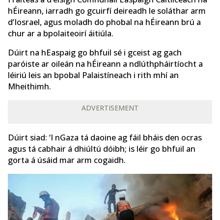
hÉireann, iarradh go gcuirfí deireadh le soláthar arm
d’Iosrael, agus moladh do phobal na hÉireann brú a
chur ar a bpolaiteoirí áitiúla.
Dúirt na hEaspaig go bhfuil sé i gceist ag gach
paróiste ar oileán na hÉireann a ndlúthpháirtíocht a
léiriú leis an bpobal Palaistíneach i rith mhí an
Mheithimh.
ADVERTISEMENT
Dúirt siad: ‘I nGaza tá daoine ag fáil bháis den ocras
agus tá cabhair á dhiúltú dóibh; is léir go bhfuil an
gorta á úsáid mar arm cogaidh.