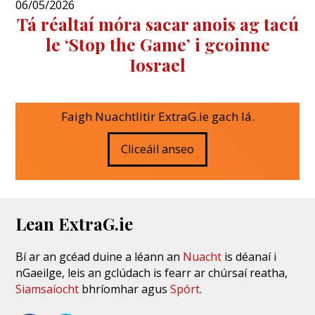
06/05/2026
Tá réaltaí móra sacar anois ag tacú
le ‘Stop the Game’ i gcoinne
Iosrael
Faigh Nuachtlitir ExtraG.ie gach lá.
Cliceáil anseo
Lean ExtraG.ie
Bí ar an gcéad duine a léann an
Nuacht
is déanaí i
nGaeilge, leis an gclúdach is fearr ar chúrsaí reatha,
Siamsaíocht
bhríomhar agus
Spórt
.