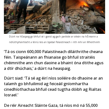
Dúirt na hEaspaig go bhfuil sé i gceist ag gach paróiste ar oileán na hÉireann a
ndlúthpháirtíocht a léiriú leis an bpobal Palaistíneach i rith mhí an Mheithimh
‘Tá os cionn 600,000 Palaistíneach díláithrithe cheana
féin. Taispeánann an fhianaise go bhfuil straitéis
chéimnithe ann chun daoine a bhaint óna dtithe agus
a dtír dhúchais,’ a dúirt na heaspaig.
Dúirt siad: ‘Tá sé ag éirí níos soiléire do dhaoine ar an
talamh go bhfuilimid ag feiceáil gníomhartha
cinedhíothachaa bhfuil cead tugtha dóibh ag Rialtas
Iosrael.’
De réir Aireacht Sláinte Gaza, tá níos mó ná 55,000