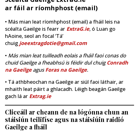
ar fáil ar ríomhphost (email)
• Más mian leat ríomhphost (email) a fháil leis na
scéalta Gaeilge is fearr ar
ExtraG.ie
, ó Luan go
hAoine, seol an focal ‘Tá’
chuig
joeextragdotie@gmail.com
•
Más mian leat tuilleadh eolais a fháil faoi conas do
chuid Gaeilge a fheabhsú is féidir dul chuig
Conradh
na Gaeilge
agus
Foras na Gaeilge
.
• Tá athbheochan na Gaeilge ar siúl faoi láthair, ar
mhaith leat páirt a ghlacadh. Léigh beagán Gaeilge
gach lá ar
Extrag.ie
Cliceáil ar cheann de na lógónna chun an
stáisiún teilifíse agus na stáisiúin raidió
Gaeilge a fháil