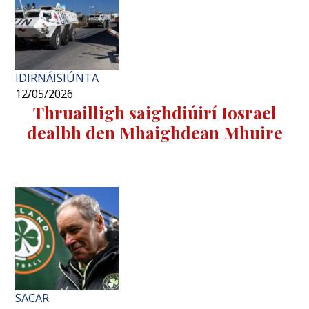
IDIRNÁISIÚNTA
12/05/2026
Thruailligh saighdiúirí Iosrael
dealbh den Mhaighdean Mhuire
SACAR