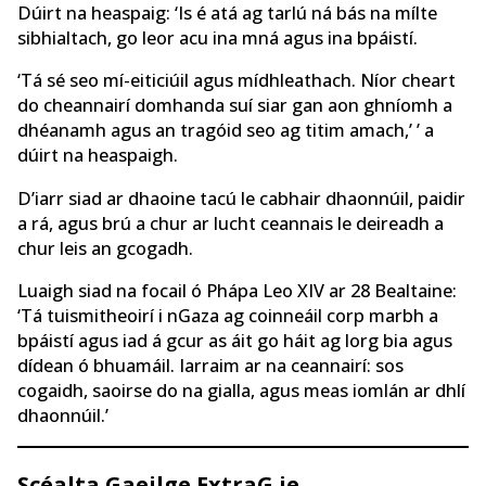
Dúirt na heaspaig: ‘Is é atá ag tarlú ná bás na mílte
sibhialtach, go leor acu ina mná agus ina bpáistí.
‘Tá sé seo mí-eiticiúil agus mídhleathach. Níor cheart
do cheannairí domhanda suí siar gan aon ghníomh a
dhéanamh agus an tragóid seo ag titim amach,’ ’ a
dúirt na heaspaigh.
D’iarr siad ar dhaoine tacú le cabhair dhaonnúil, paidir
a rá, agus brú a chur ar lucht ceannais le deireadh a
chur leis an gcogadh.
Luaigh siad na focail ó Phápa Leo XIV ar 28 Bealtaine:
‘Tá tuismitheoirí i nGaza ag coinneáil corp marbh a
bpáistí agus iad á gcur as áit go háit ag lorg bia agus
dídean ó bhuamáil. Iarraim ar na ceannairí: sos
cogaidh, saoirse do na gialla, agus meas iomlán ar dhlí
dhaonnúil.’
Scéalta Gaeilge ExtraG.ie