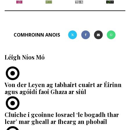
COMHROINN ANOIS
Léigh Níos Mó
Von der Leyen ag tabhairt cuairt ar Éirinn
agus agóidí faoi Ghaza ar siúl
Cluiche i gcoinne Iosrael ‘le bogadh thar
lear’ mar gheall ar fhearg an phobail