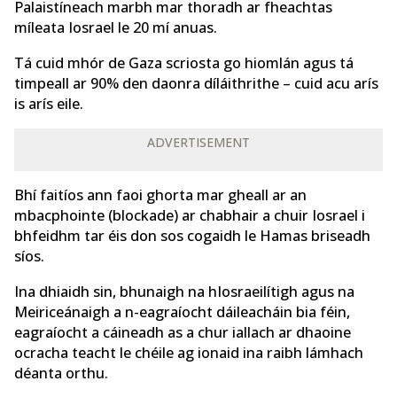
Palaistíneach marbh mar thoradh ar fheachtas
míleata Iosrael le 20 mí anuas.
Tá cuid mhór de Gaza scriosta go hiomlán agus tá
timpeall ar 90% den daonra díláithrithe – cuid acu arís
is arís eile.
ADVERTISEMENT
Bhí faitíos ann faoi ghorta mar gheall ar an
mbacphointe (blockade) ar chabhair a chuir Iosrael i
bhfeidhm tar éis don sos cogaidh le Hamas briseadh
síos.
Ina dhiaidh sin, bhunaigh na hIosraeilítigh agus na
Meiriceánaigh a n-eagraíocht dáileacháin bia féin,
eagraíocht a cáineadh as a chur iallach ar dhaoine
ocracha teacht le chéile ag ionaid ina raibh lámhach
déanta orthu.