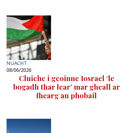
NUACHT
08/06/2026
Cluiche i gcoinne Iosrael ‘le
bogadh thar lear’ mar gheall ar
fhearg an phobail