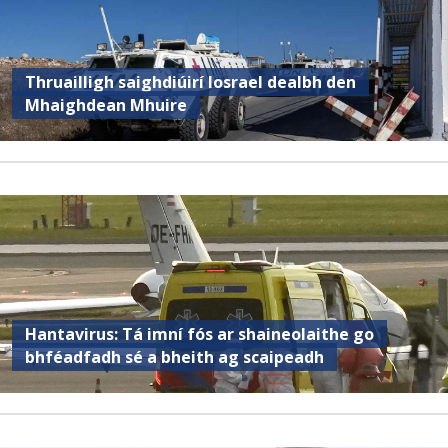
Thruailligh saighdiúirí Iosrael dealbh den
Mhaighdean Mhuire
Hantavirus: Tá imní fós ar shaineolaithe go
bhféadfadh sé a bheith ag scaipeadh