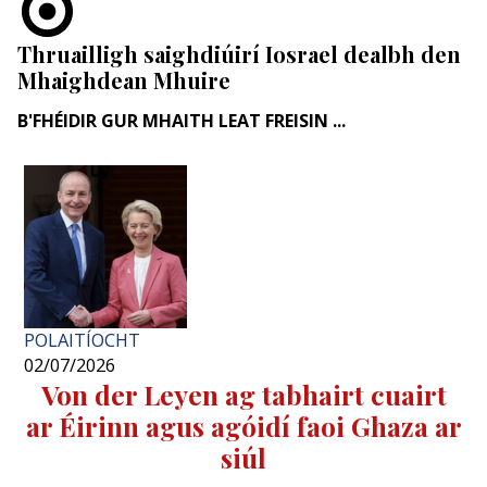
Thruailligh saighdiúirí Iosrael dealbh den
Mhaighdean Mhuire
B'FHÉIDIR GUR MHAITH LEAT FREISIN ...
POLAITÍOCHT
02/07/2026
Von der Leyen ag tabhairt cuairt
ar Éirinn agus agóidí faoi Ghaza ar
siúl