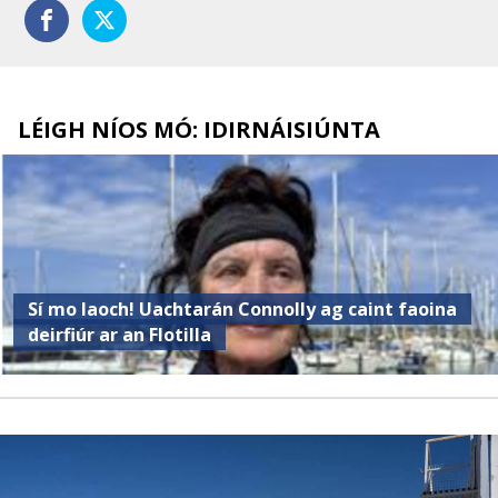
LÉIGH NÍOS MÓ: IDIRNÁISIÚNTA
Sí mo laoch! Uachtarán Connolly ag caint faoina
deirfiúr ar an Flotilla