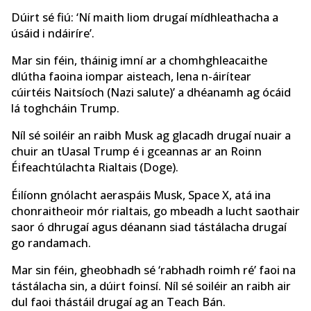
Dúirt sé fiú: ‘Ní maith liom drugaí mídhleathacha a
úsáid i ndáiríre’.
Mar sin féin, tháinig imní ar a chomhghleacaithe
dlútha faoina iompar aisteach, lena n-áirítear
cúirtéis Naitsíoch (Nazi salute)’ a dhéanamh ag ócáid ​​
lá toghcháin Trump.
Níl sé soiléir an raibh Musk ag glacadh drugaí nuair a
chuir an tUasal Trump é i gceannas ar an Roinn
Éifeachtúlachta Rialtais (Doge).
Éilíonn gnólacht aeraspáis Musk, Space X, atá ina
chonraitheoir mór rialtais, go mbeadh a lucht saothair
saor ó dhrugaí agus déanann siad tástálacha drugaí
go randamach.
Mar sin féin, gheobhadh sé ‘rabhadh roimh ré’ faoi na
tástálacha sin, a dúirt foinsí. Níl sé soiléir an raibh air
dul faoi thástáil drugaí ag an Teach Bán.