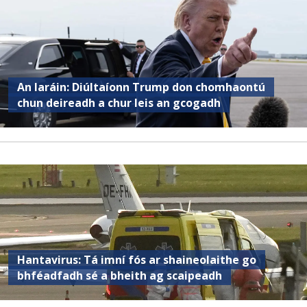
An Iaráin: Diúltaíonn Trump don chomhaontú
chun deireadh a chur leis an gcogadh
Hantavirus: Tá imní fós ar shaineolaithe go
bhféadfadh sé a bheith ag scaipeadh