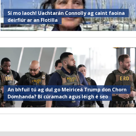
Sí mo laoch! Uachtarán Connolly ag caint faoina
deirfiúr ar an Flotilla
An bhfuil tú ag dul go Meiriceá Trump don Chorn
Domhanda? Bí cúramach agus léigh é seo