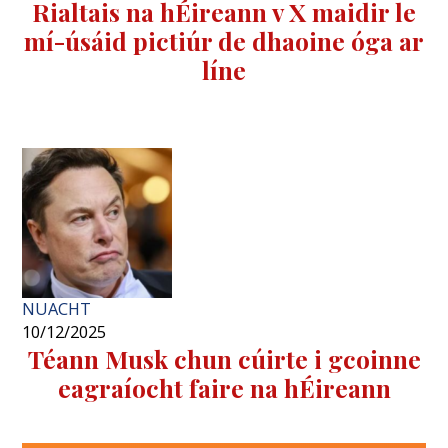
Rialtais na hÉireann v X maidir le
mí-úsáid pictiúr de dhaoine óga ar
líne
NUACHT
10/12/2025
Téann Musk chun cúirte i gcoinne
eagraíocht faire na hÉireann