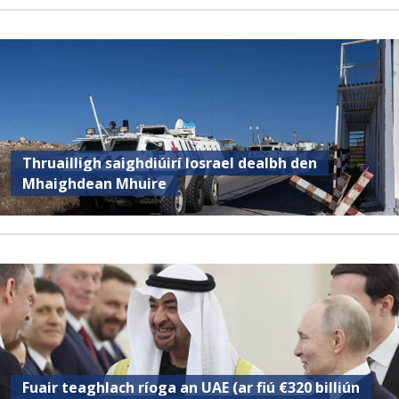
Thruailligh saighdiúirí Iosrael dealbh den
Mhaighdean Mhuire
Fuair ​​teaghlach ríoga an UAE (ar fiú €320 billiún