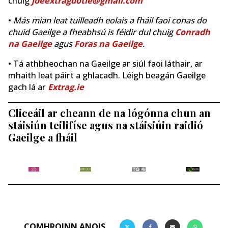
chuig
joeextragdotie@gmail.com
•
Más mian leat tuilleadh eolais a fháil faoi conas do
chuid Gaeilge a fheabhsú is féidir dul chuig
Conradh
na Gaeilge
agus
Foras na Gaeilge
.
• Tá athbheochan na Gaeilge ar siúl faoi láthair, ar
mhaith leat páirt a ghlacadh. Léigh beagán Gaeilge
gach lá ar
Extrag.ie
Cliceáil ar cheann de na lógónna chun an
stáisiún teilifíse agus na stáisiúin raidió
Gaeilge a fháil
COMHROINN ANOIS