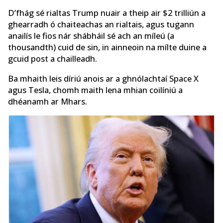
D’fhág sé rialtas Trump nuair a theip air $2 trilliún a
ghearradh ó chaiteachas an rialtais, agus tugann
anailís le fios nár shábháil sé ach an míleú (a
thousandth) cuid de sin, in ainneoin na mílte duine a
gcuid post a chailleadh.
Ba mhaith leis díriú anois ar a ghnólachtaí Space X
agus Tesla, chomh maith lena mhian coilíniú a
dhéanamh ar Mhars.