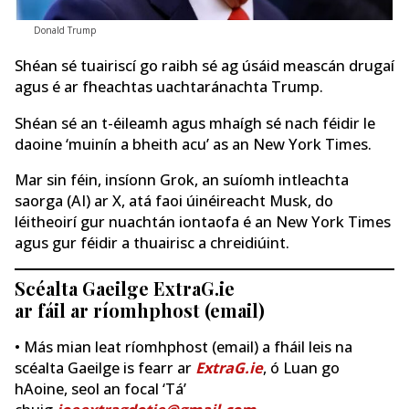
Donald Trump
Shéan sé tuairiscí go raibh sé ag úsáid meascán drugaí
agus é ar fheachtas uachtaránachta Trump.
Shéan sé an t-éileamh agus mhaígh sé nach féidir le
daoine ‘muinín a bheith acu’ as an New York Times.
Mar sin féin, insíonn Grok, an suíomh intleachta
saorga (AI) ar X, atá faoi úinéireacht Musk, do
léitheoirí gur nuachtán iontaofa é an New York Times
agus gur féidir a thuairisc a chreidiúint.
Scéalta Gaeilge ExtraG.ie
ar fáil ar ríomhphost (email)
• Más mian leat ríomhphost (email) a fháil leis na
scéalta Gaeilge is fearr ar
ExtraG.ie
, ó Luan go
hAoine, seol an focal ‘Tá’