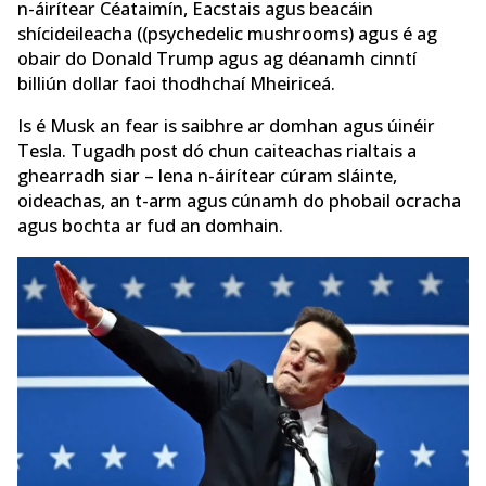
n-áirítear Céataimín, Eacstais agus beacáin
shícideileacha ((psychedelic mushrooms) agus é ag
obair do Donald Trump agus ag déanamh cinntí
billiún dollar faoi thodhchaí Mheiriceá.
Is é Musk an fear is saibhre ar domhan agus úinéir
Tesla. Tugadh post dó chun caiteachas rialtais a
ghearradh siar – lena n-áirítear cúram sláinte,
oideachas, an t-arm agus cúnamh do phobail ocracha
agus bochta ar fud an domhain.