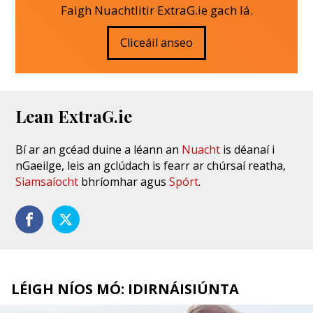
Faigh Nuachtlitir ExtraG.ie gach lá.
Cliceáil anseo
Lean ExtraG.ie
Bí ar an gcéad duine a léann an
Nuacht
is déanaí i
nGaeilge, leis an gclúdach is fearr ar chúrsaí reatha,
Siamsaíocht
bhríomhar agus
Spórt
.
LÉIGH NÍOS MÓ: IDIRNÁISIÚNTA