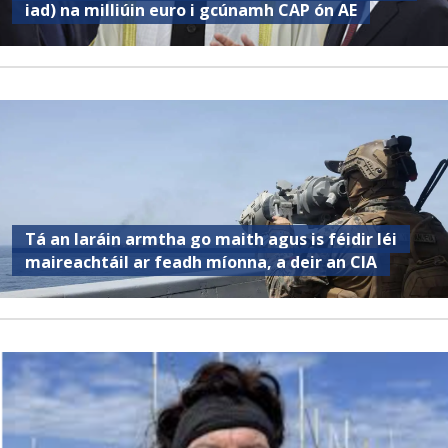
iad) na milliúin euro i gcúnamh CAP ón AE
Tá an Iaráin armtha go maith agus is féidir léi
maireachtáil ar feadh míonna, a deir an CIA