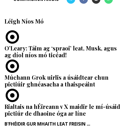
Léigh Níos Mó
O’Leary: Táim ag ‘spraoi’ leat, Musk, agus
ag díol níos mó ticéad!
Múchann Grok uirlis a úsáidtear chun
pictiúir ghnéasacha a thaispeáint
Rialtais na hÉireann v X maidir le mí-úsáid
pictiúr de dhaoine óga ar líne
B'FHÉIDIR GUR MHAITH LEAT FREISIN ...