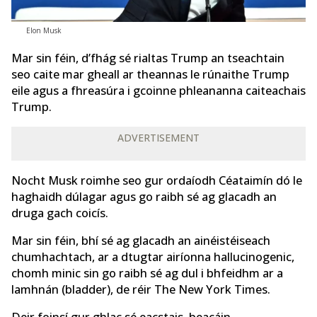
Elon Musk
Mar sin féin, d’fhág sé rialtas Trump an tseachtain
seo caite mar gheall ar theannas le rúnaithe Trump
eile agus a fhreasúra i gcoinne phleananna caiteachais
Trump.
ADVERTISEMENT
Nocht Musk roimhe seo gur ordaíodh Céataimín dó le
haghaidh dúlagar agus go raibh sé ag glacadh an
druga gach coicís.
Mar sin féin, bhí sé ag glacadh an ainéistéiseach
chumhachtach, ar a dtugtar airíonna hallucinogenic,
chomh minic sin go raibh sé ag dul i bhfeidhm ar a
lamhnán (bladder), de réir The New York Times.