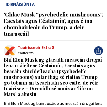
IDIRNÁISIÚNTA
‘Ghlac Musk “psychedelic mushrooms”,
Eacstais agus Céataimín’, agus é ina
chomhairleoir do Trump, a deir
tuarascáil
Tuairisceoir ExtraG
01/06/2025
Bhí Elon Musk ag glacadh meascán drugaí
lena n-áirítear Céataimín, Eacstais agus
beacáin shícideileacha (psychedelic
mushrooms) sular fhág sé rialtas Trump
go tobann an tseachtain seo caite, de réir
tuairisce – Díreoidh sé anois ar ‘life on
Mars’ a aimsiú
Bhí Elon Musk ag baint úsáide as meascán drugaí lena