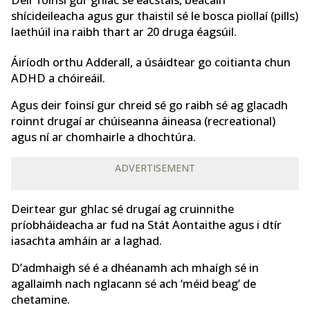
Deir foinsí gur ghlac sé eacstais, beacáin
shícideileacha agus gur thaistil sé le bosca piollaí (pills)
laethúil ina raibh thart ar 20 druga éagsúil.
Áiríodh orthu Adderall, a úsáidtear go coitianta chun
ADHD a chóireáil.
Agus deir foinsí gur chreid sé go raibh sé ag glacadh
roinnt drugaí ar chúiseanna áineasa (recreational)
agus ní ar chomhairle a dhochtúra.
ADVERTISEMENT
Deirtear gur ghlac sé drugaí ag cruinnithe
príobháideacha ar fud na Stát Aontaithe agus i dtír
iasachta amháin ar a laghad.
D’admhaigh sé é a dhéanamh ach mhaígh sé in
agallaimh nach nglacann sé ach ‘méid beag’ de
chetamine.