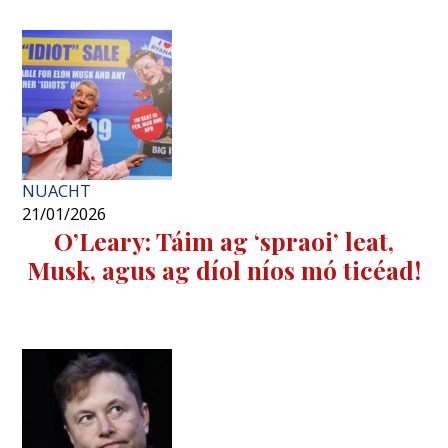
NUACHT
21/01/2026
O’Leary: Táim ag ‘spraoi’ leat,
Musk, agus ag díol níos mó ticéad!