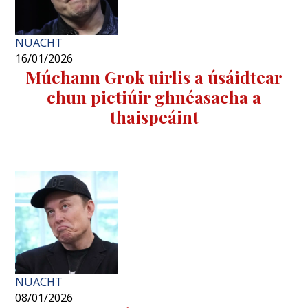
NUACHT
16/01/2026
Múchann Grok uirlis a úsáidtear
chun pictiúir ghnéasacha a
thaispeáint
NUACHT
08/01/2026