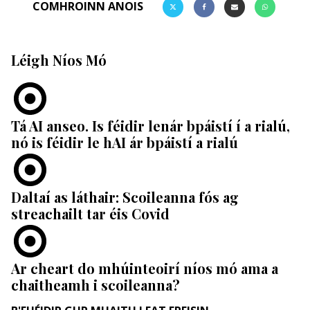
COMHROINN ANOIS
Léigh Níos Mó
Tá AI anseo. Is féidir lenár bpáistí í a rialú,
nó is féidir le hAI ár bpáistí a rialú
Daltaí as láthair: Scoileanna fós ag
streachailt tar éis Covid
Ar cheart do mhúinteoirí níos mó ama a
chaitheamh i scoileanna?