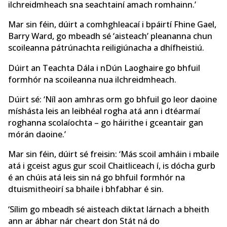
ilchreidmheach sna seachtainí amach romhainn.’
Mar sin féin, dúirt a comhghleacaí i bpáirtí Fhine Gael,
Barry Ward, go mbeadh sé ‘aisteach’ pleananna chun
scoileanna pátrúnachta reiligiúnacha a dhífheistiú.
Dúirt an Teachta Dála i nDún Laoghaire go bhfuil
formhór na scoileanna nua ilchreidmheach.
Dúirt sé: ‘Níl aon amhras orm go bhfuil go leor daoine
míshásta leis an leibhéal rogha atá ann i dtéarmaí
roghanna scolaíochta – go háirithe i gceantair gan
mórán daoine.’
Mar sin féin, dúirt sé freisin: ‘Más scoil amháin i mbaile
atá i gceist agus gur scoil Chaitliceach í, is dócha gurb
é an chúis atá leis sin ná go bhfuil formhór na
dtuismitheoirí sa bhaile i bhfabhar é sin.
‘Sílim go mbeadh sé aisteach diktat lárnach a bheith
ann ar ábhar nár cheart don Stát ná do