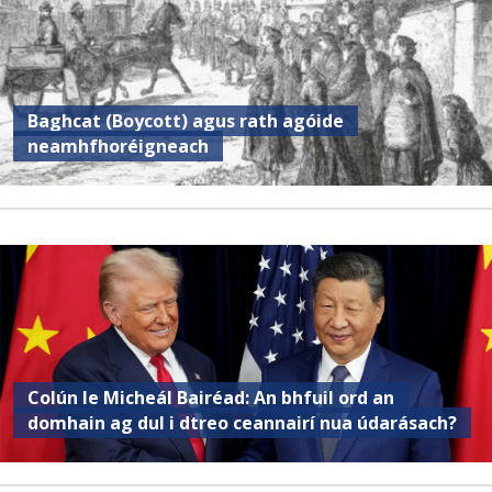
Baghcat (Boycott) agus rath agóide
neamhfhoréigneach
Colún le Micheál Bairéad: An bhfuil ord an
domhain ag dul i dtreo ceannairí nua údarásach?