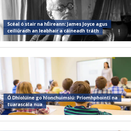
Scéal ó stair na hÉireann: James Joyce agus
ceiliúradh an leabhair a cáineadh tráth
Ó Dhíolúine go hIonchuimsiú: Príomhphointí na
tuarascála nua