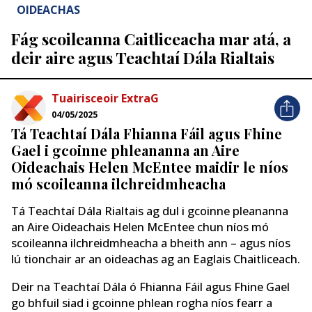
OIDEACHAS
Fág scoileanna Caitliceacha mar atá, a
deir aire agus Teachtaí Dála Rialtais
Tuairisceoir ExtraG
04/05/2025
Tá Teachtaí Dála Fhianna Fáil agus Fhine
Gael i gcoinne phleananna an Aire
Oideachais Helen McEntee maidir le níos
mó scoileanna ilchreidmheacha
Tá Teachtaí Dála Rialtais ag dul i gcoinne pleananna
an Aire Oideachais Helen McEntee chun níos mó
scoileanna ilchreidmheacha a bheith ann – agus níos
lú tionchair ar an oideachas ag an Eaglais Chaitliceach.
Deir na Teachtaí Dála ó Fhianna Fáil agus Fhine Gael
go bhfuil siad i gcoinne phlean rogha níos fearr a