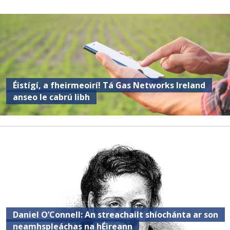
Éistígí, a fheirmeoirí! Tá Gas Networks Ireland
anseo le cabrú libh
Daniel O’Connell: An streachailt shíochánta ar son
neamhspleáchas na hÉireann