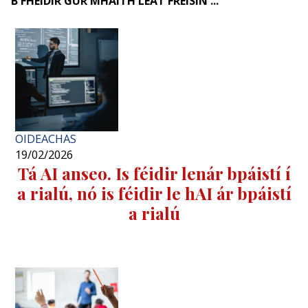
B'FHÉIDIR GUR MHAITH LEAT FREISIN ...
OIDEACHAS
19/02/2026
Tá AI anseo. Is féidir lenár bpáistí í
a rialú, nó is féidir le hAI ár bpáistí
a rialú