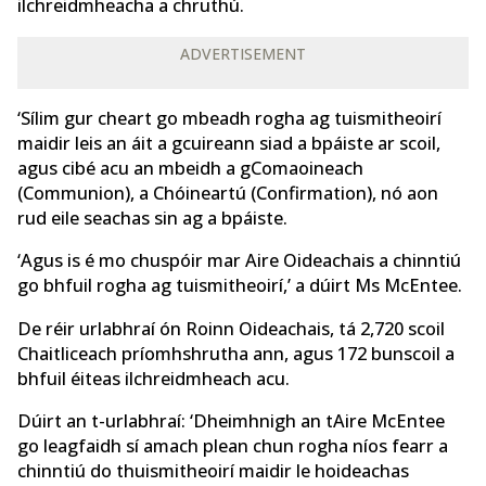
ilchreidmheacha a chruthú.
ADVERTISEMENT
‘Sílim gur cheart go mbeadh rogha ag tuismitheoirí
maidir leis an áit a gcuireann siad a bpáiste ar scoil,
agus cibé acu an mbeidh a gComaoineach
(Communion), a Chóineartú (Confirmation), nó aon
rud eile seachas sin ag a bpáiste.
‘Agus is é mo chuspóir mar Aire Oideachais a chinntiú
go bhfuil rogha ag tuismitheoirí,’ a dúirt Ms McEntee.
De réir urlabhraí ón Roinn Oideachais, tá 2,720 scoil
Chaitliceach príomhshrutha ann, agus 172 bunscoil a
bhfuil éiteas ilchreidmheach acu.
Dúirt an t-urlabhraí: ‘Dheimhnigh an tAire McEntee
go leagfaidh sí amach plean chun rogha níos fearr a
chinntiú do thuismitheoirí maidir le hoideachas