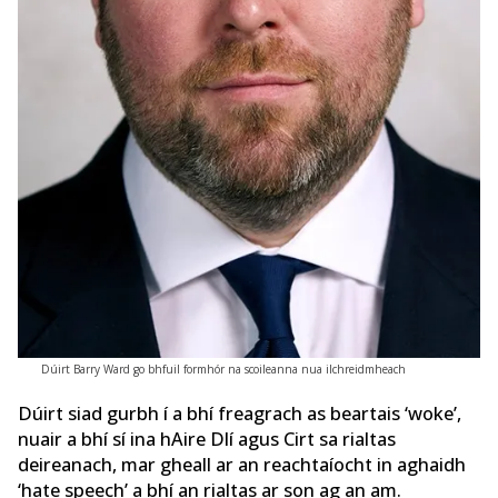
Dúirt Barry Ward go bhfuil formhór na scoileanna nua ilchreidmheach
Dúirt siad gurbh í a bhí freagrach as beartais ‘woke’,
nuair a bhí sí ina hAire Dlí agus Cirt sa rialtas
deireanach, mar gheall ar an reachtaíocht in aghaidh
‘hate speech’ a bhí an rialtas ar son ag an am.