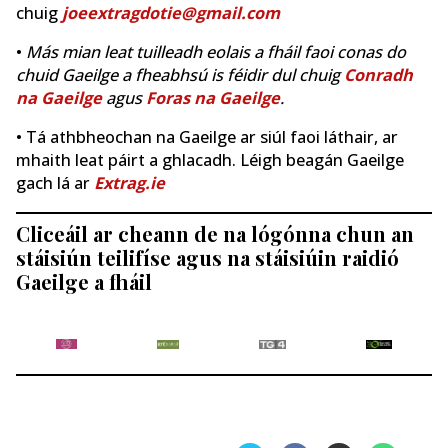
chuig
joeextragdotie@gmail.com
•
Más mian leat tuilleadh eolais a fháil faoi conas do
chuid Gaeilge a fheabhsú is féidir dul chuig
Conradh
na Gaeilge
agus
Foras na Gaeilge
.
• Tá athbheochan na Gaeilge ar siúl faoi láthair, ar
mhaith leat páirt a ghlacadh. Léigh beagán Gaeilge
gach lá ar
Extrag.ie
Cliceáil ar cheann de na lógónna chun an
stáisiún teilifíse agus na stáisiúin raidió
Gaeilge a fháil