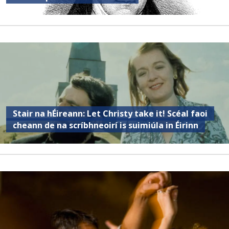
Stair na hÉireann: Let Christy take it! Scéal faoi
cheann de na scríbhneoirí is suimiúla in Éirinn