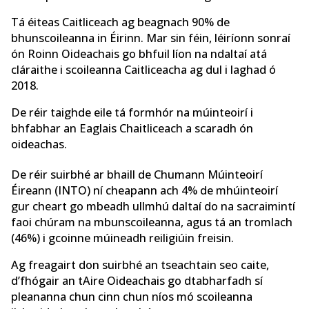
Tá éiteas Caitliceach ag beagnach 90% de
bhunscoileanna in Éirinn. Mar sin féin, léiríonn sonraí
ón Roinn Oideachais go bhfuil líon na ndaltaí atá
cláraithe i scoileanna Caitliceacha ag dul i laghad ó
2018.
De réir ​​taighde eile tá formhór na múinteoirí i
bhfabhar an Eaglais Chaitliceach a scaradh ón
oideachas.
De réir ​​suirbhé ar bhaill de Chumann Múinteoirí
Éireann (INTO) ní cheapann ach 4% de mhúinteoirí
gur cheart go mbeadh ullmhú daltaí do na sacraimintí
faoi chúram na mbunscoileanna, agus tá an tromlach
(46%) i gcoinne múineadh reiligiúin freisin.
Ag freagairt don suirbhé an tseachtain seo caite,
d’fhógair an tAire Oideachais go dtabharfadh sí
pleananna chun cinn chun níos mó scoileanna