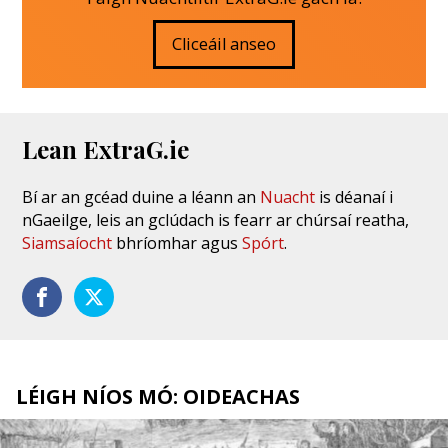
Cliceáil anseo
Lean ExtraG.ie
Bí ar an gcéad duine a léann an
Nuacht
is déanaí i
nGaeilge, leis an gclúdach is fearr ar chúrsaí reatha,
Siamsaíocht
bhríomhar agus
Spórt
.
LÉIGH NÍOS MÓ: OIDEACHAS