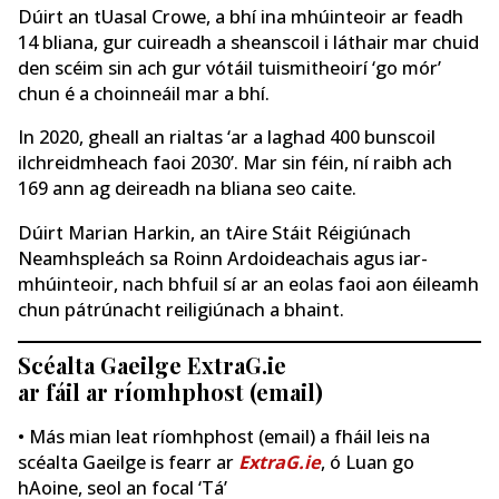
Dúirt an tUasal Crowe, a bhí ina mhúinteoir ar feadh
14 bliana, gur cuireadh a sheanscoil i láthair mar chuid
den scéim sin ach gur vótáil tuismitheoirí ‘go mór’
chun é a choinneáil mar a bhí.
In 2020, gheall an rialtas ‘ar a laghad 400 bunscoil
ilchreidmheach faoi 2030’. Mar sin féin, ní raibh ach
169 ann ag deireadh na bliana seo caite.
Dúirt Marian Harkin, an tAire Stáit Réigiúnach
Neamhspleách sa Roinn Ardoideachais agus iar-
mhúinteoir, nach bhfuil sí ar an eolas faoi aon éileamh
chun pátrúnacht reiligiúnach a bhaint.
Scéalta Gaeilge ExtraG.ie
ar fáil ar ríomhphost (email)
• Más mian leat ríomhphost (email) a fháil leis na
scéalta Gaeilge is fearr ar
ExtraG.ie
, ó Luan go
hAoine, seol an focal ‘Tá’