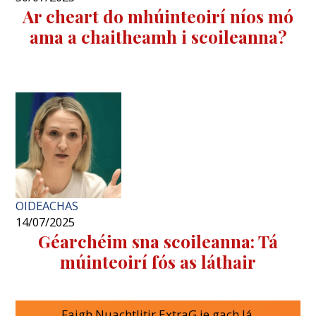
Ar cheart do mhúinteoirí níos mó
ama a chaitheamh i scoileanna?
OIDEACHAS
14/07/2025
Géarchéim sna scoileanna: Tá
múinteoirí fós as láthair
Faigh Nuachtlitir ExtraG.ie gach lá.