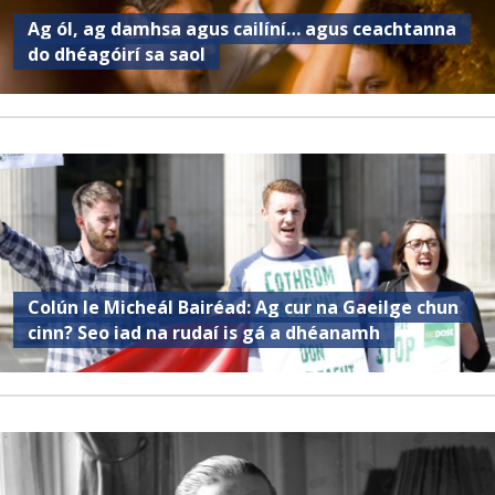
Ag ól, ag damhsa agus cailíní… agus ceachtanna
do dhéagóirí sa saol
Colún le Micheál Bairéad: Ag cur na Gaeilge chun
cinn? Seo iad na rudaí is gá a dhéanamh