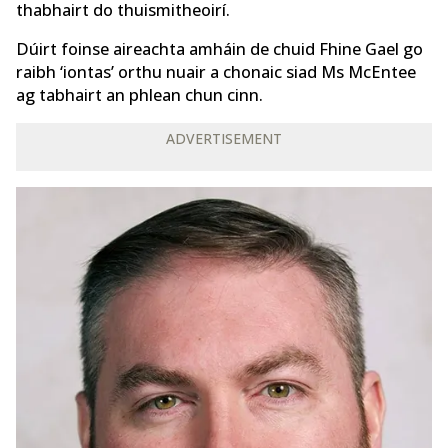
thabhairt do thuismitheoirí.
Dúirt foinse aireachta amháin de chuid Fhine Gael go
raibh ‘iontas’ orthu nuair a chonaic siad Ms McEntee
ag tabhairt an phlean chun cinn.
ADVERTISEMENT