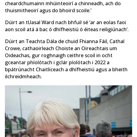
cheardchumainn mhúinteoirí a chinneadh, ach do
thuismitheoirí agus do bhoird scoile.’
Dúirt an tUasal Ward nach bhfuil sé ‘ar an eolas faoi
aon scoil atá á bac ó dhífheistiú ó éiteas reiligiúnach’.
Dúirt an Teachta Dála de chuid Fhianna Fáil, Cathal
Crowe, cathaoirleach Choiste an Oireachtais um
Oideachas, gur roghnaigh ceithre scoil in ocht
gceantar phíolótach i gclár píolótach i 2022 a
bpátrúnacht Chaitliceach a dhífheistiú agus a bheith
ilchreidmheach.