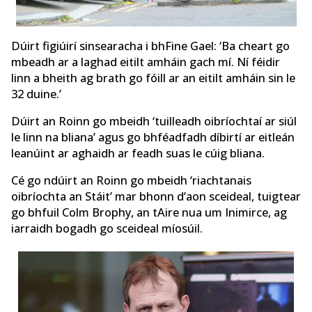
Dúirt figiúirí sinsearacha i bhFine Gael: ‘Ba cheart go
mbeadh ar a laghad eitilt amháin gach mí. Ní féidir
linn a bheith ag brath go fóill ar an eitilt amháin sin le
32 duine.’
Dúirt an Roinn go mbeidh ‘tuilleadh oibríochtaí ar siúl
le linn na bliana’ agus go bhféadfadh díbirtí ar eitleán
leanúint ar aghaidh ar feadh suas le cúig bliana.
Cé go ndúirt an Roinn go mbeidh ‘riachtanais
oibríochta an Stáit’ mar bhonn d’aon sceideal, tuigtear
go bhfuil Colm Brophy, an tAire nua um Inimirce, ag
iarraidh bogadh go sceideal míosúil.