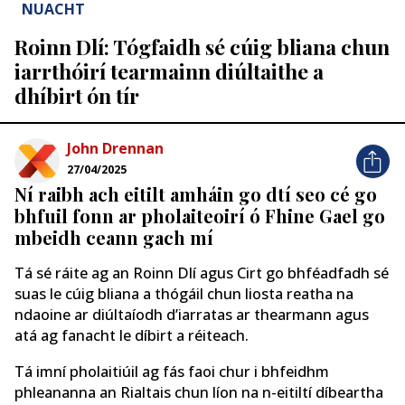
NUACHT
Roinn Dlí: Tógfaidh sé cúig bliana chun
iarrthóirí tearmainn diúltaithe a
dhíbirt ón tír
John Drennan
27/04/2025
Ní raibh ach eitilt amháin go dtí seo cé go
bhfuil fonn ar pholaiteoirí ó Fhine Gael go
mbeidh ceann gach mí
Tá sé ráite ag an Roinn Dlí agus Cirt go bhféadfadh sé
suas le cúig bliana a thógáil chun liosta reatha na
ndaoine ar diúltaíodh d’iarratas ar thearmann agus
atá ag fanacht le díbirt a réiteach.
Tá imní pholaitiúil ag fás faoi chur i bhfeidhm
phleananna an Rialtais chun líon na n-eitiltí díbeartha