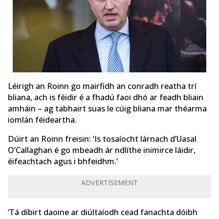
Léirigh an Roinn go mairfidh an conradh reatha trí
bliana, ach is féidir é a fhadú faoi dhó ar feadh bliain
amháin – ag tabhairt suas le cúig bliana mar théarma
iomlán féideartha.
Dúirt an Roinn freisin: ‘Is tosaíocht lárnach d’Uasal
O’Callaghan é go mbeadh ár ndlíthe inimirce láidir,
éifeachtach agus i bhfeidhm.’
ADVERTISEMENT
‘Tá díbirt daoine ar diúltaíodh cead fanachta dóibh