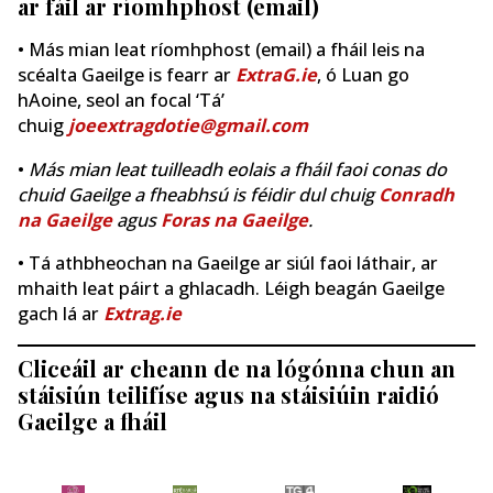
ar fáil ar ríomhphost (email)
• Más mian leat ríomhphost (email) a fháil leis na
scéalta Gaeilge is fearr ar
ExtraG.ie
, ó Luan go
hAoine, seol an focal ‘Tá’
chuig
joeextragdotie@gmail.com
•
Más mian leat tuilleadh eolais a fháil faoi conas do
chuid Gaeilge a fheabhsú is féidir dul chuig
Conradh
na Gaeilge
agus
Foras na Gaeilge
.
• Tá athbheochan na Gaeilge ar siúl faoi láthair, ar
mhaith leat páirt a ghlacadh. Léigh beagán Gaeilge
gach lá ar
Extrag.ie
Cliceáil ar cheann de na lógónna chun an
stáisiún teilifíse agus na stáisiúin raidió
Gaeilge a fháil