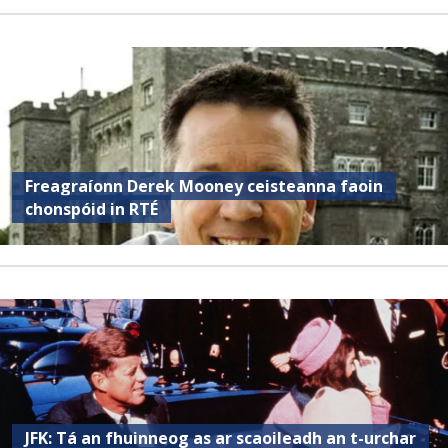
Freagraíonn Derek Mooney ceisteanna faoin
chonspóid in RTÉ
JFK: Tá an fhuinneog as ar scaoileadh an t-urchar