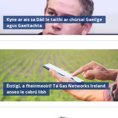
Kyne ar ais sa Dáil le taithí ar chúrsaí Gaeilge
agus Gaeltachta
Éistígí, a fheirmeoirí! Tá Gas Networks Ireland
anseo le cabrú libh