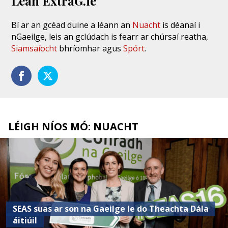
Lean ExtraG.ie
Bí ar an gcéad duine a léann an
Nuacht
is déanaí i
nGaeilge, leis an gclúdach is fearr ar chúrsaí reatha,
Siamsaíocht
bhríomhar agus
Spórt
.
LÉIGH NÍOS MÓ: NUACHT
SEAS suas ar son na Gaeilge le do Theachta Dála
áitiúil