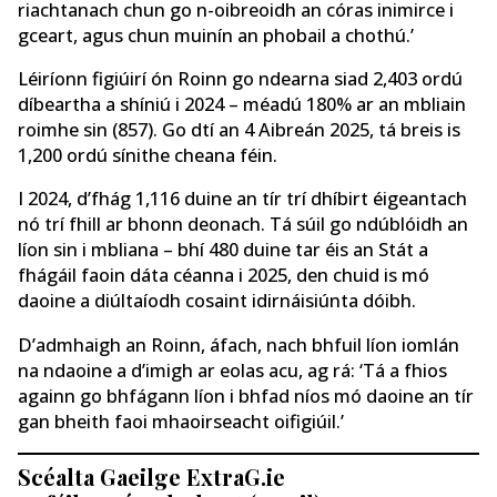
riachtanach chun go n-oibreoidh an córas inimirce i
gceart, agus chun muinín an phobail a chothú.’
Léiríonn figiúirí ón Roinn go ndearna siad 2,403 ordú
díbeartha a shíniú i 2024 – méadú 180% ar an mbliain
roimhe sin (857). Go dtí an 4 Aibreán 2025, tá breis is
1,200 ordú sínithe cheana féin.
I 2024, d’fhág 1,116 duine an tír trí dhíbirt éigeantach
nó trí fhill ar bhonn deonach. Tá súil go ndúblóidh an
líon sin i mbliana – bhí 480 duine tar éis an Stát a
fhágáil faoin dáta céanna i 2025, den chuid is mó
daoine a diúltaíodh cosaint idirnáisiúnta dóibh.
D’admhaigh an Roinn, áfach, nach bhfuil líon iomlán
na ndaoine a d’imigh ar eolas acu, ag rá: ‘Tá a fhios
againn go bhfágann líon i bhfad níos mó daoine an tír
gan bheith faoi mhaoirseacht oifigiúil.’
Scéalta Gaeilge ExtraG.ie