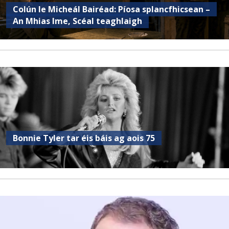
Colún le Micheál Bairéad: Píosa splancfhicsean –
An Mhias Ime, Scéal teaghlaigh
Bonnie Tyler tar éis báis ag aois 75