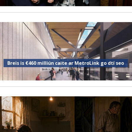
Breis is €460 milliún caite ar MetroLink go dtí seo