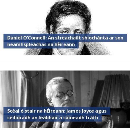
Daniel O’Connell: An streachailt shíochánta ar son
neamhspleáchas na hÉireann
Scéal ó stair na hÉireann: James Joyce agus
ceiliúradh an leabhair a cáineadh tráth