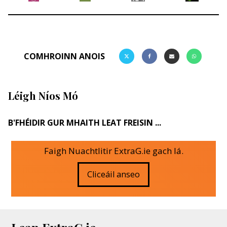
COMHROINN ANOIS
Léigh Níos Mó
B'FHÉIDIR GUR MHAITH LEAT FREISIN ...
Faigh Nuachtlitir ExtraG.ie gach lá.
Cliceáil anseo