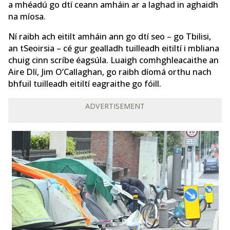
a mhéadú go dtí ceann amháin ar a laghad in aghaidh
na míosa.
Ní raibh ach eitilt amháin ann go dtí seo – go Tbilisi,
an tSeoirsia – cé gur gealladh tuilleadh eitiltí i mbliana
chuig cinn scríbe éagsúla. Luaigh comhghleacaithe an
Aire Dlí, Jim O’Callaghan, go raibh díomá orthu nach
bhfuil tuilleadh eitiltí eagraithe go fóill.
ADVERTISEMENT