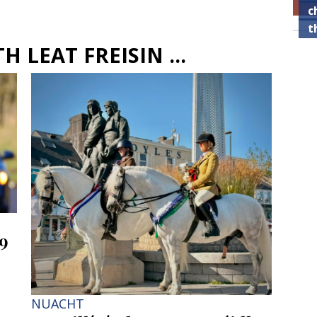
c
t
 LEAT FREISIN ...
69
NUACHT