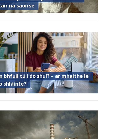
tair na saoirse
n bhfuil tú i do shuí? – ar mhaithe le
o shláinte?