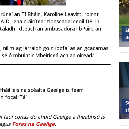
rúnaí an Tí Bháin, Karoline Leavitt, roinnt
AID, lena n-áirítear tionscadal ceoil DEI in
htáladh i dteach an ambasadóra i bPáirc an
S
d
h, nílim ag iarraidh go n-íocfaí as an gcacamas
 sé ó mhuintir Mheiriceá ach an oiread.’
áil leis na scéalta Gaeilge is fearr
n focal ‘Tá’
S
s
il faoi conas do chuid Gaeilge a fheabhsú is
agus
Foras na Gaeilge
.