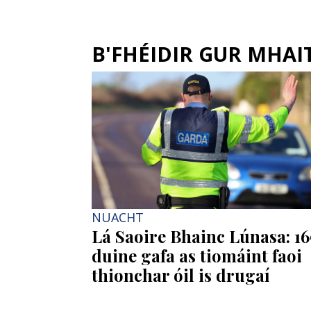
B'FHÉIDIR GUR MHAITH
NUACHT
Lá Saoire Bhainc Lúnasa: 1
duine gafa as tiomáint faoi
thionchar óil is drugaí