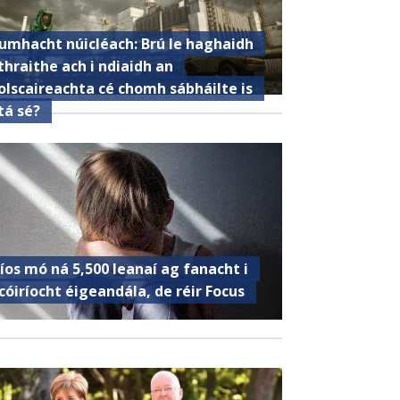
umhacht núicléach: Brú le haghaidh
thraithe ach i ndiaidh an
olscaireachta cé chomh sábháilte is
tá sé?
íos mó ná 5,500 leanaí ag fanacht i
cóiríocht éigeandála, de réir Focus