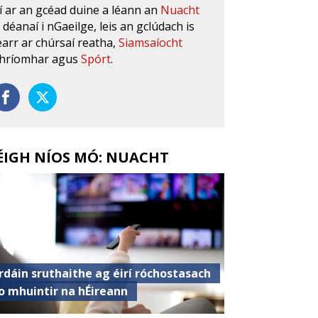
í ar an gcéad duine a léann an
Nuacht
s déanaí i nGaeilge, leis an gclúdach is
earr ar chúrsaí reatha,
Siamsaíocht
hríomhar agus
Spórt
.
ÉIGH NÍOS MÓ: NUACHT
rdáin sruthaithe ag éirí róchostasach
o mhuintir na hÉireann