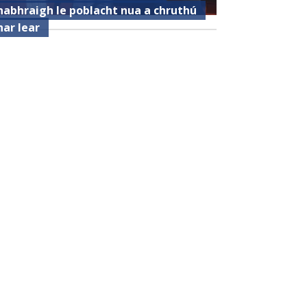
habhraigh le poblacht nua a chruthú
har lear