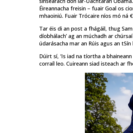
sinsearach don iar-Uachtarán Obama. 
Éireannacha freisin – fuair Goal os ci
mhaoiniú. Fuair Trócaire níos mó ná €
Tar éis di an post a fhágáil, thug S
díobhálach’ ag an múchadh ar chúrsaí
údarásacha mar an Rúis agus an tSín l
Dúirt sí, ‘Is iad na tíortha a bhaineann
corraíl leo. Cuireann siad isteach ar 