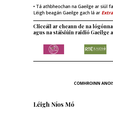
• Tá athbheochan na Gaeilge ar siúl fao
Léigh beagán Gaeilge gach lá ar
Extra
Cliceáil ar cheann de na lógónna 
agus na stáisiúin raidió Gaeilge a
COMHROINN ANOI
Léigh Níos Mó