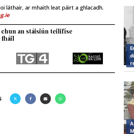
i láthair, ar mhaith leat páirt a ghlacadh.
g.ie
chun an stáisiún teilifíse
 fháil
E
d
r
S
A
M