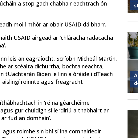
iúcháin a stop gach chabhair eachtrach ón
s
readh moill mhór ar obair USAID dá bharr.
aith USAID airgead ar ‘chláracha radacacha
a’.
ann leis an eagraíocht. Scríobh Micheál Martin,
ithe ar scéalta díchurtha, bochtaineachta,
n tUachtarán Biden le linn a óráide i dTeach
A
i aislingí roinnte agus freagracht
d
ríthábhachtach in ‘ré na géarchéime
agus gur chuidigh sí le ‘díriú a thabhairt ar
ar fud an domhain’.
agus roimhe sin bhí sí ina comhairleoir