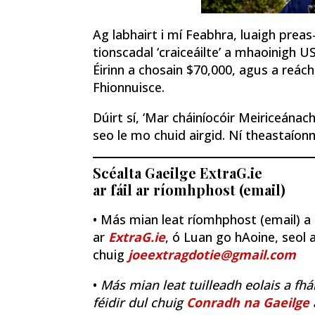
Ag labhairt i mí Feabhra, luaigh preas-
tionscadal ‘craiceáilte’ a mhaoinigh US
Éirinn a chosain $70,000, agus a reác
Fhionnuisce.
Dúirt sí, ‘Mar cháiníocóir Meiriceánac
seo le mo chuid airgid. Ní theastaíonn
Scéalta Gaeilge ExtraG.ie
ar fáil ar ríomhphost (email)
• Más mian leat ríomhphost (email) a fh
ar
ExtraG.ie
, ó Luan go hAoine, seol a
chuig
joeextragdotie@gmail.com
•
Más mian leat tuilleadh eolais a fhá
féidir dul chuig
Conradh na Gaeilge