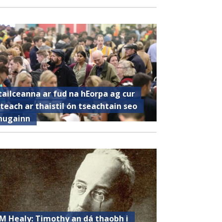
tailceanna ar fud na hEorpa ag cur
steach ar thaistil ón tseachtain seo
hugainn
M Healy: Timothy an dá thaobh i