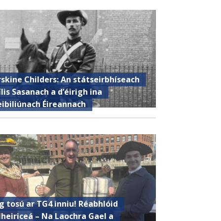
rskine Childers: An státseirbhíseach
ílis Sasanach a d’éirigh ina
eibiliúnach Éireannach
g tosú ar TG4 inniu! Réabhlóid
heiriceá – Na Laochra Gael a