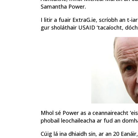
Samantha Power.
I litir a fuair ExtraG.ie, scríobh an t-
gur sholáthair USAID ‘tacaíocht, dóch
Mhol sé Power as a ceannaireacht ‘eis
phobail leochaileacha ar fud an domha
Cúig lá ina dhiaidh sin, ar an 20 Eaná