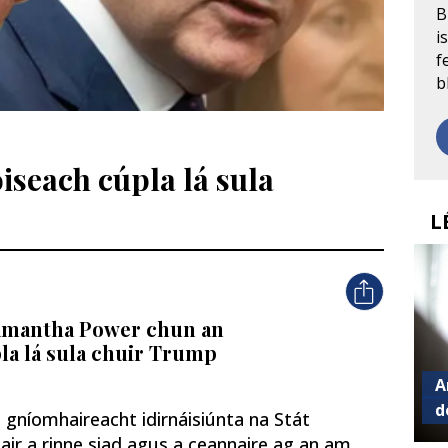
B
i
f
b
iseach cúpla lá sula
L
Samantha Power chun an
a lá sula chuir Trump
A
d
, gníomhaireacht idirnáisiúnta na Stát
ir a rinne siad agus a ceannaire ag an am,