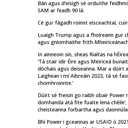
Bán agus d’eisigh sé orduithe feidhm
SAM ar feadh 90 lá.
Cé gur fágadh roinnt eisceachtaí, cui
Luaigh Trump agus a fhoireann gur ch
agus gníomhaithe frith-Mheiriceánach
In ainneoin sin, sheas Rialtas na hÉire
‘Tá stair idir Éire agus Meiriceá buna
dóchais agus deiseanna. Mar a dúirt a
Laighean i mí Aibreáin 2023, tá sé fao
chomhroinnte.’
Dúirt sé freisin go raibh obair Power 
domhanda atá fite fuaite lena chéile’, 
cheisteanna forbartha agus daonnúla 
Bhí Power i gceannas ar USAID ó 2021 