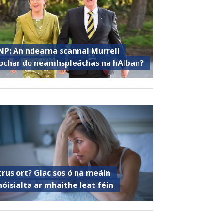
NP: An ndearna scannal Murrell
ochar do neamhspleáchas na hAlban?
trus ort? Glac sos ó na meáin
hóisialta ar mhaithe leat féin