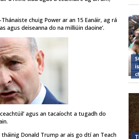
iar-Thánaiste chuig Power ar an 15 Eanáir, ag rá
as agus deiseanna do na milliúin daoine’.
S
i
c
ceachtúil’ agus an tacaíocht a tugadh do
in.
ir, tháinig Donald Trump ar ais go dtí an Teach
T