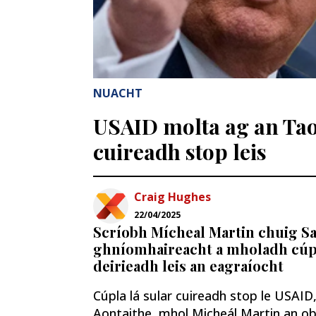
NUACHT
USAID molta ag an Tao
cuireadh stop leis
Craig Hughes
22/04/2025
Scríobh Mícheal Martin chuig 
ghníomhaireacht a mholadh cúpl
deirieadh leis an eagraíocht
Cúpla lá sular cuireadh stop le USAID
Aontaithe, mhol Micheál Martin an oba