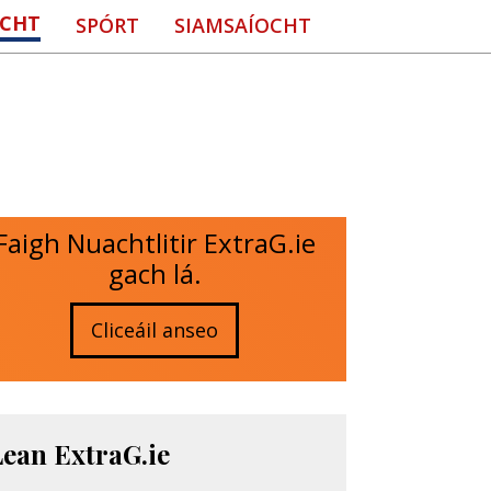
CHT
SPÓRT
SIAMSAÍOCHT
Faigh Nuachtlitir ExtraG.ie
gach lá.
Cliceáil anseo
Lean ExtraG.ie