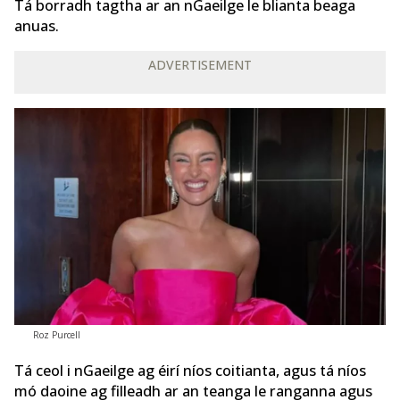
Tá borradh tagtha ar an nGaeilge le blianta beaga
anuas.
ADVERTISEMENT
Roz Purcell
Tá ceol i nGaeilge ag éirí níos coitianta, agus tá níos
mó daoine ag filleadh ar an teanga le ranganna agus