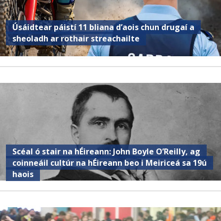
Úsáidtear páistí 11 bliana d’aois chun drugaí a
sheoladh ar rothair streachailte
Scéal ó stair na hÉireann: John Boyle O’Reilly, ag
coinneáil cultúr na hÉireann beo i Meiriceá sa 19ú
haois