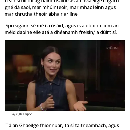
Lean sí uirthi ag baint úsáide as an nGaeilge i ngach
gné dá saol, mar mhúinteoir, mar mhac léinn agus
mar chruthaitheoir ábhair ar líne.
‘Spreagann sé mé í a úsáid, agus is aoibhinn liom an
méid daoine eile atá á dhéanamh freisin,’ a dúirt sí.
Kayleigh Trappe
‘Tá an Ghaeilge fhionnuar, tá sí taitneamhach, agus