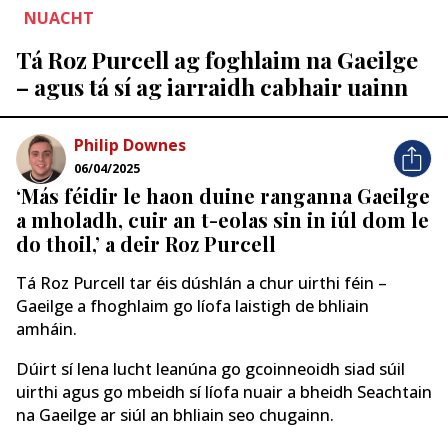
NUACHT
Tá Roz Purcell ag foghlaim na Gaeilge
– agus tá sí ag iarraidh cabhair uainn
Philip Downes
06/04/2025
‘Más féidir le haon duine ranganna Gaeilge
a mholadh, cuir an t-eolas sin in iúl dom le
do thoil,’ a deir Roz Purcell
Tá Roz Purcell tar éis dúshlán a chur uirthi féin –
Gaeilge a fhoghlaim go líofa laistigh de bhliain
amháin.
Dúirt sí lena lucht leanúna go gcoinneoidh siad súil
uirthi agus go mbeidh sí líofa nuair a bheidh Seachtain
na Gaeilge ar siúl an bhliain seo chugainn.