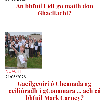
An bhfuil Lidl go maith don
Ghaeltacht?
NUACHT
21/06/2026
Gaeilgeoirí ó Cheanada ag
ceiliúradh i gConamara … ach cá
bhfuil Mark Carney?