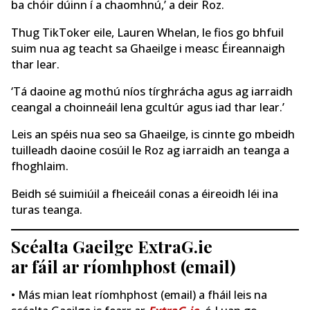
ba chóir dúinn í a chaomhnú,’ a deir Roz.
Thug TikToker eile, Lauren Whelan, le fios go bhfuil
suim nua ag teacht sa Ghaeilge i measc Éireannaigh
thar lear.
‘Tá daoine ag mothú níos tírghrácha agus ag iarraidh
ceangal a choinneáil lena gcultúr agus iad thar lear.’
Leis an spéis nua seo sa Ghaeilge, is cinnte go mbeidh
tuilleadh daoine cosúil le Roz ag iarraidh an teanga a
fhoghlaim.
Beidh sé suimiúil a fheiceáil conas a éireoidh léi ina
turas teanga.
Scéalta Gaeilge ExtraG.ie
ar fáil ar ríomhphost (email)
• Más mian leat ríomhphost (email) a fháil leis na