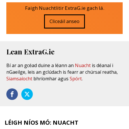
Faigh Nuachtlitir ExtraG.ie gach lá.
Cliceáil anseo
Lean ExtraG.ie
Bí ar an gcéad duine a léann an
Nuacht
is déanaí i
nGaeilge, leis an gclúdach is fearr ar chúrsaí reatha,
Siamsaíocht
bhríomhar agus
Spórt
.
LÉIGH NÍOS MÓ: NUACHT