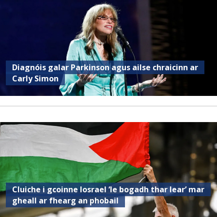
Diagnóis galar Parkinson agus ailse chraicinn ar
Carly Simon
Cluiche i gcoinne Iosrael ‘le bogadh thar lear’ mar
gheall ar fhearg an phobail