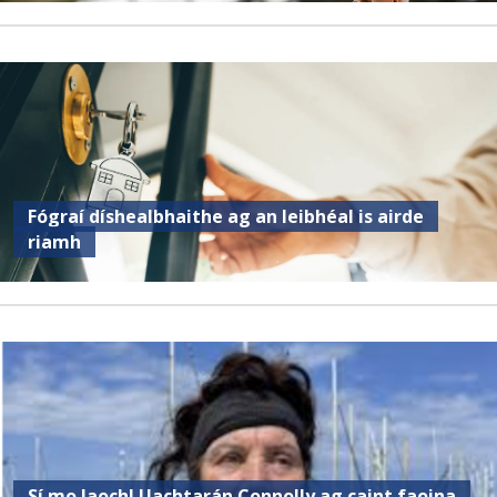
Fógraí díshealbhaithe ag an leibhéal is airde
riamh
Sí mo laoch! Uachtarán Connolly ag caint faoina