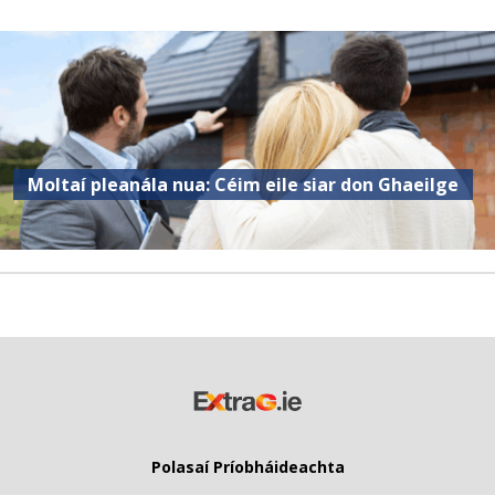
Moltaí pleanála nua: Céim eile siar don Ghaeilge
Polasaí Príobháideachta