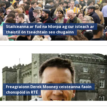
Stailceanna ar fud na hEorpa ag cur isteach ar
thaistil ón tseachtain seo chugainn
Freagraíonn Derek Mooney ceisteanna faoin
chonspóid in RTÉ