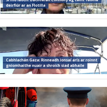
deirfiúr ar an Flotilla
Cabhlachán Gaza: Rinneadh ionsaí arís ar roinnt
gníomhaithe nuair a shroich siad abhaile