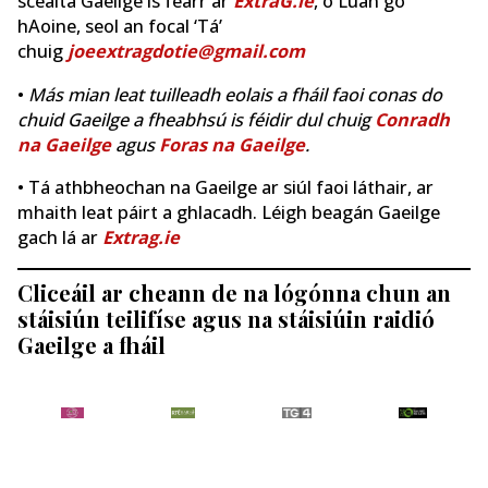
scéalta Gaeilge is fearr ar
ExtraG.ie
, ó Luan go
hAoine, seol an focal ‘Tá’
chuig
joeextragdotie@gmail.com
•
Más mian leat tuilleadh eolais a fháil faoi conas do
chuid Gaeilge a fheabhsú is féidir dul chuig
Conradh
na Gaeilge
agus
Foras na Gaeilge
.
• Tá athbheochan na Gaeilge ar siúl faoi láthair, ar
mhaith leat páirt a ghlacadh. Léigh beagán Gaeilge
gach lá ar
Extrag.ie
Cliceáil ar cheann de na lógónna chun an
stáisiún teilifíse agus na stáisiúin raidió
Gaeilge a fháil