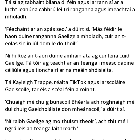
Tá sí ag tabhairt bliana di féin agus iarrann sí ar a
lucht leanúna cabhrú léi trí ranganna agus imeachtaí a
mholadh.
‘Féachaint ar an spás seo,’ a dúirt sí. ‘Más féidir le
haon duine ranganna Gaeilge a mholadh, cuir an t-
eolas sin in iúl dom le do thoil!’
Ní hí Roz an t-aon duine amháin atá ag cur lena cuid
Gaeilge. Tá tóir ag teacht ar an teanga i measc daoine
cáiliúla agus tionchairí ar na meáin shóisialta.
Tá Kayleigh Trappe, réalta TikTok agus iarscoláire
Gaelscoile, tar éis a scéal féin a roinnt.
‘Chuaigh mé chuig bunscoil Bhéarla ach roghnaigh mé
dul chuig Gaelcholáiste don mheánscoil,’ a dúirt sí.
‘Ní raibh Gaeilge ag mo thuismitheoirí, ach thit mé i
ngrá leis an teanga láithreach.’