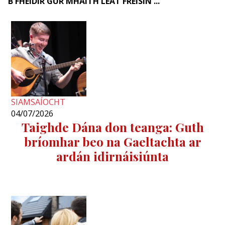
B'FHÉIDIR GUR MHAITH LEAT FREISIN ...
SIAMSAÍOCHT
04/07/2026
Taighde Dána don teanga: Guth
bríomhar beo na Gaeltachta ar
ardán idirnáisiúnta