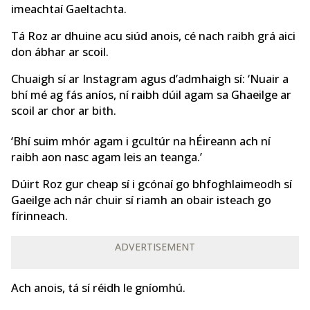
imeachtaí Gaeltachta.
Tá Roz ar dhuine acu siúd anois, cé nach raibh grá aici
don ábhar ar scoil.
Chuaigh sí ar Instagram agus d’admhaigh sí: ‘Nuair a
bhí mé ag fás aníos, ní raibh dúil agam sa Ghaeilge ar
scoil ar chor ar bith.
‘Bhí suim mhór agam i gcultúr na hÉireann ach ní
raibh aon nasc agam leis an teanga.’
Dúirt Roz gur cheap sí i gcónaí go bhfoghlaimeodh sí
Gaeilge ach nár chuir sí riamh an obair isteach go
fírinneach.
ADVERTISEMENT
Ach anois, tá sí réidh le gníomhú.