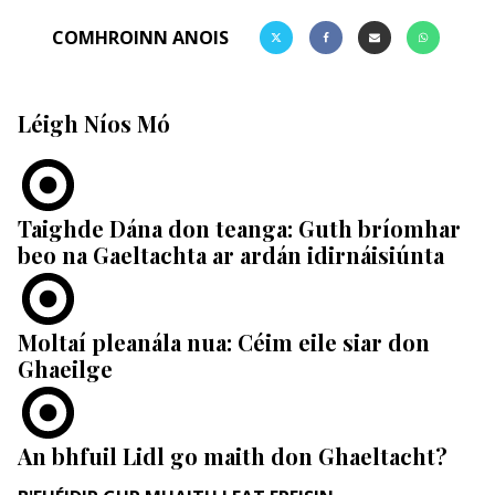
COMHROINN ANOIS
Léigh Níos Mó
Taighde Dána don teanga: Guth bríomhar
beo na Gaeltachta ar ardán idirnáisiúnta
Moltaí pleanála nua: Céim eile siar don
Ghaeilge
An bhfuil Lidl go maith don Ghaeltacht?