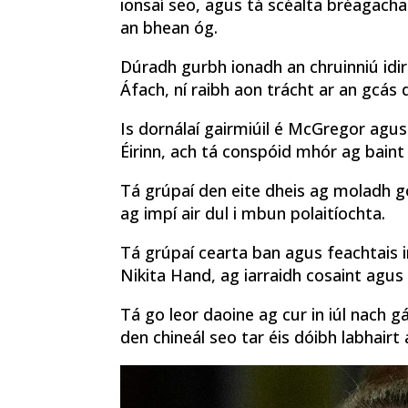
ionsaí seo, agus tá scéalta bréagach
an bhean óg.
Dúradh gurbh ionadh an chruinniú id
Áfach, ní raibh aon trácht ar an gcás dl
Is dornálaí gairmiúil é McGregor agus d
Éirinn, ach tá conspóid mhór ag baint
Tá grúpaí den eite dheis ag moladh 
ag impí air dul i mbun polaitíochta.
Tá grúpaí cearta ban agus feachtais 
Nikita Hand, ag iarraidh cosaint agus 
Tá go leor daoine ag cur in iúl nach g
den chineál seo tar éis dóibh labhairt