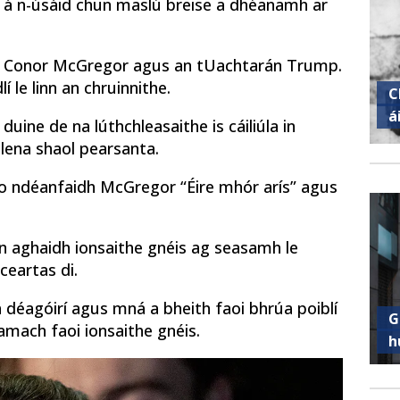
a á n-úsáid chun maslú breise a dhéanamh ar
ir Conor McGregor agus an tUachtarán Trump.
í le linn an chruinnithe.
C
á
uine de na lúthchleasaithe is cáiliúla in
 lena shaol pearsanta.
go ndéanfaidh McGregor “Éire mhór arís” agus
in aghaidh ionsaithe gnéis ag seasamh le
ceartas di.
á déagóirí agus mná a bheith faoi bhrúa poiblí
G
 amach faoi ionsaithe gnéis.
h