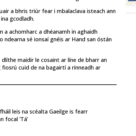
uair a bhris triúr fear i mbalaclava isteach ann
n ina gcodladh.
un a achomharc a dhéanamh in aghaidh
 go ndearna sé ionsaí gnéis ar Hand san óstán
 dlíthe maidir le cosaint ar líne de bharr an
g fiosrú cuid de na bagairtí a rinneadh ar
áil leis na scéalta Gaeilge is fearr
n focal ‘Tá’