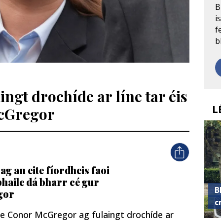
B
i
f
b
ingt drochíde ar líne tar éis
L
McGregor
g an eite fíordheis faoi
bhaile dá bharr cé gur
B
gor
c
nne Conor McGregor ag fulaingt drochíde ar