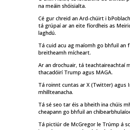
na meáin shóisialta.
Cé gur chreid an Ard-chúirt i bPoblac
tá grúpaí ar an eite fíordheis as Meiri
laghdú.
Tá cuid acu ag maíomh go bhfuil an f
breitheamh mícheart.
Ar an drochuair, tá teachtaireachtaí m
thacadóirí Trump agus MAGA.
Tá roinnt cuntas ar X (Twitter) agus In
mhillteanacha.
Tá sé seo tar éis a bheith ina chúis m
cheapann go bhfuil an chibearbhulaíoc
Tá pictiúr de McGregor le Trúmp á sc