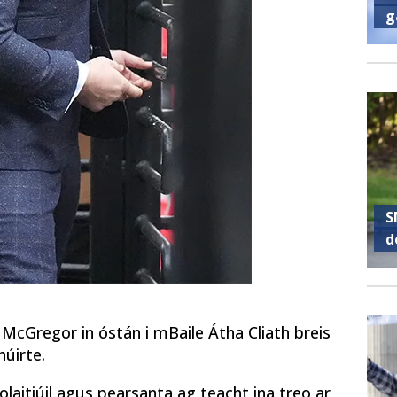
g
S
d
 McGregor in óstán i mBaile Átha Cliath breis
húirte.
 polaitiúil agus pearsanta ag teacht ina treo ar