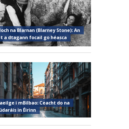
loch na Blarnan (Blarney Stone): An
it a dtagann focail go héasca
aeilge i mBilbao: Ceacht do na
údaráis in Éirinn