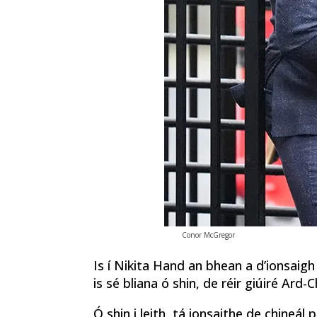
Conor McGregor
Is í Nikita Hand an bhean a d’ionsaigh
is sé bliana ó shin, de réir giúiré Ard-C
Ó shin i leith, tá ionsaithe de chineál