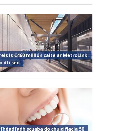
reis is €460 milliún caite ar MetroLink
o dtí seo
’fhéadfadh scuaba do chuid fiacla 50