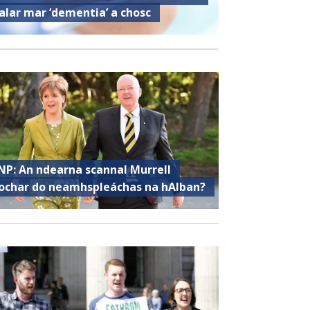
alar mar ‘dementia’ a chosc
NP: An ndearna scannal Murrell
ochar do neamhspleáchas na hAlban?