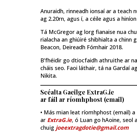
Anuraidh, rinneadh ionsaí ar a teach n
ag 2.20rn, agus í, a céile agus a hinío
Tá McGregor ag lorg fianaise nua ch
rialacha an ghiúiré shibhialta a chinn
Beacon, Deireadh Fómhair 2018.
B’fhéidir go dtiocfaidh athruithe ar na
cháis seo. Faoi láthair, tá na Gardaí a
Nikita.
Scéalta Gaeilge ExtraG.ie
ar fáil ar ríomhphost (email)
• Más mian leat ríomhphost (email) a fh
ar
ExtraG.ie
, ó Luan go hAoine, seol a
chuig
joeextragdotie@gmail.com