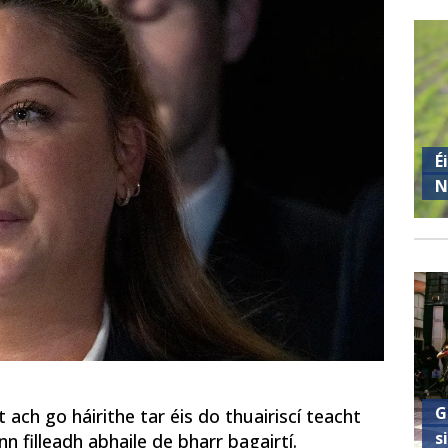
É
N
G
ach go háirithe tar éis do thuairiscí teacht
s
n filleadh abhaile de bharr bagairtí.