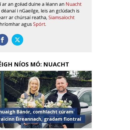
í ar an gcéad duine a léann an
Nuacht
s déanaí i nGaeilge, leis an gclúdach is
earr ar chúrsaí reatha,
Siamsaíocht
hríomhar agus
Spórt
.
ÉIGH NÍOS MÓ: NUACHT
huaigh Bánór, comhlacht cúram
raicinn Éireannach, gradam fiontraí