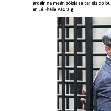
ardáin na meán sóisialta tar éis dó 
ar Lá Fhéile Pádraig.