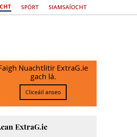
CHT
SPÓRT
SIAMSAÍOCHT
Faigh Nuachtlitir ExtraG.ie
gach lá.
Cliceáil anseo
Lean ExtraG.ie