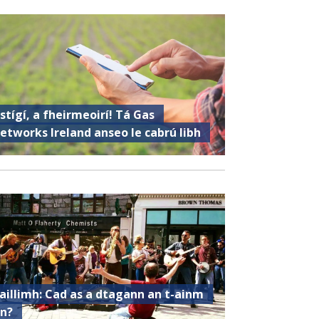
istígí, a fheirmeoirí! Tá Gas
etworks Ireland anseo le cabrú libh
aillimh: Cad as a dtagann an t-ainm
in?