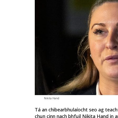
Nikita Hand
Tá an chibearbhulaíocht seo ag teacht 
chun cinn nach bhfuil Nikita Hand in an