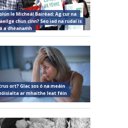
olún le Micheál Bairéad: Ag cur na
aeilge chun cinn? Seo iad na rudaí is
á a dhéanamh
trus ort? Glac sos ó na meáin
hóisialta ar mhaithe leat féin