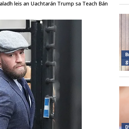
bualadh leis an Uachtarán Trump sa Teach Bán
B
g
D