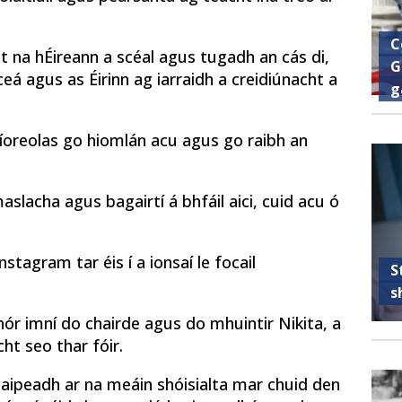
C
ht na hÉireann a scéal agus tugadh an cás di,
G
ceá agus as Éirinn ag iarraidh a creidiúnacht a
g
íoreolas go hiomlán acu agus go raibh an
aslacha agus bagairtí á bhfáil aici, cuid acu ó
stagram tar éis í a ionsaí le focail
S
s
hór imní do chairde agus do mhuintir Nikita, a
ht seo thar fóir.
aipeadh ar na meáin shóisialta mar chuid den