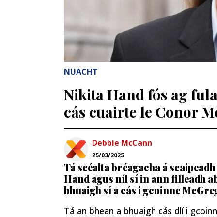
NUACHT
Nikita Hand fós ag fula
cás cuairte le Conor 
Debbie McCann
25/03/2025
Tá scéalta bréagacha á scaipeadh a
Hand agus níl sí in ann filleadh a
bhuaigh sí a cás i gcoinne McGre
Tá an bhean a bhuaigh cás dlí i gcoi