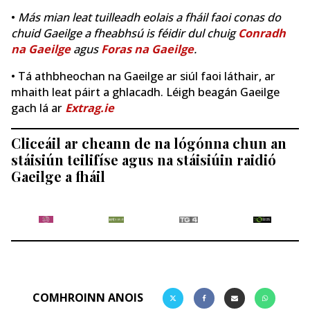
•
Más mian leat tuilleadh eolais a fháil faoi conas do
chuid Gaeilge a fheabhsú is féidir dul chuig
Conradh
na Gaeilge
agus
Foras na Gaeilge
.
• Tá athbheochan na Gaeilge ar siúl faoi láthair, ar
mhaith leat páirt a ghlacadh. Léigh beagán Gaeilge
gach lá ar
Extrag.ie
Cliceáil ar cheann de na lógónna chun an
stáisiún teilifíse agus na stáisiúin raidió
Gaeilge a fháil
COMHROINN ANOIS