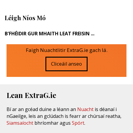
Léigh Níos Mó
B'FHÉIDIR GUR MHAITH LEAT FREISIN ...
Faigh Nuachtlitir ExtraG.ie gach lá.
Cliceáil anseo
Lean ExtraG.ie
Bí ar an gcéad duine a léann an
Nuacht
is déanaí i
nGaeilge, leis an gclúdach is fearr ar chúrsaí reatha,
Siamsaíocht
bhríomhar agus
Spórt
.