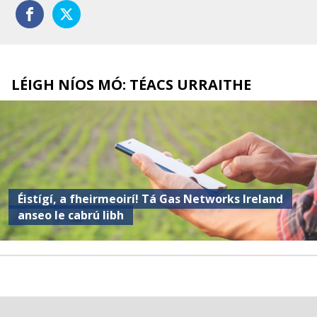
LÉIGH NÍOS MÓ: TÉACS URRAITHE
Éistígí, a fheirmeoirí! Tá Gas Networks Ireland
anseo le cabrú libh