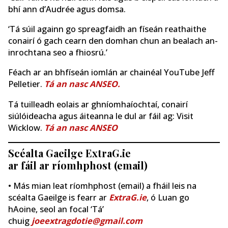
bhí ann d’Audrée agus domsa.
‘Tá súil againn go spreagfaidh an físeán reathaithe
conairí ó gach cearn den domhan chun an bealach an-
inrochtana seo a fhiosrú.’
Féach ar an bhfíseán iomlán ar chainéal YouTube Jeff
Pelletier.
Tá an nasc ANSEO.
Tá tuilleadh eolais ar ghníomhaíochtaí, conairí
siúlóideacha agus áiteanna le dul ar fáil ag: Visit
Wicklow.
Tá an nasc ANSEO
Scéalta Gaeilge ExtraG.ie
ar fáil ar ríomhphost (email)
• Más mian leat ríomhphost (email) a fháil leis na
scéalta Gaeilge is fearr ar
ExtraG.ie
, ó Luan go
hAoine, seol an focal ‘Tá’
chuig
joeextragdotie@gmail.com