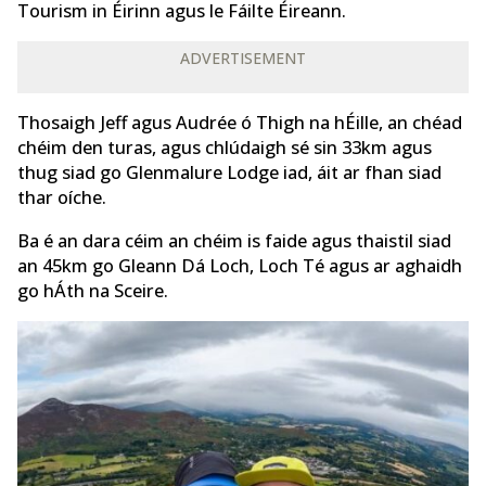
Tourism in Éirinn agus le Fáilte Éireann.
ADVERTISEMENT
Thosaigh Jeff agus Audrée ó Thigh na hÉille, an chéad
chéim den turas, agus chlúdaigh sé sin 33km agus
thug siad go Glenmalure Lodge iad, áit ar fhan siad
thar oíche.
Ba é an dara céim an chéim is faide agus thaistil siad
an 45km go Gleann Dá Loch, Loch Té agus ar aghaidh
go hÁth na Sceire.