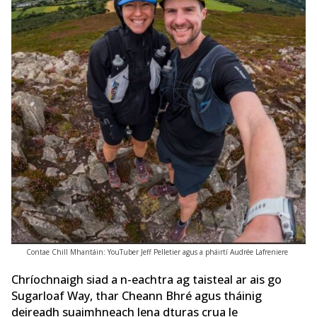
Contae Chill Mhantáin: YouTuber Jeff Pelletier agus a pháirtí Audrée Lafreniere
Chríochnaigh siad a n-eachtra ag taisteal ar ais go
Sugarloaf Way, thar Cheann Bhré agus tháinig
deireadh suaimhneach lena dturas crua le