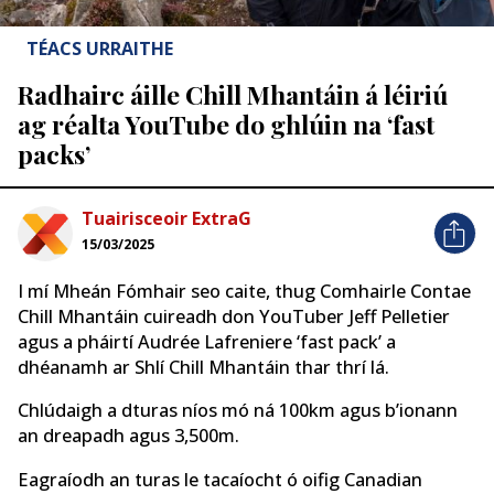
TÉACS URRAITHE
Radhairc áille Chill Mhantáin á léiriú
ag réalta YouTube do ghlúin na ‘fast
packs’
Tuairisceoir ExtraG
15/03/2025
I mí Mheán Fómhair seo caite, thug Comhairle Contae
Chill Mhantáin cuireadh don YouTuber Jeff Pelletier
agus a pháirtí Audrée Lafreniere ‘fast pack’ a
dhéanamh ar Shlí Chill Mhantáin thar thrí lá.
Chlúdaigh a dturas níos mó ná 100km agus b’ionann
an dreapadh agus 3,500m.
Eagraíodh an turas le tacaíocht ó oifig Canadian