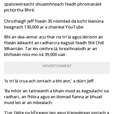
spaisteoireacht shuaimhneach feadh phromanáid
pictiúrtha Bhré.
Chruthaigh Jeff físeán 30 nóiméad dá lucht leanúna
beagnach 130,000 ar a chainéal YouTube.
Bhí an dea-aimsir acu thar na trí lá agus léiríonn an
físeán áilleacht an radharcra éagsúil feadh Shlí Chill
Mhantáin. Tar éis ceithre lá, breathnaíodh ar an
bhfíseán níos mó ná 39,000 uair.
ADVERTISEMENT
‘Is trí lá crua ach iontach a bhí ann,’ a dúirt Jeff.
‘Ba mhór an taitneamh a bhain muid as éagsúlacht na
radharc, an fhlóra agus an iliomad fianna ar bhuail
muid leo ar an mbealach.
‘Cuir fáilte na hÉireann leis agus b’eispéireas iontach a