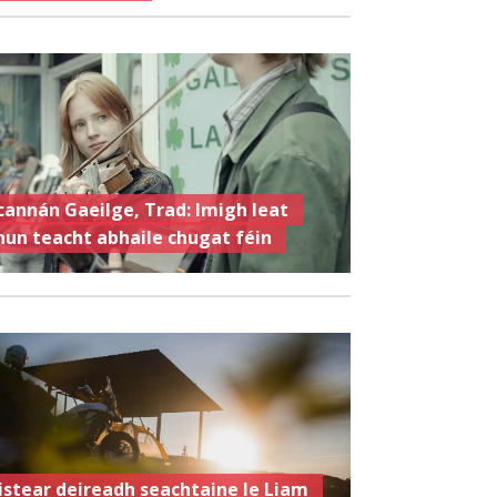
cannán Gaeilge, Trad: Imigh leat
hun teacht abhaile chugat féin
istear deireadh seachtaine le Liam