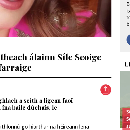
B
i
f
b
e theach álainn Síle Seoige
L
farraige
ghlach a scíth a ligean faoi
 ina baile dúchais, le
S
S
s
athlonnú go hiarthar na hÉireann lena