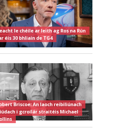
eacht le chéile ar leith ag Ros na Rún
ar éis 30 bhliain de TG4
obert Briscoe: An laoch reibiliúnach
iúdach i gcroílár straitéis Michael
ollins