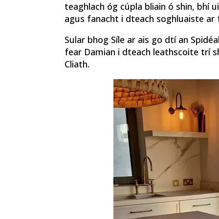
teaghlach óg cúpla bliain ó shin, bhí 
agus fanacht i dteach soghluaiste ar 
Sular bhog Síle ar ais go dtí an Spidéal
fear Damian i dteach leathscoite trí 
Cliath.