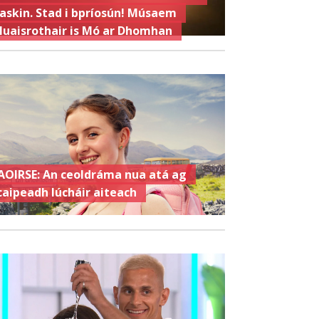
askin. Stad i bpríosún! Músaem
luaisrothair is Mó ar Dhomhan
AOIRSE: An ceoldráma nua atá ag
caipeadh lúcháir aiteach