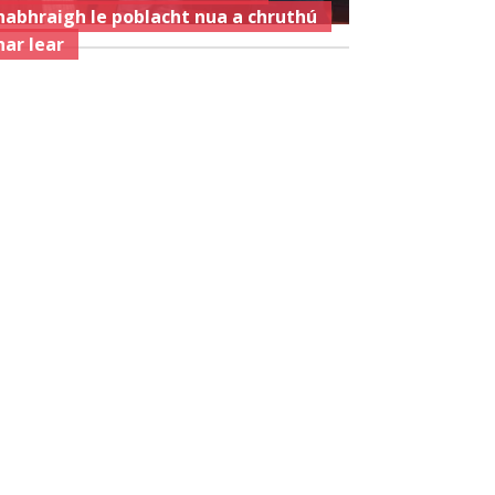
habhraigh le poblacht nua a chruthú
har lear