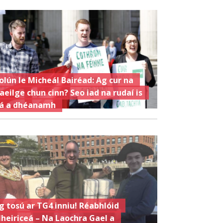
olún le Micheál Bairéad: Ag cur na
aeilge chun cinn? Seo iad na rudaí is
á a dhéanamh
g tosú ar TG4 inniu! Réabhlóid
heiriceá – Na Laochra Gael a