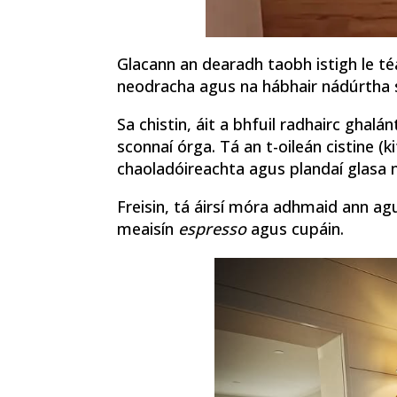
Glacann an dearadh taobh istigh le t
neodracha agus na hábhair nádúrtha spá
Sa chistin, áit a bhfuil radhairc gha
sconnaí órga. Tá an t-oileán cistine (k
chaoladóireachta agus plandaí glasa 
Freisin, tá áirsí móra adhmaid ann agus
meaisín
espresso
agus cupáin.