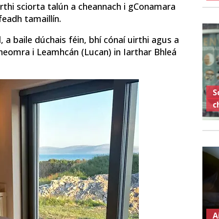
uirthi sciorta talún a cheannach i gConamara
feadh tamaillín.
, a baile dúchais féin, bhí cónaí uirthi agus a
sheomra i Leamhcán (Lucan) in Iarthar Bhleá
S
c
A