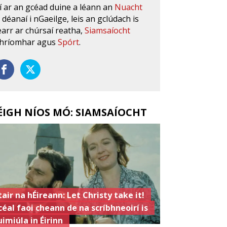
í ar an gcéad duine a léann an
Nuacht
s déanaí i nGaeilge, leis an gclúdach is
earr ar chúrsaí reatha,
Siamsaíocht
hríomhar agus
Spórt
.
ÉIGH NÍOS MÓ: SIAMSAÍOCHT
tair na hÉireann: Let Christy take it!
céal faoi cheann de na scríbhneoirí is
uimiúla in Éirinn