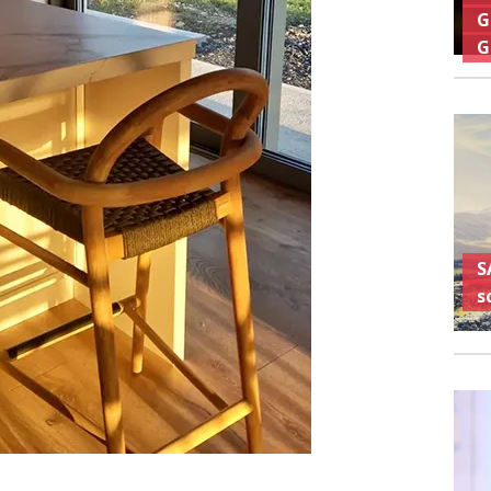
G
G
S
s