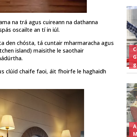
éama na trá agus cuireann na dathanna
s oscailte an tí in iúl.
lánta den chósta, tá cuntair mharmaracha agus
C
itchen island) maisithe le saothair
G
nádúrtha.
g
 clúid chaife faoi, áit fhoirfe le haghaidh
A
M