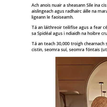
Ach anois nuair a sheasann Síle ina ci
aislingeach agus radhairc áille na mara
ligeann le faoiseamh.
Tá an láithreoir teilifíse agus a fear 
sa Spidéal agus i ndiaidh na hoibre cr
Tá an teach 30,000 troigh chearnach sui
cistin, seomra suí, seomra fóntais (ut