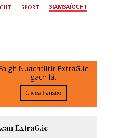
SIAMSAÍOCHT
CHT
SPÓRT
Faigh Nuachtlitir ExtraG.ie
gach lá.
Cliceáil anseo
Lean ExtraG.ie