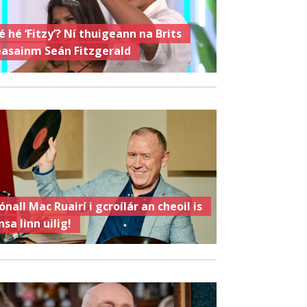
é hé ‘Fitzy’? Ní thuigeann na Brits
easainm Seán Fitzgerald
ónall Mac Ruairí i gcroílár an cheoil is
nsa linn uilig!