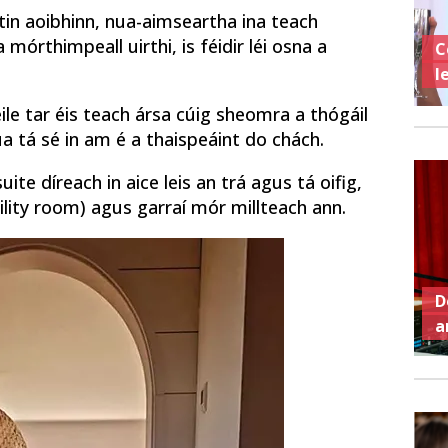
stin aoibhinn, nua-aimseartha ina teach
 mórthimpeall uirthi, is féidir léi osna a
C
l
céile tar éis teach ársa cúig sheomra a thógáil
ua tá sé in am é a thaispeáint do chách.
te díreach in aice leis an trá agus tá oifig,
ility room) agus garraí mór millteach ann.
D
a