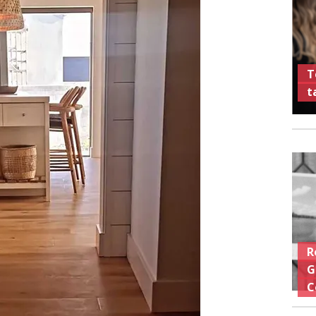
T
t
R
G
C