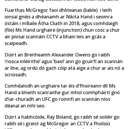
Fuarthas McGregor faoi dhliteanas (liable) i leith
ionsaí gnéis a dhéanamh ar Nikita Hand i seomra
óstáin i mBaile Átha Cliath in 2018, agus comhdaigh
(file) Ms Hand urghaire (injunction) chun cosc ​​a chur
air píosaí scannáin CCTV a bhain leis an gcás a
scaipeadh.
Dúirt an Breitheamh Alexander Owens go raibh
‘riosca inléirithe’ agus ‘baol’ ann go gcuirfí an scannán
ar líne, ag ordú dó gach cóip atá aige a chur ar ais nó a
scriosadh.
Comhdaíodh an urghaire tar éis d’fhoireann dlí Ms
Hand a bheith scanraithe gur mhol comhpháirtí gnó
d’iar-churadh an UFC go roinnfí an scannán níos
déanaí an mhí seo.
Dúirt a habhcóide, Ray Boland, go raibh sé soiléir go
raibh sé i gceist ag McGregor an CCTV a fhoilsiú