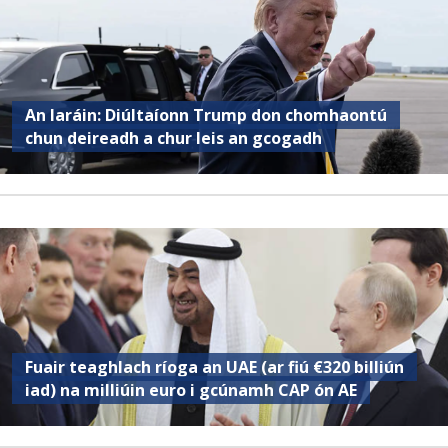
An Iaráin: Diúltaíonn Trump don chomhaontú
chun deireadh a chur leis an gcogadh
Fuair ​​teaghlach ríoga an UAE (ar fiú €320 billiún
iad) na milliúin euro i gcúnamh CAP ón AE