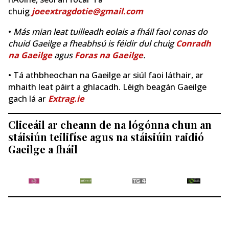
chuig
joeextragdotie@gmail.com
•
Más mian leat tuilleadh eolais a fháil faoi conas do
chuid Gaeilge a fheabhsú is féidir dul chuig
Conradh
na Gaeilge
agus
Foras na Gaeilge
.
• Tá athbheochan na Gaeilge ar siúl faoi láthair, ar
mhaith leat páirt a ghlacadh. Léigh beagán Gaeilge
gach lá ar
Extrag.ie
Cliceáil ar cheann de na lógónna chun an
stáisiún teilifíse agus na stáisiúin raidió
Gaeilge a fháil