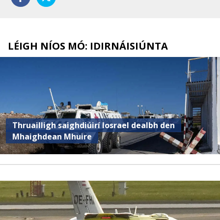
LÉIGH NÍOS MÓ: IDIRNÁISIÚNTA
Thruailligh saighdiúirí Iosrael dealbh den
Mhaighdean Mhuire