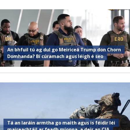
An bhfuil tú ag dul go Meiriceá Trump don Chorn
Domhanda? Bí cúramach agus léigh é seo
Tá an Iaráin armtha go maith agus is féidir léi
maireachtáil ar feadh míonna, a deir an CIA