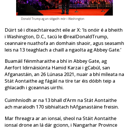
Donald Trump ag an slógadh mór i Washington
Dúirt sé i dteachtaireacht eile ar X: ‘Is onóir é a bheith
i Washington, D.C., tacú le @realDonaldTrump,
ceannaire nuathofa an domhain shaoir, agus seasamh
leis na 13 teaghlach a chaill a ngaolta ag Abbey Gate.’
Buamáil féinmharaithe a bhí in Abbey Gate, ag
Aerfort Idirnáisiúnta Hamid Karzai i gCabúl, san
Afganastáin, an 26 Lúnasa 2021, nuair a bhí míleata na
Stát Aontaithe ag fágáil na tíre tar éis dóibh teip a
ghlacadh i gceannas uirthi.
Cuimhníodh ar na 13 bhall d’Arm na Stát Aontaithe
ach maraíodh 170 sibhialtach hAfganastáine freisin.
Mar fhreagra ar an ionsaí, sheol na Stáit Aontaithe
ionsaí drone an lá dár gcionn, i Nangarhar Province