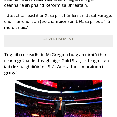
ceannaire an pháirtí Reform sa Bhreatain.
I dteachtaireacht ar X, sa phictiúr leis an Uasal Farage,
chuir iar-churadh (ex-champion) an UFC sa phost: ‘Tá
muid ar ais.’
ADVERTISEMENT
Tugadh cuireadh do McGregor chuig an oirniú thar
ceann grúpa de theaghlaigh Gold Star, ar teaghlaigh
iad de shaighdiúirí na Stát Aontaithe a maraíodh i
gcogaí.