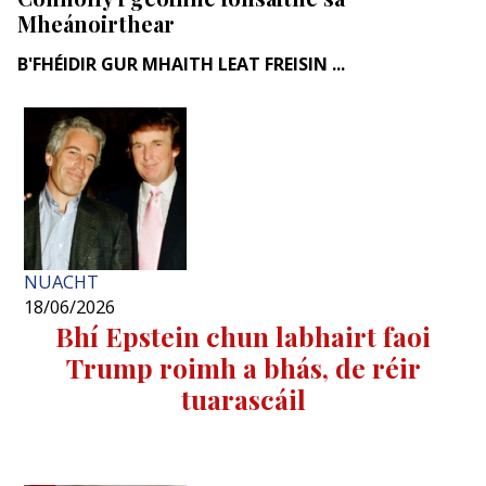
Mheánoirthear
B'FHÉIDIR GUR MHAITH LEAT FREISIN ...
NUACHT
18/06/2026
Bhí Epstein chun labhairt faoi
Trump roimh a bhás, de réir
tuarascáil