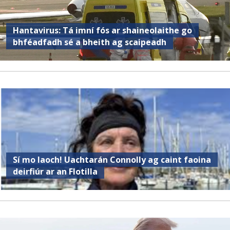
Hantavirus: Tá imní fós ar shaineolaithe go
bhféadfadh sé a bheith ag scaipeadh
Sí mo laoch! Uachtarán Connolly ag caint faoina
deirfiúr ar an Flotilla