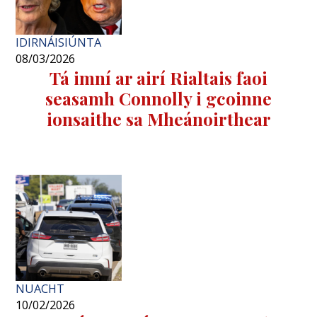
IDIRNÁISIÚNTA
08/03/2026
Tá imní ar airí Rialtais faoi
seasamh Connolly i gcoinne
ionsaithe sa Mheánoirthear
NUACHT
10/02/2026