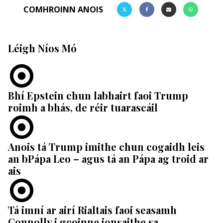
COMHROINN ANOIS
Léigh Níos Mó
Bhí Epstein chun labhairt faoi Trump
roimh a bhás, de réir tuarascáil
Anois tá Trump imithe chun cogaidh leis
an bPápa Leo – agus tá an Pápa ag troid ar
ais
Tá imní ar airí Rialtais faoi seasamh
Connolly i gcoinne ionsaithe sa