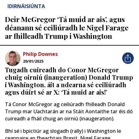
IDIRNÁISIÚNTA
Deir McGregor ‘Tá muid ar ais’, agus
déanann sé ceiliúradh le Nigel Farage
ar fhilleadh Trump i Washington
Philip Downes
20/01/2025
Tugadh cuireadh do Conor McGregor
chuig oirniú (inaugeration) Donald Trump
i Washington, áit a ndearna sé ceiliúradh
agus dúirt sé ar X: ‘Tá muid ar ais!’
Tá Conor McGregor ag ceiliúradh fhilleadh Donald
Trump mar Uachtarán ar na Stáit Aontaithe tar éis dó
cuireadh a fháil chuig an oirniú (inaugeration).
Bhí sé i bpictiúr ag slogadh (rally) i Washington le
ceannaire an fheachtais Brexit, Nigel Farage,