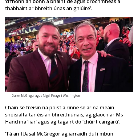
‘d’fhonn an bonn a bhaint de agus drochmheas a
thabhairt ar bhreithiúnas an ghiúiré’.
Conor McGregor agus Nigel Farage i Washington
Cháin sé freisin na poist a rinne sé ar na meáin
shóisialta tar éis an bhreithiúnais, ag glaoch ar Ms
Hand ina ‘liar’ agus ag tagairt do ‘chúirt cangarú’.
‘Tá an tUasal McGregor ag iarraidh dul i mbun