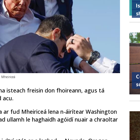
I
s
C
n Mheiriceá
s
ha isteach freisin don fhoireann, agus tá
d acu.
a ar fud Mheiriceá lena n-áirítear Washington
ad ullamh le haghaidh agóidí nuair a chraoltar