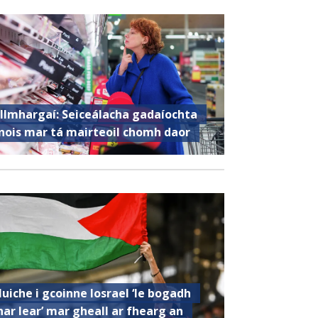
llmhargaí: Seiceálacha gadaíochta
nois mar tá mairteoil chomh daor
luiche i gcoinne Iosrael ‘le bogadh
har lear’ mar gheall ar fhearg an