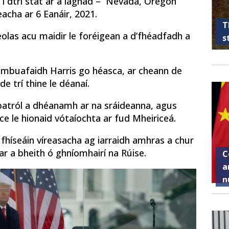
i dtrí stát ar a laghad – Nevada, Oregon
acha ar 6 Eanáir, 2021.
T
eolas acu maidir le foréigean a d’fhéadfadh a
s
go mbuafaidh Harris go héasca, ar cheann de
e trí thine le déanaí.
 patról a dhéanamh ar na sráideanna, agus
aice le hionaid vótaíochta ar fud Mheiriceá.
fhíseáin víreasacha ag iarraidh amhras a chur
ar a bheith ó ghníomhairí na Rúise.
C
a
n