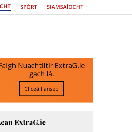
CHT
SPÓRT
SIAMSAÍOCHT
Faigh Nuachtlitir ExtraG.ie
gach lá.
Cliceáil anseo
Lean ExtraG.ie