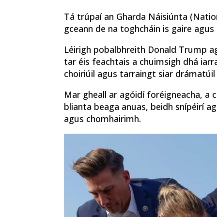
Tá trúpaí an Gharda Náisiúnta (Nation
gceann de na toghcháin is gaire agus i
Léirigh pobalbhreith Donald Trump agu
tar éis feachtais a chuimsigh dhá iarra
choiriúil agus tarraingt siar drámatúi
Mar gheall ar agóidí foréigneacha, a c
blianta beaga anuas, beidh snípéirí ag
agus chomhairimh.