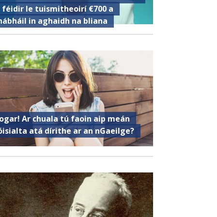
s féidir le tuismitheoirí €700 a
hábháil in aghaidh na bliana
ogar! Ar chuala tú faoin aip meán
óisialta atá dírithe ar an nGaeilge?