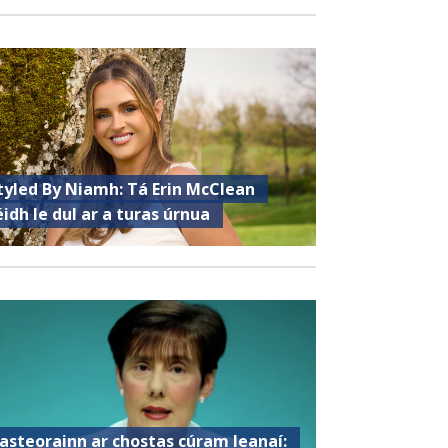
tyled By Niamh: Tá Erin McClean
éidh le dul ar a turas úrnua
asteorainn ar chostas cúram leanaí: