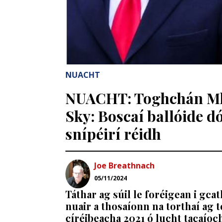
NUACHT
NUACHT: Toghchán Mhe
Sky: Boscaí ballóide dó
snípéirí réidh
Joe Breathnach
05/11/2024
Táthar ag súil le foréigean i gca
nuair a thosaíonn na torthaí ag t
círéibeacha 2021 ó lucht tacaío