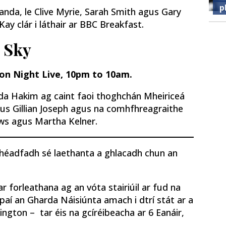
p
nda, le Clive Myrie, Sarah Smith agus Gary
ay clár i láthair ar BBC Breakfast.
Sky
ion Night Live, 10pm to 10am.
lda Hakim ag caint faoi thoghchán Mheiriceá
us Gillian Joseph agus na comhfhreagraithe
s agus Martha Kelner.
fhéadfadh sé laethanta a ghlacadh chun an
r forleathana ag an vóta stairiúil ar fud na
aí an Gharda Náisiúnta amach i dtrí stát ar a
ton – tar éis na gcíréibeacha ar 6 Eanáir,