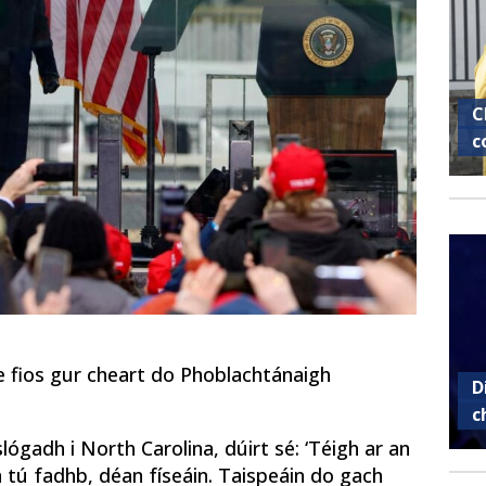
C
c
 fios gur cheart do Phoblachtánaigh
D
c
lógadh i North Carolina, dúirt sé: ‘Téigh ar an
n tú fadhb, déan físeáin. Taispeáin do gach