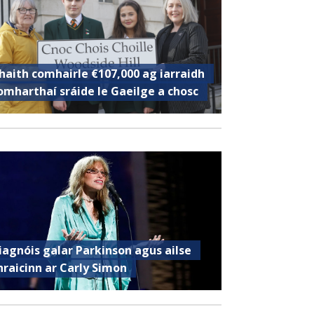
haith comhairle €107,000 ag iarraidh
omharthaí sráide le Gaeilge a chosc
iagnóis galar Parkinson agus ailse
hraicinn ar Carly Simon