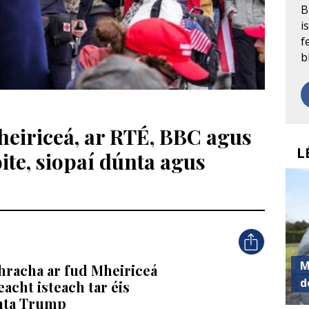
B
i
f
b
iriceá, ar RTÉ, BBC agus
L
ite, siopaí dúnta agus
M
thracha ar fud Mheiriceá
d
eacht isteach tar éis
chta Trump