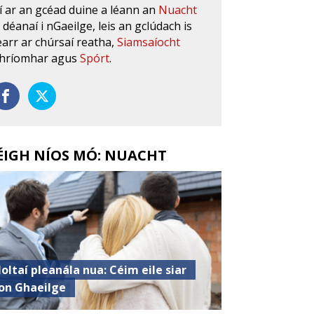
í ar an gcéad duine a léann an
Nuacht
s déanaí i nGaeilge, leis an gclúdach is
earr ar chúrsaí reatha,
Siamsaíocht
hríomhar agus
Spórt
.
ÉIGH NÍOS MÓ: NUACHT
oltaí pleanála nua: Céim eile siar
on Ghaeilge