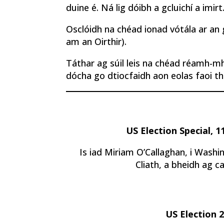
duine é. Ná lig dóibh a gcluichí a imirt.
Osclóidh na chéad ionad vótála ar an
am an Oirthir).
Táthar ag súil leis na chéad réamh-mh
dócha go dtiocfaidh aon eolas faoi t
US Election Special, 
Is iad Miriam O’Callaghan, i Washi
Cliath, a bheidh ag c
US Election 