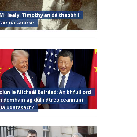
M Healy: Timothy an dá thaobh i
tair na saoirse
olún le Micheál Bairéad: An bhfuil ord
n domhain ag dul i dtreo ceannairí
ua údarásach?