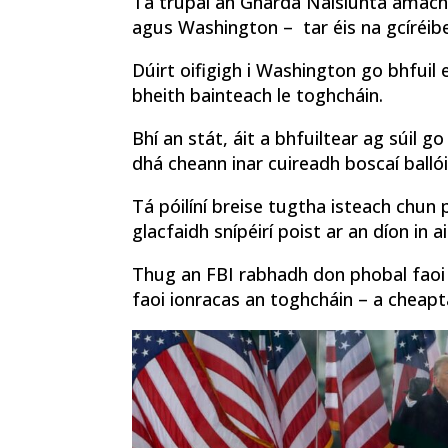
Tá trúpaí an Gharda Náisiúnta amach 
agus Washington – tar éis na gcíréibe
Dúirt oifigigh i Washington go bhfuil 
bheith bainteach le toghcháin.
Bhí an stát, áit a bhfuiltear ag súil 
dhá cheann inar cuireadh boscaí ballóid
Tá póilíní breise tugtha isteach chun
glacfaidh snípéirí poist ar an díon in 
Thug an FBI rabhadh don phobal faoi 
faoi ionracas an toghcháin – a cheapt