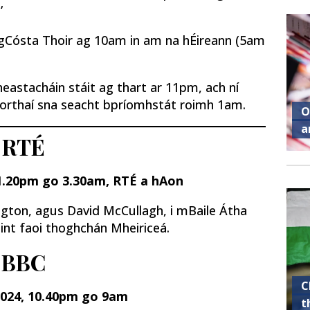
’
 gCósta Thoir ag 10am in am na hÉireann (5am
eastacháin stáit ag thart ar 11pm, ach ní
horthaí sna seacht bpríomhstát roimh 1am.
O
a
RTÉ
11.20pm go 3.30am, RTÉ a hAon
ngton, agus David McCullagh, i mBaile Átha
aint faoi thoghchán Mheiriceá.
BBC
C
2024, 10.40pm go 9am
t