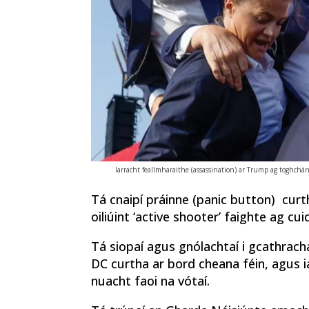
Iarracht feallmharaithe (assassination) ar Trump ag toghchá
Tá cnaipí práinne (panic button) curt
oiliúint ‘active shooter’ faighte ag cui
Tá siopaí agus gnólachtaí i gcathrach
DC curtha ar bord cheana féin, agus i
nuacht faoi na vótaí.