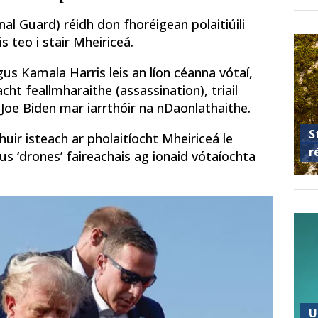
al Guard) réidh don fhoréigean polaitiúili
s teo i stair Mheiriceá.
s Kamala Harris leis an líon céanna vótaí,
cht feallmharaithe (assassination), triail
l Joe Biden mar iarrthóir na nDaonlathaithe.
S
huir isteach ar pholaitíocht Mheiriceá le
r
us ‘drones’ faireachais ag ionaid vótaíochta
U