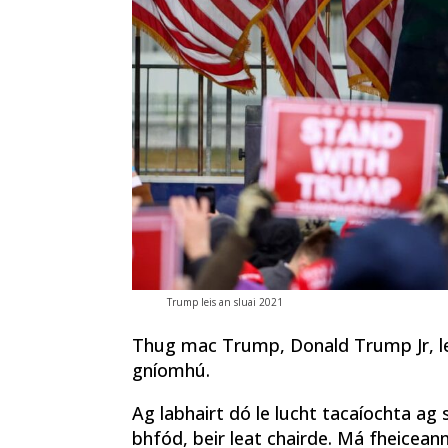
Trump leis an sluai 2021
Thug mac Trump, Donald Trump Jr, le
gníomhú.
Ag labhairt dó le lucht tacaíochta ag s
bhfód, beir leat chairde. Má fheicean