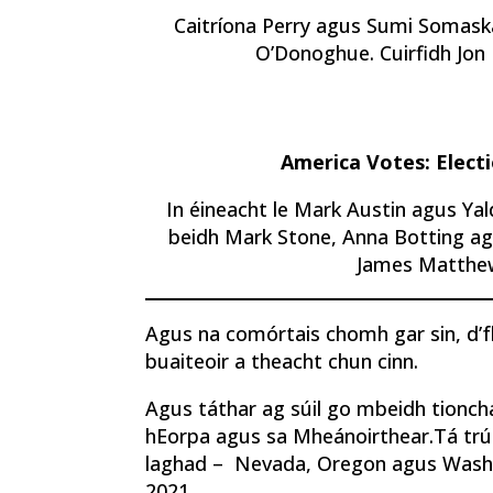
Caitríona Perry agus Sumi Somaska
O’Donoghue. Cuirfidh Jon K
America Votes: Elect
In éineacht le Mark Austin agus Ya
beidh Mark Stone, Anna Botting ag
James Matthew
Agus na comórtais chomh gar sin, d’
buaiteoir a theacht chun cinn.
Agus táthar ag súil go mbeidh tioncha
hEorpa agus sa Mheánoirthear.Tá trúp
laghad – Nevada, Oregon agus Washing
2021.