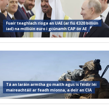
Fuair ​​teaghlach ríoga an UAE (ar fiú €320 billiún
iad) na milliúin euro i gcúnamh CAP ón AE
Tá an Iaráin armtha go maith agus is féidir léi
maireachtáil ar feadh míonna, a deir an CIA