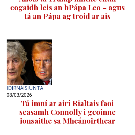
cogaidh leis an bPápa Leo – agus
tá an Pápa ag troid ar ais
IDIRNÁISIÚNTA
08/03/2026
Tá imní ar airí Rialtais faoi
seasamh Connolly i gcoinne
ionsaithe sa Mheánoirthear