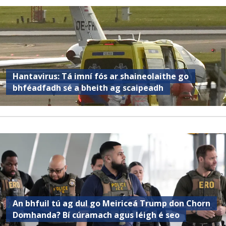
Hantavirus: Tá imní fós ar shaineolaithe go
bhféadfadh sé a bheith ag scaipeadh
An bhfuil tú ag dul go Meiriceá Trump don Chorn
Domhanda? Bí cúramach agus léigh é seo