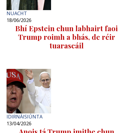
NUACHT
18/06/2026
Bhí Epstein chun labhairt faoi
Trump roimh a bhás, de réir
tuarascáil
IDIRNÁISIÚNTA
13/04/2026
Anois tá Trump imithe chun