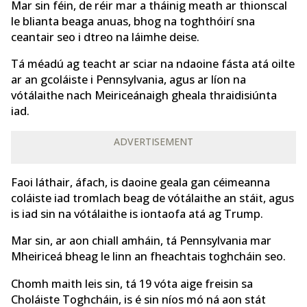
Mar sin féin, de réir mar a tháinig meath ar thionscal
le blianta beaga anuas, bhog na toghthóirí sna
ceantair seo i dtreo na láimhe deise.
Tá méadú ag teacht ar sciar na ndaoine fásta atá oilte
ar an gcoláiste i Pennsylvania, agus ar líon na
vótálaithe nach Meiriceánaigh gheala thraidisiúnta
iad.
ADVERTISEMENT
Faoi láthair, áfach, is daoine geala gan céimeanna
coláiste iad tromlach beag de vótálaithe an stáit, agus
is iad sin na vótálaithe is iontaofa atá ag Trump.
Mar sin, ar aon chiall amháin, tá Pennsylvania mar
Mheiriceá bheag le linn an fheachtais toghcháin seo.
Chomh maith leis sin, tá 19 vóta aige freisin sa
Choláiste Toghcháin, is é sin níos mó ná aon stát