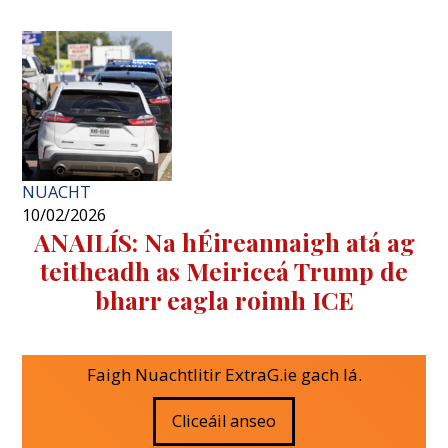
NUACHT
10/02/2026
ANAILÍS: Na hÉireannaigh atá ag
teitheadh ​​as Meiriceá Trump de
bharr eagla roimh ICE
Faigh Nuachtlitir ExtraG.ie gach lá.
Cliceáil anseo