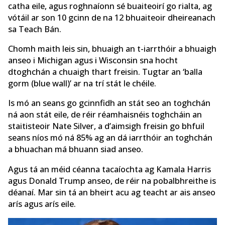
catha eile, agus roghnaíonn sé buaiteoirí go rialta, ag
vótáil ar son 10 gcinn de na 12 bhuaiteoir dheireanach
sa Teach Bán.
Chomh maith leis sin, bhuaigh an t-iarrthóir a bhuaigh
anseo i Michigan agus i Wisconsin sna hocht
dtoghchán a chuaigh thart freisin. Tugtar an ‘balla
gorm (blue wall)’ ar na trí stát le chéile.
Is mó an seans go gcinnfidh an stát seo an toghchán
ná aon stát eile, de réir réamhaisnéis toghcháin an
staitisteoir Nate Silver, a d’aimsigh freisin go bhfuil
seans níos mó ná 85% ag an dá iarrthóir an toghchán
a bhuachan má bhuann siad anseo.
Agus tá an méid céanna tacaíochta ag Kamala Harris
agus Donald Trump anseo, de réir na pobalbhreithe is
déanaí. Mar sin tá an bheirt acu ag teacht ar ais anseo
arís agus arís eile.