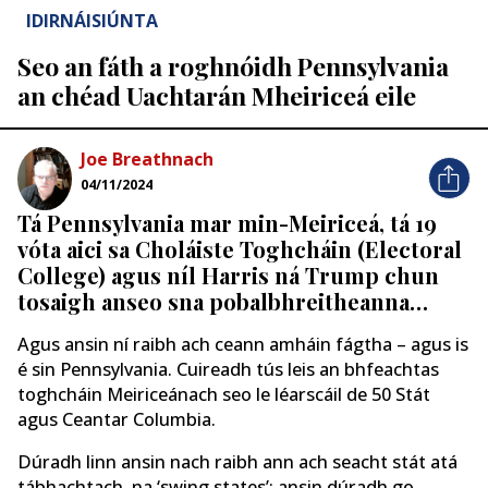
IDIRNÁISIÚNTA
Seo an fáth a roghnóidh Pennsylvania
an chéad Uachtarán Mheiriceá eile
Joe Breathnach
04/11/2024
Tá Pennsylvania mar min-Meiriceá, tá 19
vóta aici sa Choláiste Toghcháin (Electoral
College) agus níl Harris ná Trump chun
tosaigh anseo sna pobalbhreitheanna…
Agus ansin ní raibh ach ceann amháin fágtha – agus is
é sin Pennsylvania. Cuireadh tús leis an bhfeachtas
toghcháin Meiriceánach seo le léarscáil de 50 Stát
agus Ceantar Columbia.
Dúradh linn ansin nach raibh ann ach seacht stát atá
tábhachtach, na ‘swing states’; ansin dúradh go