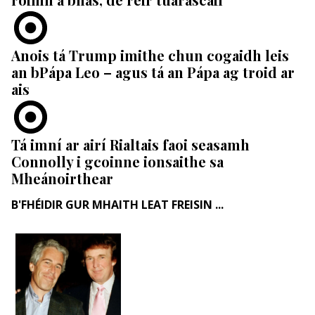
Anois tá Trump imithe chun cogaidh leis
an bPápa Leo – agus tá an Pápa ag troid ar
ais
Tá imní ar airí Rialtais faoi seasamh
Connolly i gcoinne ionsaithe sa
Mheánoirthear
B'FHÉIDIR GUR MHAITH LEAT FREISIN ...