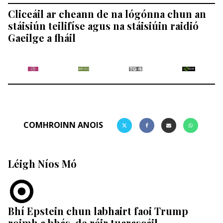
Cliceáil ar cheann de na lógónna chun an
stáisiún teilifíse agus na stáisiúin raidió
Gaeilge a fháil
COMHROINN ANOIS
Léigh Níos Mó
Bhí Epstein chun labhairt faoi Trump
roimh a bhás, de réir tuarascáil