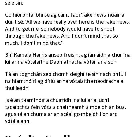
sé é sin.
Go híorónta, bhí sé ag caint faoi ‘fake news’ nuair a
dúirt sé: ‘All we have really over here is the fake news.
And to get me, somebody would have to shoot
through the fake news. And I don’t mind that so
much. I don’t mind that.’
Bhí Kamala Harris anseo freisin, ag iarraidh a chur ina
luí ar na vótálaithe Daonlathacha vótáil ar a son.
Tá an toghchán seo chomh deighilte sin nach bhfuil
na hiarrthóirí ag díriú ar na vótálaithe neodracha a
thuilleadh.
Is é an t-iarrthóir a chuirfidh ina luí ar a lucht
tacaíochta féin vóta a chaitheamh a mbeidh an bua,
agus tá an chuma ar an scéal go mbeidh líon ard
vótála ann.