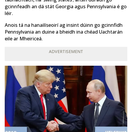
gcinnfeadh an dá stát Georgia agus Pennsylvania é go
léir.
Anois tá na hanailíseoirí ag insint dúinn go gcinnfidh
Pennsylvania an duine a bheidh ina chéad Uachtarán
eile ar Mheiriceá.
ADVERTISEMENT