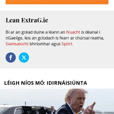
Lean ExtraG.ie
Bí ar an gcéad duine a léann an
Nuacht
is déanaí i
nGaeilge, leis an gclúdach is fearr ar chúrsaí reatha,
Siamsaíocht
bhríomhar agus
Spórt
.
LÉIGH NÍOS MÓ: IDIRNÁISIÚNTA