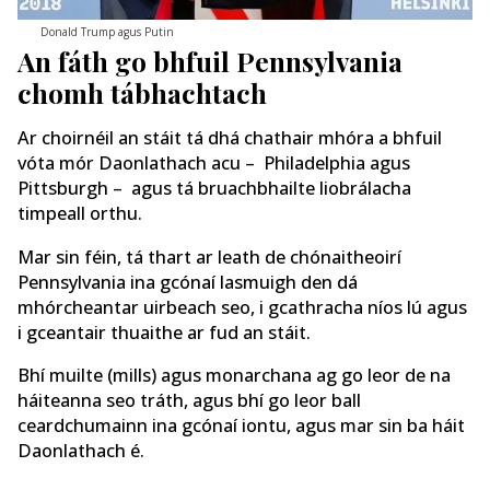
Donald Trump agus Putin
An fáth go bhfuil Pennsylvania
chomh tábhachtach
Ar choirnéil an stáit tá dhá chathair mhóra a bhfuil
vóta mór Daonlathach acu – Philadelphia agus
Pittsburgh – agus tá bruachbhailte liobrálacha
timpeall orthu.
Mar sin féin, tá thart ar leath de chónaitheoirí
Pennsylvania ina gcónaí lasmuigh den dá
mhórcheantar uirbeach seo, i gcathracha níos lú agus
i gceantair thuaithe ar fud an stáit.
Bhí muilte (mills) agus monarchana ag go leor de na
háiteanna seo tráth, agus bhí go leor ball
ceardchumainn ina gcónaí iontu, agus mar sin ba háit
Daonlathach é.