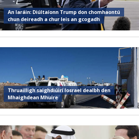
An Iaráin: Diúltaíonn Trump don chomhaontú
chun deireadh a chur leis an gcogadh
Thruailligh saighdiúirí Iosrael dealbh den
Mhaighdean Mhuire