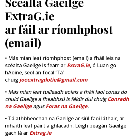
Scéalta Gaeilge
ExtraG.ie
ar fáil ar ríomhphost
(email)
• Más mian leat ríomhphost (email) a fháil leis na
scéalta Gaeilge is fearr ar
ExtraG.ie
, ó Luan go
hAoine, seol an focal ‘Tá’
chuig
joeextragdotie@gmail.com
•
Más mian leat tuilleadh eolais a fháil faoi conas do
chuid Gaeilge a fheabhsú is féidir dul chuig
Conradh
na Gaeilge
agus
Foras na Gaeilge
.
• Tá athbheochan na Gaeilge ar siúl faoi láthair, ar
mhaith leat páirt a ghlacadh. Léigh beagán Gaeilge
gach lá ar
Extrag.ie