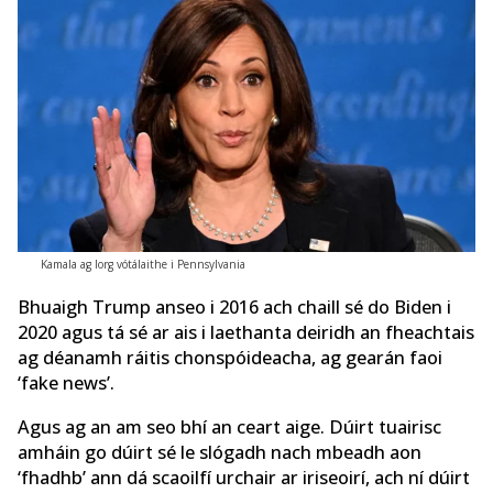
Kamala ag lorg vótálaithe i Pennsylvania
Bhuaigh Trump anseo i 2016 ach chaill sé do Biden i
2020 agus tá sé ar ais i laethanta deiridh an fheachtais
ag déanamh ráitis chonspóideacha, ag gearán faoi
‘fake news’.
Agus ag an am seo bhí an ceart aige. Dúirt tuairisc
amháin go dúirt sé le slógadh nach mbeadh aon
‘fhadhb’ ann dá scaoilfí urchair ar iriseoirí, ach ní dúirt