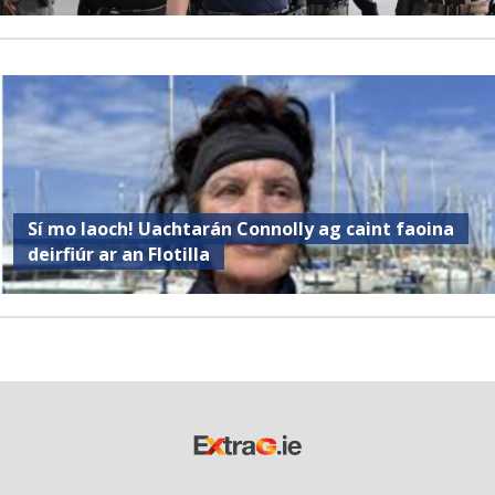
Sí mo laoch! Uachtarán Connolly ag caint faoina
deirfiúr ar an Flotilla