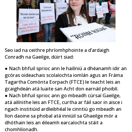
Seo iad na ceithre phríomhphointe a d’ardaigh
Conradh na Gaeilge, dúirt siad:
● Nach bhfuil sprioc ann le hailíniú a dhéanamh idir an
gcóras oideachais scolaíochta iomlán agus an Fráma
Tagartha Comónta Eorpach (FTCE) le teacht leis an
gcaighdeán atá luaite san Acht don earnáil phoiblí.
● Nach bhfuil sprioc ann go mbeadh cúrsaí Gaeilge,
atá ailínithe leis an FTCE, curtha ar fáil saor in aisce i
ngach institiúid ardleibhéal le cinntiú go mbeadh an
líon daoine sa phobal atá inniúil sa Ghaeilge mór a
dhóthain leis an éileamh earcaíochta stáit a
chomhlíonadh.