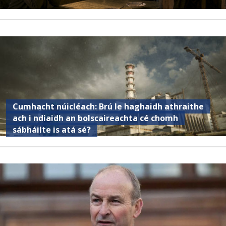
Cumhacht núicléach: Brú le haghaidh athraithe
ach i ndiaidh an bolscaireachta cé chomh
sábháilte is atá sé?