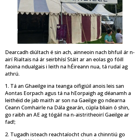
Dearcadh diúltach é sin ach, ainneoin nach bhfuil ár n-
airí Rialtais ná ár seirbhísí Stáit ar an eolas go fóill
faoina ndualgais i leith na hÉireann nua, tá rudaí ag
athrú.
1. Tá an Ghaeilge ina teanga oifigiúil anois leis san
Aontas Eorpach agus tá na hEorpaigh ag déanamh a
leithéid de jab maith ar son na Gaeilge go ndearna
Ceann Comhairle na Dála gearán, cúpla bliain ó shin,
go raibh an AE ag tógáil na n-aistritheoirí Gaeilge ar
fad!;
2. Tugadh isteach reachtaíocht chun a chinntiú go