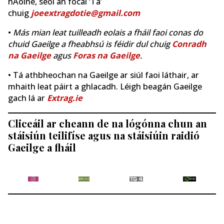
hAoine, seol an focal ‘Tá’
chuig
joeextragdotie@gmail.com
•
Más mian leat tuilleadh eolais a fháil faoi conas do
chuid Gaeilge a fheabhsú is féidir dul chuig
Conradh
na Gaeilge
agus
Foras na Gaeilge
.
• Tá athbheochan na Gaeilge ar siúl faoi láthair, ar
mhaith leat páirt a ghlacadh. Léigh beagán Gaeilge
gach lá ar
Extrag.ie
Cliceáil ar cheann de na lógónna chun an
stáisiún teilifíse agus na stáisiúin raidió
Gaeilge a fháil