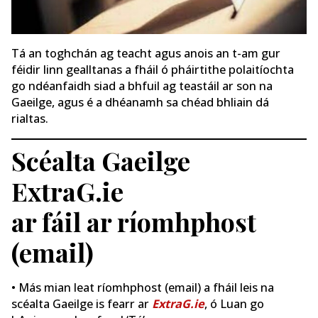
Tá an toghchán ag teacht agus anois an t-am gur
féidir linn gealltanas a fháil ó pháirtithe polaitíochta
go ndéanfaidh siad a bhfuil ag teastáil ar son na
Gaeilge, agus é a dhéanamh sa chéad bhliain dá
rialtas.
Scéalta Gaeilge
ExtraG.ie
ar fáil ar ríomhphost
(email)
• Más mian leat ríomhphost (email) a fháil leis na
scéalta Gaeilge is fearr ar
ExtraG.ie
, ó Luan go