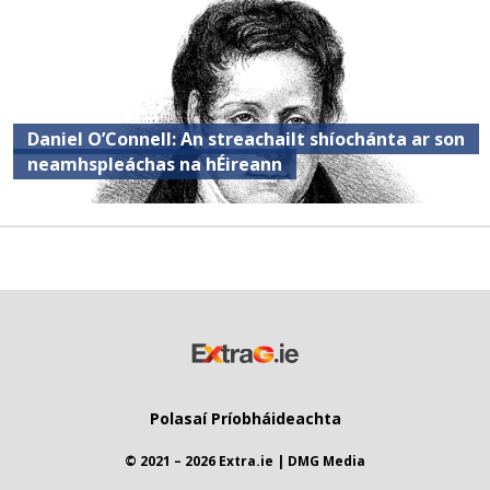
Daniel O’Connell: An streachailt shíochánta ar son
neamhspleáchas na hÉireann
Polasaí Príobháideachta
© 2021 – 2026 Extra.ie | DMG Media