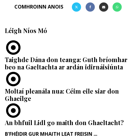
COMHROINN ANOIS
Léigh Níos Mó
Taighde Dána don teanga: Guth bríomhar
beo na Gaeltachta ar ardán idirnáisiúnta
Moltaí pleanála nua: Céim eile siar don
Ghaeilge
An bhfuil Lidl go maith don Ghaeltacht?
B'FHÉIDIR GUR MHAITH LEAT FREISIN ...