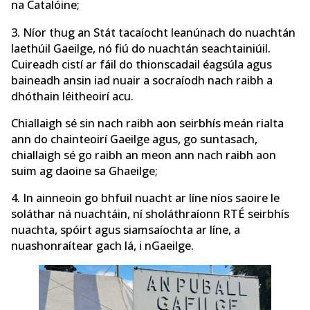
na Catalóine;
3. Níor thug an Stát tacaíocht leanúnach do nuachtán
laethúil Gaeilge, nó fiú do nuachtán seachtainiúil.
Cuireadh cistí ar fáil do thionscadail éagsúla agus
baineadh ansin iad nuair a socraíodh nach raibh a
dhóthain léitheoirí acu.
Chiallaigh sé sin nach raibh aon seirbhís meán rialta
ann do chainteoirí Gaeilge agus, go suntasach,
chiallaigh sé go raibh an meon ann nach raibh aon
suim ag daoine sa Ghaeilge;
4. In ainneoin go bhfuil nuacht ar líne níos saoire le
soláthar ná nuachtáin, ní sholáthraíonn RTÉ seirbhís
nuachta, spóirt agus siamsaíochta ar líne, a
nuashonraítear gach lá, i nGaeilge.