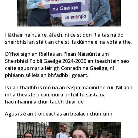
I láthair na huaire, áfach, ní ceist don Rialtas ná do
sheirbhísí an stáit an cheist. Is dúinne é, na vótálaithe.
D’fhoilsigh an Rialtas an Plean Náisiúnta um
Sheirbhísí Poiblí Gaeilge 2024-2030 an tseachtain seo
caite agus mar a léirigh Conradh na Gaeilge, ní
phléann sé leis an bhfadhb i gceart.
Is í an fhadhb is mó ná an easpa maoinithe cuí. Níl aon
mhaitheas le plean mura bhfuil tú sásta na
hacmhainní a chur taobh thiar de.
Agus is é an t-oideachas an bealach chun cinn.