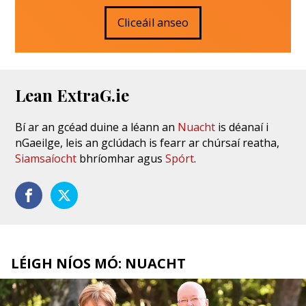
Cliceáil anseo
Lean ExtraG.ie
Bí ar an gcéad duine a léann an
Nuacht
is déanaí i
nGaeilge, leis an gclúdach is fearr ar chúrsaí reatha,
Siamsaíocht
bhríomhar agus
Spórt
.
LÉIGH NÍOS MÓ: NUACHT