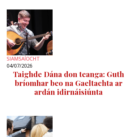
SIAMSAÍOCHT
04/07/2026
Taighde Dána don teanga: Guth
bríomhar beo na Gaeltachta ar
ardán idirnáisiúnta