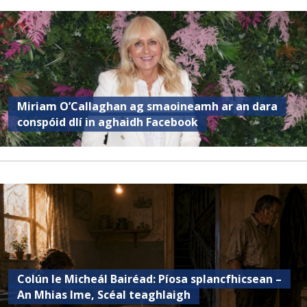
Miriam O’Callaghan ag smaoineamh ar an dara
conspóid dlí in aghaidh Facebook
Colún le Micheál Bairéad: Píosa splancfhicsean –
An Mhias Ime, Scéal teaghlaigh