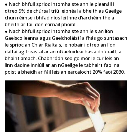
● Nach bhfuil sprioc intomhaiste ann le pleanáil i
dtreo 5% de chúrsaí tríú leibhéal a bheith as Gaeilge
chun réimse i bhfad níos leithne d’iarchéimithe a
bheith ar fáil don earnáil phoiblí.
● Nach bhfuil sprioc intomhaiste ann leis an líon
Gaelscoileanna agus Gaelcholáistí a fhás go suntasach
le sprioc an Chlár Rialtais, le hobair i dtreo an líon
daltaí ag freastal ar an nGaeloideachas a dhúbailt, a
bhaint amach. Chabhródh seo go mór le cur leis an
linn daoine inniúil ar an nGaeilge le tabhairt faoi na
poist a bheidh ar fáil leis an earcaíocht 20% faoi 2030.