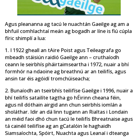
Agus pleananna ag tacú le nuachtán Gaeilge ag am a
bhfuil comhlachtaí meán ag bogadh ar líne is fiú cúpla
fíric shimplí a lua:
1. I 1922 gheall an tAire Poist agus Teileagrafa go
mbeadh stáisiún raidió Gaeilge ann – cruthaíodh
ceann le seirbhís pháirtaimseartha i 1972, nuair a bhí
formhór na ndaoine ag breathnú ar an teilifís, agus
ansin tar éis agóidí tromchúiseacha;
2. Bunaíodh an tseirbhís teilifíse Gaeilge i 1996, nuair a
bhí teilifís satailíte tagtha go hÉirinn cheana féin,
agus níl dóthain airgid ann chun seirbhís iomlán a
sholáthar. Idir an dá linn tugann an Rialtas i Londain
an méid faoi dhó chun tacú le teilifís Bhreatnaise agus
tá cainéil teilifíse ag an gCatalóin le haghaidh
Siamsaíochta, Spóirt, Nuachta agus Leanaí i dteanga