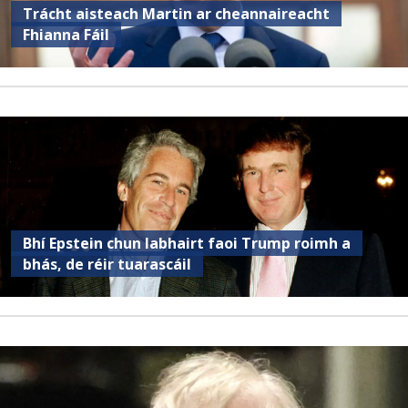
Trácht aisteach Martin ar cheannaireacht
Fhianna Fáil
Bhí Epstein chun labhairt faoi Trump roimh a
bhás, de réir tuarascáil