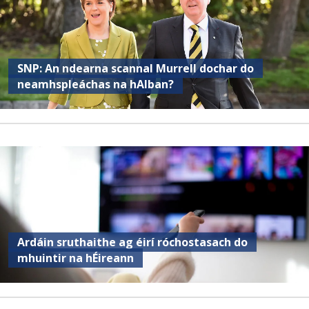
SNP: An ndearna scannal Murrell dochar do
neamhspleáchas na hAlban?
Ardáin sruthaithe ag éirí róchostasach do
mhuintir na hÉireann