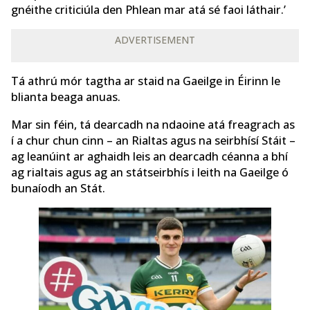
gnéithe criticiúla den Phlean mar atá sé faoi láthair.’
ADVERTISEMENT
Tá athrú mór tagtha ar staid na Gaeilge in Éirinn le
blianta beaga anuas.
Mar sin féin, tá dearcadh na ndaoine atá freagrach as
í a chur chun cinn – an Rialtas agus na seirbhísí Stáit –
ag leanúint ar aghaidh leis an dearcadh céanna a bhí
ag rialtais agus ag an státseirbhís i leith na Gaeilge ó
bunaíodh an Stát.