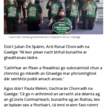
Ceann den iliomad gníomhaíochtaí a thacaíonn leis an nGaeilge
Dúirt Julian De Spáinn, Ard-Rúnaí Chonradh na
Gaeilge: ‘Ní leor plean nach bhfuil bunaithe ar
ghealltanais láidre.
‘Caithfear an Plean a fheabhsú go substaintiúil chun a
chinntiú go mbeidh an Ghaeilge mar phríomhghné
dár seirbhísí poiblí amach anseo.’
Agus dúirt Paula Melvin, Uachtarán Chonradh na
Gaeilge: ‘Cé go n-aithnímid an iarracht atá déanta ag
an gCoiste Comhairleach, bunaithe ag an Rialtas, leis
an bplean seo a fhorbairt, tá imní orainn faoi roinnt