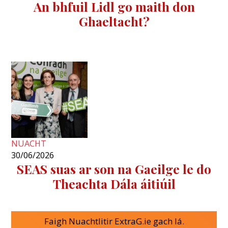
An bhfuil Lidl go maith don
Ghaeltacht?
NUACHT
30/06/2026
SEAS suas ar son na Gaeilge le do
Theachta Dála áitiúil
Faigh Nuachtlitir ExtraG.ie gach lá.