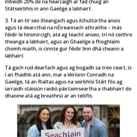
mbeidh 20% de na hearcaigh ar fad chuig an
Státseirbhís in ann Gaeilge a labhairt.
3. Tá an tír seo ilteangach agus ilchultúrtha anois
agus tá dearcthaí na nÉireannach athraithe – más
féidir le hinimircigh, atá ag teacht anseo, trí nó ceithre
theanga a labhairt, agus an Ghaeilge a fhoghlaim
chomh maith, is cinnte gur féidir linn dhá cheann a
labhairt.
Tá gach rud dearfach agus ag bogadh sa treo ceart, is
í an fhadhb atá ann, mar a léiríonn Conradh na
Gaeilge, tá an Rialtas agus na seirbhísí Stáit fós ag
iarraidh stáisiún raidió páirtaimseartha a thabhairt do
dhaoine atá ag breathnú ar an teilifís.