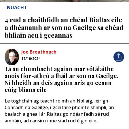
NUACHT
4 rud a chaithfidh an chéad Rialtas eile
a dhéanamh ar son na Gaeilge sa chéad
bhliain acu i gceannas
Joe Breathnach
17/10/2024
Tá an chumhacht againn mar vótálaithe
anois fíor-athrú a fháil ar son na Gaeilge.
Ní bheidh an deis againn arís go ceann
cúig bliana eile
Le toghchán ag teacht roimh an Nollaig, léirigh
Conradh na Gaeilge, i gceithre phointe shimplí, an
bealach a gheall ár Rialtas go ndéanfadh sé rud
amháin, ach ansin rinne siad rud éigin eile.