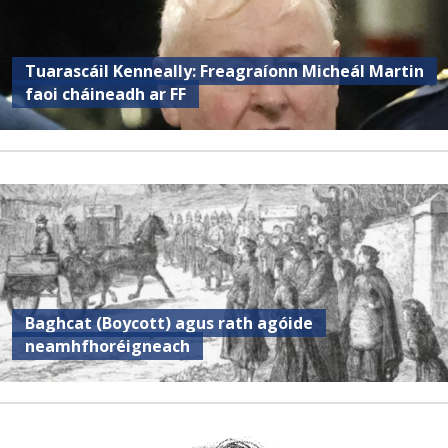
Tuarascáil Kenneally: Freagraíonn Micheál Martin
faoi cháineadh ar FF
Baghcat (Boycott) agus rath agóide
neamhfhoréigneach