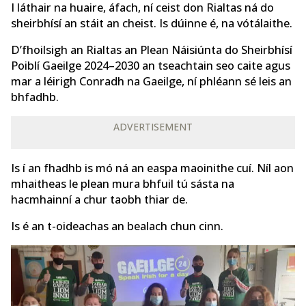
I láthair na huaire, áfach, ní ceist don Rialtas ná do
sheirbhísí an stáit an cheist. Is dúinne é, na vótálaithe.
D’fhoilsigh an Rialtas an Plean Náisiúnta do Sheirbhísí
Poiblí Gaeilge 2024–2030 an tseachtain seo caite agus
mar a léirigh Conradh na Gaeilge, ní phléann sé leis an
bhfadhb.
ADVERTISEMENT
Is í an fhadhb is mó ná an easpa maoinithe cuí. Níl aon
mhaitheas le plean mura bhfuil tú sásta na
hacmhainní a chur taobh thiar de.
Is é an t-oideachas an bealach chun cinn.